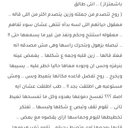
باشمئزاز ) .. انتى طالق
( روح تتصدم من جملته وزين يتصدم اكتر من اللى قاله ..
معقول حياتهم اللى لسه بدأه تنتهى عشان سوء تفاهم
.. معقوله استنتج وحكم ونفذ من غير ما يسمعها حتى !!
.. تبصله بزهول وبتحرك راسها وهى مش مصدقه انه
فعلا قالها .. زين قلبه وجعه ع شكلها .. يغمض عينه
بنرفزه وحس ان وجوده معاها حاليا خطر عليه .. يسيبها
ويخرج .. روح تفضل قاعده مكانها بتعيط وبس .. ومش
مستوعبه هى اطلقت بجد !! .. طب اطلقت عشان ايه
اصلا ؟؟؟ تمسح دموعها بهدوء وكل ما تمسحها تعيط
تانى .. تقوم تقف وتبص ع شكلها ولبسها .. تفتكر
تخطيطها لليوم وحماسها ازاى يقضوه مع بعض ..