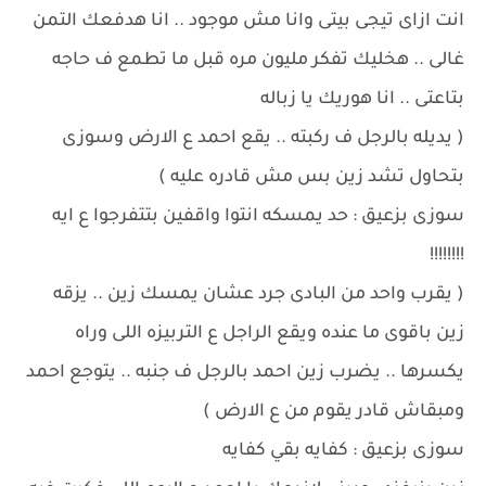
انت ازاى تيجى بيتى وانا مش موجود .. انا هدفعك التمن
غالى .. هخليك تفكر مليون مره قبل ما تطمع ف حاجه
بتاعتى .. انا هوريك يا زباله
( يديله بالرجل ف ركبته .. يقع احمد ع الارض وسوزى
بتحاول تشد زين بس مش قادره عليه )
سوزى بزعيق : حد يمسكه انتوا واقفين بتتفرجوا ع ايه
!!!!!!!!
( يقرب واحد من البادى جرد عشان يمسك زين .. يزقه
زين باقوى ما عنده ويقع الراجل ع التربيزه اللى وراه
يكسرها .. يضرب زين احمد بالرجل ف جنبه .. يتوجع احمد
ومبقاش قادر يقوم من ع الارض )
سوزى بزعيق : كفايه بقي كفايه