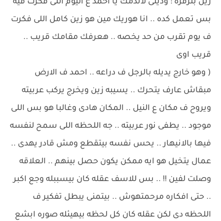
زين بنرفزه : ودينى لاندمك يا احمد ع اليوم اللى فكرت فيه
بس تعمل كده .. انا هوريك مين هو زين كامل اللى فكرت
ف يوم تقرب من حد يخصه .. هعرفك مقامك قريب ..
قريب اوى
( وهو خارج يديله بالرجل ف دراعه .. احمد ف الارض
مبقاش عارف يتحرك .. يسيبه زين ويخرج يركب عربيته
ويروح ف مكان ع النيل .. المكان هادى وغالبا هو بس اللى
موجود .. يطفى نور عربيته .. جه اللحظه اللى سمح لنفسه
فيها بالانيهار .. يحس نفسه بيتقطع ومش قادر يهدى ..
عمال يتخيل هو ايه ممكن يكون حصل بينهم .. العلاقه
وصلت لفين !! .. بس للاسف عقله كان بيسببله وجع اكبر
.. حتى افكاره مرحمتهوش .. بيتمنى يبطل تفكير ف
اللحظه دى لكن عقله كان كل لحظه بيهيئله صوره ابشع