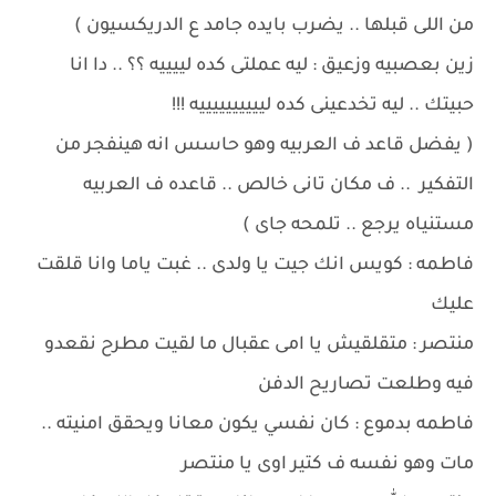
من اللى قبلها .. يضرب بايده جامد ع الدريكسيون )
زين بعصبيه وزعيق : ليه عملتى كده لييييه ؟؟ .. دا انا
حبيتك .. ليه تخدعينى كده لييييييييييه !!!
( يفضل قاعد ف العربيه وهو حاسس انه هينفجر من
التفكير .. ف مكان تانى خالص .. قاعده ف العربيه
مستنياه يرجع .. تلمحه جاى )
فاطمه : كويس انك جيت يا ولدى .. غبت ياما وانا قلقت
عليك
منتصر : متقلقيش يا امى عقبال ما لقيت مطرح نقعدو
فيه وطلعت تصاريح الدفن
فاطمه بدموع : كان نفسي يكون معانا ويحقق امنيته ..
مات وهو نفسه ف كتير اوى يا منتصر