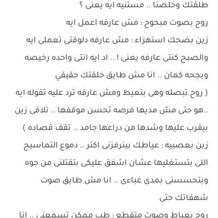
طلقتك وخلصنا .. مستنيه ايه يعنى ؟
روح بصوت مبحوح : مش عارفه اعمل ايه
زين بضحك استهزاء : مش عارفه دلوقتى تعملى ايه
والصبح كنتى عارفه يعنى ! .. اد ايه انتى واحده رخيصه
وبجحه كمان .. انا مش طايق خلقتك حقيقي
( روح تبصله وهى بتعيط ومش عارفه ترد عليه تقوله ايه
..هو حتى مش مديها فرصه تحسن موقفها .. تلاقى زين
بيقرب عليها وشدها من دراعها جامد .. تقف قصاده )
زين بعصبيه : عياطك بينرفزنى اكتر .. دموع التماسيح
اللى بتستغليها عشان اشفق عليكى بتقتلنى من جوه
وبتحسسنى بمدى غباءى .. انا مش طايق صوت
شهقاتك حتى
روح بعياط وصوت متقطع : طب ممكن تسمعنى .. انا