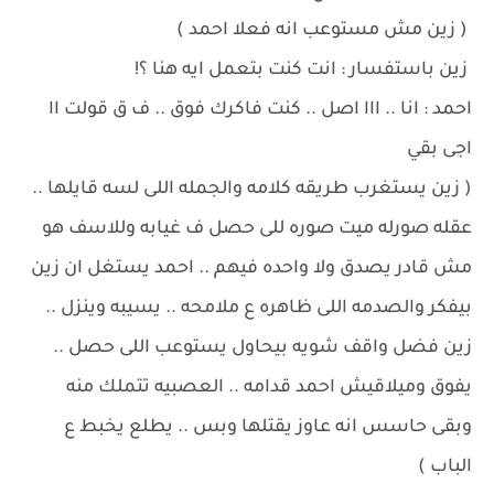
( زين مش مستوعب انه فعلا احمد )
زين باستفسار : انت كنت بتعمل ايه هنا ؟!
احمد : انا .. ااا اصل .. كنت فاكرك فوق .. ف ق قولت اا
اجى بقي
( زين يستغرب طريقه كلامه والجمله اللى لسه قايلها ..
عقله صورله ميت صوره للى حصل ف غيابه وللاسف هو
مش قادر يصدق ولا واحده فيهم .. احمد يستغل ان زين
بيفكر والصدمه اللى ظاهره ع ملامحه .. يسيبه وينزل ..
زين فضل واقف شويه بيحاول يستوعب اللى حصل ..
يفوق وميلاقيش احمد قدامه .. العصبيه تتملك منه
وبقى حاسس انه عاوز يقتلها وبس .. يطلع يخبط ع
الباب )