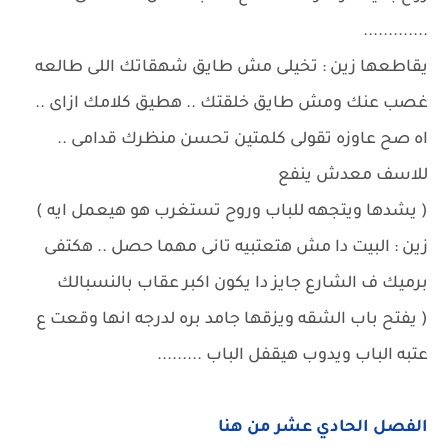
.............
يقاطعها زين : تخيلى مش طايق شهقاتك اللى طالعه
غصب عنك ومش طايق خلقتك .. هطيق كلامك ازاى ..
اه صح عاوزه تقولى كلمتين تحسن منظرك قدامى ..
للاسف معدش ينفع
( يشدها ويتجهه للباب وروح تستغرب هو هيعمل ايه )
زين : البيت دا مش هتعتبيه تانى مهما حصل .. هكتفى
برميك ف الشارع جايز دا يكون اكبر عقاب بالنسبالك
( يفتح باب الشقه ويزقها جامد بره لدرجه انها وقعت ع
عتبه الباب ويدوب هيقفل الباب .........
الفصل الحادي عشر من هنا