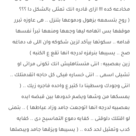
مخادعه كده !!! ازاى قادره انك تمثلى بالشكل دا ؟؟؟
( روح بتسمعه بزهول ودموعها بتنزل .. هى عاوزه تبرر
موقفها بس اتهامه ليها وجعها ومنعها تبرأ نفسها
قدامه .. سكوتها بيأكد لزين شكوكه وان اللى ف دماغه
صح .. يسيبها بنرفزه لدرجه انها تقع ع الكنبه )
زين بعصبيه : انتى متستاهليش انك تكونى مراتى او
تشيلى اسمى .. انتى خساره فيكى كل حاجه اتقدمتلك ..
انتى وجودك وسطينا دا كتير ع واحده فاجره زيك .. (
يمسكها من وشها ويضم خدودها بين قبضه ايده
بعصبيه لدرجه انها اتوجعت جامد وزاد عياطها ) .. بتمنى
لو اقتلك دلوقتى .. كفايه دموع التماسيح دى .. كفايه
كدب وتمثيل لحد كده .. ( يسيبها ويزقها جامد ويبصلها