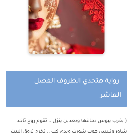
رواية هتحدي الظروف الفصل
العاشر
( يقرب يبوس دماغها وبعدين ينزل .. تقوم روح تاخد
شاور وتلبس هوت شورت وبدى كب .. تخرج تروق البيت