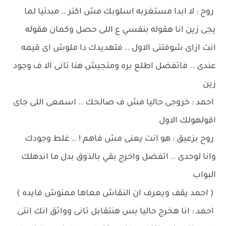
روح : لا ابدا مستغربه اسلوبك مش اكتر .. مبدئيا لما
يجى زين انا هقوله بنفسي ع اللى حصل وكمان هقوله
انت ازاى شوفتنى الاول .. فتهديدك دا ملوش اى قيمه
عندى .. فاتفضل اطلع بره ومتجيش هنا تانى الا ف وجود
زين
احمد : خروجى حاليا مش ف صالحك .. اسمعى اللى جاى
اقولهولك الاول
روح بزعيق : هو انت يعنى مش فاهم ! .. غلط وجودك
وانا لوحدى .. اتفضل واخرج بقي بالذوق بدل ما اندهلك
البواب
( احمد يقف ويعرف ان النقاش معاها ممنوش فايده )
احمد : انا هخرج حاليا بس هنتقابل تانى وواثق انك انتى