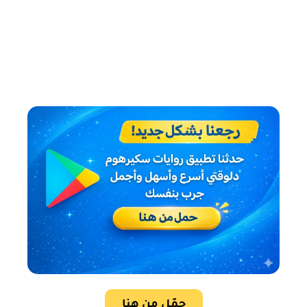
حمّل من هنا