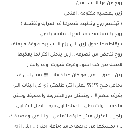
روح من ورا الباب : مين
زين بعصبيه مكتومه : افتحى
( تبتسم روح وتظبط شعرها ف المرايه وتفتحله )
روح بابتسامه : حمدلله ع السلامه يا حبي.........
( يقاطعها دخول زين اللى رزع الباب برجله وقفله بعنف ..
روح تتخض من تصرفه .. زين يتجنن اكتر لما يلاقيها
لابسه بدى كب اسود وهوت شورت اوف وايت )
زين بزعيق : يعنى هو كان هنا فعلا !!!!!!! يعنى اللى ف
دماغى صح ؟؟؟؟؟ يعنى انتى طلعتى زى كل البنات اللى
بقرف منهم !! .. وبتمثلى دور الشريفه والعفيفه ومش
فاهمه .. واشرحلى .. اصلها اول مره .. اصل انت اول
راجل .. اعذرنى مش عارفه اتعامل .. وانا غبى ومصدقك
.. ( يمسكها من دراعها جامد ويزعق اكتر ) .. انتى ازاى