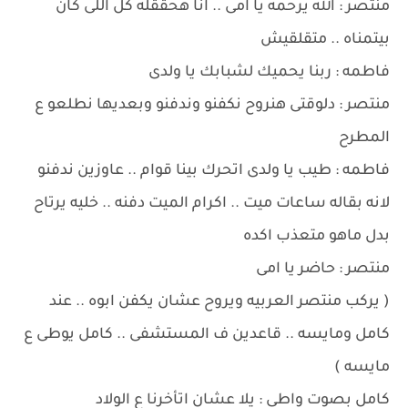
منتصر : الله يرحمه يا امى .. انا هحققله كل اللى كان
بيتمناه .. متقلقيش
فاطمه : ربنا يحميك لشبابك يا ولدى
منتصر : دلوقتى هنروح نكفنو وندفنو وبعديها نطلعو ع
المطرح
فاطمه : طيب يا ولدى اتحرك بينا قوام .. عاوزين ندفنو
لانه بقاله ساعات ميت .. اكرام الميت دفنه .. خليه يرتاح
بدل ماهو متعذب اكده
منتصر : حاضر يا امى
( يركب منتصر العربيه ويروح عشان يكفن ابوه .. عند
كامل ومايسه .. قاعدين ف المستشفى .. كامل يوطى ع
مايسه )
كامل بصوت واطى : يلا عشان اتأخرنا ع الولاد