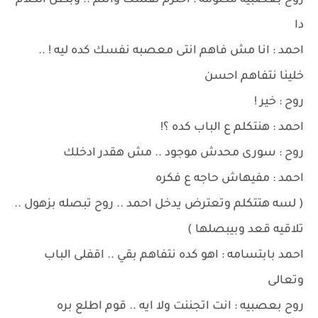
روح بعصبيه مكتومه : احترم نفسك واتلم .. وبطل الكلام
دا
احمد : انا مش فاهم انتى معصبه نفسك كده ليه ! ..
خلينا نتفاهم احسن
روح : خير !
احمد : هنتكلم ع الباب كده ؟!
روح : سورى محدش موجود .. مش هقدر ادخلك
احمد : مفيهاش حاجه ع فكره
( لسه هتتكلم وتعترض يدخل احمد .. روح تبصله بزهول ..
تلاقيه قعد وبيبصلها )
احمد بابتسامه : اهو كده نتفاهم بقي .. اقفلى الباب
وتعالى
روح بعصبيه : انت اتجننت ولا ايه .. قوم اطلع بره