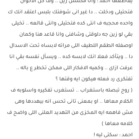
يقاطعها احمد : وانا مكنتش زين .. وف كل الاحوال
فتحتيلى ودخلت .. دا غير انى شوفتك بلبس اعتقد انك ك
واحده محجبه ف انتى كده فتحتيلى وانتى قالعه .. تخيلى
بقي لو زين جه دلوقتى وشافنى وانا قاعد هنا وكمان
اوصفله الطقم اللطيف اللى مراته لابساه تحت الاسدال
دا .. ويتأكد فعلا انك لابسه كده .. ويسأل نفسه بقي انا
عرفت ازاى .. وكميه الافكار اللى ممكن تخطر ع باله ..
تفتكرى رد فعله هيكون ايه وقتها ؟
( روح تبصله باستغراب .. تستغرب تفكيره واسلوبه ف
الكلام معاها .. او بمعنى تانى تحس انه بيهددها وهى
مش فاهمه ايه المخزى من التهديد العلنى اللى واضح ف
كلامه معاها )
احمد : سكتى ليه !