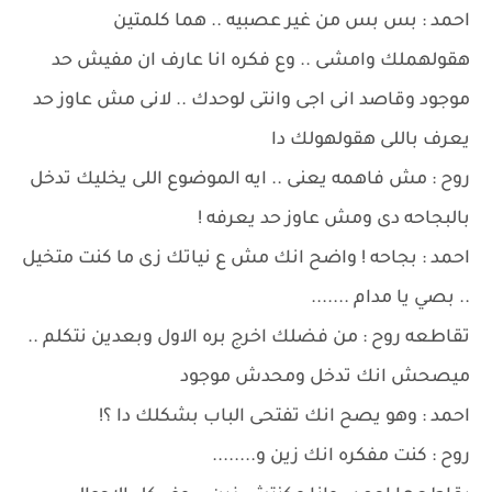
احمد : بس بس من غير عصبيه .. هما كلمتين
هقولهملك وامشى .. وع فكره انا عارف ان مفيش حد
موجود وقاصد انى اجى وانتى لوحدك .. لانى مش عاوز حد
يعرف باللى هقولهولك دا
روح : مش فاهمه يعنى .. ايه الموضوع اللى يخليك تدخل
بالبجاحه دى ومش عاوز حد يعرفه !
احمد : بجاحه ! واضح انك مش ع نياتك زى ما كنت متخيل
.. بصي يا مدام .......
تقاطعه روح : من فضلك اخرج بره الاول وبعدين نتكلم ..
ميصحش انك تدخل ومحدش موجود
احمد : وهو يصح انك تفتحى الباب بشكلك دا ؟!
روح : كنت مفكره انك زين و........