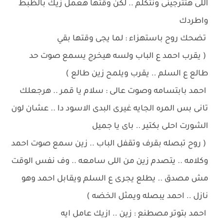
اللى هتترجينى ونتكلم .. لكن وقتها هعمل زيك بالظبط
واطردك
تضحك روح باستهزاء : لما يجى وقتها بقي
( يقرب احمد ع الباب ولسه هيخرج يسمع صوت حد
طالع ع السلم .. يقرب ويلمح زين طالع )
احمد بابتسامه وصوت عالى : سلام يا قمر .. هرجعلك
تانى بس المره الجايه غيرى البدى الاسود دا .. عشان لون
الشورت احلى بكتير .. باى يا جميل
( روح تبصله بقرف وتقفل الباب .. زين سمع صوت احمد
وكلامه .. يتصدم زين من اللى سامعه .. وف نفس الوقت
مش مصدق .. يطلع يجرى ع السلم ويقابل احمد وهو
نازل .. احمد يبصله ويمثل الخضه )
احمد بتوتر مصطنع : زين .. ازيك عامل ايه