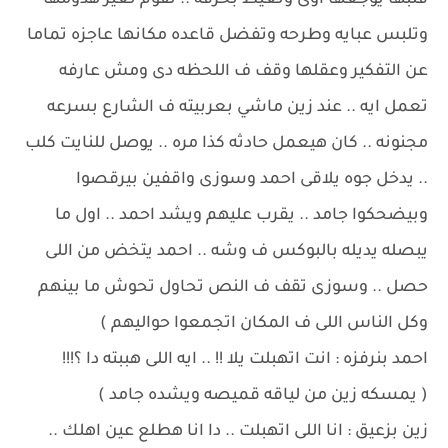
قلبها يوجعها اوى وتعيط بحرقه .. تقوم تغير هدومها
وتلبس عبايه وطرحه وتفضل قاعده مكانها عاجزه تماما
عن التفكير وعقلها وقف ف اللحظه دى ومش عارفه
تعمل ايه .. عند زين ماشي بعربيته ف الشارع بسرعه
مجنونه .. كان هيعمل حادثه كذا مره .. يوصل للنايت كلب
.. يدخل جوه يلاقى احمد وسوزى واقفين بيرقصوا
وبيضحكوا جامد .. يقرب عليهم ويشد احمد .. اول ما
يبصله يديله بالبوكس ف وشه .. احمد يتخض من اللى
حصل .. وسوزى تقف ف النص تحاول تحوش ما بينهم
وكل الناس اللى ف المكان اتجمعوا حواليهم )
احمد بنرفزه : انت اتهبلت يلا !! .. ايه اللى هببته دا ؟!!!
( يمسكه زين من لياقه قميصه ويشده جامد )
زين بزعيق : انا اللى اتهبلت .. دا انا هطلع عين اهلك ..