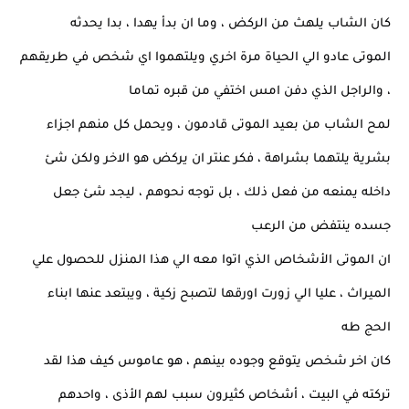
كان الشاب يلهث من الركض ، وما ان بدأ يهدا ، بدا يحدثه
الموتى عادو الي الحياة مرة اخري ويلتهموا اي شخص في طريقهم
، والراجل الذي دفن امس اختفي من قبره تماما
لمح الشاب من بعيد الموتى قادمون ، ويحمل كل منهم اجزاء
بشرية يلتهما بشراهة ، فكر عنتر ان يركض هو الاخر ولكن شئ
داخله يمنعه من فعل ذلك ، بل توجه نحوهم ، ليجد شئ جعل
جسده ينتفض من الرعب
ان الموتى الأشخاص الذي اتوا معه الي هذا المنزل للحصول علي
الميراث ، عليا الي زورت اورقها لتصبح زكية ، ويبتعد عنها ابناء
الحج طه
كان اخر شخص يتوقع وجوده بينهم ، هو عاموس كيف هذا لقد
تركته في البيت ، أشخاص كثيرون سبب لهم الأذى ، واحدهم