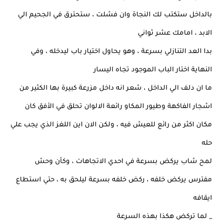
بالداخل ستكتب لك النجاة وان فشلت ، ستحترق في الجحيم الي
الابد ، امامك عشر ثواني
بدا العد التنازلي بسرعة ، وهو يحاول اختيار باب ليدخله ، وفي
النهاية اختار الباب الموجود تجاه اليسار
ما ان دلف الي الداخل ، شعر انه داخل مزرعة كبيرة بها الكثير من
اشجار الفاكهة وطيور المكاو رائعة الالوان تحلق في الأفق كان
مكان اكثر من رائع للعيش فيه ، ولكن الان اين اللغز الذي يجب علي
حله
لمح شاب يركض بسرعة في احدي الاتجاهات ، وكأن وحش
مفترس يركض خلفه ، ركض خلفه بسرعة ليلحق به ، حتي استطاع
ايقافه
_ لما تركض هكذا بهذه السرعة