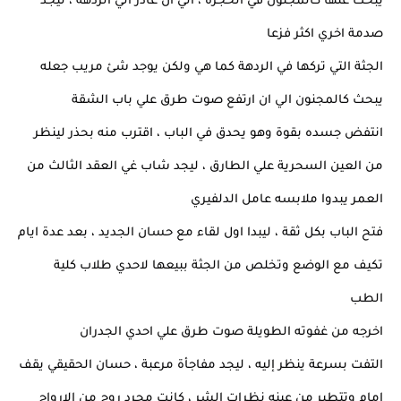
يبحث عنها كالمجنون في الحجرة ، الي ان غادر الي الردهة ، ليجد
صدمة اخري اكثر فزعا
الجثة التي تركها في الردهة كما هي ولكن يوجد شئ مريب جعله
يبحث كالمجنون الي ان ارتفع صوت طرق علي باب الشقة
انتفض جسده بقوة وهو يحدق في الباب ، اقترب منه بحذر لينظر
من العين السحرية علي الطارق ، ليجد شاب غي العقد الثالث من
العمر يبدوا ملابسه عامل الدلفيري
فتح الباب بكل ثقة ، ليبدا اول لقاء مع حسان الجديد ، بعد عدة ايام
تكيف مع الوضع وتخلص من الجثة ببيعها لاحدي طلاب كلية
الطب
اخرجه من غفوته الطويلة صوت طرق علي احدي الجدران
التفت بسرعة ينظر إليه ، ليجد مفاجأة مرعبة ، حسان الحقيقي يقف
امام وتتطير من عينه نظرات الشر ، كانت مجرد روح من الارواح