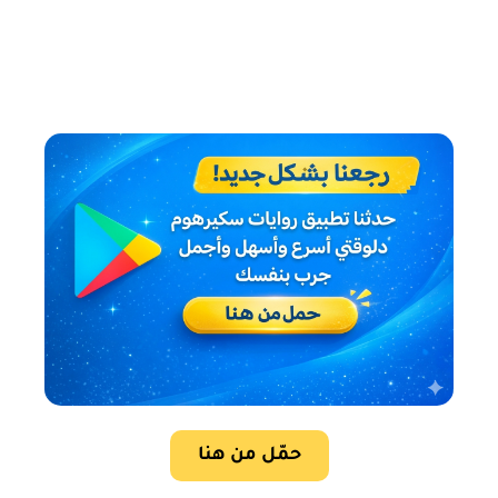
حمّل من هنا