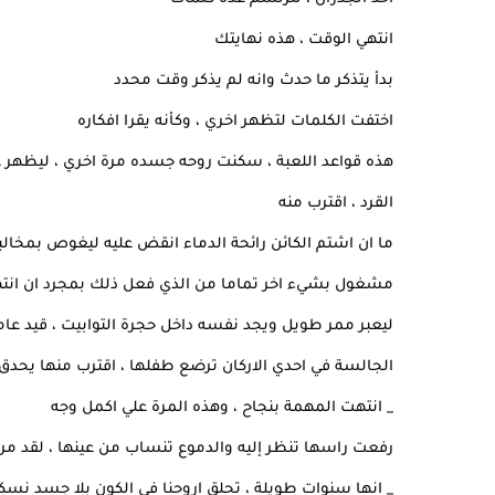
انتهي الوقت ، هذه نهايتك
بدأ يتذكر ما حدث وانه لم يذكر وقت محدد
اختفت الكلمات لتظهر اخري ، وكأنه يقرا افكاره
هذه قواعد اللعبة ، سكنت روحه جسده مرة اخري ، ليظهر 
القرد ، اقترب منه
ما ان اشتم الكائن رائحة الدماء انقض عليه ليغوص بمخالب
مشغول بشيء اخر تماما من الذي فعل ذلك بمجرد ان انتهي
ليعبر ممر طويل ويجد نفسه داخل حجرة التوابيت ، قيد عام
الجالسة في احدي الاركان ترضع طفلها ، اقترب منها يحدق 
_ انتهت المهمة بنجاح ، وهذه المرة علي اكمل وجه
رفعت راسها تنظر إليه والدموع تنساب من عينها ، لقد م
_ انها سنوات طويلة ، تحلق اروحنا في الكون بلا جسد نسك