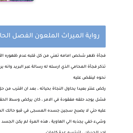
رواية الميراث الملعون الفصل الح
فجأة ظهر شخص امامه تمني من كل قلبه عدم ظهوره الآن 
تذكر فجأة المحامي الذي ارسله له رسالة عبر البريد وانه 
نحوه لينقض عليه
ركض عنتر بعيدا يحاول النجاة بحياته ، بعد ان اقترب من ح
فشل يوجد حلقه مفقودة في الامر ، كان يركض وسط الحقو
عليه حتي لا يصبح سجين جسده المسجى في قبو حالك الظلا
وشيء خفي يجذبه الي الهاوية ، هذه المرة لم يكن الجسد
احد الجدران ، لترتسم عدة كلمات