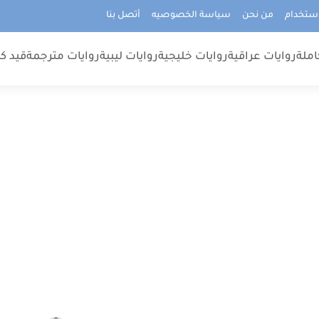
استخدام
من نحن
سياسة الخصوصيه
أتصل بنا
املة
روايات عراقية
روايات خليجية
روايات ليبية
روايات مترجمة
قيد كت