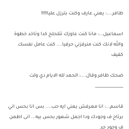
ظافر....: يعني عارف وكنت بترزل عليا!!!!!
اسماعيل...: مانا كنت عاوزك تتلحلح كدا وتاخد خطوة
والله لانك كنت منرفزني حرفيا.... كنت عامل نفسك
كفيف
ضحك ظافر وقال....: الحمد لله الايام دي ولت
______________
قاسم...: انا معرفش يعني ايه حب.... بس انا بحس اني
برتاح ف وجودك ودا اجمل شعور بحس بيه... انى اطمن
ف وجود حد