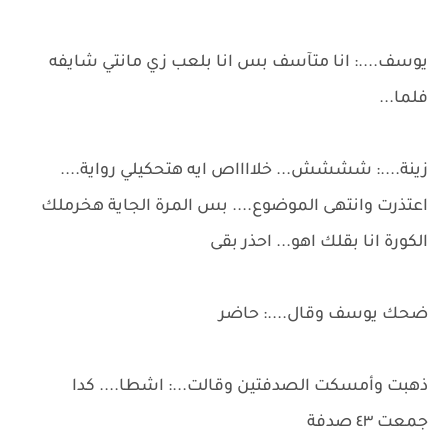
يوسف....: انا متآسف بس انا بلعب زي مانتي شايفه
فلما...
زينة....: شششش... خلااااص ايه هتحكيلي رواية....
اعتذرت وانتهى الموضوع.... بس المرة الجاية هخرملك
الكورة انا بقلك اهو... احذر بقى
ضحك يوسف وقال....: حاضر
ذهبت وأمسكت الصدفتين وقالت...: اشطا.... كدا
جمعت ٤٣ صدفة