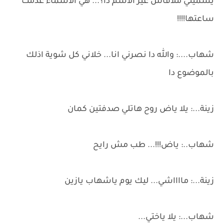
يسميني ملاقاش غير الاسم دا؟... هي الاسماء عدمت
ساعتها!!!!
شهاب....: والله دا نصرني انا... خلاني كل شوية اذلك
بالموضوع دا
زينة...: يلا ياض روح هاتلي صدفتين كمان
شهاب..: ياض!!!... طب مش رايح
زينة...: مااااشي... ليك يوم ياشهاب يازين
شهاب...: يلا ياختي...