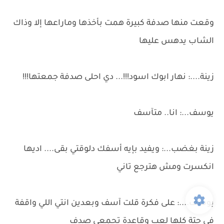
وقعت منها صدفة كبيرة همت بأخذها وماراعها إلا وذاك
الشاب يدهس عليها
زينة....: نهار ابوك اسود!!!... دي احلى صدفة جمعتها!!!
يوسف...: انا.. متآسف
زينة بغضب...: ويفيد بإيه أسفك دلوقتي بقى.... اديها
انكسرت ومش هترجع تاني
يوسف....: على فكرة قلت آسف وبعدين انتي اللي واقفة
في حتة كلها لعب وقاعدة تجمعي صدف