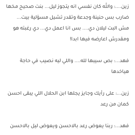
زين....: والله كان نفسي انه يتجوز ليل... بنت صحيح مخها
ضارب بس حنينة وجدعة وتقدر تشيل مسؤلية بيت...
مش البت ليلان دي.... بس انا اعمل دي... دي رغبته هو
ومقدرش اعارضه فيها ابدا!
فهد...: بص سيبها لله.... واللي ليه نصيب في حاجة
هياخدها
زين...: على رأيك وجايز يجلها ابن الحلال اللي يبقى احسن
كمان من رعد
فهد...: ربنا يعوض رعد بالاحسن ويعوض ليل بالاحسن