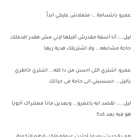
عمرو بابتسامة...: متغلاش عليكي ابداً
ليل...: أنا آسفة مقدرش أقبلها لإني مش هقدر اقدملك
حاجة مشابهه... ولا اشتريلك هدية زيها
عمرو: اشتري اللى احسن من دا كله... اشتري خاطري
ياليل... حسسيني انى حاجة فى حياتك
ليل....: تقصد ايه ياعمرو... وبعدين مانا معتبراك أخويا
هو فيه بعد كدا!
هم بالحديث بعدما احتدت عروقه ولكن قطع التكملة