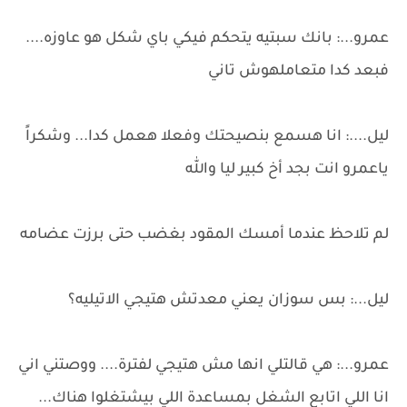
عمرو...: بانك سبتيه يتحكم فيكي باي شكل هو عاوزه....
فبعد كدا متعاملهوش تاني
ليل....: انا هسمع بنصيحتك وفعلا هعمل كدا... وشكراً
ياعمرو انت بجد أخ كبير ليا والله
لم تلاحظ عندما أمسك المقود بغضب حتى برزت عضامه
ليل...: بس سوزان يعني معدتش هتيجي الاتيليه؟
عمرو...: هي قالتلي انها مش هتيجي لفترة.... ووصتني اني
انا اللي اتابع الشغل بمساعدة اللي بيشتغلوا هناك...