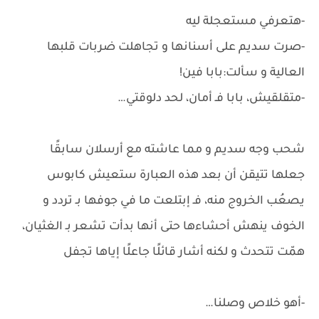
-هتعرفي مستعجلة ليه
-صرت سديم على أسنانها و تجاهلت ضربات قلبها
العالية و سألت:بابا فين!
-متقلقيش، بابا فـ أمان، لحد دلوقتي…
شحب وجه سديم و مما عاشته مع أرسلان سابقًا
جعلها تتيقن أن بعد هذه العبارة ستعيش كابوس
يصعُب الخروج منه، فـ إبتلعت ما في جوفها بـ تردد و
الخوف ينهش أحشاءها حتى أنها بدأت تشعر بـ الغثيان،
همّت تتحدث و لكنه أشار قائلًا جاعلًا إياها تجفل
-أهو خلاص وصلنا…