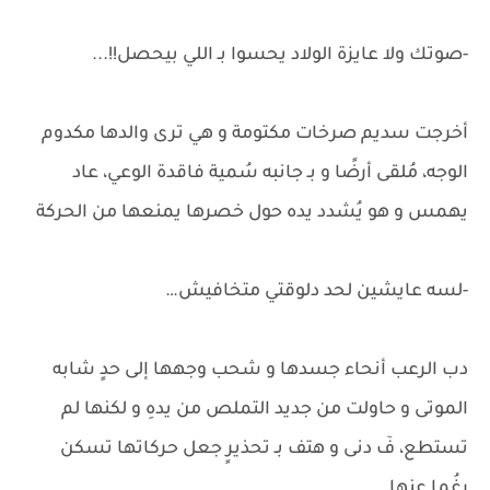
-صوتك ولا عايزة الولاد يحسوا بـ اللي بيحصل!!...
أخرجت سديم صرخات مكتومة و هي ترى والدها مكدوم
الوجه، مُلقى أرضًا و بـ جانبه سُمية فاقدة الوعي، عاد
يهمس و هو يُشدد يده حول خصرها يمنعها من الحركة
-لسه عايشين لحد دلوقتي متخافيش…
دب الرعب أنحاء جسدها و شحب وجهها إلى حدٍ شابه
الموتى و حاولت من جديد التملص من يدهِ و لكنها لم
تستطع، فٓ دنى و هتف بـ تحذيرٍ جعل حركاتها تسكن
رغُما عنها