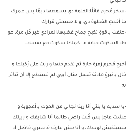
فـ حياتي
-سخر مُحرم قائلًا:الكلمة دي بسمعها ديمًا بس عمرك
ما أخدتِ الخطوة دي، و لا حسمتي قرارك
-هتفت بـ قوةٍ تكبح جماح غضبها:المرادي غير كُل مرة، هو
خلا السكوت حياته فـ يكملها سكوت مع نفسه…
أخرج مُحرم زفرة حارة ثم تقدم منها و ربت على رُكبتها و
قال بـ نبرةٍ هادئة تحمل حنان أبوي لم تستطع إلا أن تتأثر
به
-يا سديم يا بنتي أنا ربنا نجاني من الموت بـ أعجوبة و
عشت عاجز بس كُنت راضي طالما أنا شايفك و ربيتك
مسبتكيش لوحدك، و أنا مش عارف فـ عمري فاضل أد