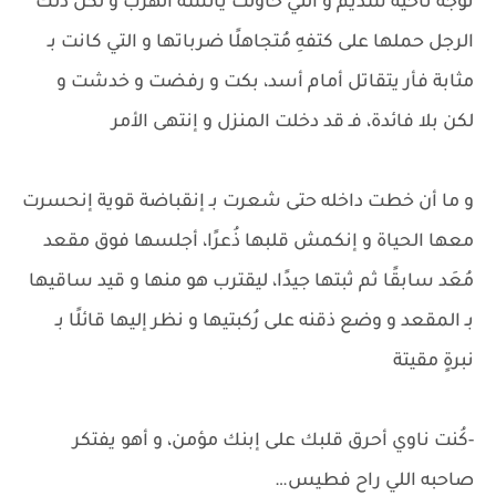
توجه ناحية سديم و التي حاولت يائسة الهرب و لكن ذلك
الرجل حملها على كتفهِ مُتجاهلًا ضرباتها و التي كانت بـ
مثابة فأر يتقاتل أمام أسد، بكت و رفضت و خدشت و
لكن بلا فائدة، فـ قد دخلت المنزل و إنتهى الأمر
و ما أن خطت داخله حتى شعرت بـ إنقباضة قوية إنحسرت
معها الحياة و إنكمش قلبها ذُعرًا، أجلسها فوق مقعد
مُعَد سابقًا ثم ثبتها جيدًا، ليقترب هو منها و قيد ساقيها
بـ المقعد و وضع ذقنه على رُكبتيها و نظر إليها قائلًا بـ
نبرةٍ مقيتة
-كُنت ناوي أحرق قلبك على إبنك مؤمن، و أهو يفتكر
صاحبه اللي راح فطيس…