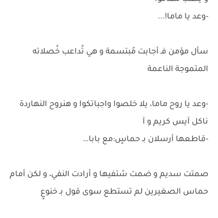
-وعد يا ماما!...
سأل مؤمن فـ أجابت مُبتسمة و هي تُداعب خُصلاته
المتموجة الناعمة
-وعد يا روح ماما، يلا خلصوا واجباتكوا و هنروح النهاردة
ناكل آيس كريم و آ
-قاطعها أرسلان بـ حماسٍ:مع بابا…
صمتت سديم و ضمت شتفيها و أرادت النفي، و لكن أمام
حماس الصغيرين لم تستطع سوى قول بـ خنوعٍ