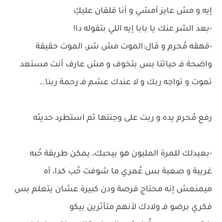
إيه و مش عايز أمشي و أنا قلقان عليكِ
-بعد الشر عنك يا بابا إيه اللي بتقوله دا!
-قهقه مُحرم و قال:الموت مش شر، الموت حقيقة
واضحة فـ حياتنا بس بتخوف و مش عارف أنت مستعد
تموت و تواجه ربك و لا عندك عشم فـ رحمة ربنا…
رفع مُحرم يده و ربت على وجنتها ثم استطرد حديثه
-بعيدلك للمرة المليون هو بيحبك، يمكن طريقة حُبه
غريبة و صعبة بس عُمري ما شوفت حُب كدا، أه
ميمنعش إنه محتاج قرصة ودن كبيرة عشان يتعلم بس
فكري برضو فـ ولادك لأنهم متأثرين بيكو