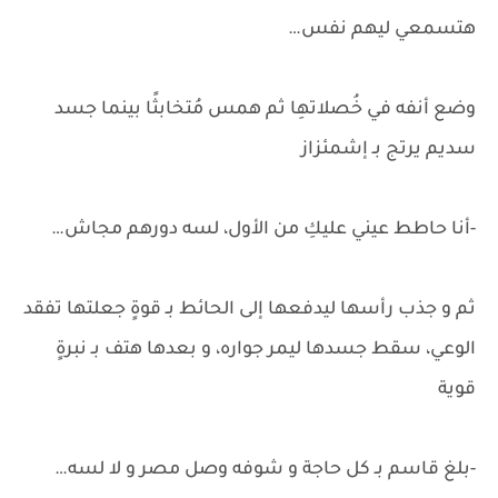
هتسمعي ليهم نفس…
وضع أنفه في خُصلاتهِا ثم همس مُتخابثًا بينما جسد
سديم يرتج بـ إشمئزاز
-أنا حاطط عيني عليكِ من الأول، لسه دورهم مجاش…
ثم و جذب رأسها ليدفعها إلى الحائط بـ قوةٍ جعلتها تفقد
الوعي، سقط جسدها ليمر جواره، و بعدها هتف بـ نبرةٍ
قوية
-بلغ قاسم بـ كل حاجة و شوفه وصل مصر و لا لسه…