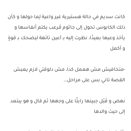
كانت سديم في حالة هستيرية غير واعية لِما حولها و كأن
ذلك الكابوس تحول إلى جاثوم مُرعب يكتم أنفاسها و
يأخذ وعيها بعيدًا، نظرت إليه بـ أعين تائهة ليضحك بـ قوةٍ
و أكمل
-متخافيش مش هعمل كدا، مش دلوقتي لازم يعيش
القصة تاني بس على مراحل…
نهض و قَبّل جبينها رابتًا على وجهها ثم قال و هو يبتعد
إلى حيث والدها