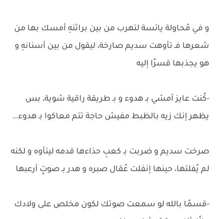
و في مُحاولة يائسة لتهرب من بين براثنهِ أمسك بها من
شعرها فـ تأوهت سديم صارخة، ليقول من بين أسنانهِ و
هو يجذبها قسرًا إليه
-كُنت عايز أمشي بـ هدوء و بـ طريقة راقية شوية، بس
يظهر إنك زيه بالظبط مفيش حاجة تتم معاكوا بـ هدوء…
صرخت سديم و ضربت بـ كعبِ حذاءها قدمه ليتأوه و لكنه
لم يُفلتها، حينها إنفلت عُقال صبره و هدر بـ صوتٍ أرعبها
-قسمًا بالله لو سمعت صوتك لكون مخلص على ولادك