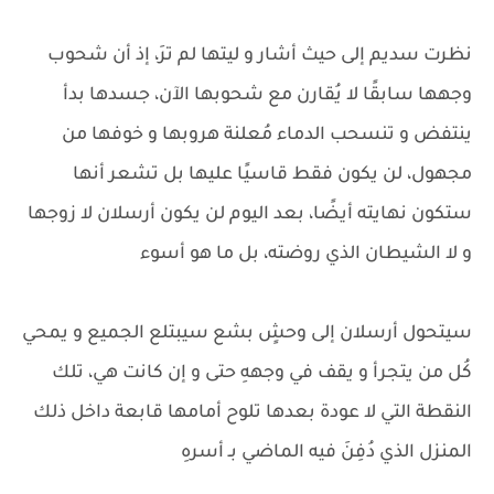
نظرت سديم إلى حيث أشار و ليتها لم ترَ، إذ أن شحوب
وجهها سابقًا لا يُقارن مع شحوبها الآن، جسدها بدأ
ينتفض و تنسحب الدماء مُعلنة هروبها و خوفها من
مجهول، لن يكون فقط قاسيًا عليها بل تشعر أنها
ستكون نهايته أيضًا، بعد اليوم لن يكون أرسلان لا زوجها
و لا الشيطان الذي روضته، بل ما هو أسوء
سيتحول أرسلان إلى وحشٍ بشع سيبتلع الجميع و يمحي
كُل من يتجرأ و يقف في وجههِ حتى و إن كانت هي، تلك
النقطة التي لا عودة بعدها تلوح أمامها قابعة داخل ذلك
المنزل الذي دُفِنَ فيه الماضي بـ أسرهِ