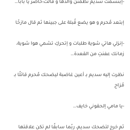
-إبتسمت سديم تُطمئن والدها و قالت:حاضر يا بابا…
إبتعد مُحرم و هو يضع قُبلة على جبينها ثم قال مازحًا
-إنزلي هاتي شوية طلبات و إتحركِ تشمي هوا شوية،
زمانك عفنتِ من القعدة…
نظرت إليه سديم بـ أعين غاضبة ليضحك مُحرم قائلًا بـ
مُزاح
-يا مامي إلحقوني خايف…
ثم خرج لتضحك سديم، ربُما سابقًا لم تكن علاقتها