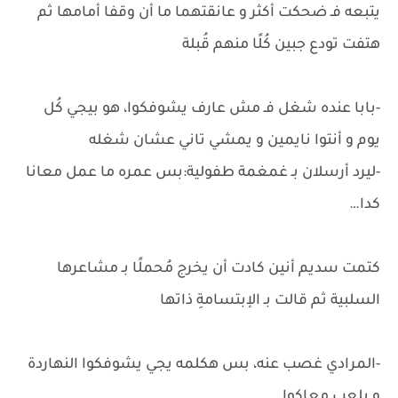
يتبعه فـ ضحكت أكثر و عانقتهما ما أن وقفا أمامها ثم
هتفت تودع جبين كُلًا منهم قُبلة
-بابا عنده شغل فـ مش عارف يشوفكوا، هو بيجي كُل
يوم و أنتوا نايمين و يمشي تاني عشان شغله
-ليرد أرسلان بـ غمغمة طفولية:بس عمره ما عمل معانا
كدا…
كتمت سديم أنين كادت أن يخرج مُحملًا بـ مشاعرها
السلبية ثم قالت بـ الإبتسامةِ ذاتها
-المرادي غصب عنه، بس هكلمه يجي يشوفكوا النهاردة
و يلعب معاكوا