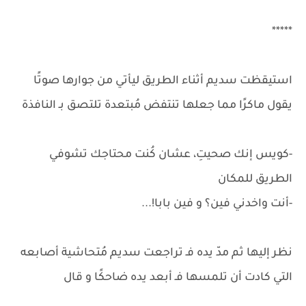
*****
استيقظت سديم أثناء الطريق ليأتي من جوارها صوتًا
يقول ماكرًا مما جعلها تنتفض مُبتعدة تلتصق بـ النافذة
-كويس إنك صحيتِ، عشان كُنت محتاجك تشوفي
الطريق للمكان
-أنت واخدني فين؟ و فين بابا!...
نظر إليها ثم مدّ يده فـ تراجعت سديم مُتحاشية أصابعه
التي كادت أن تلمسها فـ أبعد يده ضاحكًا و قال