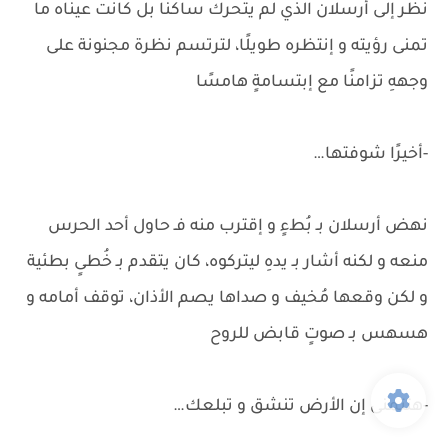
نظر إلى أرسلان الذي لم يتحرك ساكنًا بل كانت عيناه ما
تمنى رؤيته و إنتظره طويلًا، لترتسم نظرة مجنونة على
وجههِ تزامنًا مع إبتسامةٍ هامسًا
-أخيرًا شوفتها…
نهض أرسلان بـ بُطءٍ و إقترب منه فـ حاول أحد الحرس
منعه و لكنه أشار بـ يدهِ ليتركوه، كان يتقدم بـ خُطىٍ بطئية
و لكن وقعها مُخيف و صداها يصم الأذان، توقف أمامه و
هسهس بـ صوتٍ قابض للروح
-هتتمنى إن الأرض تنشق و تبلعك…