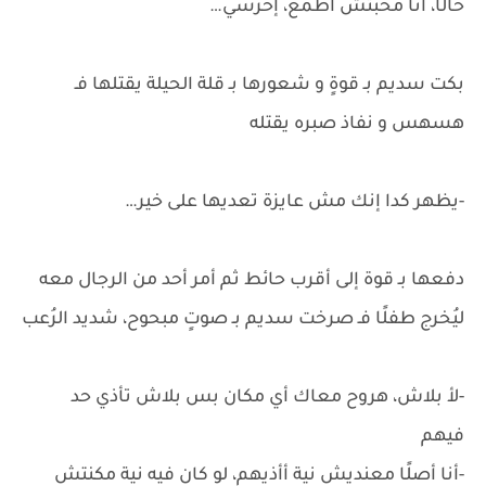
حالًا، أنا محبتش أطمع، إخرسي…
بكت سديم بـ قوةٍ و شعورها بـ قلة الحيلة يقتلها فـ
هسهس و نفاذ صبره يقتله
-يظهر كدا إنك مش عايزة تعديها على خير…
دفعها بـ قوة إلى أقرب حائط ثم أمر أحد من الرجال معه
ليُخرج طفلًا فـ صرخت سديم بـ صوتٍ مبحوح، شديد الرُعب
-لأ بلاش، هروح معاك أي مكان بس بلاش تأذي حد
فيهم
-أنا أصلًا معنديش نية أأذيهم، لو كان فيه نية مكنتش