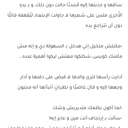
ساقها و جذبتها إليه مُجددًا حالت دون ذلك، و بـ يدهِ
الأُخرى ملس على شعرها فـ حاولت الإبتعاد ليُقهقه قائلًا
دون أن تتراجع يده
-مكنتش متخيل إني هدخل بـ السهولة دي و إنه مش
مأمنك كويس، شكلكوا معتش ليكوا أهمية عنده…
أدارت رأسها لترى والدها فـ قبض على ذقنها و أدار
وجهها إليه و قال غاضبًا و نظراتٍ أنبأتها أنه مجنون
-لما أكون بكلمك متديريش وشك
-سألت بـ إرتجاف:أنت مين و عايز إيه!