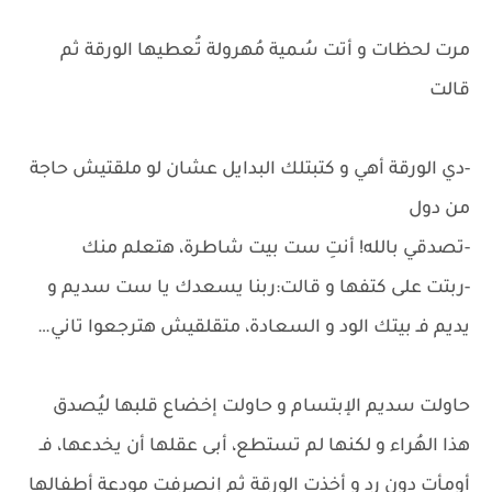
مرت لحظات و أتت سُمية مُهرولة تُعطيها الورقة ثم
قالت
-دي الورقة أهي و كتبتلك البدايل عشان لو ملقتيش حاجة
من دول
-تصدقي بالله! أنتِ ست بيت شاطرة، هتعلم منك
-ربتت على كتفها و قالت:ربنا يسعدك يا ست سديم و
يديم فـ بيتك الود و السعادة، متقلقيش هترجعوا تاني…
حاولت سديم الإبتسام و حاولت إخضاع قلبها ليُصدق
هذا الهُراء و لكنها لم تستطع، أبى عقلها أن يخدعها، فـ
أومأت دون رد و أخذت الورقة ثم إنصرفت مودعة أطفالها