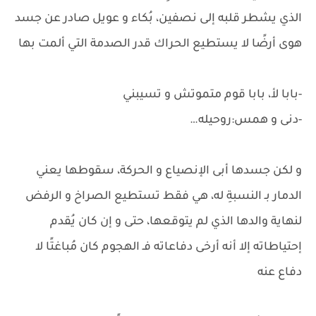
الذي يشطر قلبه إلى نصفين، بُكاء و عويل صادر عن جسد
هوى أرضًا لا يستطيع الحراك قدر الصدمة التي ألمت بها
-بابا لأ، بابا قوم متموتش و تسيبني
-دنى و همس:روحيله…
و لكن جسدها أبى الإنصياع و الحركة، سقوطها يعني
الدمار بـ النسبةِ له، هي فقط تستطيع الصراخ و الرفض
لنهاية والدها الذي لم يتوقعها، حتى و إن كان يُقدم
إحتياطاته إلا أنه أرخى دفاعاته فـ الهجوم كان مُباغتًا لا
دفاع عنه