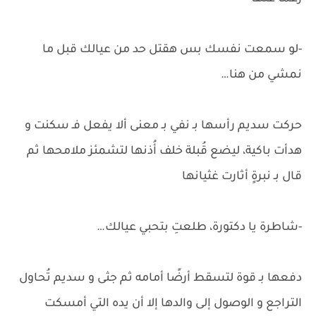
-لو سمعت نفسك بس هقتل حد من عيالك قبل ما
نمشي من هنا…
حركت سديم رأسها بـ نفي بـ معنى ألا يفعل فـ سكنت و
هدأت باكية، ليضع قُبلة خلف أُذنها لتشمئز ملامحها ثم
قال بـ نبرةٍ أثارت غثيانها
-شاطرة يا دكتورة، طلعتِ بتحبي عيالك…
دفعها بـ قوة لتسقط أرضًا أمامه ثم جثى و سديم تُحاول
التراجع و الوصول إلى والدها إلا أن يده التي أمسكت