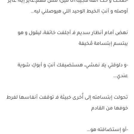
-ضحك و حك أنفه مُجيبًا:أنا مين! مش مهم،عايز إيه! عايز
أوصله و أنتِ الخيط الوحيد اللي هيوصلني ليه…
نهض أمام أنظار سديم فـ أجلفت خائفة، ليقول و هو
يبتسم إبتسامة مُخيفة
-و دلوقتي يلا نمشي، هستضيفك أنتِ و أبوكِ شوية
عندي…
تحولت إبتسامته إلى أُخرى خبيثة فـ توقفت أنفاسها لفرط
خوفها من القادم
-أو إستضافته هو…