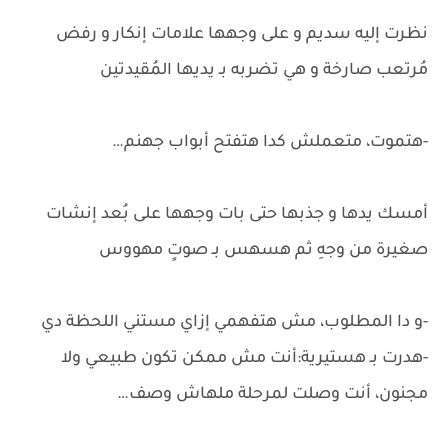
نظرت إليه سديم و على وجهها علامات إنكار و رفض
مُرتعب صارخة و هي تضربه بـ يديها المُقيدتين
-هتموت، متعملش كدا هتفتح أبواب جهنم…
أمسك يدها و جذبها حتى بات وجهها على بُعد إنشات
صغيرة من وجهِ ثم هسهس بـ صوتٍ مهووس
-و دا المطلوب، مش هتفهمي إزاي مستني اللحظة دي
-هدرت بـ هستيرية:أنت مش ممكن تكون طبيعي ولا
مجنون، أنت وصلت لمرحلة ملهاش وصف…