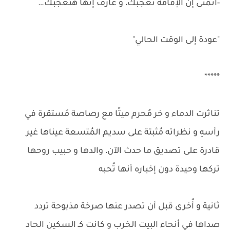
-أتمنى إن الإقامة تعجبك، و عارف إنها هتعجبك…
"عودة إلى الوقت الحالي"
*****
تناثرت الدماء و خر مُحرم ميتًا مع رصاصة مُستقرة في
رأسهِ و نظراته مُثبتة على سديم المُتسعة عيناها غير
قادرة على تصديق ما حدث الآن، والدها و حبيب روحها
تركها وحيدة دون إخباره أنها تُحبه
ثانية و أُخرى قبل أن تصدر عنها صرخة مذبوحة تردد
صداها في أنحاء البيت الخرِب و كانت كـ السكين الحاد