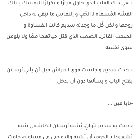
تُنعي ذلك القلب الذي حاول مرارًا و تكرارًا التمسك بـ تلك
القشة المُسماه لـ الحُبِ و إلتماس ما تبقى له داخل
روحها و لكن كُل ما وجدته سديم كانت القساوة و
الصمت القاتل، الصمت الذي قتل حياتهما معًا ولا يلومن
سوى نفسه
تنهدت سديم و جلست فوق الفراش قبل أن يأتي أرسلان
يفتح الباب و يسألها دون أن يدخل
-بابا فين!...
حدقت به سديم لثوانٍ، يُشبه أرسلان الهاشمي شبه
يُشعرها بـ الخوفِ أن يُشبه والده حتى في قساوته، خافت