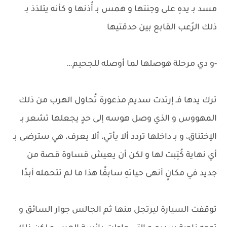
مسد بـ يدهِ على وجنتها و همس بـ أُذنها و كأنه يتلذذ بـ
ذلك الرُعب القابع بين حدقتيها
-و دي مرحلة هوصلها لما أوصله للجحيم…
ترك يدها فـ إرتدت سديم مذعورة تُحاول الهرب من ذلك
المهووس و الذي وصل هوسه إلى حدٍ يجعلها تشعر بـ
الإختناق، و بـ داخلها تردد ألا يأتي، ألا يعرف، هي سترضى بـ
أي نهاية كُتِبت لها و لكن أن يعيش قساوة قصة من
جديد في مكانٍ أنهى حياتهِ سابقًا هذا ما لم تتحمله أبدًا
توقفت السيارة ليرتجل منها ثم الجالس جوار السائق و