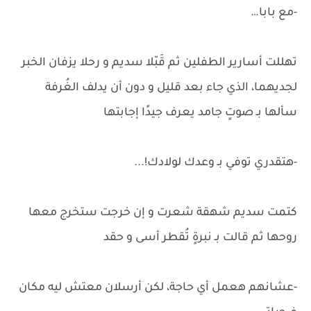
-مع بابا…
تهللت أسارير الطفلين ثم قَبّلا سديم و رحلا يزفان الخبر
لجديهما، الذي جاء بعد قليل و دون أن يدلف الغُرفة
سألها بـ صوتٍ جامد يعرف جيدًا إجابتها
-هتقدري توفي بـ وعدك لولادك!...
كتمت سديم شهقة شعرت و إن خرجت ستخرج معها
روحها ثم قالت بـ نبرةٍ تُقطر أسى و حقد
-عشانهم هعمل أي حاجة، لكن أرسلان معتش ليه مكان