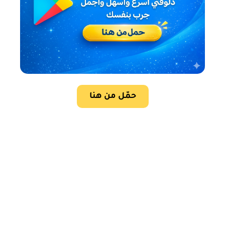
حمّل من هنا