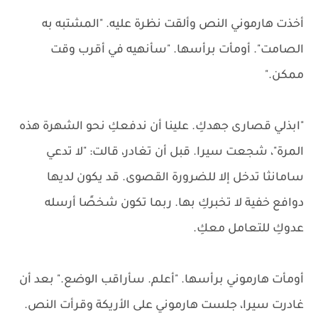
أخذت هارموني النص وألقت نظرة عليه. "المشتبه به
الصامت". أومأت برأسها. "سأنهيه في أقرب وقت
ممكن."
"ابذلي قصارى جهدكِ. علينا أن ندفعكِ نحو الشهرة هذه
المرة"، شجعت سيرا. قبل أن تغادر، قالت: "لا تدعي
سامانثا تدخل إلا للضرورة القصوى. قد يكون لديها
دوافع خفية لا تخبركِ بها. ربما تكون شخصًا أرسله
عدوكِ للتعامل معكِ.
أومأت هارموني برأسها. "أعلم. سأراقب الوضع." بعد أن
غادرت سيرا، جلست هارموني على الأريكة وقرأت النص.