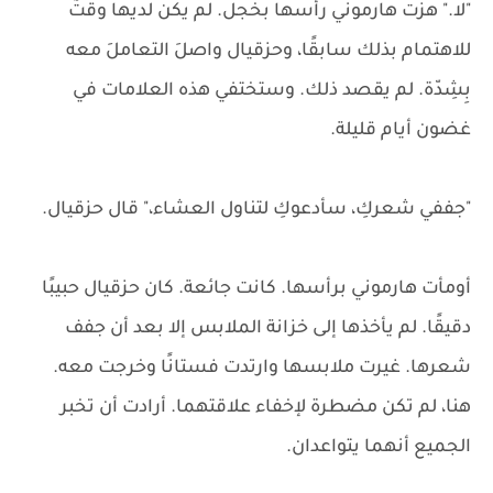
"لا." هزت هارموني رأسها بخجل. لم يكن لديها وقتٌ
للاهتمام بذلك سابقًا، وحزقيال واصلَ التعاملَ معه
بِشِدّة. لم يقصد ذلك. وستختفي هذه العلامات في
غضون أيام قليلة.
"جففي شعركِ، سأدعوكِ لتناول العشاء،" قال حزقيال.
أومأت هارموني برأسها. كانت جائعة. كان حزقيال حبيبًا
دقيقًا. لم يأخذها إلى خزانة الملابس إلا بعد أن جفف
شعرها. غيرت ملابسها وارتدت فستانًا وخرجت معه.
هنا، لم تكن مضطرة لإخفاء علاقتهما. أرادت أن تخبر
الجميع أنهما يتواعدان.