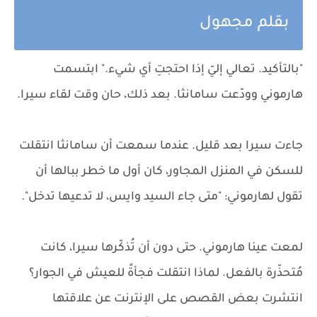
بقلم مجهول
"بالتأكيد. تعالي إليّ إذا احتجتِ أي شيء." ابتسمت
هارموني وودّعت سامانثا. بعد ذلك، حان وقت لقاء سيرا.
جاءت سيرا بعد قليل. عندما سمعت أن سامانثا انتقلت
للسكن في المنزل المجاور، كان أول ما خطر ببالها أن
تقول لهارموني: "متى جاء السيد وايس، لا تدعيها تدخل".
لمعت عينا هارموني. حتى دون أن تُذكّرها سيرا، كانت
مُتحذّرة بالفعل. لماذا انتقلت فجأةً للعيش في الجوار؟
انتشرت بعض القصص على الإنترنت عن علاقتها