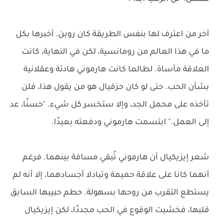
آخر من اعترف لها بنفس الطريقة كان روبن. أخبرها بكل
ما في هذا العالم من رومانسية، لكن في النهاية، كانت
العلاقة مأساة. لطالما كانت هارموني هادئة وعقلانية
بشأن الحب. حتى لو كان حزقيال هو من يقول هذا، فلن
تأخذه على محمل الجد، وإلا ستخسر كل شيء. "حسنًا، عد
إلى العمل." ابتسمت هارموني ودفعته بعيدًا.
شعر إيزيكيال أن هارموني تُبقي مسافة بينهما. فرغم
أنهما كانا على علاقة حميمة وتبادلا أجسادهما، إلا أنه لم
يستطع التقرب من روحها بسهولة. حطم حبيبها السابق
قلبها، فخشيت الوقوع في الحب مجددًا، لكن إيزيكيال