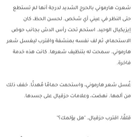
شعرت هارموني بالحرج الشديد لدرجة أنها لم تستطع
حتى النظر في عيني أي شخص. لحسن الحظ، كان
إيزيكيال الوحيد. استحم تحت رأس الدش بجانب حوض
الاستحمام، ثم لف نفسه بمنشفة واقترب ليغسل شعر
هارموني. سمحت له بتنظيف شعرها. كانت هذه خدمة
فاخرة.
غُسل شعر هارموني، واستحمت حمامًا مُهدئًا. خفف ذلك
من ألمها. نهضت، وعلامات حزقيال على جسدها.
قلقًا، اقترب حزقيال. "هل يؤلمك؟"