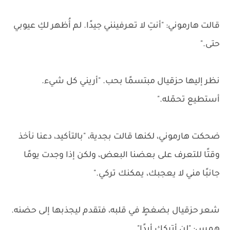
قالت هارموني: "أنتِ لا تعرفينني جيدًا. لم أُظهر لكِ عيوبي
حتى."
نظر إليها حزقيال مبتسمًا بحب. "أريني كل شيء.
أستطيع تحمّله."
ضحكت هارموني، لكنها قالت بجدية، "بالتأكيد، دعنا نأخذ
وقتًا للتعرف على بعضنا البعض، ولكن إذا وجدت يومًا
جانبًا مني لا يعجبك، يمكنك تركي."
شعر حزقيال بضغطٍ في قلبه، فتقدم ليجذبها إلى حضنه.
همس: "لن أترككِ أبدًا".