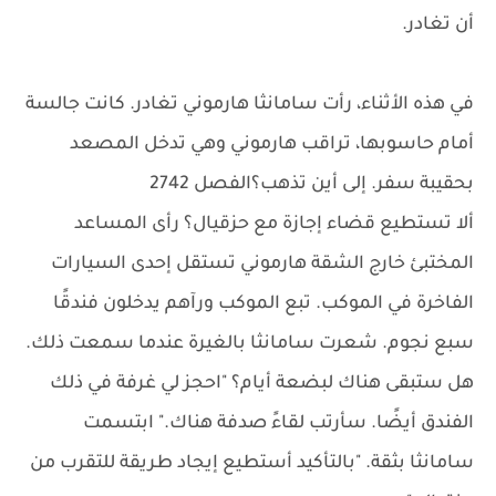
أن تغادر.
في هذه الأثناء، رأت سامانثا هارموني تغادر. كانت جالسة
أمام حاسوبها، تراقب هارموني وهي تدخل المصعد
بحقيبة سفر. إلى أين تذهب؟الفصل 2742
ألا تستطيع قضاء إجازة مع حزقيال؟ رأى المساعد
المختبئ خارج الشقة هارموني تستقل إحدى السيارات
الفاخرة في الموكب. تبع الموكب ورآهم يدخلون فندقًا
سبع نجوم. شعرت سامانثا بالغيرة عندما سمعت ذلك.
هل ستبقى هناك لبضعة أيام؟ "احجز لي غرفة في ذلك
الفندق أيضًا. سأرتب لقاءً صدفة هناك." ابتسمت
سامانثا بثقة. "بالتأكيد أستطيع إيجاد طريقة للتقرب من