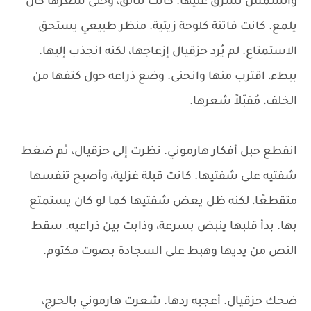
والشمس تُشرق عليها. كانت تتألق، وحتى شعرها كان
يلمع. كانت فاتنة كلوحة زيتية. منظر طبيعي يستحق
الاستمتاع. لم يُرد حزقيال إزعاجها، لكنه انجذب إليها.
ببطء، اقترب منها وانحنى. وضع ذراعه حول كتفها من
الخلف، مُقبّلاً شعرها.
انقطع حبل أفكار هارموني. نظرت إلى حزقيال، ثم ضغط
شفتيه على شفتيها. كانت قبلة غزلية، وأصبح تنفسها
متقطعًا، لكنه ظل يعض شفتيها كما لو كان يستمتع
بها. بدأ قلبها ينبض بسرعة، وذابت بين ذراعيه. سقط
النص من يديها وهبط على السجادة بصوت مكتوم.
ضحك حزقيال. أعجبه ردها. شعرت هارموني بالحرج،