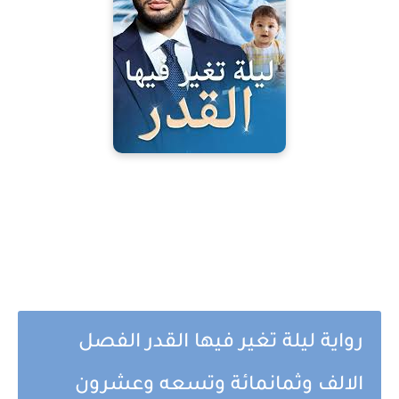
رواية ليلة تغير فيها القدر الفصل
الالف وثمانمائة وتسعه وعشرون