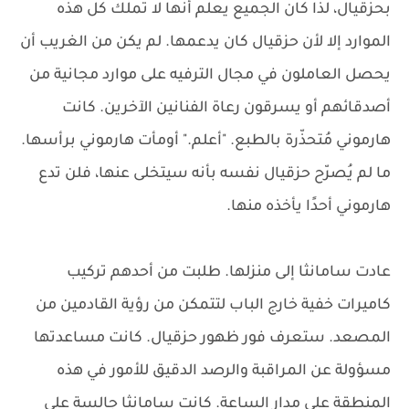
بحزقيال، لذا كان الجميع يعلم أنها لا تملك كل هذه
الموارد إلا لأن حزقيال كان يدعمها. لم يكن من الغريب أن
يحصل العاملون في مجال الترفيه على موارد مجانية من
أصدقائهم أو يسرقون رعاة الفنانين الآخرين. كانت
هارموني مُتحذّرة بالطبع. "أعلم." أومأت هارموني برأسها.
ما لم يُصرّح حزقيال نفسه بأنه سيتخلى عنها، فلن تدع
هارموني أحدًا يأخذه منها.
عادت سامانثا إلى منزلها. طلبت من أحدهم تركيب
كاميرات خفية خارج الباب لتتمكن من رؤية القادمين من
المصعد. ستعرف فور ظهور حزقيال. كانت مساعدتها
مسؤولة عن المراقبة والرصد الدقيق للأمور في هذه
المنطقة على مدار الساعة. كانت سامانثا جالسة على