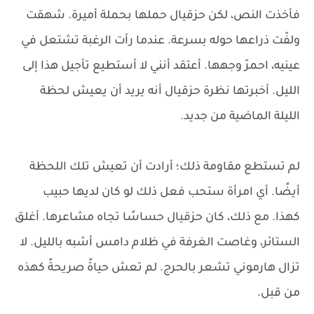
فأخذت النص، لكن حزقيال حملها بحملة أميرة. شهقت
ولفّت ذراعها حوله بسرعة. عندما رأت الرغبة تشتعل في
عينيه، احمرّ وجهها. أعتقد أنني لا أستطيع تأجيل هذا إلى
الليل. أخبرتها نظرة حزقيال أنه يريد أن يعيش لحظة
الليلة الماضية من جديد.
لم تستطع مقاومة ذلك؛ أرادت أن تعيش تلك اللحظة
أيضًا. أي امرأة ستحب فعل ذلك لو كان لديها حبيب
كهذا. مع ذلك، كان حزقيال حساسًا تجاه مشاعرها. أغلق
الستائر، وغاصت الغرفة في ظلام دامس أشبه بالليل. لا
تزال هارموني تشعر بالحرج. لم تعش حياةً صريحةً كهذه
من قبل.