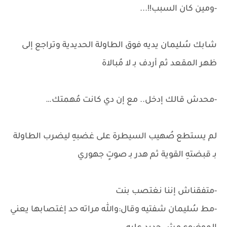
-ومين كان السبب!!...
شابك سُليمان يديه فوق الطاولة الحديدية وتراجع إلى
ظهر المقعد ثم أردف بـ لا مُبالاة
-محدش قالك إدخل.. مع إن دي كانت مُهمتك…
لم يستطع صُهيب السيطرة على غضبهِ ليضرب الطاولة
بـ قبضتهِ القوية ثم هدر بـ صوتٍ جهوري
-متفقناش إننا نغتصب بنت
-مط سُليمان شفتيه وقال:والله مراته حد إغتصابها يعني