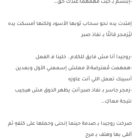
-إبتسم بـ خُبث مُهمهمًا:عندك حق…
إمتدت يده نحو سحاب ثوبها الأسود ولكنها أمسكت يده
ليُزمجر قائلًا بـ نفاذ صبر
-روجيدا أنا مش فايق للكلام.. خلينا فـ الفعل
-همهمت مُعترضة:لأ معلش إسمعني الأول وبعدين
أسيبك تعمل اللي أنت عاوزه
-زمجر جاسر بـ نفاذ صبر:أنتِ يظهر الذوق مش هيجيب
نتيجة معاكِ…
صرخت روجيدا بـ صدمة حينما إنحنى وحملها على كتفهِ ثم
ألقى بها وهتف بـ مرح