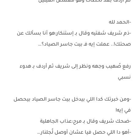
ثم أردف بعد لحظات وهو مُغمض العينين
-الحمد لله
-ذم شريف شفتيه وقال بـ إستنكار:هو أنا بسألك عن
صحتك!.. عملت إيه فـ بيت جاسر الصياد؟…
رفع صُهيب وجهه ونظر إلى شريف ثم أردف بـ هدوء
نسبي
-ومن خبرتك كدا اللي بيدخل بيت جاسر الصياد بيحصل
في إيه!
-ضحك شريف وقال بـ مرح:عذاب الجاهلية
-أهو دا اللي حصل فيا عشان أوصل لُجلنار…