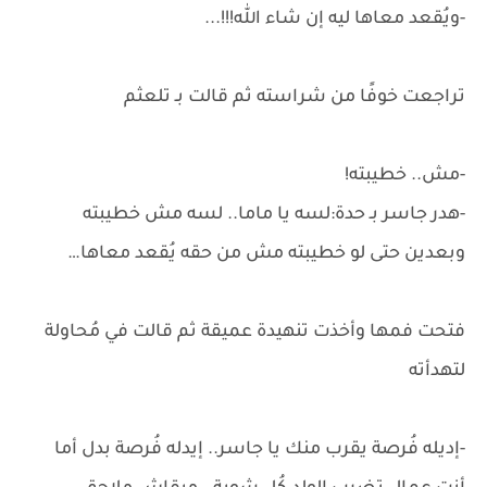
-ويُقعد معاها ليه إن شاء الله!!!...
تراجعت خوفًا من شراسته ثم قالت بـ تلعثم
-مش.. خطيبته!
-هدر جاسر بـ حدة:لسه يا ماما.. لسه مش خطيبته
وبعدين حتى لو خطيبته مش من حقه يُقعد معاها…
فتحت فمها وأخذت تنهيدة عميقة ثم قالت في مُحاولة
لتهدأته
-إديله فُرصة يقرب منك يا جاسر.. إيدله فُرصة بدل أما