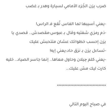
ضرب يزن الجُزء الأمامي لسيارة وهدر بـ غضب
-يعني أسيبها لما الفاس تُقع فـ الراس!
-ذم رمزي شفتيه وقال بـ عبوس:مقصدش.. قصدي يا
يزن إحسب خطواتك عشان متتحبش عليك
-تساءل يزن بـ نزق حاد:يعني إيه!
-يعني كلم چيلان وحاول معاها.. إنما جاسر الصياد.. خليه
كارت ليك مش عليك…
*********************************
في صباح اليوم التالي