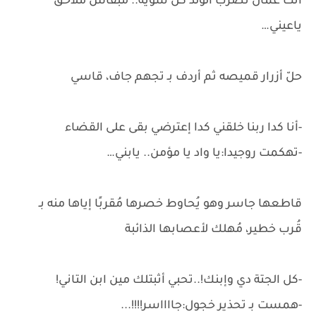
أنت عمال تضرب الولد كُل شوية.. مبقاش ملاحق
ياعيني…
حلّ أزرار قميصه ثم أردف بـ تجهم جاف، قاسي
-أنا كدا ربنا خلقني كدا إعترضي بقى على القضاء
-تهكمت روجيدا:يا واد يا مؤمن.. يابني…
قاطعها جاسر وهو يُحاوط خصرها مُقربًا إياها منه بـ
قُرب خطير، مُهلك لأعصابها الذائبة
-كل الجتة دي وإبنك!..تحبي أثبتلك مين ابن التاني!
-همست بـ تحذير خجول:جااااسر!!!!...