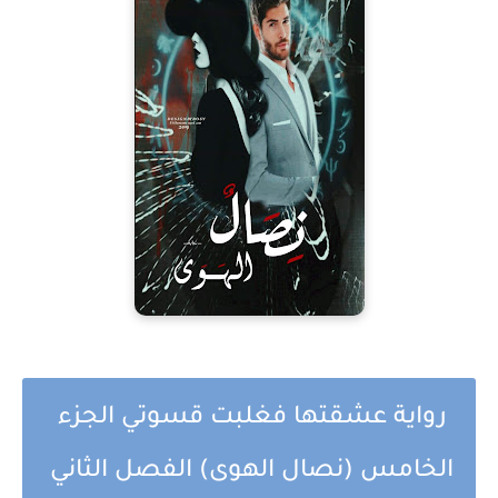
رواية عشقتها فغلبت قسوتي الجزء
الخامس (نصال الهوى) الفصل الثاني