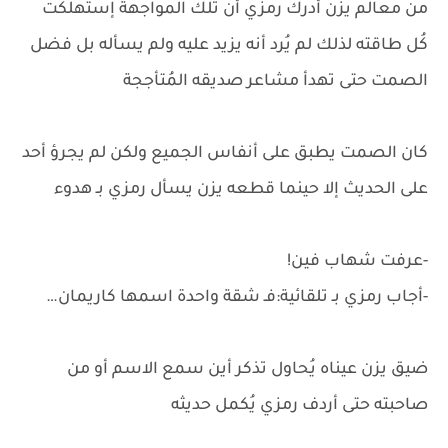
من معالم يزن أدرك رمزي أن تلك المواجهة إستهلكت
كُل طاقته لذلك لم يُرد أنه يزيد عليه ولم يسأله بل فضل
الصمت حتى تهدأ مشاعر صديقه المُتأججة
كان الصمت يطبق على أنفاس الجميع ولكن لم يجرؤ أحد
على الحديث إلا حينما قطعه يزن يسأل رمزي بـ هدوء
-عرفت شهاب فين!
-أجاب رمزي بـ تلقائية:فـ شقة واحدة اسمها كاريمان…
ضيق يزن عيناه يُحاول تذكر أين سمع الاسم أو من
صاحبته حتى أردف رمزي يُكمل حديثه