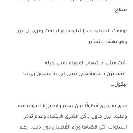
سلاح…
توقفت السيارة عند إشارة مرور ليلتفت رمزي إلى يزن
وهو يهتف بـ تحذير
-أنت مش أد شهاب لو وراه ناس تقيلة
-هتف يزن بـ قتامة:يبقى نسى إني رد سجون زي ما
بيقول…
حدق به رمزي مُطولًا دون تعبير واضح إلا الخوف منه
وعليه.. يزن حاول بـ كُل الطُرق الإبتعاد وعدم تذكر
السنوات التي قضاها وراء القُضبان دون ذنب.. رغم