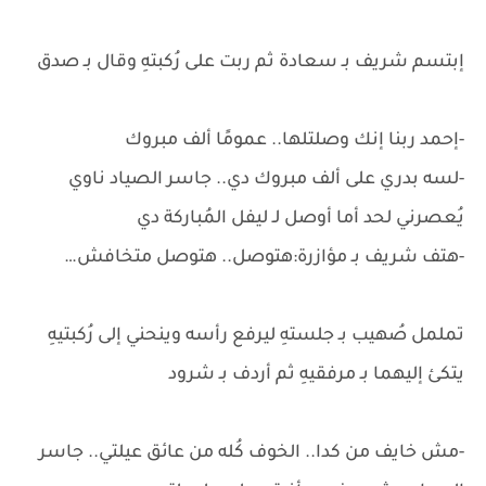
إبتسم شريف بـ سعادة ثم ربت على رُكبتهِ وقال بـ صدق
-إحمد ربنا إنك وصلتلها.. عمومًا ألف مبروك
-لسه بدري على ألف مبروك دي.. جاسر الصياد ناوي
يُعصرني لحد أما أوصل لـ ليفل المُباركة دي
-هتف شريف بـ مؤازرة:هتوصل.. هتوصل متخافش…
تململ صُهيب بـ جلستهِ ليرفع رأسه وينحني إلى رُكبتيهِ
يتكئ إليهما بـ مرفقيهِ ثم أردف بـ شرود
-مش خايف من كدا.. الخوف كُله من عائق عيلتي.. جاسر