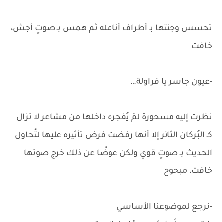
تحسس وجنتها بـ أطراف أنامله ثم همس بـ صوتٍ أجش،
خافت
-عيون جاسر يا فراولة…
نظرت إليه مسحورة لمَ يُفجره داخلها من مشاعر لا تزال
كـ البُركان الثائر إلا أنها رفضت فرض تأثيره عليها لتُحاول
الحديث بـ صوتٍ قوي ولكن عوضًا عن ذلك خرج صوتها
خافت، مبحوح
-نرجع لموضوعنا الأساسي