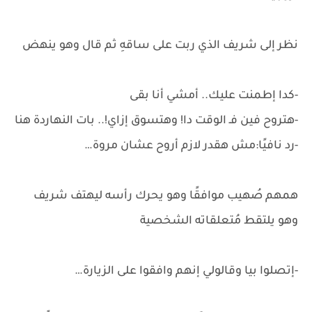
نظر إلى شريف الذي ربت على ساقهِ ثم قال وهو ينهض
-كدا إطمنت عليك.. أمشي أنا بقى
-هتروح فين فـ الوقت دا! وهتسوق إزاي!.. بات النهاردة هنا
-رد نافيًا:مش هقدر لازم أروح عشان مروة…
همهم صُهيب موافقًا وهو يحرك رأسه ليهتف شريف
وهو يلتقط مُتعلقاته الشخصية
-إتصلوا بيا وقالولي إنهم وافقوا على الزيارة…