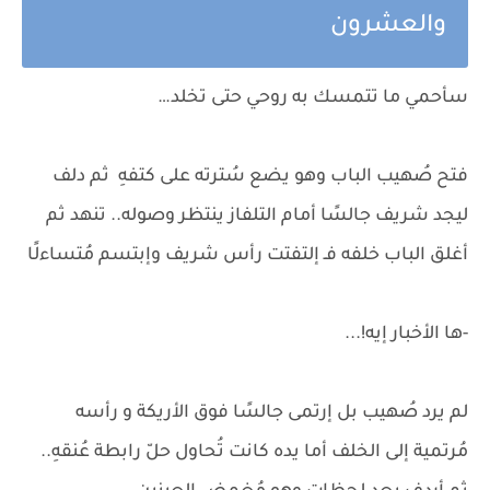
والعشرون
سأحمي ما تتمسك به روحي حتى تخلد…
فتح صُهيب الباب وهو يضع سُترته على كتفهِ ثم دلف
ليجد شريف جالسًا أمام التلفاز ينتظر وصوله.. تنهد ثم
أغلق الباب خلفه فـ إلتفتت رأس شريف وإبتسم مُتساءلًا
-ها الأخبار إيه!...
لم يرد صُهيب بل إرتمى جالسًا فوق الأريكة و رأسه
مُرتمية إلى الخلف أما يده كانت تُحاول حلّ رابطة عُنقهِ..