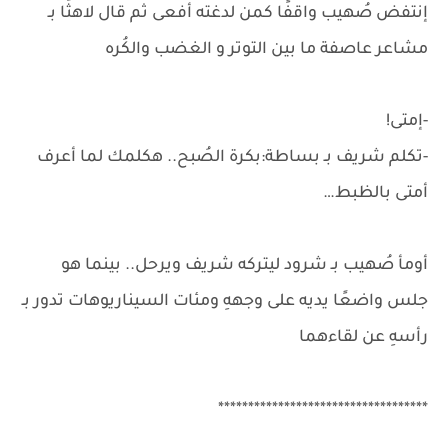
إنتفض صُهيب واقفًا كمن لدغته أفعى ثم قال لاهثًا بـ
مشاعر عاصفة ما بين التوتر و الغضب والكُره
-إمتى!
-تكلم شريف بـ بساطة:بكرة الصُبح.. هكلمك لما أعرف
أمتى بالظبط…
أومأ صُهيب بـ شرود ليتركه شريف ويرحل.. بينما هو
جلس واضعًا يديه على وجههِ ومئات السيناريوهات تدور بـ
رأسهِ عن لقاءهما
***********************************