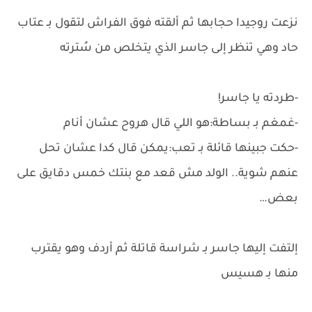
نزعت روجيدا حجابها ثم ألقته فوق الفراش لتقول بـ عتاب
حاد وهي تنظر إلى جاسر الذي يتخلص من سُترته
-طردته يا جاسر!
-غمغم بـ بساطة:هو اللي قال هروح عشان أنام
-حكت جبينها قائلة بـ تعب:يمكن قال كدا عشان تحل
عنهم شوية.. الولد مش قعد مع بنتك خمس دقايق على
بعض…
إلتفت إليها جاسر بـ شراسة قاتلة ثم أردف وهو يقترب
منها بـ هسيس