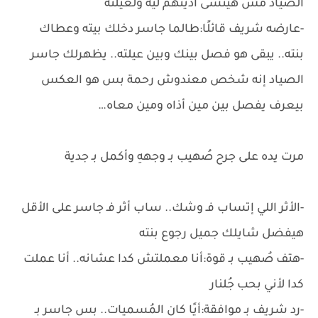
الصياد مش هينسى أذيتهم ليه ولعيلته
-عارضه شريف قائلًا:طالما جاسر دخلك بيته وعطاك
بنته.. يبقى هو فصل بينك وبين عيلته.. يظهرلك جاسر
الصياد إنه شخص معندوش رحمة بس هو العكس
بيعرف يفصل بين مين أذاه ومين معاه…
مرت يده على جرح صُهيب بـ وجههِ وأكمل بـ جدية
-الأثر اللي إتساب فـ وشك.. ساب أثر فـ جاسر على الأقل
هيفضل شايلك جميل رجوع بنته
-هتف صُهيب بـ قوة:أنا معملتش كدا عشانه.. أنا عملت
كدا لأني بحب جُلنار
-رد شريف بـ موافقة:أيًا كان المُسميات.. بس جاسر بـ