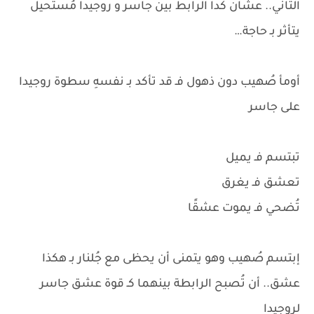
التاني.. عشان كدا الرابط بين جاسر و روجيدا مُستحيل
يتأثر بـ حاجة…
أومأ صُهيب دون ذهول فـ قد تأكد بـ نفسهِ سطوة روجيدا
على جاسر
تبتسم فـ يميل
تعشق فـ يغرق
تُضحي فـ يموت عشقًا
إبتسم صُهيب وهو يتمنى أن يحظى مع جُلنار بـ هكذا
عشق.. أن تُصبح الرابطة بينهما كـ قوة عشق جاسر
لروجيدا