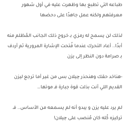
طباعه التي تطبع بها وظهرت عليه في أول شهور
معرفتهم ولكنه عمل جاهدًا على دحضها
لذلك لن يسمح له رمزي بـ خروج ذلك الجانب المُظلم منه
أبدًا.. أعاد التحرك عندما فُتحت الإشارة المرورية ثم أردف
بـ صرامة دون النظر إلى يزن
-هناخد حقك وهنحذر چيلان بس من غير أما ترجع ليزن
القديم اللي أنت بذلت قوة جبارة فـ موتها…
لم يرد عليه يزن و يبدو أنه لم يسمعه من الأساس.. فـ
تركيزه كُله كان مُنصب على چيلان!