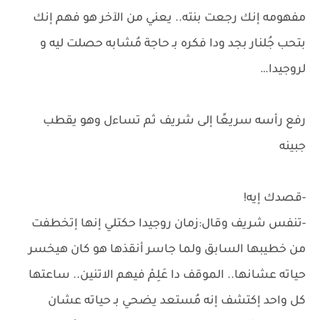
مفهومه إنك رجعت بنته.. يعني من الآخر هو فهم إنك
بتحب جُلنار بجد ودا فكره بـ حاجة مُشابه حصلت ليه و
لروجيدا…
رفع رأسه سريعًا إلى شريف ثم تساءل وهو يقطب
جبينه
-قصدك إيه!
-تنفس شريف وقال:زمان روجيدا حكتلي إنها إتخطفت
من خطيبها السابق ولما جاسر أنقذها هو كان هيخسر
حياته عشانها.. الموقف دا عَلِمْ فيهم الاتنين.. ساعتها
كل واحد إكتشف إنه مُستعد يضحي بـ حياته عشان