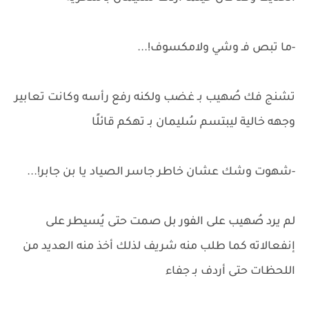
-ما تبص فـ وشي ولامكسوف!...
تشنج فك صُهيب بـ غضب ولكنه رفع رأسه وكانت تعابير
وجهه خالية ليبتسم سُليمان بـ تهكم قائلًا
-شهوت وشك عشان خاطر جاسر الصياد يا بن جابر!...
لم يرد صُهيب على الفور بل صمت حتى يُسيطر على
إنفعالاته كما طلب منه شريف لذلك أخذ منه العديد من
اللحظات حتى أردف بـ جفاء