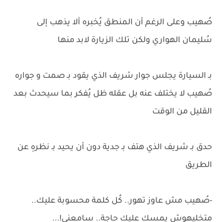
صُهيب وعلى الرغم أن المنطق يُخبره ألا يذهب إلى
سُليمان الهواري ولكن تلك الزيارة لابد منها
بـ السيارة يجلس جوار شريف الذي يقود بـ صمت و جواره
صُهيب لا يختلف عنه بل عقله ظل يُفكر بما سيحدث بعد
القليل من الوقت
حدق بـ شريف الذي هتف بـ جدية دون أن يحيد بـ نظرهِ عن
الطريق
-صُهيب مش عاوز تهور.. كُل كلمة محسوبة عليك..
متخليهوش يمسك عليك حاجة.. سامعني!...