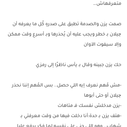
متعرفهاش…
صمت يزن والصدمة تطبق على صدرهِ كُل ما يعرفه أن
چيلان بـ خطر ويجب عليه أن يُحذرها وبـ أسرع وقت ممكن
وإلا سيفوت الآوان
حك يزن جبينه وقال بـ يأس ناظرًا إلى رمزي
-مش مُهم نعرف إيه اللي حصل.. بس المُهم إننا نحذر
چيلان أو حتى أبوها
-يزن مدخلش نفسك فـ متاهات
-هتف يزن بـ حدة:أنا دخلت فيها من وقت معرفتي بـ
شهاب.. وهو اللي جنى على نفسه لما فكر يرفع عليا