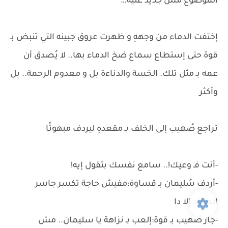
الموضوع مش جديد عليه…
إختفت الدماء من وجههِ و ظهرت عروق جبينه التي تنبض بـ
قوة حتى إستطاع سماع ضخ الدماء بها.. لا يُصدق أن
عمه بـ مثل تلك. الخسة والدناءة بل و معدوم الرحمة.. بل
وأكثر
تراجع صُهيب إلى الخلف بـ مقعدهِ ليردف مبهوتًا
-أنت فـ وعيك!.. سامع نفسك بتقول إيه!
-أردف سُليمان بـ قساوة:مفيش حاجة تكسر جاسر
الصياد إلا دا
-جأر صُهيب بـ قوة:إلعب بـ نزاهة يا سليمان.. مش