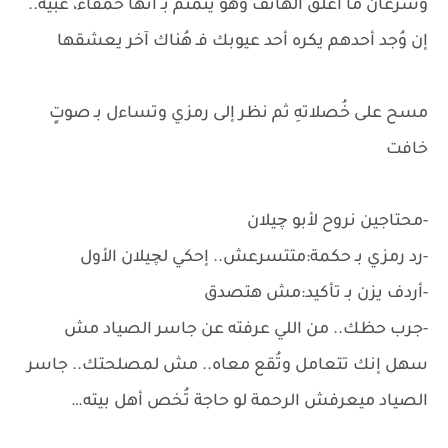
وسُرعان ما أغلق الهاتف وهو يُتمتم بـ أنها حمقاء، غبية..
إن وُجد أحدهم يكره أحد عيوبك فـ هُناك آخر يعشقها
مسح على خُصلاتهِ ثم نظر إلى رمزي وتساءل بـ صوتٍ
خافت
-محتاجين نروح لأبو چيلان
-رد رمزي بـ حكمة:متتسرعش.. إحكي لچيلان الأول
-أردف يزن بـ تأكيد:مش هتصدق
-جرب حظك.. من اللي عرفته عن جاسر الصياد مش
سهل إنك تتعامل وتُقع معاه.. مش لمصلحتك.. جاسر
الصياد ميعرفش الرحمة لو حاجة تُخص أهل بيته…