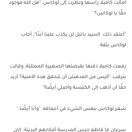
أمالَت كاميلا رأسها ونظرت إلى لوكاس. "هل الله موجود
حقًا يا لوكاس؟"
"أعتقد ذلك. السيد باتيل لن يكذب علينا أبدًا"، أجاب
لوكاس بثقة.
رفعت كاميلا ذقنها بقبضتها الصغيرة الممتلئة، وقالت
بترقب: "أليس من المدهش أن تتحقق هذه الأمنية؟ أريد
حقًا أن أذهب إلى الكنيسة وأصلي أيضًا!"
شعر لوكاس بنفس الشيء في أعماقه. "وأنا أيضًا."
سرعان ما قاطع جرس المدرسة أفكارهم البريئة. كان