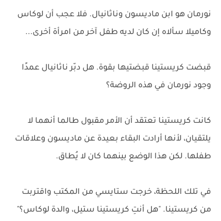
نورمان هو ابن ماديسون وناثانيال. فلا عجب أن لوكاس
وكاميلا سألاه إن كان لديه طفل آخر من امرأة أخرى...
قبضت كريستينا قبضتيها بقوة. هل دبّر ناثانيال عمدًا
وجود نورمان في هذه الروضة؟
كانت كريستينا تعتقد أن الأمر مقبول طالما أنهما لا
يلتقيان، لأنها أرادت البقاء بعيدة عن ماديسون وعلاقات
طفلها. لكن هذا الوضع بينهما كان لا يُطاق.
في تلك اللحظة، خرجت ستايسي من المكتب واقتربت
من كريستينا. "هل أنتِ كريستينا ستيل، والدة لوكاس؟"