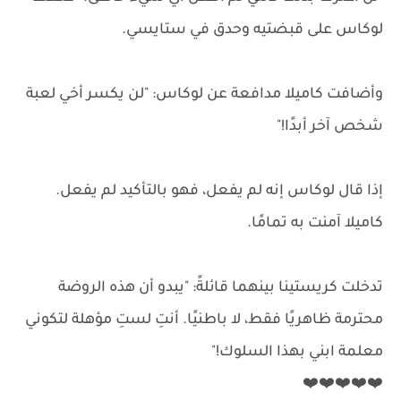
لوكاس على قبضتيه وحدق في ستايسي.
وأضافت كاميلا مدافعة عن لوكاس: "لن يكسر أخي لعبة
شخص آخر أبدًا!"
إذا قال لوكاس إنه لم يفعل، فهو بالتأكيد لم يفعل.
كاميلا آمنت به تمامًا.
تدخلت كريستينا بينهما قائلةً: "يبدو أن هذه الروضة
محترمة ظاهريًا فقط، لا باطنيًا. أنتِ لستِ مؤهلة لتكوني
معلمة ابني بهذا السلوك!"
❤️❤️❤️❤️❤️