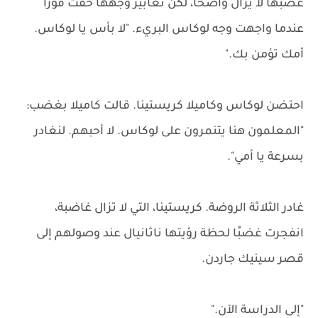
غضبها لا يزال واضحًا، لكن تعابير وجهها خفت فورًا
عندما واجهت وجه لوكاس البريء. "لا بأس يا لوكاس.
أمك تؤمن بك."
احتضن لوكاس وكاميلا كريستينا. قالت كاميلا بغضب:
"المعلمون هنا يتنمرون على لوكاس. لا أحبهم. لنغادر
بسرعة يا أمي".
غادر الثلاثة الروضة. كريستينا، التي لا تزال غاضبة،
انفجرت غضبًا لحظة رؤيتها ناثانيال عند وصولهم إلى
قصر سينيك جاردن.
"إلى الدراسة الآن."