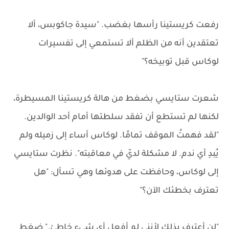
رفعت كريستينا رأسها بغضب. "سيدة جاكوبس، ألا
تعتقدين أنه من الظلم ألا تستمعي إلى تفسيرات
لوكاس قبل توبيخه؟"
شعرت ستايسي بضغط من هالة كريستينا المسيطرة،
لكنها لم تستطع أن تفقد سلطتها أمام أحد الوالدين.
"لقد فهمتُ الموقف تمامًا. لوكاس أساء إلى زميله ولم
يُبدِ أي ندم. لا مشكلة لديّ في معاقبته". نظرت ستايسي
إلى لوكاس، وحافظت على هدوئها وهي تسأل: "هل
تعترف بخطئك الآن؟"
"لن أعترف بذلك لأنني لم أفعل أي شيء خاطئ." ضغط