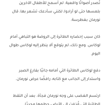
تُصدر أصواتًا واقعية. لم أسمح للأطفال الآخرين
بلمسها حتى لو أرادوا، لكنني سأدعك تشعر بها، قال
نورمان بغطرسة.
كان سبب إحضاره الطائرة إلى الروضة هو التباهي أمام
لوكاس. ومع ذلك، لم يتوقع ألا ينظر إليه لوكاس طوال
اليوم.
دفع لوكاس الطائرة التي أمامه جانبًا بفارغ الصبر
واستدار إلى الجانب مع كتابه، رافضًا عرض نورمان.
ارتسم الغضب على وجه نورمان فجأة. بعد أن التقط
الطائرة التي قُذفت إلى الأرض، حطمها مجددًا.