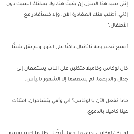
إنني سيد هذا المنزل إن بقيتُ هنا، ولا يمكنكَ المبيت دون
إذني. أطلب منك المغادرة الآن. وإلا فسأغادر مع
الأطفال."
أصبح تعبير وجه ناثانيال داكنًا على الفور، ولم يقل شيئًا.
كان لوكاس وكاميلا متكئين على الباب يستمعان إلى
جدال والديهما. لم يسعهما إلا الشعور باليأس.
ماذا نفعل الآن يا لوكاس؟ أبي وأمي يتشاجران. امتلأت
عينا كاميلا بالدموع.
لم يكن لوكاس يدري ما يفعل أيضًا. لطالما اعتبر نفسه