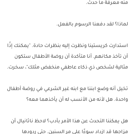
منه معرفة ما حدث.
لماذا؟ لقد دفعنا الرسوم بالفعل.
استدارت كريستينا ونظرت إليه بنظرات حادة. "يمكنك إذًا
أن تأخذ مكانهم. أنا متأكدة أن روضة الأطفال ستكون
مثالية لشخص ذي ذكاء عاطفي منخفض مثلك"، سخرت.
تخيل أنه وضع ابننا مع ابنه غير الشرعي في روضة أطفال
واحدة. هل لأنه من الأنسب له أن يأخذهما معه؟
هل يمكننا التحدث عن هذا الأمر بأدب؟ لاحظ ناثانيال أن
مزاجها قد ازداد سوءًا على مر السنين. حتى ردودها