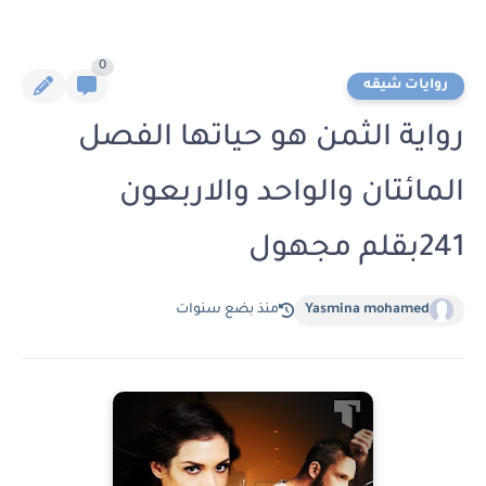
0
روايات شيقه
رواية الثمن هو حياتها الفصل
المائتان والواحد والاربعون
241بقلم مجهول
Yasmina mohamed
منذ بضع سنوات