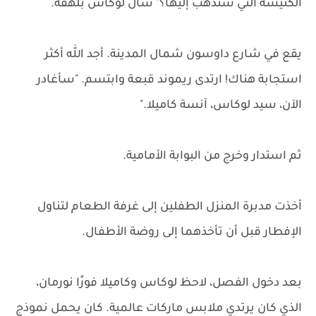
الكنيسة التي ستذهب إليها؟" سأل لوكاس بلهفة.
يقع في شارع داوسون شمال المدينة. أجد الله أكثر
استجابة هناك! ارتدى ريموند قبعة وابتسم. "سأغادر
الآن، سيد لوكاس، آنسة كاميلا."
ثم استدار وخرج من البوابة الأمامية.
أخذت مدبرة المنزل الطفلين إلى غرفة الطعام لتناول
الإفطار قبل أن تأخذهما إلى روضة الأطفال.
بعد دخول الفصل، لاحظ لوكاس وكاميلا فورًا نورمان،
الذي كان يرتدي ملابس ماركات عالمية. كان يحمل نموذج