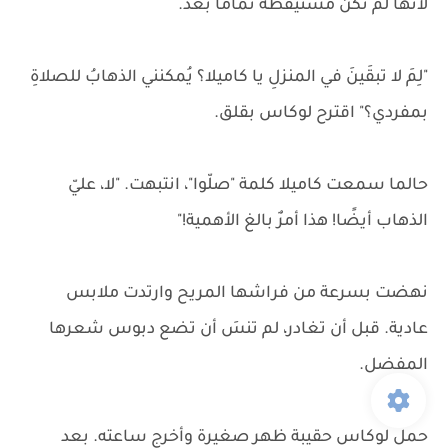
لأنها لم تكن مستيقظة تمامًا بعد.
"لِمَ لا تبقَينَ في المنزلِ يا كاميلا؟ يُمكنني الذهابُ للصلاةِ
بمفردي؟" اقترح لوكاس بقلق.
حالما سمعت كاميلا كلمة "صلّوا"، انتبهت. "لا، عليّ
الذهاب أيضًا! هذا أمرٌ بالغ الأهمية!"
نهضت بسرعة من فراشها المريح وارتدت ملابس
عادية. قبل أن تغادر، لم تنسَ أن تضع دبوس شعرها
المفضل.
حمل لوكاس حقيبة ظهر صغيرة وأخرج ساعته. بعد