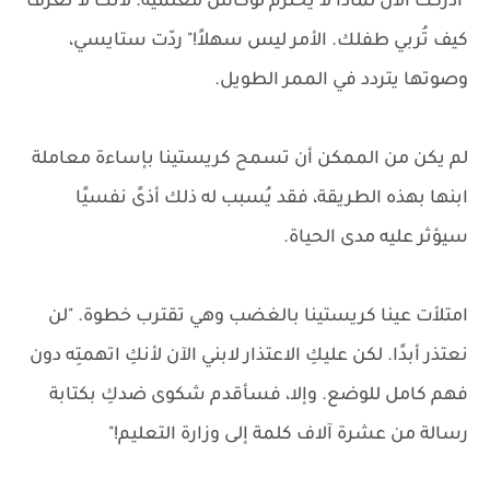
"أدركتُ الآن لماذا لا يحترم لوكاس معلميه. لأنك لا تعرف
كيف تُربي طفلك. الأمر ليس سهلاً!" ردّت ستايسي،
وصوتها يتردد في الممر الطويل.
لم يكن من الممكن أن تسمح كريستينا بإساءة معاملة
ابنها بهذه الطريقة، فقد يُسبب له ذلك أذىً نفسيًا
سيؤثر عليه مدى الحياة.
امتلأت عينا كريستينا بالغضب وهي تقترب خطوة. "لن
نعتذر أبدًا. لكن عليكِ الاعتذار لابني الآن لأنكِ اتهمتِه دون
فهم كامل للوضع. وإلا، فسأقدم شكوى ضدكِ بكتابة
رسالة من عشرة آلاف كلمة إلى وزارة التعليم!"