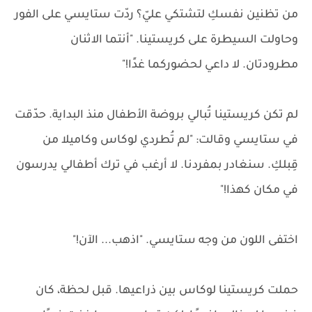
من تظنين نفسكِ لتشتكي عليّ؟ ردّت ستايسي على الفور
وحاولت السيطرة على كريستينا. "أنتما الاثنان
مطرودتان. لا داعي لحضوركما غدًا!"
لم تكن كريستينا تُبالي بروضة الأطفال منذ البداية. حدّقت
في ستايسي وقالت: "لم تُطردي لوكاس وكاميلا من
قِبلكِ. سنغادر بمفردنا. لا أرغب في ترك أطفالي يدرسون
في مكان كهذا!"
اختفى اللون من وجه ستايسي. "اذهب... الآن!"
حملت كريستينا لوكاس بين ذراعيها. قبل لحظة، كان