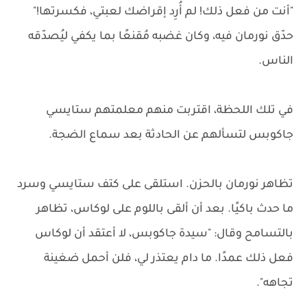
"أنت من فعل ذلك! لم أُرِد إقراضك لعبتي، فكسرتها!"
حدّق نورمان فيه، وكان غضبه مُقنعًا بما يكفي ليُصدّقه
الناس.
في تلك اللحظة، اقتربت منهم معلمتهم ستايسي
جاكوبس لتسألهم عن الحادثة بعد سماع الضجة.
تظاهر نورمان بالحزن. استلقى على كتف ستايسي وسرد
ما حدث باكيًا. بعد أن ألقى باللوم على لوكاس، تظاهر
بالتسامح وقال: "سيدة جاكوبس، لا أعتقد أن لوكاس
فعل ذلك عمدًا. ما دام يعتذر لي، فلن أحمل ضغينة
تجاهه".