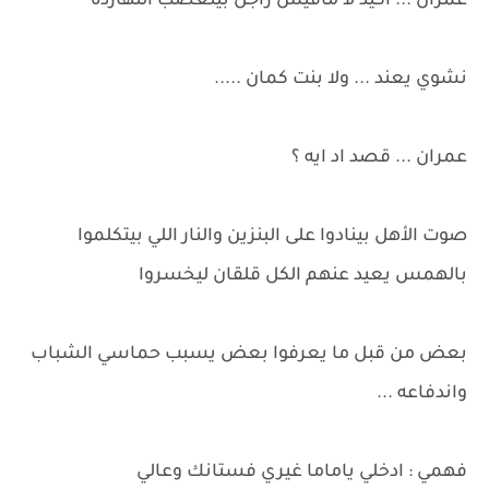
عمران ... اكيد لا مافيش راجل بيتغصب النهاردة
نشوي يعند ... ولا بنت كمان .....
عمران ... قصد اد ايه ؟
صوت الأهل بينادوا على البنزين والنار اللي بيتكلموا
بالهمس يعيد عنهم الكل قلقان ليخسروا
بعض من قبل ما يعرفوا بعض يسبب حماسي الشباب
واندفاعه ...
فهمي : ادخلي ياماما غيري فستانك وعالي