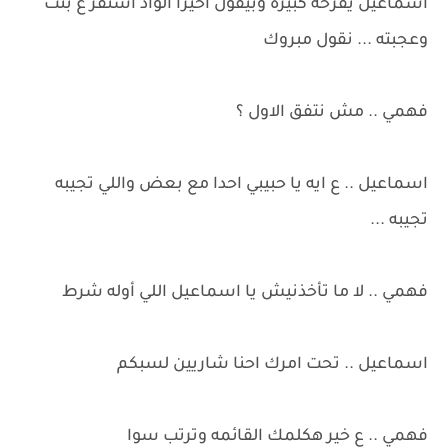
اسماعيل يفرحه كبيره وبيقول أخيرا الواد استقر ع بنت
وعجبته ... نقول مبروك
فهمي .. مش نتفق الاول ؟
اسماعيل .. ع ايه يا حبيبي احدا مع بعض واللي تجيبه
تجيبه ...
فهمي .. لا ما تأخذنيش يا اسماعيل اللي أوله شرط
اسماعيل .. تحت امرك احنا شاريين لسبكم
فهمي .. ع خير هكلمك القائمه وترتب سوا