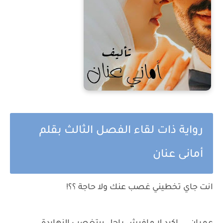
رواية ذات لقاء الفصل الثالث بقلم
أمانى عنان
انت جاي تخطيني غصب عنك ولا حاجة ؟؟!