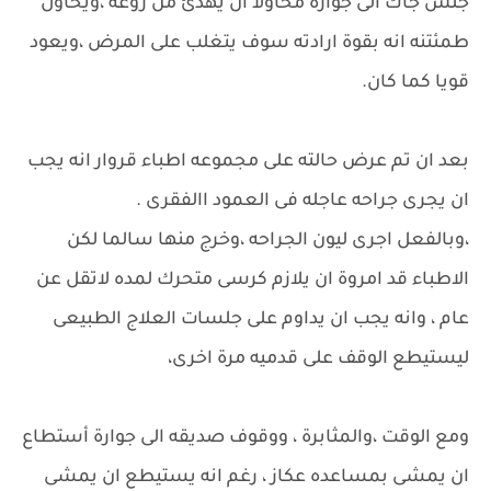
جلس جاك الى جوارة محاولا ان يهدئ من روعه ،ويحاول
طمئتنه انه بقوة ارادته سوف يتغلب على المرض ،ويعود
قويا كما كان.
بعد ان تم عرض حالته على مجموعه اطباء قروار انه يجب
ان يجرى جراحه عاجله فى العمود االفقرى .
،وبالفعل اجرى ليون الجراحه ،وخرج منها سالما لكن
الاطباء قد امروة ان يلازم كرسى متحرك لمده لاتقل عن
عام ، وانه يجب ان يداوم على جلسات العلاج الطبيعى
ليستيطع الوقف على قدميه مرة اخرى،
ومع الوقت ،والمثابرة ، ووقوف صديقه الى جوارة أستطاع
ان يمشى بمساعده عكاز ، رغم انه يستيطع ان يمشى