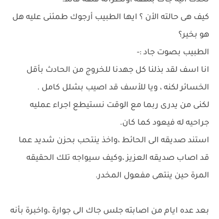
تحدث اليه جاك بلهفه ،ونظراته قلقه قائلا:-
كيف هى حالته الأن ؟ ايها الطبيب أرجوك طمئنى عليه هل
هو بخير؟
الطبيب بصوت جاد :-
انا اسف لقد بذلنا كل جهدنا للخروج من الحادث بأقل
الخسائر لكنه ، ويا للأسف قد اصيب بشلل كامل .
لكنى من يدرى ربما مع الوقت نستيطع اجراء عمليه
جراحيه له فيعود كما كان.
استند صديقه الى الحائط ،واخذ ينتحب بحزن شديد عما
قد اصاب صديقه العزيز ،وكيف سيواجه تلك الحقيقه
المرة حين ينتهى مفعول المخدر.
بعد عده ايام من اصابته جلس جاك الى جوارة ،واخبرة بأنه