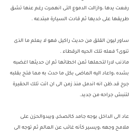
رفعت يدها ،وازالت الدموع التى انهمرت رغم عنها تشق
طريقها على خديها ثم قادت السيارة مبتدعه .
ساور ليون القلق من حديث راكيل فهو لا يعلم ما الذى
تنوى؟ فعله تلك الحيه الرقطاء .
ماذنب لارا لتحملها ثمن اخطائها ثم ان حديثها اغضبه
بشده ،واعاد اليه الماضى بكل ما حدث به مما فتح بقلبه
جرح قد.ظن انه اندمل منذ زمن الى ان اتت تلك الحقيرة
لتنبش جراحه من جديد.
عاد الى الداخل بوجه جامد كالصخر، ويبدوالحزن على
ملامح وجهه ،ويسير كأنه غائب عن العالم ثم توجه الى