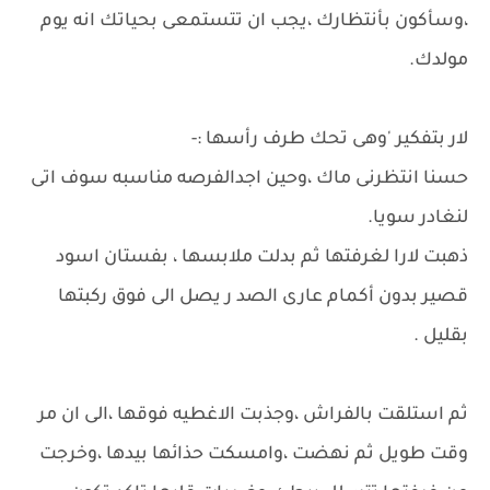
،وسأكون بأنتظارك ،يجب ان تتستمعى بحياتك انه يوم
مولدك.
لار بتفكير 'وهى تحك طرف رأسها :-
حسنا انتظرنى ماك ،وحين اجدالفرصه مناسبه سوف اتى
لنغادر سويا.
ذهبت لارا لغرفتها ثم بدلت ملابسها ، بفستان اسود
قصير بدون أكمام عارى الصد ر يصل الى فوق ركبتها
بقليل .
ثم استلقت بالفراش ،وجذبت الاغطيه فوقها ،الى ان مر
وقت طويل ثم نهضت ،وامسكت حذائها بيدها ،وخرجت