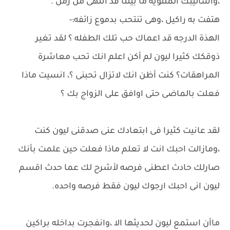
،وأساليبك الملتويه ما بيننا قد انتهى من زمن .
هتفت به راكيل ،وهى تنتحب بدموع زائفه:-
الهذة الدرجه قد اعماك حب تلك الطفله ؟ لقد تغير
ذوقكك كثيرا ليون لم أكن اعلم انك تحب معاشرة
المراهقات؟ كنت أظن انك لاتزال تحبنى ؟، انسيت ماذا
فعلت بالماضى حتى اوافق على الزواج بك ؟
لقد عانيت كثيرا فى ابتعادك عنى صدقنى ليون كنت
،ومازالت احبك انت لا تعلم ماذا فعلت حين علمت بأنك
صارلك حادث اعطنى فرصه لأشرح لك عما حدث اقسم
ليون انى احبك ارجوك ليون فقط فرصه واحده.
ماأن استمع ليون لحديثها الا ،وانفجرت بداخله براكين