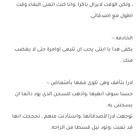
، ولكن الوقت لايزال باكرا ،وانا كنت اتمنى البقاء وقت
اطول مع اصدقائى.
الخادمه :-
يكفى هذا يا ابنتى يجب ان تتبعى اوامرة حتى لا يغضب
منك .
لارا بتأفف وهى تلوى فمها بأمتعاض :-
حسنا سوف انهيها ،واذهب للسجن الذى يود دائما ان
يسجننى به.
توجهت لارا لأصدقائها ،واستأذنت منهم ، تحججت انها
قد تعبت ،وتود نيل قسطا من الراحه.