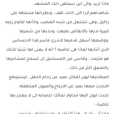
ماذا تريد ،والى اين سينتهى ذلك المشهد.
شاهدتهم لارا التى كانت تقف ، ونظراتها مسلطه على
راكيل ،وهى تشتعل من شده الغضب ،وكأنها تقاوم رغبه
كبيرة لديها بالأنقاض عليهت ،وجذبها من شعرها
،ووضعها أسفل قدميها لاتدرى ماسر هذا الاحساس
الذى أنتابها لماذا هى غاضبه ؟ انه لا يعنى لها شئيا كذلك
هو متزمت ، وقاسى من المستحيل ان تسمح لمشاعرها
بالتعمق اكثر من ذلك .
اصطحبها ليون لمكان بعيد عن زحام الحفل ، ليستيطع
التحدث معها بعيد عن الازعاج،والعيون المتطفله.
تحدث ليون اليها محاولا تمالك اعصابه كى لا ينفجر بها
غاضبا:-