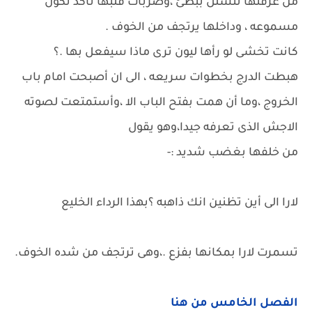
من غرفتها تتسلل ببطئ ،وضربات قلبها تاكد تكون
مسموعه ، وداخلها يرتجف من الخوف .
كانت تخشى لو رأها ليون ترى ماذا سيفعل بها .؟
هبطت الدرج بخطوات سريعه ، الى ان أصبحت امام باب
الخروج ،وما أن همت بفتح الباب الا ،وأستمتعت لصوته
الاجش الذى تعرفه جيدا،وهو يقول
من خلفها بغضب شديد :-
لارا الى أين تظنين انك ذاهبه ؟بهذا الرداء الخليع
تسمرت لارا بمكانها بفزع .،وهى ترتجف من شده الخوف.
الفصل الخامس من هنا