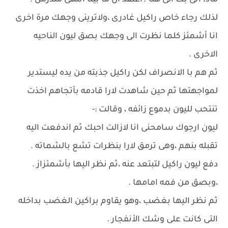
ماذا أتى بك الى هنا ؟اعتقد ان ما بينا انتهى منذزمن .
لذلك رجاء خاص راكيل غادرى ،ولاترينى وجهك مرة اخرى
انا أشمئز كلما نظرت الى وجهك بصق ليون الناحيه
الاخرى .
ثم هم با الانصراف لكن راكيل جذبته من يده ليستدير
لمواجهتها ثم حين شاهدت لارا قادمه بأتجاهم اخذت
تنتحب لليون بدموع زائفه ، وقالت :-
ليون ارجوك سامحنى انا لازالت احبك ثم اندفعت اليه
تقبله بنهم ،وهى ترمق لارا بنظرات تشع بالشماته .
دفع ليون راكيل لتبتعد عنه ،ثم نظر اليها بأشمئزاز .
،وبصق من فمه امامها .
ثم نظر اليها بغضب ،وهو يقاوم براكين الغضب بداخله
التى كانت على وشك الأنفجار .