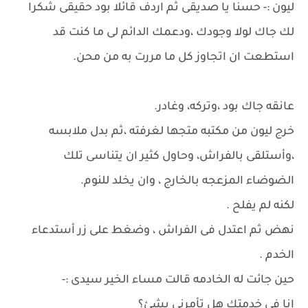
ليون :- حسنا يا صديقى ثم اردف قائلا بود حقيقى شكرا
لك جاك لولا وجودك ،ودعمك الدائم لى ما كنت قد
استطعت ان اتجاوز كل ما مررت به من محن.
عانقه جاك بود ،وتركه، وغادر.
خرج ليون من مكتبه متجها لغرفته ،ثم بدل ملابسه
،وأستلقى بالفراش، وحاول كثير ان يتناسى تلك
الضوضاء المزعجه بالخارج ، وان يخلد للنوم.
لكنه لم يفلح .
نهض ثم اعتدل فى الفراش ، وضغط على زر أستدعاء
الخدم .
حين جائت له الخادمه قالت مساء الخير سيدى :-
انا فى خدمتك هل تأمرنى بشئ؟