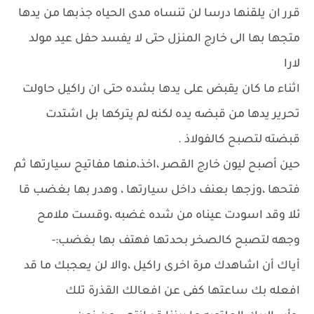
قرر ان يلقنها درسا لن تنساه مدى الحياه جذبها من يدها
متجها بها الى خارج المنزل حتى لا يفسد حفل عيد مولد
لارا
اثناء ما كان يقبض على يدها بشده حتى ان راكيل حاولت
تحرير يدها من قبضه يده لكنه لم يتركها بل اشتدت
قبضته لتصبح كالفولاذ .
حين أصبح ليون خارج القصر ،اخذ،منها مفاتيح سيارتها ثم
فتحها ،وزجها بعنف داخل سيارتها ، وهدر بها بغضب قا
ئلا وقد اسودت عيناه من شده غضبه ،وقست ملامح
وجهه لتصبح كالصخر بحدتها فهتف بها بغضب:-
أياك أن اشاهدك مرة اخرى راكيل ،والا لن يعجبك ما قد
افعله بك ساعتها كفى عن افعالك القذرة تلك