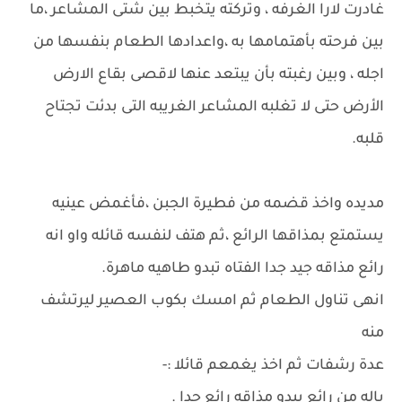
غادرت لارا الغرفه ، وتركته يتخبط بين شتى المشاعر ،ما
بين فرحته بأهتمامها به ،واعدادها الطعام بنفسها من
اجله ، وبين رغبته بأن يبتعد عنها لاقصى بقاع الارض
الأرض حتى لا تغلبه المشاعر الغريبه التى بدئت تجتاح
قلبه.
مديده واخذ قضمه من فطيرة الجبن ،فأغمض عينيه
يستمتع بمذاقها الرائع ،ثم هتف لنفسه قائله واو انه
رائع مذاقه جيد جدا الفتاه تبدو طاهيه ماهرة.
انهى تناول الطعام ثم امسك بكوب العصير ليرتشف
منه
عدة رشفات ثم اخذ يغمعم قائلا :-
ياله من رائع يبدو مذاقه رائع جدا .