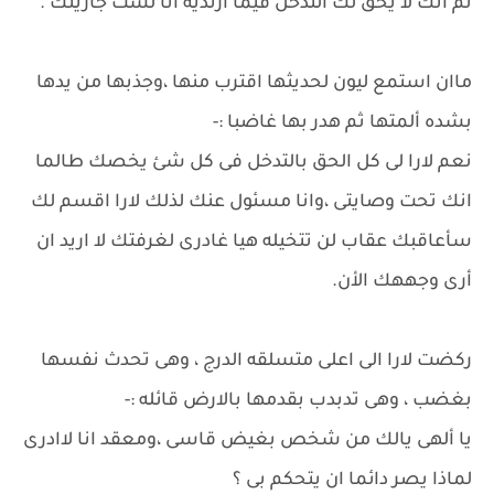
ثم انك لا يحق لك التدخل فيما أرتديه انا لست جاريتك .
ماان استمع ليون لحديثها اقترب منها ،وجذبها من يدها
بشده ألمتها ثم هدر بها غاضبا :-
نعم لارا لى كل الحق بالتدخل فى كل شئ يخصك طالما
انك تحت وصايتى ،وانا مسئول عنك لذلك لارا اقسم لك
سأعاقبك عقاب لن تتخيله هيا غادرى لغرفتك لا اريد ان
أرى وجههك الأن.
ركضت لارا الى اعلى متسلقه الدرج ، وهى تحدث نفسها
بغضب ، وهى تدبدب بقدمها بالارض قائله :-
يا ألهى يالك من شخص بغيض قاسى ،ومعقد انا لاادرى
لماذا يصر دائما ان يتحكم بى ؟