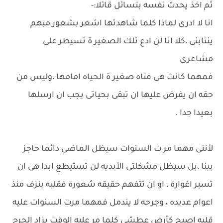
ثم اخذ يحدث نفسه بتسائل قائلا:-
انا لا ادرى لماذا كلما شاهدتها اشعر بشعور مبهم
ينتابنى ،كلا انا لن ادع تلك الصغير ة تسيطر على
مشاعرى
فمهما كانت هى فتاه صغير ة الحياه امامها ،وليس من
حقه ان يفرض عليها ان تبقى بحياتى يجب ان ارسلها
بعيدا جدا .
لأننى مهما مر ت السنوات سيظل الماضى دائما حاجز
بينا ،بل سيظل مشكلتى الأبديه لن تستيطع ابدا هى ان
تسبر اغوارة ، او ان تتفهم حقيقه شعورة فقلبه ينزف منذ
اعوام عديده ، وجرحه لا يندمل فمهما مرت السنوات عليه
قلبه اصبح كأرض عطشى كلما مر عليه الوقت يزاد الجرح