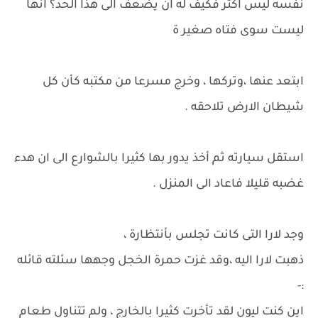
نفسه ليس اكثر فكيف له ان يضعف الى هذا الحد؟ انها
ليست سوى فتاه صغير ة
ابتعد عنها ،وتركها ، وخرج مسرعا من مكتبه كأن كل
شيطان الارض تلاحقه .
استقل سيارته ثم أخذ يدور بها كثيرا بالشوارع الى ان هدء
غضبه قليلا فاعاد الى المنزل .
وجد لارا التى كانت تجلس بأنتظارة ،
ذهبت لارا اليه ،وقد غزت حمرة الخجل وجهها سئلته قائله
:-
اين كنت ليون لقد تأخرت كثيرا بالخارج ، ولم تتناول طعام