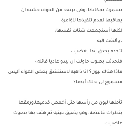
محتشم.
تسمرت بمكانها ،وهى ترتعد من الخوف خشيه ان
يعاقبها لعدم تنفيذها لأؤامرة
لكنها أستجمعت شتات نفسها،
، وألتفت اليه
لتجده يحدق بها بغضب ،
فتحدثت بصوت حاولت ان يبدو عاديا قائله:-
ماذا هناك ليون؟ انا ذاهبه لاستنشق بعض الهواء أليس
مسموح لى بذلك أيضا؟
تأملها ليون من رأسها حتى أخمص قدميها،ورمقها
بنظرات غامضه ،وهو يضيق عينيه ثم هتف بها بصوت
غاضب :-