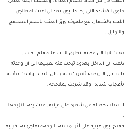
انتهت لارا من اعداد طعام الغذاء ، وصنعت ايضا بعض
حلوى القشده التى يحبها ليون بعد ان اعدت له طاجن
اللحم بالخضار ، مع ملفوف ورق العنب باللحم المعصج
والتوابل .
ذهبت لارا الى مكتبه لتطرق الباب عليه فلم يجيب .
دلفت الى الداخل بهدوء تبحث عنه بعينيها الى ان وجدته
نائم على الاريكه ،فأقتربت منه ببطئ شديد ،واخذت تتأمله
بأعجاب شديد ، وقد شردت بملامحه .
انسدلت خصله من شعره على عينيه ، مدت يدها لتزيحها
.
ففتح ليون عينيه على أثر لمستها للوجهه تفاجئ بها قريبه