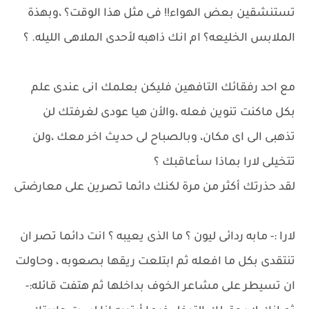
تستنشقين بعض الهواء!! فى مثل هذا الوقت؟ ،وبهذة
الملابس الخليعه؟ ام انك ذاهبه لأحدى الملاهى الليله. ؟
مع احد رفقائك التافهين فليكن بعلمك انى عندى علم
بكل ماكنت تنوين فعله ،والأن هيا عودى لغرفتك لن
تذهبى الى اى مكان، وبالصباح لى حديث اخر معك ،ولن
تتخيلى لارا بماذا سأعاقبك ؟
لقد حذرتك أكثر من مرة لكنك دائما تصرين على معارضتى
لارا :- مابه ردائى ليون ؟ ما الذى يعيبه ؟ انت دائما تصر ان
تنتقدى بكل ما افعله ثم ابتلعت ريقها بصعوبه ، وحاولت
ان تسيطر على مشاعر الخوف بداخلها ثم هتفت قائله:-