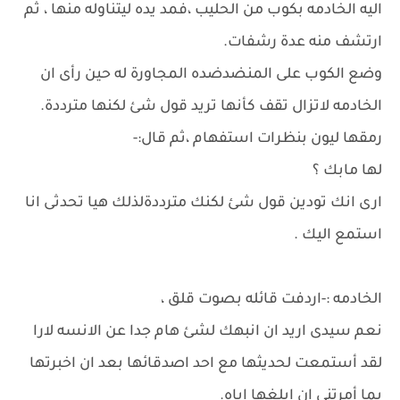
اليه الخادمه بكوب من الحليب ،فمد يده ليتناوله منها ، ثم
ارتشف منه عدة رشفات.
وضع الكوب على المنضدضده المجاورة له حين رأى ان
الخادمه لاتزال تقف كأنها تريد قول شئ لكنها مترددة.
رمقها ليون بنظرات استفهام ،ثم قال:-
لها مابك ؟
ارى انك تودين قول شئ لكنك مترددةلذلك هيا تحدثى انا
استمع اليك .
الخادمه :-اردفت قائله بصوت قلق ،
نعم سيدى اريد ان انبهك لشئ هام جدا عن الانسه لارا
لقد أستمعت لحديثها مع احد اصدقائها بعد ان اخبرتها
بما أمرتنى ان ابلغها اياه.