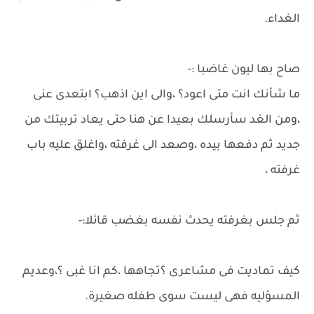
الغداء.
صاح بها ليون غاضبا :-
ما شأنك انت متى اعود؟ ،والى اين اذهب؟ ابتعدى عنى
،ومن الغد سأرسلك بعيدا عن هنا حتى يعاد تربيتك من
جديد ثم دفعها بيده ،وصعد الى غرفته ،واغلق عليه باب
غرفته ،
ثم جلس بغرفته يحدث نفسه بغضب قائلا:-
كيف تماديت فى مشاعرى ؟تجاهها ،كم انا غبى ؟،وعديم
المسؤليه فهى ليست سوى طفله صغيرة.