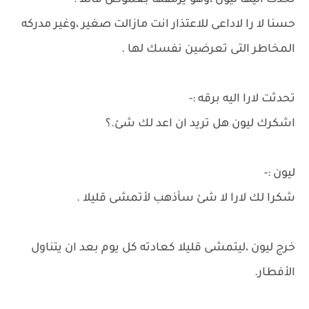
تحدث اليها ليون ،وهو يرمقها بغموض قائلا :-
حسنا لا را لاداعى للاعتذار انت مازالت صغير ،وغير مدركه
المخاطر التى تعرضين نفسك لها .
تحدثت لارا اليه برقه :-
اشكرك ليون هل تريد ان اعد لك شئ.؟
ليون :-
شكرا لك لارا لا شئ سأذهب لأتمشى قليلا .
خرج ليون ،ليتمشى قليلا كعادته كل يوم بعد ان يتناول
الأفطار.