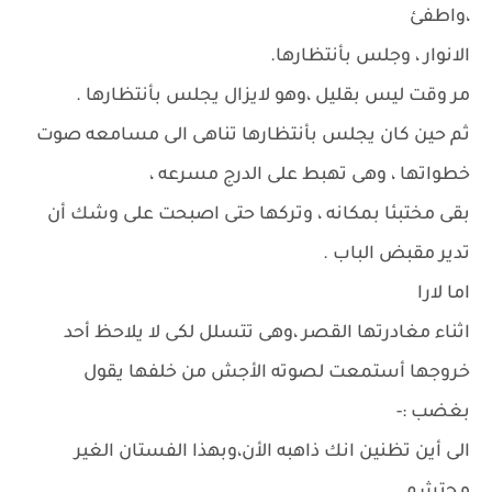
،واطفئ
الانوار ، وجلس بأنتظارها.
مر وقت ليس بقليل ،وهو لايزال يجلس بأنتظارها .
ثم حين كان يجلس بأنتظارها تناهى الى مسامعه صوت
خطواتها ، وهى تهبط على الدرج مسرعه ،
بقى مختبئا بمكانه ، وتركها حتى اصبحت على وشك أن
تدير مقبض الباب .
اما لارا
اثناء مغادرتها القصر ،وهى تتسلل لكى لا يلاحظ أحد
خروجها أستمعت لصوته الأجش من خلفها يقول
بغضب :-
الى أين تظنين انك ذاهبه الأن،وبهذا الفستان الغير