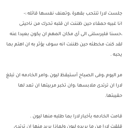
جلست لارا تنتحب بقهرة ،وتعنف نفسها قائله :-
انا غبيه حمقاء حين ظننت ان قلبه تحرك من ناحيتى
،حسنا فليرسلنى الى أى مكان المهم ان يكون بعيدا عنه
لقد كنت مخطئه حين ظننت انه سوف يؤثر به ان اهتم بما
يحبه .
مر اليوم ،وفى الصباح أستيقظ ليون ،وامر الخادمه ان تبلغ
لارا ان ترتدى ملابسها ،وان تخبر مربيتها ان تعد لها
حقيبتها.
قامت الخادمه بأخبار لارا بما طلبه منها ليون .
قلقت لارا من ما يريده ليون ولماذا يريد منها ان ترتدى