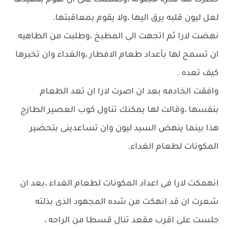
خطرت لها فكرة مجنونه ،وصممت على ان تقوم بتنفيذها
لعل ليون قلبه يرق اليها ،ولا يقوم بمعاقبتها.
نهضت لارا ثم اتجهت الى المطبخ ،وطلبت من الطاهيه
ان تسمح لها بأعداد طعام الافطار ،والغداء وان تخبرها
كيف تعده .
وافقت الخادمه بعد ان اصرت لارا ان تعد الطعام
بنفسها ،وقالت لها يمكنك تناول كوب العصير الطازج
هذا بينما ينهض السيد ليون وان تساعدينى بتحضير
المكونات لطعام الغداء.
انهمكت لارا فى اعداد المكونات لطعام الغداء ،بعد ان
شعرت ان قد انهكت من شده المجهود الذى بذلته
جلست على اقرب مقعد تنال قسطا من الراحه ،