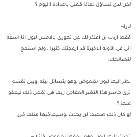
لكن لدى تساؤل لماذا قمتى باعداده االيوم ؟
لارا:-
فقط اردت ان اعتذر لك عن تهورى بالامس ليون انا اسفه
انى فى الأونه الاخيرة قد ازعجتك كثيرا ، ولم أستمع
لنصائحك.
نظر اليها ليون بغموض ،وهو يتسائل بينه ،وبين نفسه
ترى ماسر هذا التغير المفاجئ ربما هى تفعل ذلك ليعفو
عنها ؟
لو كان ذلك صحيحا لن يحدث ،وسيعاقبها مثلما قرر.