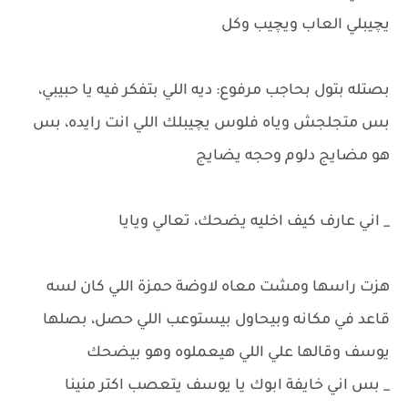
يچيبلي العاب ويچيب وكل
بصتله بتول بحاجب مرفوع: ديه اللي بتفكر فيه يا حبيبي،
بس متجلجش وياه فلوس يچيبلك اللي انت رايده، بس
هو مضايج دلوم وحجه يضايج
_ اني عارف كيف اخليه يضحك، تعالي ويايا
هزت راسها ومشت معاه لاوضة حمزة اللي كان لسه
قاعد في مكانه وبيحاول بيستوعب اللي حصل، بصلها
يوسف وقالها علي اللي هيعملوه وهو بيضحك
_ بس اني خايفة ابوك يا يوسف يتعصب اكتر منينا