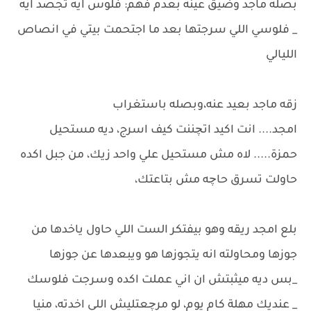
بصله ماجد وضيق عينه بعدم فهم: فلوس ايه تجصد ايه
_ فلوسي اللي سرجتها بعد ما اجتحمت بيتي في انصاص
الليالي
زقه ماجد بعيد عنه،وبصله باستغراب
امجد.... انت اكيد اتچننت كيف اسرج، ديه مستحيل
حمزة..... لاه مش مستحيل علي واحد زيك، من جبل اكده
حاولت تسرق حاچه مش بتاعتك،
بلع امجد ريقه وهو بيفتكر الست اللي حاول ياخدها من
جوزها ومحاولته انه يتجوزها هو ويبعدها عن جوزها
_بس ديه ميثبتش ان اني عملت اكده وسرجت فلوسك
_ عنديك مهلة كام يوم، لو مرچعتليش اللي اخدته، منيا