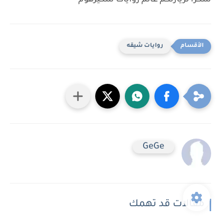
شكرا لزيارتكم عالم روايات سكيرهوم
روايات شيقه
GeGe
مقالات قد تهمك