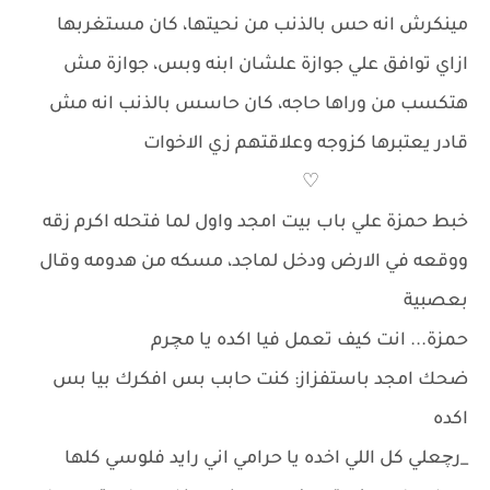
مينكرش انه حس بالذنب من نحيتها، كان مستغربها
ازاي توافق علي جوازة علشان ابنه وبس، جوازة مش
هتكسب من وراها حاجه، كان حاسس بالذنب انه مش
قادر يعتبرها كزوجه وعلاقتهم زي الاخوات
♡
خبط حمزة علي باب بيت امجد واول لما فتحله اكرم زقه
ووقعه في الارض ودخل لماجد، مسكه من هدومه وقال
بعصبية
حمزة... انت كيف تعمل فيا اكده يا مچرم
ضحك امجد باستفزاز: كنت حابب بس افكرك بيا بس
اكده
_رچعلي كل اللي اخده يا حرامي اني رايد فلوسي كلها