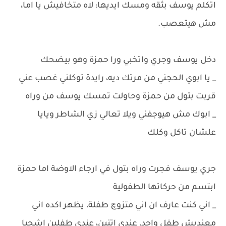
اتكلم يوسف بثقه ومسك ايديها: لاه متخافيش يا اما،
مش هيتعصب.
دخل يوسف وجري واتخبي ورا حمزة وهو بيضحك
_ يا ابوي الحجني من مرتك ديه، رايدة توكلني غصب عني
قربت بتول من حمزة وحاولت تمسك يوسف من وراه
_ ابوك مش هيوجفني ويلا تعالي زي الشاطر ويايا
علشان تاكل وكلك
جري يوسف فجرت وراه بتول في ارجاء الاوضة اما حمزة
ابتسم من حركاتها الطفولية
_ اني كنت عارف ان اني متزوچ طفلة، يظهر اكده اني
معنديش طفل واحد، عندي اتنين، عندي طفلين اشجيا