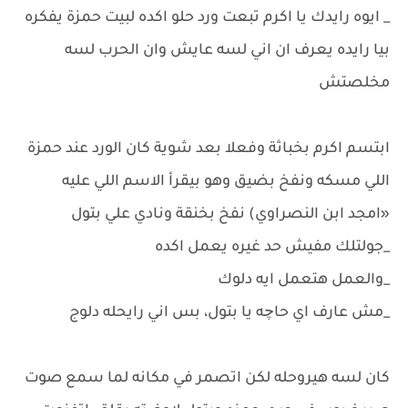
_ ايوه رايدك يا اكرم تبعت ورد حلو اكده لبيت حمزة يفكره
بيا رايده يعرف ان اني لسه عايش وان الحرب لسه
مخلصتش
ابتسم اكرم بخباثة وفعلا بعد شوية كان الورد عند حمزة
اللي مسكه ونفخ بضيق وهو بيقرأ الاسم اللي عليه
«امجد ابن النصراوي) نفخ بخنقة ونادي علي بتول
_جولتلك مفيش حد غيره يعمل اكده
_والعمل هتعمل ايه دلوك
_مش عارف اي حاچه يا بتول، بس اني رايحله دلوج
كان لسه هيروحله لكن اتصمر في مكانه لما سمع صوت