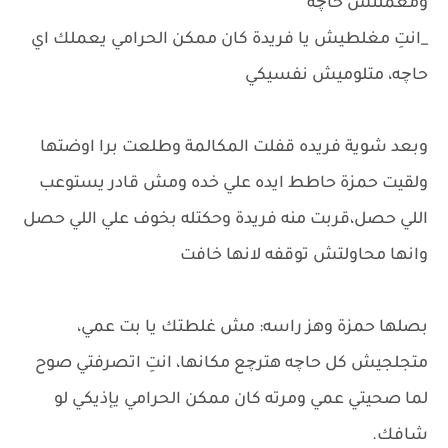
ومعملتش حاچه
_انتِ مغلطيش يا فريدة كان ممكن الحرامي يعملك اي
حاچه، متلوميش نفسيكي
وبعد شوية فريده قفلت المكالمة وطلعت برا اوضتها
ولقيت حمزة حاطط ايده علي خده ومش قادر يستوعب
اللي حصل،قربت منه فريدة وحكتله بخوف علي اللي حصل
وانها محاولتش توقفه لانها خافت
بصلها حمزة وهز راسه: مش غلطتك يا بت عمي،
متجلجيش كل حاچه هترچع مكانها، انتِ اتصرفتي صوح
لما صحيتي عمي ومرته كان ممكن الحرامي يإذيكي لو
شافك.