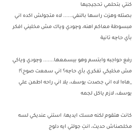
كنتي بتحلمي تحجيجيها
بصتله وهزت راسها بالنفي...... لاه متجولش اكده اني
مبسوطة معاكم اهنه، وچودي وياك مش مخليني افكر
بأي حاچه تانية
رفع حواجبه وابتسم وهو بيسمعها....... وچودي وياكي
مش مخليكي تفكري بأي حاچه؟ اني سمعت صوح؟!
_هاه! لاه اني جصدت يوسف، يلا اني راحه اطمن علي
يوسف، لازم ياكل لجمه
كانت هتقوم لكنه مسك ايديها: استني عنديكي لسه
مخلصناش حديث، انتِ جولتي ايه دلوج