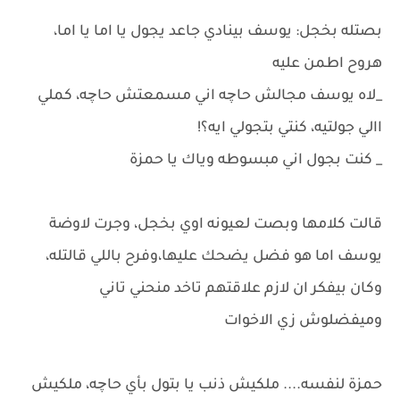
بصتله بخجل: يوسف بينادي جاعد يجول يا اما يا اما،
هروح اطمن عليه
_لاه يوسف مجالش حاچه اني مسمعتش حاچه، كملي
االي جولتيه، كنتي بتجولي ايه؟!
_ كنت بجول اني مبسوطه وياك يا حمزة
قالت كلامها وبصت لعيونه اوي بخجل، وجرت لاوضة
يوسف اما هو فضل يضحك عليها،وفرح باللي قالتله،
وكان بيفكر ان لازم علاقتهم تاخد منحني تاني
وميفضلوش زي الاخوات
حمزة لنفسه.... ملكيش ذنب يا بتول بأي حاچه، ملكيش