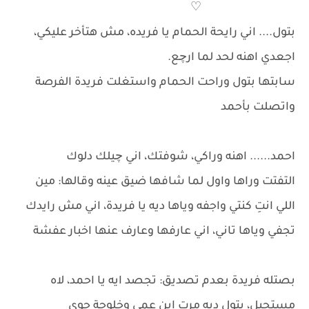
♡
بتول.... اني رايحة الحمام يا فريده، مش هتأخر عليكي،
اجعدي اهنه لحد لما ارچع.
سابتها بتول وراحت الحمام واستغلت فريدة الفرصة
واتصلت بأحمد
احمد...... اهنه وراكي، شوفتك، اني چيلك دلوك
التفتت وراها واول لما شافها ضيق عينه وقالها: مين
اللي انتِ كنتي واجفه وياها ديه يا فريدة، اني مش رايدك
تجفي وياها تاني، اني عارفها وعارف عنها اخبار عفشة
بصتله فريدة بعدم تصديق: تجصد ايه يا احمد، لاه
مستحيل، بتول ديه مرت ابن عمي وخلوجة جوي