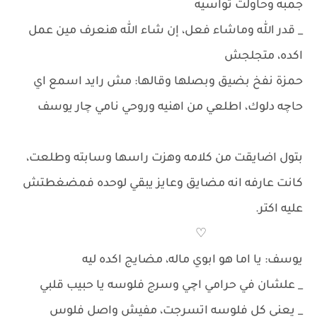
جمبه وحاولت تواسيه
_ قدر الله وماشاء فعل، إن شاء الله هنعرف مين عمل
اكده، متجلجش
حمزة نفخ بضيق وبصلها وقالها: مش رايد اسمع اي
حاچه دلوك، اطلعي من اهنيه وروحي نامي چار يوسف
بتول اضايقت من كلامه وهزت راسها وسابته وطلعت،
كانت عارفه انه مضايق وعايز يبقي لوحده فمضغطتش
عليه اكتر.
♡
يوسف: يا اما هو ابوي ماله، مضايج اكده ليه
_ علشان في حرامي اچي وسرج فلوسه يا حبيب قلبي
_ يعني كل فلوسه اتسرجت، مفيش واصل فلوس