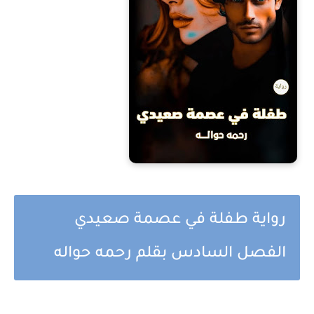
رواية طفلة في عصمة صعيدي
الفصل السادس بقلم رحمه حواله