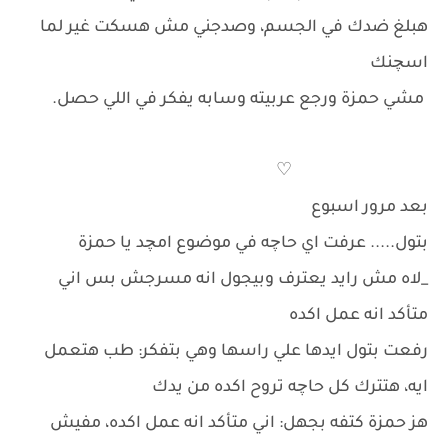
هبلغ ضدك في الجسم، وصدجني مش هسكت غير لما
اسچنك
مشي حمزة ورجع عربيته وسابه يفكر في اللي حصل.
♡
بعد مرور اسبوع
بتول..... عرفت اي حاچه في موضوع امچد يا حمزة
_لاه مش رايد يعترف وبيجول انه مسرجش بس اني
متأكد انه عمل اكده
رفعت بتول ايدها علي راسها وهي بتفكر: طب هتعمل
ايه، هتترك كل حاچه تروح اكده من يدك
هز حمزة كتفه بجهل: اني متأكد انه عمل اكده، مفيش