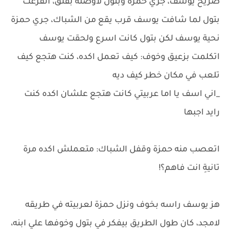
صريخ يوسف، جري حمزه وبتول لاوضته بقلق، اتفزعت
بتول لما شافت يوسف قرب يقع من الشباك، جري حمزة
نحية يوسف لكن بتول كانت اسرع ولحقت يوسف
اتكلمت بزعيق وخوف: كيف تعمل اكده، كنت هتجع كيف
تلعب في مكان خطر كيف ديه
_اني اسف يا اما عربيتي كانت هتجع علشان اكده كنت
رايد اجبها
اتعصب منه حمزة وقفل الشباك: متعملش اكده مرة
تانيةِ انت فاهم؟!
هز يوسف راسه بخوف ونزل حمزة لعربيته في طريقه
لامجد، كان طول الطريق بيفكر في بتول وخوفها علي ابنه،