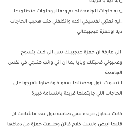
_ايه ديه يا فريدة
_ديه حاچات للچامعة اجلام ودفاتر وحاچات هتحتاچيها،
_ليه تعتبي نفسيكي اكده واتكلفتي كنت هچيب الحاچات
ديه اوحمزة هيچيبهالي
اني عارفة ان حمزة هيچيبلك بس اني كنت بتسوج
وعچبوني فچبتلك ويايا بما ان اني وانتِ هنبجي في نفس
الچامعة
ابتسمت بتول وحضنتها بعفوية وفضلوا يتفرجوا علي
الحاجات اللي جابتملها فريدة بابتسامة كبيرة
كانت بتحاول فريدة تبقي صاحبة بتول بعد ماشافت ان
قلبها ابيض ونست كلام فاتن وطلعت حمزة من دماغها