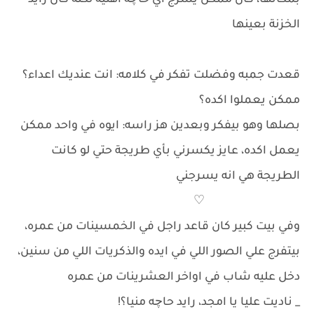
بمكانها، كان ممكن يسرج اي حاچه اهنيه لكنه كان رايد
الخزنة بعينها
قعدت جمبه وفضلت تفكر في كلامه: انت عنديك اعداء؟
ممكن يعملوا اكده؟
بصلها وهو بيفكر وبعدين هز راسه: ايوه في واحد ممكن
يعمل اكده، عايز يكسرني بأي طريجة حتي لو كانت
الطريجة هي انه يسرجني
♡
وفي بيت كبير كان قاعد راجل في الخمسينات من عمره،
بيتفرج علي الصور اللي في ايده والذكريات اللي من سنين،
دخل عليه شاب في اواخر العشرينات من عمره
_ ناديت عليا يا امجد، رايد حاچه منيا؟!