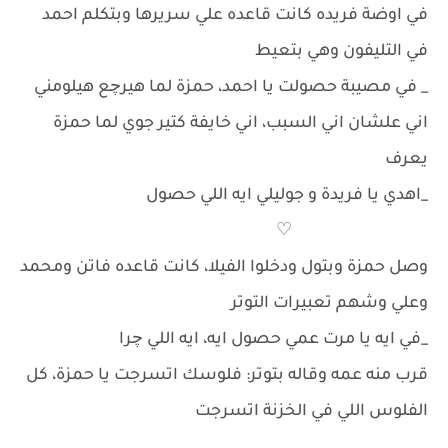
في اوضة فريده كانت قاعده علي سريرها وبتكلم احمد
في التليفون وهي بتعيط
_ في مصيبة حصولت يا احمد، حمزة لما هيرچع هيلومني
اني علشان اني السبب، اني خايفة كتير جوي لما حمزة
يعرف
_اهدي يا فريدة و جوليلي ايه اللي حصول
♡
وصل حمزة وبتول ودخلوا الفيلا، كانت قاعده فاتن ومحمد
وعلي وشهم تعبيرات التوتر
_في ايه يا مرت عمي حصول ايه، ايه اللي چرا
قرب منه عمه وقاله بتوتر: فلوسك اتسرجت يا حمزة، كل
الفلوس اللي في الخزنة اتسرجت