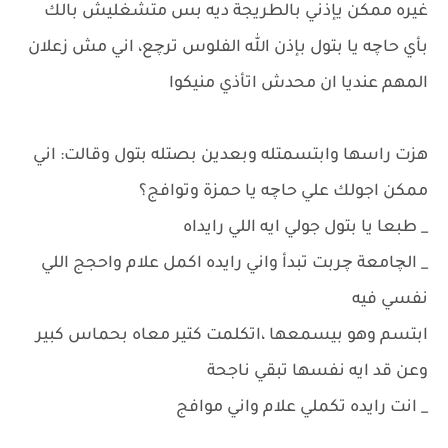
غيره ممكن يإذني بالطريجة ديه بس متشغليش بالك
بأي حاچه يا بتول بإذن الله الفلوس ترچع، اني مش زعلان
المهم عنديا ان محدش اتأذي منيكوا
هزت راسها وابتسمتله وبعدين بصتله بتول وقالت: اني
ممكن اجولك علي حاچه يا حمزة وتوافج؟
_ طبعا يا بتول جولي ايه اللي رايداه
_ الچامعة چربت تبدأ واني رايده اكمل علام واحجج اللي
نفسي فيه
ابتسم وهو بيسمعها ،اتكلمت كتير معاه بحماس كبير
وعن قد ايه نفسها تبقي ناجحة
_ انت رايده تكملي علام واني موافج