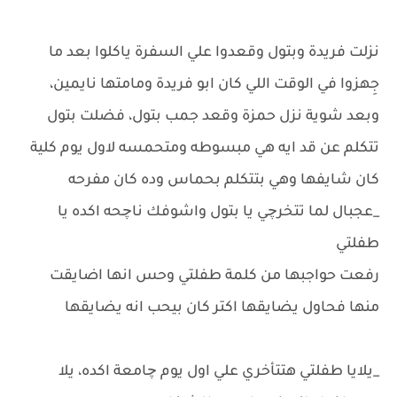
نزلت فريدة وبتول وقعدوا علي السفرة ياكلوا بعد ما
جِهزوا في الوقت اللي كان ابو فريدة ومامتها نايمين،
وبعد شوية نزل حمزة وقعد جمب بتول، فضلت بتول
تتكلم عن قد ايه هي مبسوطه ومتحمسه لاول يوم كلية
كان شايفها وهي بتتكلم بحماس وده كان مفرحه
_عجبال لما تتخرچي يا بتول واشوفك ناچحه اكده يا
طفلتي
رفعت حواجبها من كلمة طفلتي وحس انها اضايقت
منها فحاول يضايقها اكتر كان بيحب انه يضايقها
_يلايا طفلتي هتتأخري علي اول يوم چامعة اكده، يلا