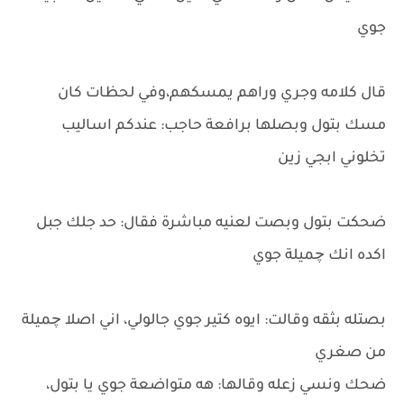
جوي
قال كلامه وجري وراهم يمسكهم،وفي لحظات كان
مسك بتول وبصلها برافعة حاجب: عندكم اساليب
تخلوني ابجي زين
ضحكت بتول وبصت لعنيه مباشرة فقال: حد جلك جبل
اكده انك چميلة جوي
بصتله بثقه وقالت: ايوه كتير جوي جالولي، اني اصلا چميلة
من صغري
ضحك ونسي زعله وقالها: هه متواضعة جوي يا بتول،