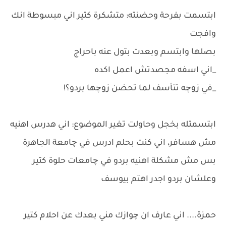
ابتسمت بفرحة وحضنته: متشكرة كتير اني مبسوطة انك
وافجت
بصلها وابتسم وبعدت بتول عنه باحراج
_اني اسفه مجصدتش اعمل اكده
_في زوچه تتأسف لما تحضن زوچها بردو؟!
ابتسمتله بخجل وحاولت تغير الموضوع: اني هدرس اهنيه
مش هسافر، اني كنت بحلم ادرس في چامعة الجاهرة
بس مش مشكلة اهنيه بردو في چامعات حلوة كتير
وعلشان بردو اجدر اهتم بيوسف
حمزة.... اني عارف ان چوازك مني بعدك عن احلام كتير