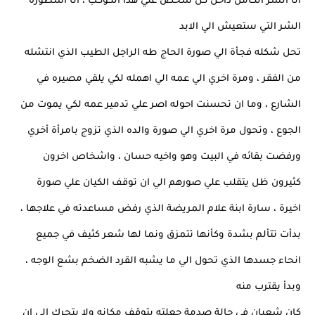
انا الشر الكامن داخل كل شخص علي هذا الكوكب ، انا أسطورة
الشر التي ستعيش الي الابد
تحل شكله فجأة الي صورة الحاج طه الراجل الطيب الذي انتشله
من الفقر ، ومرة اخري الي عمه الي اهمله لكي يلقي مصيره في
الشارع ، وما ان تحسنت احوله اصر علي تدمير عمه لكي يموت من
الجوع ، وتحول مرة اخري الي صورة والده الذي تزوج بامرأة أخري
ورفضت بقائه في البيت وهو واخيه حسان ، واشخاص اخرون
كثيرون ظل يتقلب علي صورهم الي ان توقف الكيان علي صورة
اخيرة ، سارة ابنة علام المريضة الذي رفض مساعدته في علاجها ،
بدأت تتألم بشدة وكأنها تتمزق ونما لها شعر كثيف في جميع
انحاء جسدها الذي تحول الي ما يشبه القرد الضخم بشع الوجه ،
وبدأ يقترب منه
كان شعبان في حالة صدمة جعلته يتوقف مكانه ولا يتحرك الي ان