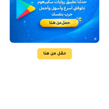
حمّل من هنا