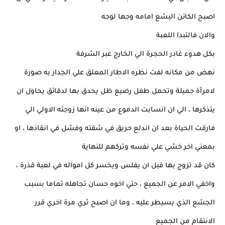
اصبح الكائن البشع امامه وجها لوجه
والان فالتبدا اللعبة
بكل هدوء غادر الحجرة الي الخارج عبر الشرفة
نهض من مكانه لفت نظره الاطار المعلق علي الجدار به صورة
لامرأة جميلة وتحمل طفل رضيع ظل يحدق بها لدقائق يحاول ان
يتذكرها ، الي ان انسابت الدموع من عينه انها زوجته الاولي الي
فارقت الحياة بعد ان اندلع حريق في شقته وفشل في انقاذها ، او
بمعني اخر خشي علي نفسه وتركهم للنهاية
كان قد تزوج بها قبل ان يفلس ويخسر كل امواله في لعبة قذرة ،
واخفي الامر عن الجميع ، حتي اخوه حسان تجاهله تماما بسبب
الجشع الذي يسيطر عليه ، وما ان اصبح ثري مرة اخري قرر
الانتقام من الجميع