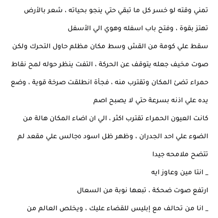
تمني وقته لو خسر كل ما تبقي حتي ينجو بحياته ، شعر بالأرض
تهتز بقوة ، وفتح باب اسفله وهوي الي الأسفل
سقط علي كومة من القش وسط مكان مظلم حاول التحرك ولكن
صوت مخيف جعله يتوقف عن الحركة ، التفت ينظر حوله لمح نقاط
حمراء تضئ المكان وتقترب منه ، فجأة انطلقت صرخة قوية ، وضع
يده علي اذنه بسرعة حتي لا يصبح اصم
كانت العيون الحمراء تقترب اكثر ، الي ان اضاء المكان هالة من
الضوء علي احد الجدران ، وظهر ظل اسود ٥جالس علي مقعد لم
تتضح ملامحه جيدا
_ انتا مين وعاوز ايه
ارتفع صوت ضحكة ، تبعها نوبة من السعال
_ انا من تحالف مع إبليس للقضاء عليك ، ويخلص العالم من