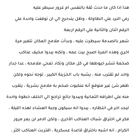
هذا اذا كان ما حدث ثقة بالنفس ام غرور سيطر عليه
رمي النرد علي الطاولة ، وظل يتدحرج الي ان توقفت واحدة علي
الرقم اثنان والثانية علي الرقم اربعة
شعر بالصدمة سيطرت عليه ، وبدأت ملامح المكان تتغير مرة
اخري وهذه المرة اصبح بيت عمه ، ولكنه يبدوا مخيف عناكب
ضخمة تنشر خيوطها في كل مكان وتكاد تمحي ملامحه ، عدا جدار
واحد لم تقترب منه ، يشبه باب الخزينة الكبير ، توجه نحوه ولكن
ظهر شئ غير متوقع أنه عنكبوت ضخم به ملامح بشرية ، يتقرب
منه علي اطرافه الثمانية ويبدوا جائع تراجع الي الخلف خطوة واحدة
ليجد اخر في انتظاره ، يبدوا انه سيكون وجبة العشاء لهذه الليلة ،
فكر في اختراق شباك العناكب الأخرى ، ولكن الامر لن يمر مرور
الكرام ، انه اشبه باختراق قاعدة عسكرية ، اقتربت العناكب اكثر ،