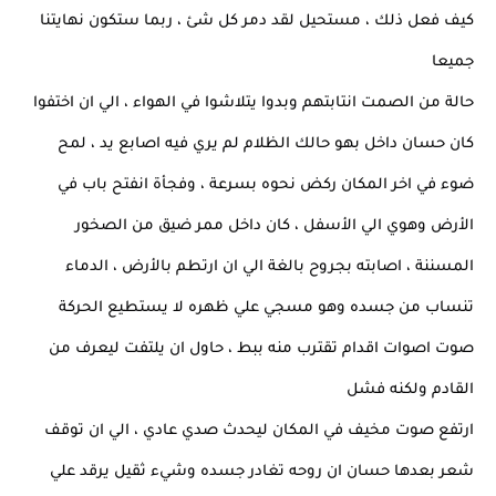
كيف فعل ذلك ، مستحيل لقد دمر كل شئ ، ربما ستكون نهايتنا
جميعا
حالة من الصمت انتابتهم وبدوا يتلاشوا في الهواء ، الي ان اختفوا
كان حسان داخل بهو حالك الظلام لم يري فيه اصابع يد ، لمح
ضوء في اخر المكان ركض نحوه بسرعة ، وفجأة انفتح باب في
الأرض وهوي الي الأسفل ، كان داخل ممر ضيق من الصخور
المسننة ، اصابته بجروح بالغة الي ان ارتطم بالأرض ، الدماء
تنساب من جسده وهو مسجي علي ظهره لا يستطيع الحركة
صوت اصوات اقدام تقترب منه ببط ، حاول ان يلتفت ليعرف من
القادم ولكنه فشل
ارتفع صوت مخيف في المكان ليحدث صدي عادي ، الي ان توقف
شعر بعدها حسان ان روحه تغادر جسده وشيء ثقيل يرقد علي