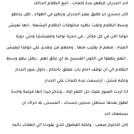
احد الجدران لتظهر عدة كلمات ، اتبع الظلام الحالك
كان جسدي حر طليق يعبر الجدران ويطير في الهواء ، ظل يخطو
وسط الظلام ولفت نظره مخلوقات الظلام البشعة ، انها تعيش
حولنا الان في كل مكان ، في حجرة نومنا ومعيشتنا وحتي دورة
المياه ، منهم لا يقترب منها ، ومنهم من يتغذى علي خوفنا ليعيش
، انهم يطفوا في الكون الفسيح بلا اي عائق لهم ، يظل يطو وسط
الظلام الي ان توقف امام باب مغلق بأحكام ، حاول عبور الجدار
ولكنه فشل ، ارتسمت عدة كلمات علي الجدار
اذا اردت العبور عليك حل اللغز اولا ، وتذكر جيدا انها فرصة واحدة
للفوز بعدها ستظل سجين جسدك ، المسجى بلا حراك ان
يسمعك احد
كان الاختيار صعب ، ولكنه الفضول الذي يقودنا الي الهلاك دائما