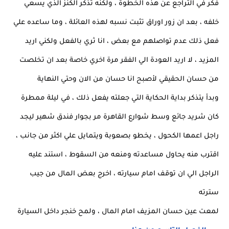
فكر في التراجع عن هذه الخطوة ، ولكنه تذكر الكنز الذي يسعي
خلفه ، بعد ان زور اوراق تثبت نسبه لهذه العائلة ، وما ساعده علي
فعل ذلك عدم تواصلهم مع بعض ، انا ثري بالفعل ولكني اريد
المزيد ، لا اريد العودة الي الفقر مرة اخري خاصة بعد ان تخلصت
من حسان الحقيقي لأصبح انا حسان من الان وحتي النهاية
وبدأ يتذكر بداية الحكاية التي جعلته يفعل ذلك ، في ليلة ممطرة
كان شريد جائع وسط شوارع القاهرة مر بجوار فندق شهير ليجد
راجل اعمها الكحول ، يخطو بصعوبة ويتمايل علي اكثر من جانب ،
اقترب منه يحاول مساعدته ومنعه من السقوط ، استند عليه
الراجل الي ان توقف امام سيارته ، اخرج بعض المال من جيب
سترته
لمعت عين حسان المزيف امام المال ، ولمح خنجر داخل السيارة