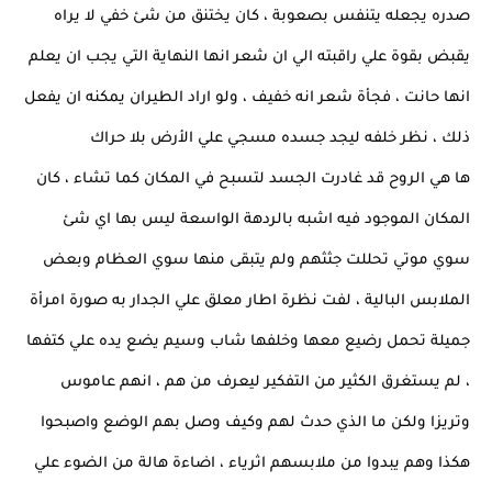
صدره يجعله يتنفس بصعوبة ، كان يختنق من شئ خفي لا يراه
يقبض بقوة علي راقبته الي ان شعر انها النهاية التي يجب ان يعلم
انها حانت ، فجأة شعر انه خفيف ، ولو اراد الطيران يمكنه ان يفعل
ذلك ، نظر خلفه ليجد جسده مسجي علي الأرض بلا حراك
ها هي الروح قد غادرت الجسد لتسبح في المكان كما تشاء ، كان
المكان الموجود فيه اشبه بالردهة الواسعة ليس بها اي شئ
سوي موتي تحللت جثثهم ولم يتبقى منها سوي العظام وبعض
الملابس البالية ، لفت نظرة اطار معلق علي الجدار به صورة امرأة
جميلة تحمل رضيع معها وخلفها شاب وسيم يضع يده علي كتفها
، لم يستغرق الكثير من التفكير ليعرف من هم ، انهم عاموس
وتريزا ولكن ما الذي حدث لهم وكيف وصل بهم الوضع واصبحوا
هكذا وهم يبدوا من ملابسهم اثرياء ، اضاءة هالة من الضوء علي