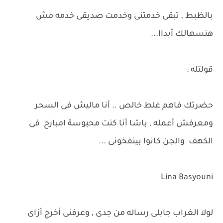
بالظبط , تبقى خدمتنى وخدمت صديقى خدمه مش
هنسهالك أبداا...
قولتله :
حضرتك فاهم غلط خالص .. أنا ماليش فى السحر
ومعرفش أعمله , باشا أنا كنت محبوسة امبارح فى
الكهف والجن كانوا بينفخونى ...
Lina Basyouni
لولا الغراب جابلى رساله من جدى , وعرفنى أخرج أزاى