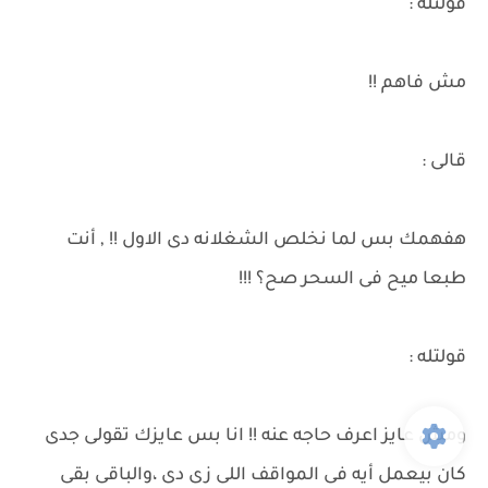
قولتله :
مش فاهم !!
قالى :
هفهمك بس لما نخلص الشغلانه دى الاول !! , أنت
طبعا ميح فى السحر صح؟ !!!
قولتله :
ومش عايز اعرف حاجه عنه !! انا بس عايزك تقولى جدى
كان بيعمل أيه فى المواقف اللى زى دى ،والباقى بقى