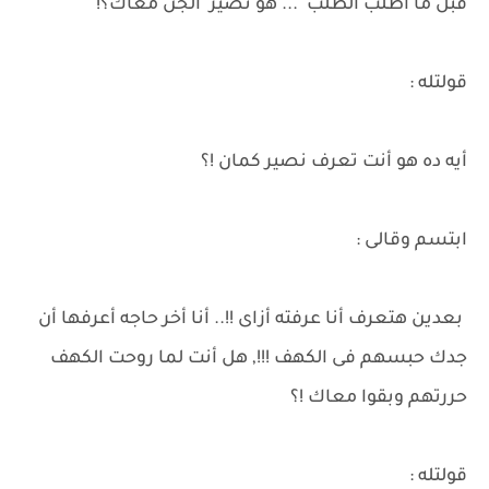
قبل ما أطلب الطلب ... هو نصير الجن معاك؟!
قولتله :
أيه ده هو أنت تعرف نصير كمان !؟
ابتسم وقالى :
بعدين هتعرف أنا عرفته أزاى !!.. أنا أخر حاجه أعرفها أن
جدك حبسهم فى الكهف !!!, هل أنت لما روحت الكهف
حررتهم وبقوا معاك !؟
قولتله :