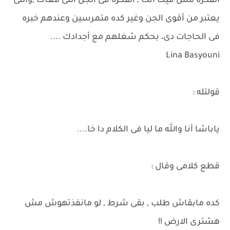
الفكره مش فيك أنت , الفكره فى الجن اللى معاك ,واللى
يعتبر من أقوى الجن وغير كده متمرسين وعندهم خبره
فى الحاجات دى، بحكم شغلهم مع أجدادك ....
Lina Basyouni
قولتله :
ياباشا أنا والله ما ليا فى الكلام دا خا....
قطع كلامى وقال :
كده مابقاش طلب , بقى شرط , لو مانفذتهوش مش
هشترى الارض !!