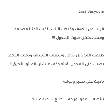
Lina Basyouni
قربت من الكهف وفتحت الباب , لقيت الدنيا مضلمه
ومسمعتش صوت المحول !!!
طلعت الموبايل بتاعى وشغلت الكشاف ودخلت الكهف ,
بصيت على المحول لقيته وقف علشان الماتور أتحرق !!
ناديت على نصير وقولته :
يانصه ... عمو نور جه .. أطلع يانصه عايزك .