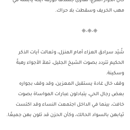
كان الدوار أسرع، تهاوى جسدها كورقة آيكة يابسة في
مهب الخريف وسقطت بلا حراك.
❈-❈-❈
شُيّد سرادق العزاء أمام المنزل، وتعالت آيات الذكر
الحكيم تتردد بصوت الشيخ الجليل، تملأ الأجواء رهبةً
وسكينة.
وقف خال غادة يستقبل المعزين، وقد وقف بجواره
بعض رجال الحي، يتبادلون عبارات المواساة بصوت
خافت، بينما في الداخل اجتمعت النساء وقد اكتست
ثيابهن بالسواد الحالك، وكأن الحزن قد تلون بهن جميعًا.