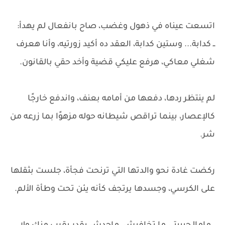
اتسعت عيناه في ذهول وغضب، صاح بانفعال لم يهدأ:
ــ كدابة... وستين كدابة، العقد ده أكيد زورتيه، وأنا هعرف
شغلي معاكي، هرفع عليكي قضية وأخد حقي بالقانون.
لم ينتظر ردها، دفعها من أمامه بعنف، واندفع خارجًا
كالإعصار، بينما تراقص شيطانه حوله مزهوًا بما زرعه من
شر.
ركضت غادة نحو والدتها التي ترنحت فجأة، جلست بثقلها
على الكرسي، وجسدها يرتجف كأنه يئن تحت وطأة الألم.