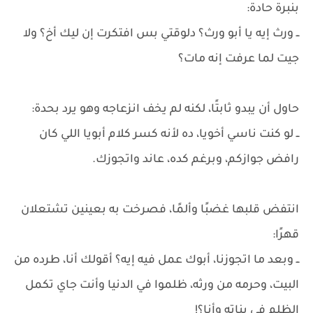
بنبرة حادة:
ــ ورث إيه يا أبو ورث؟ دلوقتي بس افتكرت إن ليك أخ؟ ولا
جيت لما عرفت إنه مات؟
حاول أن يبدو ثابتًا، لكنه لم يخف انزعاجه وهو يرد بحدة:
ــ لو كنت ناسي أخويا، ده لأنه كسر كلام أبويا اللي كان
رافض جوازكم، وبرغم كده، عاند واتجوزك.
انتفض قلبها غضبًا وألمًا، فصرخت به بعينين تشتعلان
قهرًا:
ــ وبعد ما اتجوزنا، أبوك عمل فيه إيه؟ أقولك أنا، طرده من
البيت، وحرمه من ورثه، ظلموا في الدنيا وأنت جاي تكمل
الظلم في بناته وأنا؟!