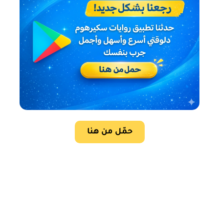
حمّل من هنا