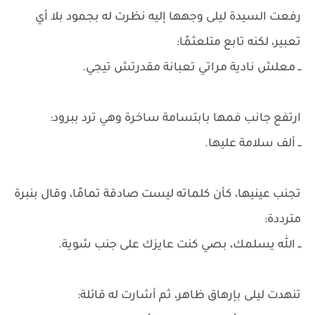
رفعت السيدة ليلى وجهها إليه نظرت له بجمود بلا أي
تعبير، لكنه تابع متلعثمًا:
ــ معلش نادية مراتي تعبانة مقدرتش تيجي.
ارتفع جانب فمها بابتسامة ساخرة وهي ترد ببرود:
ــ ألف سلامة عليها.
تجنب عينيها، كأن كلماته ليست صادقة تمامًا، وقال بنبرة
مترددة:
ــ الله يسلمك، بصي كنت عايزك على جنب شوية.
تنهدت ليلى بإرهاق ظاهر، ثم أشارت له قائلة: