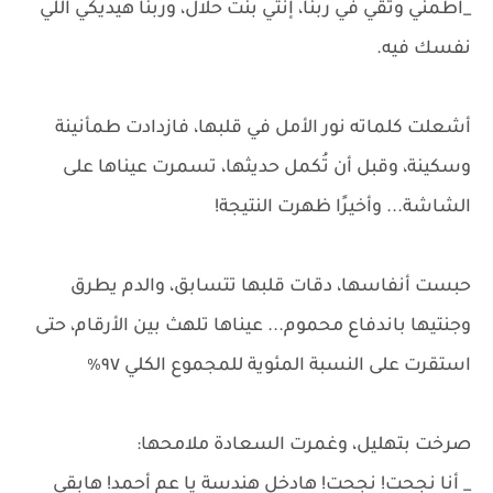
_اطمني وثقي في ربنا، إنتي بنت حلال، وربنا هيديكي اللي
نفسك فيه.
أشعلت كلماته نور الأمل في قلبها، فازدادت طمأنينة
وسكينة، وقبل أن تُكمل حديثها، تسمرت عيناها على
الشاشة... وأخيرًا ظهرت النتيجة!
حبست أنفاسها، دقات قلبها تتسابق، والدم يطرق
وجنتيها باندفاع محموم... عيناها تلهث بين الأرقام، حتى
استقرت على النسبة المئوية للمجموع الكلي ٩٧٪
صرخت بتهليل، وغمرت السعادة ملامحها:
_ أنا نجحت! نجحت! هادخل هندسة يا عم أحمد! هابقي