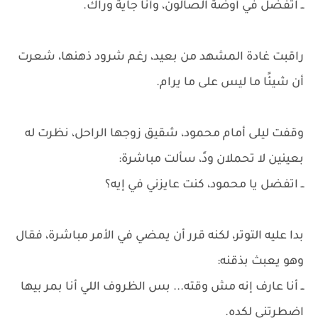
ــ اتفضل في أوضة الصالون، وأنا جاية وراك.
راقبت غادة المشهد من بعيد، رغم شرود ذهنها، شعرت
أن شيئًا ما ليس على ما يرام.
وقفت ليلى أمام محمود، شقيق زوجها الراحل، نظرت له
بعينين لا تحملان ودً، سألت مباشرة:
ــ اتفضل يا محمود، كنت عايزني في إيه؟
بدا عليه التوتر، لكنه قرر أن يمضي في الأمر مباشرة، فقال
وهو يعبث بذقنه:
ــ أنا عارف إنه مش وقته... بس الظروف اللي أنا بمر بيها
اضطرتني لكده.