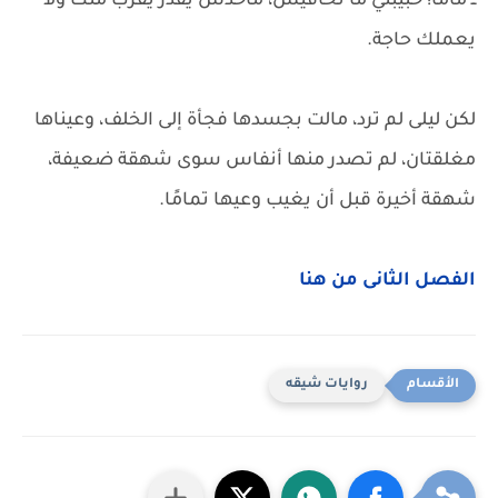
ــ ماما! حبيبتي ما تخافيش، ماحدش يقدر يقرب منك ولا
يعملك حاجة.
لكن ليلى لم ترد، مالت بجسدها فجأة إلى الخلف، وعيناها
مغلقتان، لم تصدر منها أنفاس سوى شهقة ضعيفة،
شهقة أخيرة قبل أن يغيب وعيها تمامًا.
الفصل الثانى من هنا
روايات شيقه