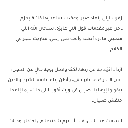
زفرت ليلى بنفاد صبر، وعقدت ساعديها قائلة بحزم:
ــ من غير مقدمات قول اللي عايزه، سبحان الله اللي
مخليني قادرة أتكلم وأقف على رجلي، فياريت تنجز في
الكلام.
ازداد انزعاجه من ردها، لكنه واصل بوجه خالٍ من الخجل:
ــ من الآخر كده، عايز حقي، وأظن إنك عارفة الشرع والدين
بيقولوا إيه، ليا نصيبي في ورث أخويا اللي مات، بما إنه ما
خلفش صبيان.
اتسعت عينا ليلى، قبل أن تزم شفتيها في احتقار، وقالت