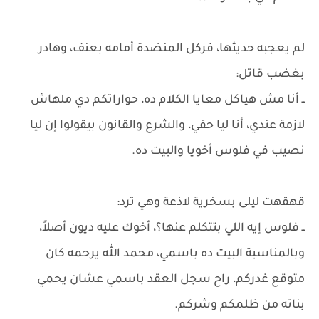
لم يعجبه حديثها، فركل المنضدة أمامه بعنف، وهادر
بغضب قاتل:
ــ أنا مش هياكل معايا الكلام ده، حواراتكم دي ملهاش
لازمة عندي، أنا ليا حقي، والشرع والقانون بيقولوا إن ليا
نصيب في فلوس أخويا والبيت ده.
قهقهت ليلى بسخرية لاذعة وهي ترد:
ــ فلوس إيه اللي بتتكلم عنها؟، أخوك عليه ديون أصلاً،
وبالمناسبة البيت ده باسمي، محمد الله يرحمه كان
متوقع غدركم، راح سجل العقد باسمي عشان يحمي
بناته من ظلمكم وشركم.