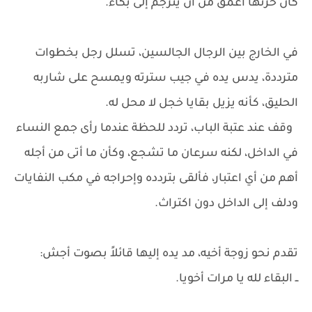
كان حزنها أعمق من أن يترجم إلى بكاء.
في الخارج بين الرجال الجالسين، تسلل رجل بخطوات
مترددة، يدس يده في جيب سترته ويمسح على شاربه
الحليق، كأنه يزيل بقايا خجل لا محل له.
وقف عند عتبة الباب، تردد للحظة عندما رأى جمع النساء
في الداخل، لكنه سرعان ما تشجع، وكأن ما أتى من أجله
أهم من أي اعتبار، فألقى بتردده وإحراجه في مكب النفايات
ودلف إلى الداخل دون اكتراث.
تقدم نحو زوجة أخيه، مد يده إليها قائلاً بصوت أجش:
ــ البقاء لله يا مرات أخويا.