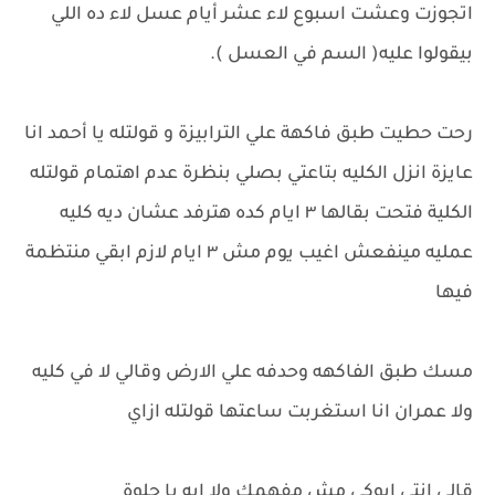
اتجوزت وعشت اسبوع لاء عشر أيام عسل لاء ده اللي
بيقولوا عليه( السم في العسل ).
رحت حطيت طبق فاكهة علي الترابيزة و قولتله يا أحمد انا
عايزة انزل الكليه بتاعتي بصلي بنظرة عدم اهتمام قولتله
الكلية فتحت بقالها ٣ ايام كده هترفد عشان ديه كليه
عمليه مينفعش اغيب يوم مش ٣ ايام لازم ابقي منتظمة
فيها
مسك طبق الفاكهه وحدفه علي الارض وقالي لا في كليه
ولا عمران انا استغربت ساعتها قولتله ازاي
قالي انتي ابوكي مش مفهمك ولا ايه يا حلوة