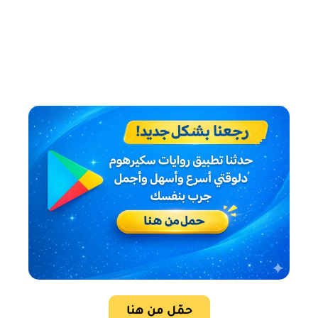
حمّل من هنا