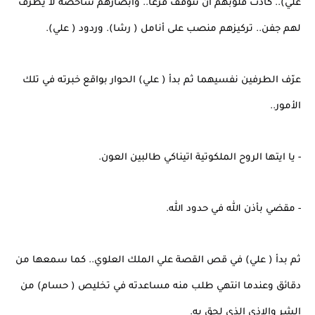
علي).. كادت قلوبهم ان تتوقف فزعا.. وابصارهم شاخصة لا يطرف
لهم جفن.. تركيزهم منصب على أنامل ( رشا). وردود ( علي).
عرّف الطرفين نفسيهما ثم بدأ ( علي) الحوار بواقع خبرته في تلك
الأمور..
- يا ايتها الروح الملكوتية اتيناكي طالبين العون.
- مقضي بأذن الله في حدود الله.
ثم بدأ ( علي) في قص القصة علي الملك العلوي.. كما سمعها من
دقائق وعندما انتهي طلب منه مساعدته في تخليص ( حسام) من
الشر والاذي الذي لحق به.