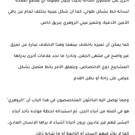
أخرى على مستوى لسانه بحيث يكون مفلوقا أي يقطع صفحة
لسانه خط بشكل طولي، كما أن شكل عينيه يختلف تمام عن باقي
الأعين الأدمية، وتتميز عيني الزوهري ببريق خاص.
كما يمكن أن تميزه باختلاف بينهما وهذا الاختلاف عبارة عن تمزق
غير واضح في منتهى الجفن، ونادرا ما تجد علامات أخرى يدركها
المشاييخ ذوي الاختصاص، ويتعلق الأمر بخط متصل بشكل
عرضي على راحة أو بطن القدم.
ومما توصل اليه الباحثون المتخصصون في هذا الباب أن "الزوهري"
هو في أصله من أبناء الجن، تم استبداله لحظة مولده بأحد أبناء
البشر، فهم غير عاديين يرون أحيانا أشياء لا يراها الإنسان العادي،
كما لا يؤثر فيهم السحر أو التابعة أو ما شابه ذلك.