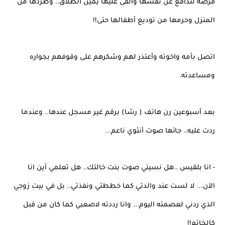
فرصة لتدافع عن نفسها وألقى عليها يمين الطلاق.. وطردها من
المنزل وحرمها من توديع أطفالها حتى!!
اتصل بأمه واخوته وأعتذر لهم وشكرهم على وقوفهم بجواره
ومساعدته.
بعد أسبوعين رن هاتف ( رشا) برقم غير مسجل عندها.. وعندما
ردت عليه.. جائها صوت أنثوي ناعم...
- انا بلقيس ..هل نسيتي صوت بنت خالتك.. هل تعلمي أين انا
الآن... لا لست عند والدتي كما خططتي ونفذتي.. بل في بيت زوجي
الذي ردني لعصمته اليوم... وانا رددته لاصعبي كما كان من قبل
كالخاتم!!