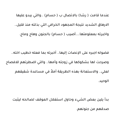
عندما قامت ( رشا) بالاتصال ب ( حسام) ..والتي يبدو عليها
الارهاق الشديد نتيجة المجهود الخرافي التي بذلته منذ قليل..
واخبرته بمعلومتها....أصيب ( حسام) بالجنون وهاج وماج.
فضوله اجبره على الإنصات إليها.. أخبرته بما فعله خطيب اخته..
وصرحت لها بشكوكها في زوجته وأمها.. والتي اضطرتهم للافصاح
لعلي.. والاستعانة بهذه الطريقة أملاً في مساعدة شقيقهم
الوحيد.
بدأ يلين بعض الشيء وحاول استغلال الموقف لصالحه ليثبت
صدقهم من جنونهم.