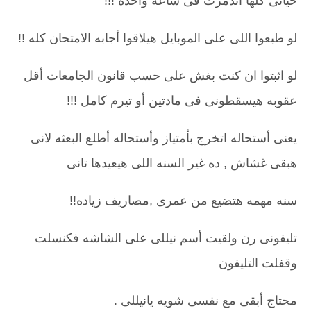
حياتى كلها اتدمرت فى ساعه واحده !!!
لو طبعوا اللى على الموبايل هيلاقوا أجابه الامتحان كله !!
لو اثبتوا ان كنت بغش على حسب قانون الجامعات أقل
عقوبه هيسقطونى فى مادتين أو تيرم كامل !!!
يعنى أستحاله اتخرج بأمتياز وأستحاله أطلع البعثه لانى
هبقى غشاش , ده غير السنه اللى هيعيدها تانى
سنه مهمه هتضيع من عمرى ,مصاريف زياده!!
تليفونى رن ولقيت أسم نيللى على الشاشه فكنسلت
وقفلت التليفون
محتاج أبقى مع نفسى شويه يانيللى .