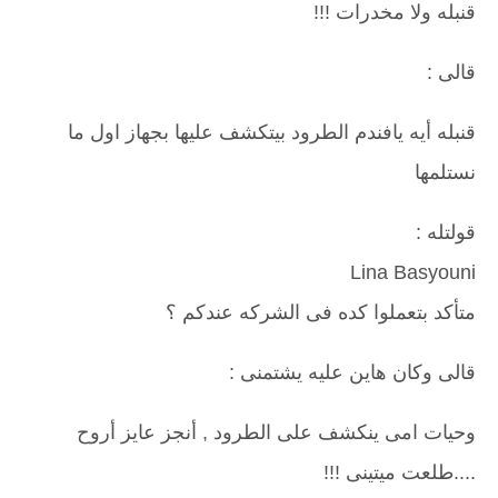
قنبله ولا مخدرات !!!
قالى :
قنبله أيه يافندم الطرود بيتكشف عليها بجهاز اول ما
نستلمها
قولتله :
Lina Basyouni
متأكد بتعملوا كده فى الشركه عندكم ؟
قالى وكان هاين عليه يشتمنى :
وحيات امى ينكشف على الطرود , أنجز عايز أروح
....طلعت ميتينى !!!