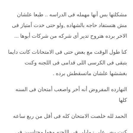
مشكلتها بس أنها مهمله فى الدراسه .. طبعا علشان
مش هتستفاد حاجه بالشهاده ,ولو حتى خدت أمتياز فى
الاخر برده هتروح تدير أى شركه من شركات أبوها ...
كنا طول الوقت مع بعض حتى فى الامتحانات كانت دايما
بتبقى فى الكرسى اللى قدامى فى اللجنه وكنت
بغششها علشان ماتسقطش برده .
النهارده المفروض أنه أخر واصعب أمتحان فى السنه
كلها
الحمد لله خلصت الامتحان كله فى أقل من ربع ساعه
كنت ببص على زمايلى فى اللجنه وهما محتاسين فى