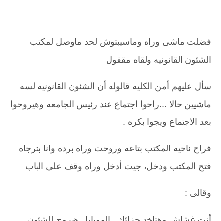
فضلت ماشى وراه وماسيبتوش لحد ماوصل لمكتب
الشئون القانونيه ولقاه مقفول
سأل عليهم أمن الكليه قالوله أن الشئون القانونيه لسه
ماشيين حالا ...راحوا اجتماع عند رئيس الجامعه وهيروحوا
بعد الاجتماع ويجوا بكره .
فراح ناحية المكتب بتاعه وروحت وراه برده وانا بترجاه
فتح المكتب ودخل، جيت أدخل وراه وقف على الباب
وقالى :
أنت غشاش وهتاخد جزائك , الموبايل هيروح للشئون