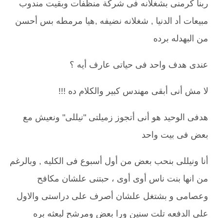
ربنا كرمنى بشغلانه فى شركة منظفات وبقيت مندوب
مبيعات أد الدنيا , شغلانه نضيفه ,هيا مرمطه بس أحسن
من البهدله برده
عندى هدف واحد فى حياتى عارف أيه ؟
لا مش أنى أبقى مهندس كبير والكلام ده !!!
هدفى الوحيد هو أنى أتجوز زميلتى "نيللى" ونعيش مع
بعض فى بيت واحد
أنا ونيللى بنحب بعض من أول أسبوع فى الكليه , وبالرغم
من انها بنت ناس أوى أوى ، حبتنى علشان مكافح
وعصامى و بشتغل علشان أصرف على دراستى والاول
على الدفعه تلت سنين ورا بعض ومرشح لبعثه بره