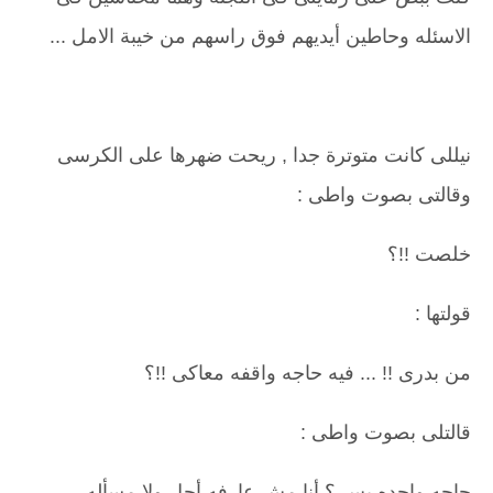
الاسئله وحاطين أيديهم فوق راسهم من خيبة الامل ...
نيللى كانت متوترة جدا , ريحت ضهرها على الكرسى
وقالتى بصوت واطى :
خلصت !!؟
قولتها :
من بدرى !! ... فيه حاجه واقفه معاكى !!؟
قالتلى بصوت واطى :
حاجه واحده بس ؟ أنا مش عارفه أحل ولا مسأله,