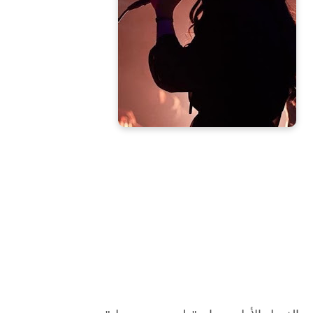
رواية ميراث نور الفصل الاول بقلم
لينا بسيوني