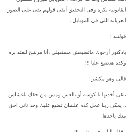
القانونيه بكره وفى التحقيق أبقى قولهم بقى على الصور
العريانه اللى فى الموبايل .
قولتله :
يادكتور أرجوك ماتضيعش مستقبلى ،أنا مرشح لبعثه بره
وكده هتضيع عليا !!!
قالى وهو مكشر :
يبقى أخدتها بالكوسه أو بالغش ومش من حقك ياغشاش
.. يمكن ربنا عمل كده علشان تضيع عليك وحد تانى احق
منك ياخدها
وقفل الباب فى وشى !!!