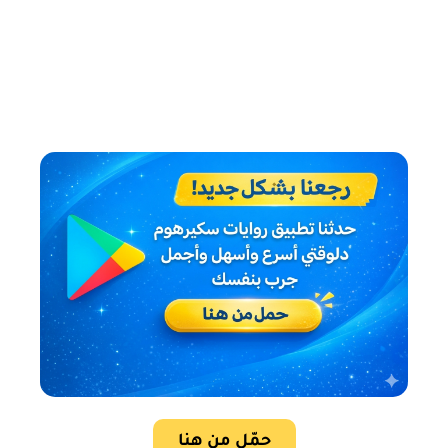
حمّل من هنا