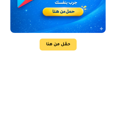
حمّل من هنا