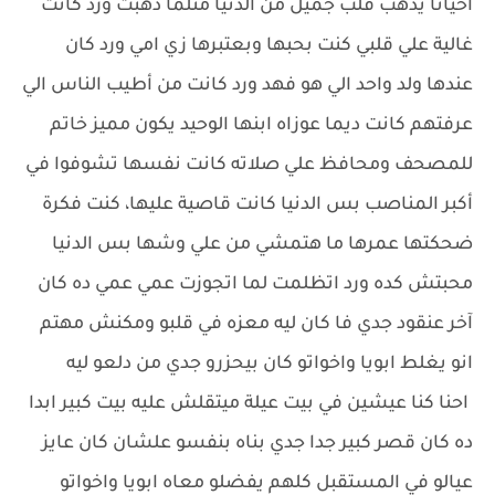
احيانا يذهب قلب جميل من الدنيا مثلما ذهبت ورد كانت
غالية علي قلبي كنت بحبها وبعتبرها زي امي ورد كان
عندها ولد واحد الي هو فهد ورد كانت من أطيب الناس الي
عرفتهم كانت ديما عوزاه ابنها الوحيد يكون مميز خاتم
للمصحف ومحافظ علي صلاته كانت نفسها تشوفوا في
أكبر المناصب بس الدنيا كانت قاصية عليها، كنت فكرة
ضحكتها عمرها ما هتمشي من علي وشها بس الدنيا
محبتش كده ورد اتظلمت لما اتجوزت عمي عمي ده كان
آخر عنقود جدي فا كان ليه معزه في قلبو ومكنش مهتم
انو يغلط ابويا واخواتو كان بيحزرو جدي من دلعو ليه
احنا كنا عيشين في بيت عيلة ميتقلش عليه بيت كبير ابدا
ده كان قصر كبير جدا جدي بناه بنفسو علشان كان عايز
عيالو في المستقبل كلهم يفضلو معاه ابويا واخواتو