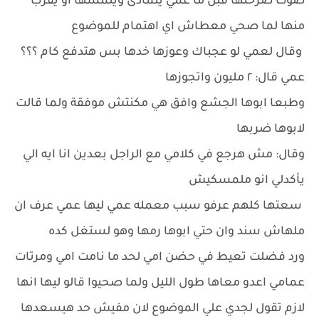
صوت صرختها قبل ما عمي يتمادى ويلمسها او يقرب
منها لما صحي معطاش اي اهتمام للموضوع
وقال لعمي لو عجباك وعوزها خدها بس هتدفع كام ؟؟؟
عمي قال: ٢ مليون واتجوزها
وطبعا ابوها الجشع وافق هي مكنتش موفقة ولما قالت
لابوها ضربها
وقال: مش هرجع في كلامي مع الراجل بعدين انا ايه الي
يأكدلي انو ملمسكيش
سعتها كلهم عرفو سبب معمله عمي ليها عمي عرف ان
ملهاش سند وان حتي ابوها رمها وهو لستغل كده
ورد فضلت تعيط في حضن امي لحد ما نامت امي ومرتات
عمامي اعدو معاها طول الليل ولما صحيوا قالو ليها انها
لازم تقول لجدي علي الموضوع لان مفيش حد هيسعدها