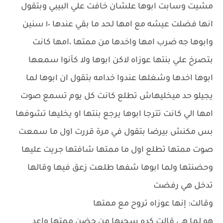
مشيت وسابت ابوها علشان خافت علي البيبي وبتقول
انها فضلت عيشه مع امها لحد ما بقي عندها ١٠ سنين
وابوها جه ضرب امها واخدها من ممتها ،امها كانت
بتصرخ علي بنتها عوزاه لاكن ابوها ولا كأنوا سمعها
ابوها اخدها وشغلها عندوا خدامه بتقول ان ابوها لما
يجيلو حد ميخليهاش تطلع كانت كل يوم تسمع صوت
امها الي كانت تترجا ابوها يرجع بنتها او يخليها تشوفها
بس مكنش بيرضا بتقول في مرة قررت اول ما سمعت
صوت ممتها تطلع اول ما ممتها شافتها جريت عليها
وحضنتها ولما ابوها شفها طلعت زعق فيها وقالها
تدخل هي رفضت
وقالت: إنها عوزاه تروح مع ممتها
هو لما هي قالت كده سحبها من حضن ممتها واعد