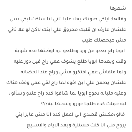
شعرها
وقالها: اياكي صوتك يعلا عليا تاني انا ساكت ليكي بس
علشان عارف ان قلبك محروق علي ابنك لاكن لو علا تاني
مش هيحصلك طيب
ابويا راح بعدو عن ورد وطلعو بره اوضتها عده شوية
وقت وبعدها ابويا طلع يشوف عمي راح فين دور عليه
ولما ملقاش عمي افتكرو مشي وراح عند الحضانه
علشان يطمن علي ابن اخوه لما راح لقي عمي وقف هناك
وعنيه مليانه دموع ابويا لما شافوا كده راح عندو وسألو :
ليه عملت كده طلما عوزو وبتحبها ليه؟؟؟
قالو :مكنش قصدي اني اعمل كده انا مش عايز ابني
يروح مني انا كنت مستنية وبعد الايام والاسبيع