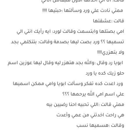
قالت: انا الي اخدتها الاول متبقاش اناني
ممتي نادت علي ورد وسألتها :حبتيها !!!!
قالت :عشقتها
امي بصتلها وابتسمت وقالت لورد: ايه رأيك انتي الي
تسميها ؟؟ ورد بصت ليها بصدمة وقالت: بتتكلمي بجد
ولا بتهزري!!!!
ابويا رد وقال :والله بجد هتهزر ليه وقال ليها عوزين اسم
حلو زيك كده يا ورد
ورد اعدت كده تفكر وسألت ابويا وامي ممكن اسميها
علي اسم امي الله يرحمها ؟؟؟
ممتي قالت :اللي تحبيه احنا رضيين بيه
هي راحت اخدتني من عمي وأعدت
وقالت :هسميها نسب