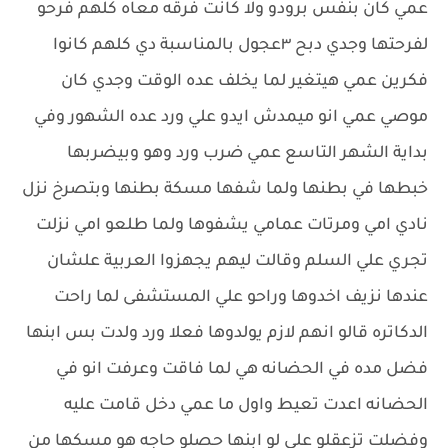
عمي كان بنفس برودو ولا كانت فرقه معاه كلهم فرحو
لفرحتها وجدي دبح ٣عجول بالمناسبة دي كلهم كانوا
فكرين عمي هيتغير لما يخلف عده الوقت وجدي كان
موصي عمي انو ميمدش ايدو علي ورد عده الشهور وفي
بداية الشهر التاسع عمي ضرب ورد وهو وبيضربها
خبطها في بطنها ولما شفها مسكة بطنها وبتصرخ نزل
نادي امي ومرتات عمامي يشفوها ولما طلعو امي نزلت
تجري علي السلم وقالت ليهم يجهزوا العربية علشان
عندها نزيف اخدوها وراحو علي المستشفى لما راحت
الدكاتره قالو انهم لازم يولدوها فعلا ورد ولدت بس ابنها
فضل مده في الحضانه هي لما فاقت وعرفت انو في
الحضانه اعدت تعيط واول ما عمي دخل قامت عليه
وفضلت تزعقلو علي لو ابنها حصلو حاجه هو مسكها من