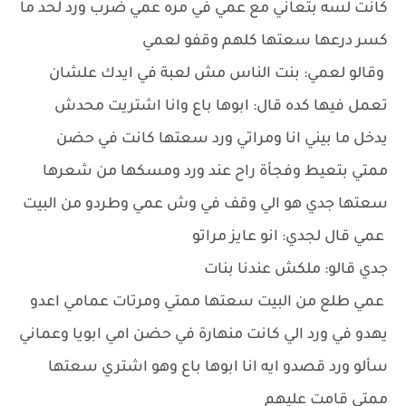
كانت لسه بتعاني مع عمي في مره عمي ضرب ورد لحد ما
كسر درعها سعتها كلهم وقفو لعمي
وقالو لعمي: بنت الناس مش لعبة في ايدك علشان
تعمل فيها كده قال: ابوها باع وانا اشتريت محدش
يدخل ما بيني انا ومراتي ورد سعتها كانت في حضن
ممتي بتعيط وفجأة راح عند ورد ومسكها من شعرها
سعتها جدي هو الي وقف في وش عمي وطردو من البيت
عمي قال لجدي: انو عايز مراتو
جدي قالو: ملكش عندنا بنات
عمي طلع من البيت سعتها ممتي ومرتات عمامي اعدو
يهدو في ورد الي كانت منهارة في حضن امي ابويا وعماني
سألو ورد قصدو ايه انا ابوها باع وهو اشتري سعتها
ممتي قامت عليهم