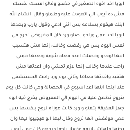
ابويا اخد اخوه الصغير في حضنو وقالو امسك نفسك
مش ده أيوب الي اتعودت عليه وطمنو وقال: انشاء الله
ابنك هيقوم بسلامه بس انتي ادعي وقول يارب وبعدها
ابويا اخد عمي وراحو يصلو ورد كان المفروض تخرج في
نفس اليوم بس هي رفضت وقالت: إنها مش هتسيب
ابنها لوحدو وفضلت اعده معاه شوية وبعدها ممتي
راحت عندها وقالت إنها لازم تمشي وان اعدتها مش
هتفيد واخدتها معاها وتاني يوم ورد راحت المستشفى
عند ابنها ابنها اعد اسبوع في الحضانة وهي كانت كل يوم
بتروح تطمن عليه في اليوم الي المفروض يخرج فيه ابوه
جهز العقيقة بتعتو و ورد كانت عوزاه تروح بنفسها بس
عمي موفقش انها تروح وقال ليها انو هيجيبوا ليها وان
رحتها ملهاش لازمه وفعلا راحوا ورجعو كان عمي أيوب