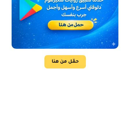
حمّل من هنا