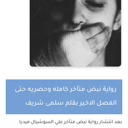
رواية نبض متأخر كامله وحصريه حتى
الفصل الاخير بقلم سلمى شريف
بعد انتشار رواية نبض متأخر علي السوشيال ميديا