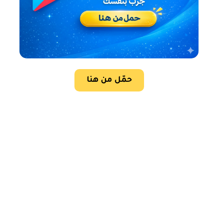
حمّل من هنا