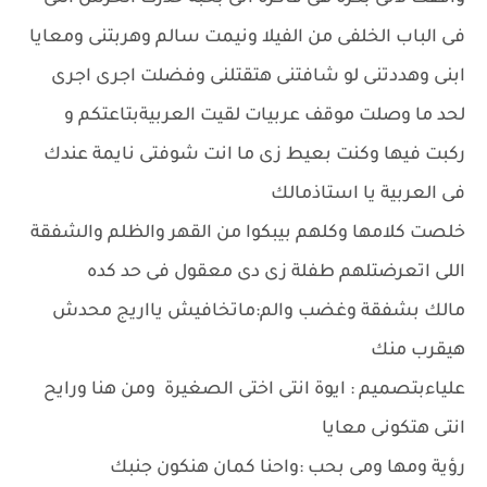
فى الباب الخلفى من الفيلا ونيمت سالم وهربتنى ومعايا
ابنى وهددتنى لو شافتنى هتقتلنى وفضلت اجرى اجرى
لحد ما وصلت موقف عربيات لقيت العربيةبتاعتكم و
ركبت فيها وكنت بعيط زى ما انت شوفتى نايمة عندك
فى العربية يا استاذمالك
خلصت كلامها وكلهم بيبكوا من القهر والظلم والشفقة
اللى اتعرضتلهم طفلة زى دى معقول فى حد كده
مالك بشفقة وغضب والم:ماتخافيش يااريج محدش
هيقرب منك
علياءبتصميم : ايوة انتى اختى الصغيرة ومن هنا ورايح
انتى هتكونى معايا
رؤية ومها ومى بحب :واحنا كمان هنكون جنبك