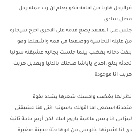
فرالرجل هاربا من امامه فهو يعلم ان رب عمله رجل
مختل سادى
جلس على المقعد يضع قدمه على الاخرى اخرج سيجارة
من علبته النحاسية ووضعها فى فمه واشعلها وهو
ينفث دخانه بغضب بينما جلست بجانبه عشيقته سونيا
تحدثه بدلع :اهدى ياباشا صحتك بالدنيا وبعدين هربت
هربت انا موجودة
نظر لها بغضب وامسك شعرها يشده بقوة
متحدثا:اسمعى اما اقولك ياسونيا انتى هنا عشيقتى
لمزاجى انا وبس فاهمة ياروح امك لكن أريج حاجة تانية
دى انا اشترتها بفلوسى من ابوها حتة عجينة صغيرة