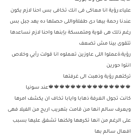
علياء:رؤية انا معاكى فى انك تخافى بس احنا لازم يكون
عندنا رحمة بيها دى طفلةواللى حصلها ده يهد جبل بس
رغم ذلك هى قوية ومتمسكة بإبنها واحنا لازم نساعدها
تتقوى بينا مش تضعف
رؤية:ةعملوا اللى عاوزين تعملوه انا قولت رأيي وخلاص
انتوا حورين
تركتهم رؤية وذهبت الى غرفتها
🍁🍁🍁🍁🍁🍁🍁🍁🍁🍁🍁🍁🍁🍁🍁عند سونيا
كانت تجول الغرفة ذهابا وايابا تخاف ان يكشف امرها
ويعرف سالم انها من قامت بتهريب اريج من الفيلا فهى
على الرغم من انها تكرهها ولكنها تشفق عليها بسبب
افعال سالم بها