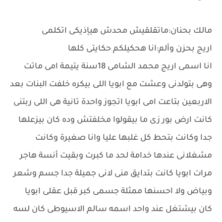
مالك بحنان:ماتقلقيش محدش هيإذيكى اتكلمى
اريج بحزن وألم:انا هحكيلكم حكايتى كلها
انا اسمى اريج محمد الشامى 18سنة يتيمة امى ماتت
وهى بتولدنى وعشت مع ابويا اللى بيكره خلفت البنات بعد
الاربعين بتاعت امى ابويا اتجوز واحدة تانية هى اللى ربتنى
كانت ارض بور زى ما بيقولوا مخلفتش وده كان بيزعلها
جدا وكانت بتحط كل غلبها عليا وانا صغيرة وكانت
مشغلانى عندها خدامة لحد ما كبرت وبقيت أنسة هاجر
مرات ابويا كانت بتدايق منى لانى جميلة جدا جسم وشعر
وبياض ولا احسنها ممثلة جسمى كبر قبل عقلى ابويا
كان بيشتغل عند واحد اسمه سالم الاسيوطى كان لسه