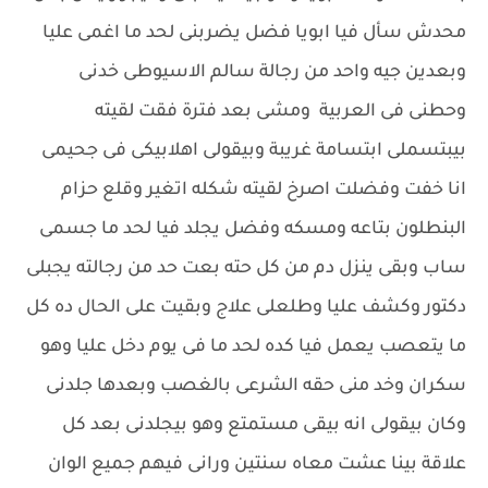
محدش سأل فيا ابويا فضل يضربنى لحد ما اغمى عليا
وبعدين جيه واحد من رجالة سالم الاسيوطى خدنى
وحطنى فى العربية ومشى بعد فترة فقت لقيته
بيبتسملى ابتسامة غريبة وبيقولى اهلابيكى فى جحيمى
انا خفت وفضلت اصرخ لقيته شكله اتغير وقلع حزام
البنطلون بتاعه ومسكه وفضل يجلد فيا لحد ما جسمى
ساب وبقى ينزل دم من كل حته بعت حد من رجالته يجبلى
دكتور وكشف عليا وطلعلى علاج وبقيت على الحال ده كل
ما يتعصب يعمل فيا كده لحد ما فى يوم دخل عليا وهو
سكران وخد منى حقه الشرعى بالغصب وبعدها جلدنى
وكان بيقولى انه بيقى مستمتع وهو بيجلدنى بعد كل
علاقة بينا عشت معاه سنتين ورانى فيهم جميع الوان