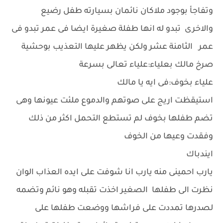
وتفاجأ بوجود ملاكان نائمان بسيارته طفل رضيع
والاخرى تبدو له انها طفلة صغيرة ايضا فى عمر تبدو فى
عمر الثامنة عشر ولكن يظهر عليها التعذيب بوحشية
صرخ مالك بعلياء:علياء تعالى بسرعة
علياء بخوف:فى ايه يا مالك
استيقظت اريج على صوتهم والدموع ملئت عيونها وهى
تضم طفلها بخوف لم تستطع التحمل اكثر من ذلك
وفقدت وعيها من الخوف
ايندباك
يارب احمينى منه يارب انا شوفت على ايده العذاب الوان
نظرت الى طفلها الصغير اخذت تقبله وهو نائم وتضمه
لصدرها تمددت على فراشها ووضعت طفلها على