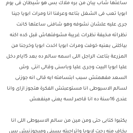
ساعتها شاب يبان من بره ملاك بس هو شيطان فى يوم
ابويا تعب فى الشغل بتاعه وعرفنا انا ومرات ابويا جينا
جرى عليه علشان نشوفه وهو شافنى ساعتها كانت
نظراته مخيفة نظرات غريبة مشوفتهاش قبل كده اكنه
بياكلنى بعنيه خوفت ومرات ابويا اخدت ابويا وخرجنا من
المزرعة بتاعت الراجل اللى اسمه سالم ده بعد 5ايام دخل
عليا ابويا البيت وجرى عليا وباسنى وقالى انتى وش
السعد مفهمتش سبب ابتسامته ايه قالى انه جوزنى
لسالم الاسيوطى انا مستوعبتش الفكرة هتجوز ازاى وانا
عندى 16سنة ده انا قاصر لسه يعنى مينفعش
يكتبوا كتابى حتى ومن مين من سالم الاسيوطى اللى انا
بخاف منه رحت لابويا واتراجيته يسبنى وميجوزنيش بس