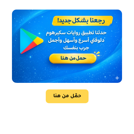
حمّل من هنا