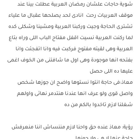
شوية حاجات علشان رمضان العربية عطلت بينا عند
موقف العربيات رحت انادى لحد يصلحها عقبال ما علياء
تشترى الحاجة وجيت وركبنا العربية ومشينا وشكلى كده
لما ركنت العربية نسيت اقفل مفتاح الباب اللى وراه بتاع
العربية وهى لقيته مفتوح فركبت فيه وانا اتفجئت وانا
بفتحه انها موجودة وهى اول ما شافتنى من الخوف اغمى
عليها ده اللى حصل
معاذ:فى حاجة انتوا نستوها واضح ان جوزها شخص
واصل قوى ولو عرف انها عندنا هنتدمر نهائى واولهم
شغلنا لازم تاخدوا بالكم من ده
رؤية: معاذ عنده حق واحنا لازم مننساش اننا منعرفش
حاجة عنها لا هى ولا جوزها