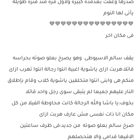
صدرها وغفت بعدمدة كبيرة ولأول مرة منذ فترة طويلة
يأتى لها النوم
💙💙💙💙💙💙💙💙💙💙💙💙💙💙💙
فى مكان اخر
يقف سالم الاسيوطى وهو يصرخ بعلو صوته بحراسه
قائلا:هربت ازاى ياشوية اغبية انتوا رجالة انتوا تهرب ازاى
منكم هى وابنى انتوا متخلفين ياشوية كلاب وقام بإطلاق
النار عليهم جميعا لم يتبقى سوى رجل واحد قائلا
بخوف:يا باشا والله الرجالة كانت محاوطة الفيلا من كل
مكان انا ذات نفسى مش عارف هربت ازاى
صرخ سالم بعلو صوته من جديد:فى ظرف ساعتين
الاقيها قدامى والا هتحصلهم