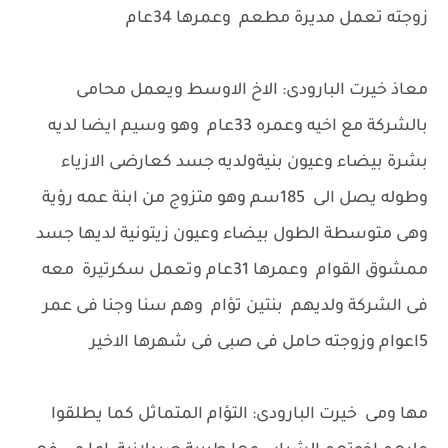
زوجته تعمل مديرة مطعم وعمرها 34عام
معاذ خيرت البارودى: الاخ الاوسط ويعمل محامى
بالشركة مع اخيه وعمره 33عام وهو وسيم ايضا لديه
بشرة بيضاء وعيون بنيةولديه جسد كعارضى الازياء
وطوله يصل الى 185سم وهو متزوج من ابنة عمه رؤية
وهى متوسطة الطول بيضاء وعيون زيتونية لديها جسد
ممشوق القوام وعمرها 31عام وتعمل سكرتيرة معه
فى الشركة ولديهم بنتين تؤام وهم سنا وجنا فى عمر
5اعوام وزوجته حامل فى صبى فى شهرها الاخير
مها ومى خيرت البارودى: التؤام المتماثل كما يطلقوا