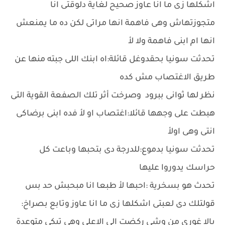
اشكلها زى ما انا عاوز صحيح لغاية دلوقتى انا
متجوزتهاش وهى فاهمة انها مراتى لكن ده ما يمنعش
انها ام ابنى فاهمة ولا لأ
تحدثت سونيا بحقدوغل قائلة:اه ابنك اللى جبته منها عن
طريق الاغتصاب مش كده
نظر لها ثوانى ببرود وصرخت أثر تلك الصفعة القوية التى
هبطت على وجهها قائلا:اغتصاب او لأ فده ابنى برضاكى
انتى وهى اولأ
تحدثت سونيا بدموع:للدرجة دى بتحبها وباعت كل
حراسك يدوروا عليها
تحدث هو بسخرية :احبها لأ طبعا انا مبحبش حد بس
قولتلك دى لعبتى اشكلها زى ما انا عاوز وتابع بصراخ:
يالا غورى من وشى ركضت الى الاعلى وهى تبكى متوعدة