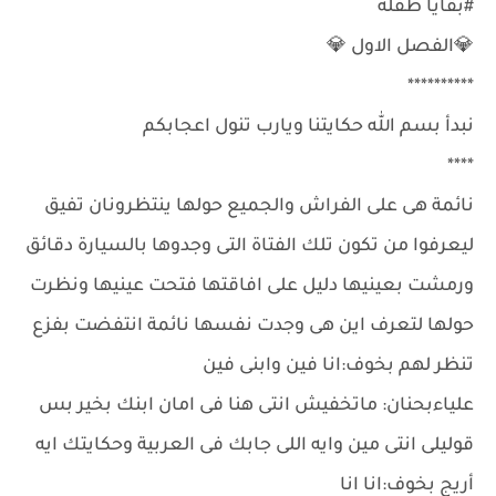
#بقايا طفلة
💎الفصل الاول 💎
**********
نبدأ بسم الله حكايتنا ويارب تنول اعجابكم
****
نائمة هى على الفراش والجميع حولها ينتظرونان تفيق
ليعرفوا من تكون تلك الفتاة التى وجدوها بالسيارة دقائق
ورمشت بعينيها دليل على افاقتها فتحت عينيها ونظرت
حولها لتعرف اين هى وجدت نفسها نائمة انتفضت بفزع
تنظر لهم بخوف:انا فين وابنى فين
علياءبحنان: ماتخفيش انتى هنا فى امان ابنك بخير بس
قوليلى انتى مين وايه اللى جابك فى العربية وحكايتك ايه
أريج بخوف:انا انا