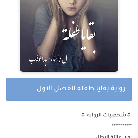
رواية بقايا طفله الفصل الاول
🌷شخصيات الرواية 🌷
***********
اولا: عائلة البطل