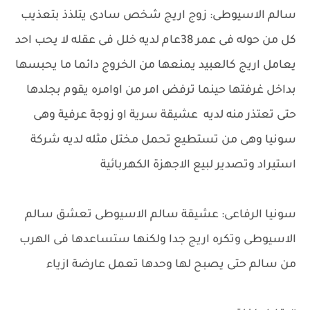
سالم الاسيوطى: زوج اريج شخص سادى يتلذذ بتعذيب
كل من حوله فى عمر 38عام لديه خلل فى عقله لا يحب احد
يعامل اريج كالعبيد يمنعها من الخروج دائما ما يحبسها
بداخل غرفتها حينما ترفض امر من اوامره يقوم بجلدها
حتى تعتذر منه لديه عشيقة سرية او زوجة عرفية وهى
سونيا وهى من تستطيع تحمل مختل مثله لديه شركة
استيراد وتصدير لبيع الاجهزة الكهربائية
سونيا الرفاعى: عشيقة سالم الاسيوطى تعشق سالم
الاسيوطى وتكره اريج جدا ولكنها ستساعدها فى الهرب
من سالم حتى يصبح لها وحدها تعمل عارضة ازياء