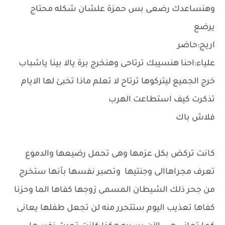
وهنساعدك رضعى بس حمزة علشان شكله محتاج
يرضع
اريج:حاضر
علياء:احنا هنسيبك ترتاحى وهنخرج برة يالا بينا ياشباب
خرج الجميع ليتركوها ترتاح لا تعلم ماذا تخبئ لها الايام
تذكرت كيف استطاعت الهرب
فلاش باك
كانت تركض بكل عزمها وهى تحمل رضيعها والدموع
تعرف مجراهاالى وجنتيها وتصبر نفسها بأنها ستخرج
من جحر ذلك الشيطان المسمى زوجها كفاها الما وحزنا
كفاها تعذيب اليوم ستتحرر منه لن تجعل طفلها يعانى