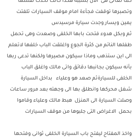
كما تعانى هى الآن بسببه هكذا كانت تحدث نفسها
وتصبرها توقفت فجأءة امام موقف السيارات تلفتت
يمين ويسار وجدت سيارة مرسيدس
ثم وبكل هدوء فتحت بابها الخلفى وصعدت وهى تحمل
طفلها النائم من كثرة الجوع واغلقت الباب خلفها لاتعلم
الى اين ستذهب وماذا سيكون مصيرها ولكنها تدعى ربها
بأنه سيكون بجانبها دقائق واتى مالك واغلق الباب
الخلفى للسيارةثم صعد هو وعلياء بداخل السيارة
شغل محركها وانطلق بها الى وجهته بعد مرور ساعات
وصلت السيارة الى المنزل هبط مالك وعلياء وقاموا
بحمل الاغراض التى جلبوها من موقف السيارات
واخذ المفتاح ليفتح باب السيارة الخلفى ثوانى وفتحها