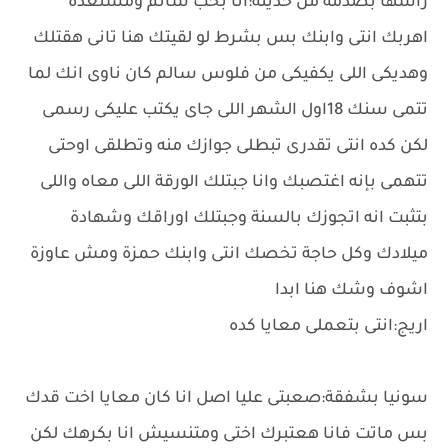
رأسها بصدمة من حديثه:انا بحب ساىم ومستعدة
اهربك انتى وابنك بس بشرط لو لقيتك هنا تانى هقتلك
وهديكى اللى يكفيكى من فلوس سالم كان ناوى انك لما
تتمى سنك 18اول الشهر اللى جاى يكتب عليكى رسمى
لكن كده انتى تقدرى تبطلى جوازك منه وتطلقى اوحتى
تتهمى بإنه اغتصبك وانا جبتلك الورقة اللى معاه واللى
بتثبت انه اتجوزك بالسنة وجبتلك اوراقك وشهادة
ميلادك وكل حاجة تخصك انتى وابنك حمزة ومش عاوزة
اشوف وشك هنا ابدا
اريج:انتى بتعملى معايا كده
سونيا بشفقة:صعبتى عليا اصل انا كان معايا اخت قدك
بس ماتت فانا هعتبرك اختى ومتنسيش انا بكرهك لكن