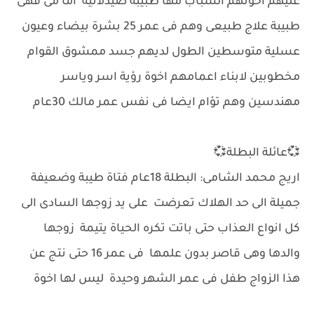
عليهم اخوتهم الشباب مها طبيبة صيدلانية اما مى فهى
طبيبة علاج طبيعى وهم فى عمر 25 بشرة بيضاء وعيون
عسلية متوسطين الطول لديهم جسد ممشوق القوام
مخطوبين لابناء اعمامهم اخوة رؤية اسر وياسر
مهندسين وهم تؤام ايضا فى نفس عمر مالك 30عام
💞عائلة البطلة💞
اريج محمد الشامى: البطلة 18عام فتاة طيبة وضعيفة
جميلة الى حد الهلاك تعرضت على يد زوجها السادى الى
كل انواع العذاب حتى باتت تكره الحياة يتيمة زوجها
والدها وهى قاصر بدون علمها فى عمر 16 حتى نتج عن
هذا الزواج طفل فى عمر الشهر وحيدة ليس لها اخوة