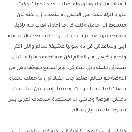
العذاب من جلد وحرق واغتصاب لحد ما حملت وكنت
عاوزة انزله خفت على الطفل ده ليتعذب زى لكنه كان
مبسوط انى حامل وكنت كل ما احاول اهرب منه يإذينى
مرة بعد مرة بعد مرة لحد ما قدرت اهرب بعد ولادة حمزة
ابنى وساعدتنى فى ده سونيا عشيقة سالم واللى اكتر
واحدة بتكرهنى فى العالم لكن متعاطفة معايا علشان
شيفانى طفلة ودى كنت كل يوم اسمع صوتها وهى فى
الاوضة مع سالم اصلها جات الفيلا اول ما حملت بحمزة
فضلت لغاية ما انا ولدت وبعدها بإسبوعين لما خفيت
دخلتلى الاوضة وقالتلى انا مستعدة اساعدك تهربى بس
بشرط انك تسبيلى سالم
وافقت لانى بكره هى فاكرة انى بحبه خدرت الحرس اللى