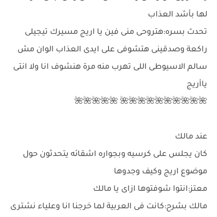
لها بأشد العذاب
تحدث بسره:هتروحى منى فين يا اريج مسيرك تيجيلى
راكعة وصدقينى هتشوفى على ايدى العذاب الوان مش
سالم الاسيوطى اللى تهرب منه مرة هنشوف انا ولا انتى
ياأريج
🌺🌺🌺🌺🌺🌺🌺🌺🌺🌺 🌺🌺🌺🌺🌺
عند مالك
كان يجلس على كرسيه وبجواره اشقائه يتحدثون حول
موضوع اريج وكيف وجدوها
معتز:انتوا شوفتوها ازاى يا مالك
مالك بشرح:كانت فى العربية لما خرجنا انا وعلياء نشترى