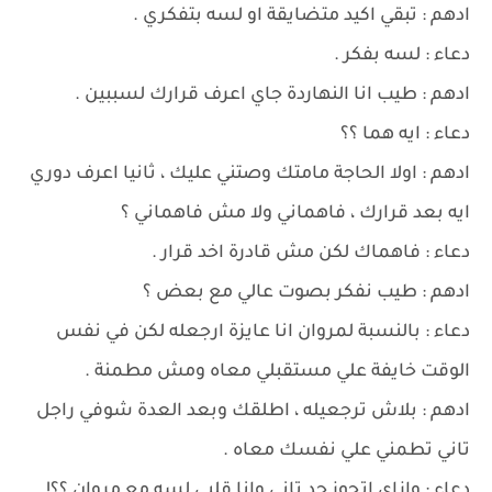
ادهم : تبقي اكيد متضايقة او لسه بتفكري .
دعاء : لسه بفكر .
ادهم : طيب انا النهاردة جاي اعرف قرارك لسببين .
دعاء : ايه هما ؟؟
ادهم : اولا الحاجة مامتك وصتني عليك ، ثانيا اعرف دوري
ايه بعد قرارك ، فاهماني ولا مش فاهماني ؟
دعاء : فاهماك لكن مش قادرة اخد قرار .
ادهم : طيب نفكر بصوت عالي مع بعض ؟
دعاء : بالنسبة لمروان انا عايزة ارجعله لكن في نفس
الوقت خايفة علي مستقبلي معاه ومش مطمنة .
ادهم : بلاش ترجعيله ، اطلقك وبعد العدة شوفي راجل
تاني تطمني علي نفسك معاه .
دعاء : وازاي اتجوز حد تاني وانا قلبي لسه مع مروان ؟؟!