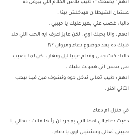
ادهم " يضحك " : طيب بلاش الكلام اللي بيزعل ده
علشان الشيطا.ن ميدخلش بينا .
داليا : غصب عني بغير عليك يا حبيبي .
ادهم : وانا بحبك اوي ، لكن عايز اعرف ايه الحب اللي ملا
قلبك ده بعد موضوع دعاء ومروان ؟؟!
داليا : كنت جنبي وقدام عينيا ليل ونهار ، لكن لما بتغيب
عني بحس اني همو.ت عليك .
ادهم : طيب تعالي ندخل جوه ونشوف مين فينا بيحب
التاني اكتر .
في منزل ام دعاء
ذهبت دعاء الي امها التي بمجرد ان رأتها قالت : تعالي يا
حبيبتي تعالي وحشتيني اوي يا دعاء .