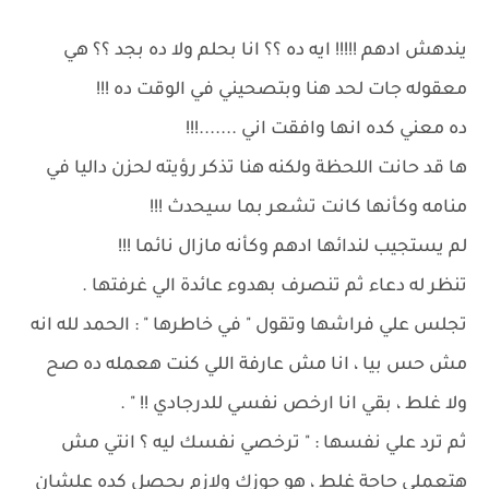
يندهش ادهم !!!!! ايه ده ؟؟ انا بحلم ولا ده بجد ؟؟ هي
معقوله جات لحد هنا وبتصحيني في الوقت ده !!!
ده معني كده انها وافقت اني .......!!!
ها قد حانت اللحظة ولكنه هنا تذكر رؤيته لحزن داليا في
منامه وكأنها كانت تشعر بما سيحدث !!!
لم يستجيب لندائها ادهم وكأنه مازال نائما !!!
تنظر له دعاء ثم تنصرف بهدوء عائدة الي غرفتها .
تجلس علي فراشها وتقول " في خاطرها " : الحمد لله انه
مش حس بيا ، انا مش عارفة اللي كنت هعمله ده صح
ولا غلط ، بقي انا ارخص نفسي للدرجادي !! " .
ثم ترد علي نفسها : " ترخصي نفسك ليه ؟ انتي مش
هتعملي حاجة غلط ، هو جوزك ولازم يحصل كده علشان