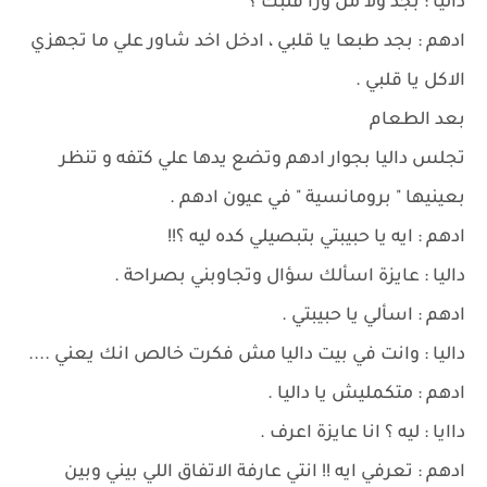
داليا : بجد ولا من ورا قلبك ؟
ادهم : بجد طبعا يا قلبي ، ادخل اخد شاور علي ما تجهزي
الاكل يا قلبي .
بعد الطعام
تجلس داليا بجوار ادهم وتضع يدها علي كتفه و تنظر
بعينيها " برومانسية " في عيون ادهم .
ادهم : ايه يا حبيبتي بتبصيلي كده ليه ؟!!
داليا : عايزة اسألك سؤال وتجاوبني بصراحة .
ادهم : اسألي يا حبيبتي .
داليا : وانت في بيت داليا مش فكرت خالص انك يعني ....
ادهم : متكمليش يا داليا .
داايا : ليه ؟ انا عايزة اعرف .
ادهم : تعرفي ايه !! انتي عارفة الاتفاق اللي بيني وبين