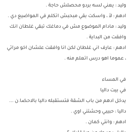
وليد : يعني لسه بردو محصلش حاجة .
ادهم : لأ ، واسكت بقي مبحبش اتكلم في المواضيع دي .
وليد : مادام الموضوع مش في دماغك تبقي غلطان انك
وافقت من البداية .
ادهم : عارف اني غلطان لكن انا وافقت علشان اخو مراتي
، عموما اهو درس اتعلم منه .
في المساء
في بيت داليا
يدخل ادهم من باب الشقة فتستقبله داليا بالاحضا.ن ...
داليا : حبيبي وحشتني اوي .
ادهم : وانتي كمان .