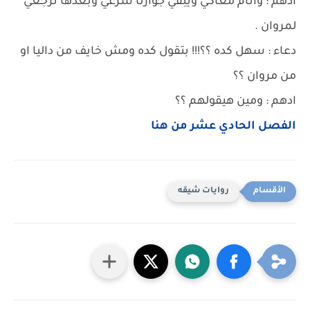
ادهم : وانام معاكي ويبقي جوازنا شرعي وبعدها ترجعي
لمروان .
دعاء : سهل كده ؟؟!!! بتقول كده ومش خايف من داليا او
من مروان ؟؟
ادهم : ومين هيقولهم ؟؟
الفصل الحادي عشر من هنا
روايات شيقه