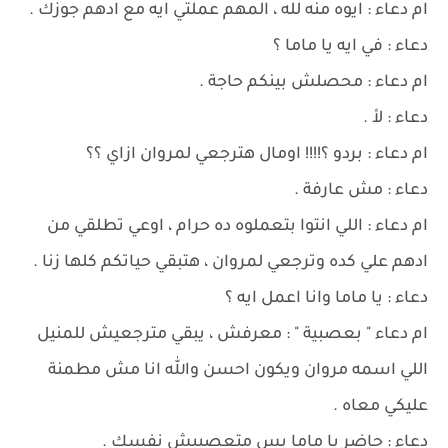
ام دعاء : ايوه منه لله ، المهم عملتي ايه مع ادهم جوزك .
دعاء : في ايه يا ماما ؟
ام دعاء : محصلش بينكم حاجة .
دعاء : لأ .
ام دعاء : بردو ؟!!!! اومال هترجعي لمروان ازاي ؟؟
دعاء : مش عارفة .
ام دعاء : اللي انتوا بتعملوه ده حرام ، اوعي تطلقي من
ادهم علي كده وترجعي لمروان ، هتبقي حياتكم كلها زنا .
دعاء : يا ماما وانا اعمل ايه ؟
ام دعاء " بعصبية " : معرفش ، يبقي مترجعيش للمنيل
اللي اسمه مروان ويكون احسن والله انا مش مطمنة
عليكي معاه .
دعاء : حاضر يا ماما بس متعصبيش نفسك .