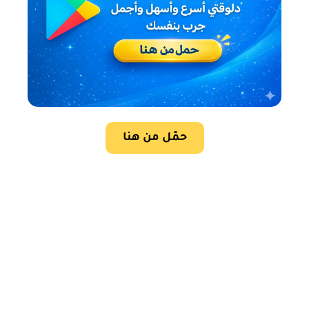
حمّل من هنا