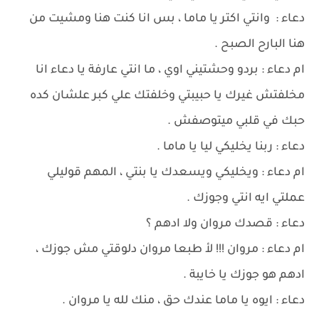
دعاء : وانتي اكتر يا ماما ، بس انا كنت هنا ومشيت من
هنا البارح الصبح .
ام دعاء : بردو وحشتيني اوي ، ما انتي عارفة يا دعاء انا
مخلفتش غيرك يا حبيبتي وخلفتك علي كبر علشان كده
حبك في قلبي ميتوصفش .
دعاء : ربنا يخليكي ليا يا ماما .
ام دعاء : ويخليكي ويسعدك يا بنتي ، المهم قوليلي
عملتي ايه انتي وجوزك .
دعاء : قصدك مروان ولا ادهم ؟
ام دعاء : مروان !!! لأ طبعا مروان دلوقتي مش جوزك ،
ادهم هو جوزك يا خايبة .
دعاء : ايوه يا ماما عندك حق ، منك لله يا مروان .