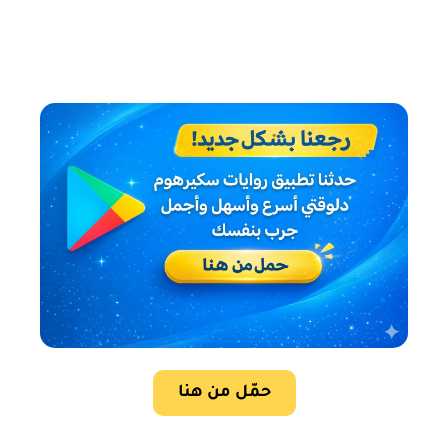
حمّل من هنا