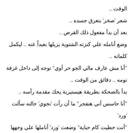
الوقت ..
شعر 'صخر' بتعرق جسده ..
بعد أن بدأ مفعول ذلك القرص ..
وضع أنامله علي كنزته الشتوية يزيلها بعيداً عنه ..
ليكمل
كلماته ..
"أنا مش عارف مالي الجو حر أوي"
توجه إلى داخل غرفة
نومه ..
دقائق من الوقت ..
بدأ بالضحكة بطريقة هيستيرية يحك مقدمة رأسه ..
"أنا حاسس أني هنفجر"
ما أن رأت 'نجوي' حالته سألت
'ورد'
"أنت حطيت كام حباية"
وضعت 'ورد' أناملها علي وجهها