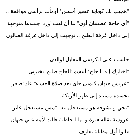
"هجيب لك كوباية عصير أحسن"
أومأت برأسي موافقة ..
"أي حاجة عطشان أوي"
ما أن لفت 'ورد' جسدها متوجهة
إلى داخل غرفة الطبخ ..
توجهت إلى داخل غرفة الصالون
..
جلست على الكرسي المقابل لوالدي ..
"اخبارك إيه يا حاج"
أبتسم 'الحاج صالح' يخبرني ..
"عريس جيهان كلمني جاي بعد صلاة العشاء"
عاد 'صخر'
بجسده مستند إلى ظهر الأريكة ..
"يجي و نشوفه هو مستعجل ليه"
"مش مستعجل عايز
عروسة بقاله فترة و لما الخاطبة قالت لأمه علي جيهان
قالوا أول مقابلة تعارف"