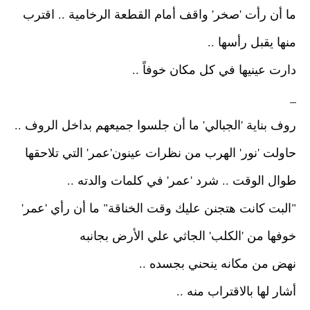
ما أن رأت 'صخر' واقف أمام القطعة الرخامية ..
اقترب
منها يقبل رأسها ..
دارت عينيها في كل مكان خوفاً ..
_
روف بناية 'الجبالي'
ما أن جلسوا جميعهم بداخل الروف ..
حاولت 'نور' الهرب من نظرات عينون'عمر' التي تلاحقها
طوال الوقت ..
شرد 'عمر' في كلمات والدته ..
"البت كانت هتجنن عليك وقت الخناقة"
ما أن رأي 'عمر'
خوفها من 'الكلب' الجاثي علي الأرض بجانبه
نهض من مكانه ينحني بجسده ..
أشار لها بالاقتراب منه ..