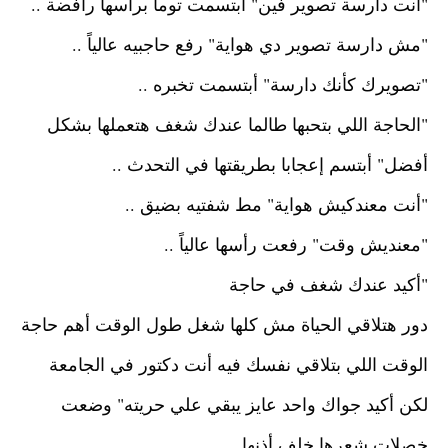
"أنت دارسة تصوير فين"
أبتسمت تومأ برأسها رافضة ..
"مش دارسة تصوير دي هواية"
رفع حاجبيه عالياً ..
"تصويرك كأنك دارسة"
أبتسمت تخبره ..
"الحاجة اللي بتحبها طالما عندك شغف هتعملها بشكل
أفضل"
أبتسم إعجابا بطريقتها في التحدث ..
"أنت معندكيش هواية"
مط شفتيه بضيق ..
"معنديش وقت"
رفعت رأسها عالياً ..
"أكيد عندك شغف في حاجة
دور هتلاقي الحياة مش كلها شغل طول الوقت أهم حاجة
الوقت اللي بتلاقي نفسك فيه أنت دكتور في الجامعة
لكن أكيد جواك واحد عايز يبقي علي حريته"
وضعت
خصلات شعرها خلف أذنها ..