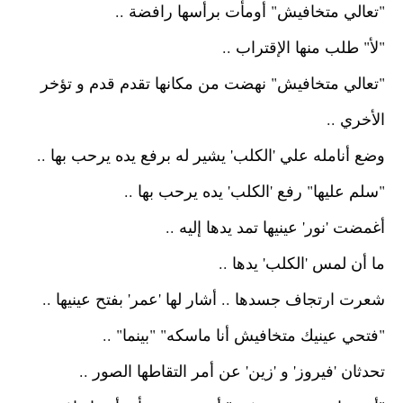
"تعالي متخافيش"
أومأت برأسها رافضة ..
"لأ"
طلب منها الإقتراب ..
"تعالي متخافيش"
نهضت من مكانها تقدم قدم و تؤخر
الأخري ..
وضع أنامله علي 'الكلب' يشير له برفع يده يرحب بها ..
"سلم عليها"
رفع 'الكلب' يده يرحب بها ..
أغمضت 'نور' عينيها تمد يدها إليه ..
ما أن لمس 'الكلب' يدها ..
شعرت ارتجاف جسدها ..
أشار لها 'عمر' بفتح عينيها ..
"فتحي عينيك متخافيش أنا ماسكه"
"بينما" ..
تحدثان 'فيروز' و 'زين' عن أمر التقاطها الصور ..