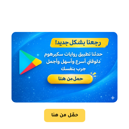
حمّل من هنا