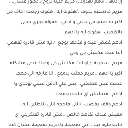
إرادتها . ادهم بهدوء ./ مريم خلينا نروح لـ دكتور عشان...
مريم قاطعته بخوف ./هقوله ايه . هقوله رجعت اخاف من
اكتر حد حبيتو في حياتي و اذاني . هقوله جوزي خدني
بالغصب . هقوله ايه يا ادهم .
ادهم غمض عينه و فتحها بوجع ./ ليه مش قادره تفهمي
أننا فعلا مكنتش في وعي .
مريم بسخرية ./ لو انت مكنتش في وعيك تبقي مشكله
اكبر يا ادهم ..مريم كملت بدموع . انا عارفه اني مهما
عملت مش هطلقني . بس علي الاقل سبني لوحدي يا
ادهم . متخليش اي حاجه تجمعنا ..
ادهم وقف بغضب ./انتي فاهمه انتي بتتطلبي ايه .
مفيش عندك تفاهم خالص ..مش قادره تفتكريلي اي
حاجه حلوه بينا . انتي ضعيفه يا مريم ضعيفه عشان كده