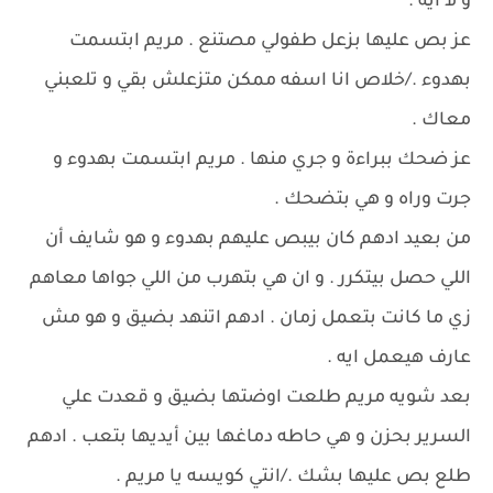
و لا ايه .
عز بص عليها بزعل طفولي مصتنع . مريم ابتسمت
بهدوء ./خلاص انا اسفه ممكن متزعلش بقي و تلعبني
معاك .
عز ضحك ببراءة و جري منها . مريم ابتسمت بهدوء و
جرت وراه و هي بتضحك .
من بعيد ادهم كان بيبص عليهم بهدوء و هو شايف أن
اللي حصل بيتكرر . و ان هي بتهرب من اللي جواها معاهم
زي ما كانت بتعمل زمان . ادهم اتنهد بضيق و هو مش
عارف هيعمل ايه .
بعد شويه مريم طلعت اوضتها بضيق و قعدت علي
السرير بحزن و هي حاطه دماغها بين أيديها بتعب . ادهم
طلع بص عليها بشك ./انتي كويسه يا مريم .