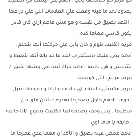
هو مركز مع ملامحها بحب . ادهم بقي بيلعب في شعرها
بهدوء لحد ما عينه وقعت علي العلامات اللي علي دراعها
. اتنهد بضيق من نفسه و هو مش فاهم ازاي كان قادر
يكون قاسي معاها كده .
مريم اتقلبت بنوم و كان باين علي حركتها أنها بتحلم .
أدهم بص عليها باستغراب لحد ما خد باله أنها بتعيط و
بتترعش و هي نايمه . ادهم حرك أيده علي وشها بقلق ./
مريم مريم . انتي كويسه .
مريم مكنتش حاسه بـ اي حاجه حواليها و دموعها بتنزل
بخوف . ادهم حاول يصحيها بهدوء عشان قلق من
منظرها . بس وقف بصدمه لما اتكلمت بدموع ./انا خايفه
. خايفه يا ماما اوي .
ادهم غمض عينه بضيق و أتأكد أن مهما عدي عمرها ما