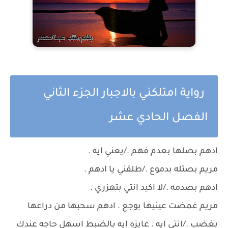
رواية امتلكني بالاجبار الجزء الثاني
الفصل الحادي عشر
ادهم بصلها بعدم فهم ./يعني ايه .
مريم بصتله بدموع ./طلقني يا ادهم .
ادهم بصدمه ./لا اكيد انتي بتهزري .
مريم غمضت عينيها بوجع . ادهم سحبها من دراعها
بغضب ./انتي ايه . عايزه ايه بالضبط اسهل حاجه عندك