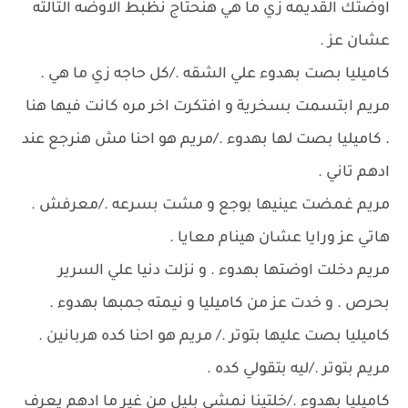
اوضتك القديمه زي ما هي هنحتاج نظبط الاوضه التالته
عشان عز .
كاميليا بصت بهدوء علي الشقه ./كل حاجه زي ما هي .
مريم ابتسمت بسخرية و افتكرت اخر مره كانت فيها هنا
. كاميليا بصت لها بهدوء ./مريم هو احنا مش هنرجع عند
ادهم تاني .
مريم غمضت عينيها بوجع و مشت بسرعه ./معرفش .
هاتي عز ورايا عشان هينام معايا .
مريم دخلت اوضتها بهدوء . و نزلت دنيا علي السرير
بحرص . و خدت عز من كاميليا و نيمته جمبها بهدوء .
كاميليا بصت عليها بتوتر ./ مريم هو احنا كده هربانين .
مريم بتوتر ./ليه بتقولي كده .
كاميليا بهدوء ./خلتينا نمشي بليل من غير ما ادهم يعرف