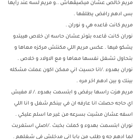
مريم خالص عشان ميضيقهاش ..و مريم لسه عند رأيها
بس ادهم رافض يطلقها .
مريم كانت قاعده هي و نوران .
نوران كانت قاعده بتوتر عشان حاسه ان خلاص هيبتدو
يشكو فيها . عكس مريم اللي مكنتش مركزه معاها و
بتحاول تشغل نفسها معاها و مع الاولاد و خلاص .
نوران بهدوء ./انا حسيت اني ممكن اكون عملت مشكله
بينك و بين ادهم اخر مره .
مريم هزت راسها برفض و ابتسمت بهدوء ./ لا مفيش
اي حاجه حصلت انا عارفه ان في بينكم شغل و انا اللي
اسفه عشان مشيت بسرعه من غير ما اسلم عليكي .
نوران ابتسمت بهدوء و كملت بخبث ./اصلي استغربت
لما ادهم جه و طلب من بابا اني مدخلش في شغلهم .