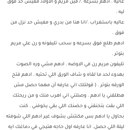
عاليه . ادهم بسرعه ./ فين مريم و الاولاد مفيش حد فوق
ليه .
عاليه باستغراب ./انا هنا من بدري و مفيش حد نزل من
فوق .
ادهم طلع فوق بسرعه و سحب تليفونه و رن علي مريم
بتوتر .
تليفون مريم رن في الاوضه . ادهم مشي وره الصوت
بهدوء لحد ما لقاه و شاف الورق اللي تحتيه . ادهم فتح
الورقه بتوتر . ( قولتلك اني عارفه أن مهما حصل مش
هطلقني يا ادهم . وصلتني اني اهرب منك و من ريحتك
اللي بقت بتخنقني و حضنك اللي بقي يخوفني . كنت
بحاول يا ادهم بس مكنتش بشوف غير ادهم اللي شوفته
ليلة اللي حصل. انا عارفه اول حاجه هتيجي في دماغك ايه