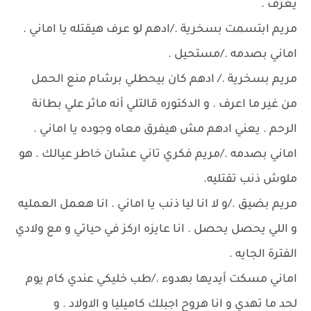
يعرف .
مريم ابتسمت بسخرية ./ادهم لو عرف هيقتله يا اماني .
اماني بصدمه ./مستحيل .
مريم بسخرية ./ ادهم كان بيحطلي برشام منع الحمل
من غير ما اعرف . و الدكتوره قالتلي أنه ماثر علي بطانة
الرحم . يعني ادهم مش هيفرق معاه وجوده يا اماني .
اماني بصدمه ./مريم فكري تاني عشان خاطر عيالك . هو
ملوش ذنب تقتليه.
مريم بضيق ./و لا انا ليا ذنب يا اماني . انا هعمل العمليه
و اللي يحصل يحصل . انا عايزه اركز في حياتي و مع ولادي
الفترة الجايه .
اماني مسكت أيديها بهدوء ./طب خليكي عندي كام يوم
لحد ما تهدي و انا هروح اجبلك كاميليا و الاولاد . و