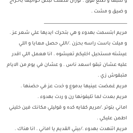
و سبها و طلع فوق . نوران فضلت تبص حواليها باحراج
و ضيق و مشت .
________________________________________
مريم ابتسمت بهدوء و هي بتحرك ايديها علي شعر عز .
و ميلت باست راسه بحزن ./اللي حصل معايا و اللي
عيشته مستحيل اخليكم تعيشوه . انا هعمل اللي اقدر
عليه عشان تبقو اسعد ناس . و عشان في يوم من الايام
متبقوش زي .
مريم غمضت عينيها بدموع و خدت عز في حضنها .
مريم بعدت لما تليفونها رن و ردت بهدوء .
اماني بتوتر ./مريم كفايه كده و قوليلي مكانك فين خليني
اطمن عليكي .
مريم اتنهدت بهدوء ./بيتي القديم يا اماني . انا هناك .