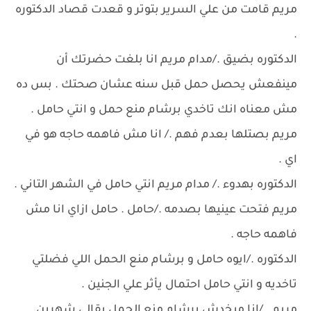
مريم قامت من علي السرير بتوتر و قعدت قصاد الدكتوره
.
الدكتوره بضيق ./مدام مريم انا بلغت حضرتك أن
مينفعش يحصل حمل قبل سنه عشان صحتك . بس ده
مش معناه انك تاخدي برشام منع حمل و انتي حامل .
مريم بصتلها بعدم فهم ./ انا مش فاهمه حاجه هو في
اي .
الدكتوره بهدوء ./ مدام مريم انتي حامل في الشهر التاني .
مريم فتحت عينيها بصدمه ./حامل . حامل ازاي انا مش
فاهمه حاجه .
الدكتوره ./ايوه حامل و برشام منع الحمل اللي فضلتي
تاخديه و انتي حامل احتمال يأثر علي الجنين .
مريم . /انا مبخدش برشام منع الحمل بقالي شهرين .