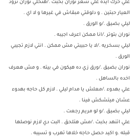
علي حرك أيده علي شعر نوران بخبث ./هنخلي نوران تزود
العيار حبتين . و دلوقتي مبقاش في غيرها و لا اي .
ليلي بضيق ./و الورق .
نوران بتوتر ./انا ممكن اعرف اجيبه .
ليلي بسخريه ./لا يا حبيبتي مش ممكن . انتي لازم تجيبي
الورق .
نوران بضيق ./ورق زي ده هيكون في بيته . و مش هعرف
اخده بالساهل .
علي بهدوء ./معلش يا مدام ليلي . لازم كل حاجه بهدوء
عشان ميتشكش فينا .
ليلي بضيق ./و لو مريم رجعت .
علي اتنهد بخبث ./مش هتلحق . البت دي لازم نوصلها
قبله .و اكيد حصل حاجه خلاها تهرب و تسيبه .