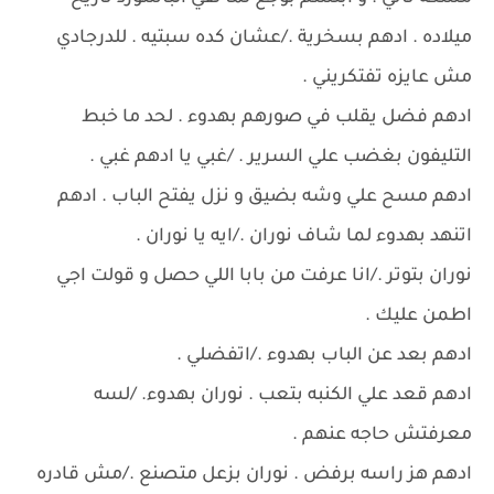
ميلاده . ادهم بسخرية ./عشان كده سبتيه . للدرجادي
مش عايزه تفتكريني .
ادهم فضل يقلب في صورهم بهدوء . لحد ما خبط
التليفون بغضب علي السرير . /غبي يا ادهم غبي .
ادهم مسح علي وشه بضيق و نزل يفتح الباب . ادهم
اتنهد بهدوء لما شاف نوران ./ايه يا نوران .
نوران بتوتر ./انا عرفت من بابا اللي حصل و قولت اجي
اطمن عليك .
ادهم بعد عن الباب بهدوء ./اتفضلي .
ادهم قعد علي الكنبه بتعب . نوران بهدوء. /لسه
معرفتش حاجه عنهم .
ادهم هز راسه برفض . نوران بزعل متصنع ./مش قادره