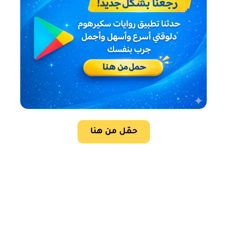
حمّل من هنا