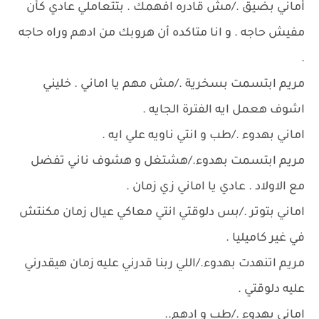
أماني بضيق ./مش قادره افهمك . بتتعاملي عادي كأن
مفيش حاجه . و انا متاكده أن هروبك من ادهم وراه حاجه
.
مريم ابتسمت بسخرية ./مش مهم يا اماني . خليني
اشوف هعمل ايه الفترة الجايه .
اماني بهدوء ./طب و انتي ناويه علي ايه .
مريم ابتسمت بهدوء./هشتغل و هشوف ناني تفضل
مع الاولاد . عادي يا اماني زي زمان .
اماني بتوتر ./بس دلوقتي انتي معاكي عيال زمان مكنتش
في غير كاميليا .
مريم اتنهدت بهدوء./اللي ربنا قدرني عليه زمان هيقدرني
عليه دلوقتي .
اماني بهدوء ./طب و ادهم..