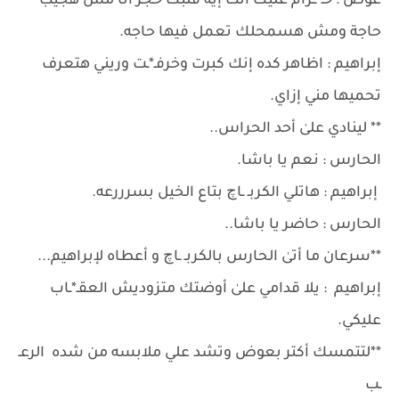
عوض : حـ*ــرام عليك انت إيه قلبك حجر أنا مش هجيب
حاجة ومش هسمحلك تعمل فيها حاجه.
إبراهيم : اظاهر كده إنك كبرت وخرفـ*ـت وريني هتعرف
تحميها مني إزاي.
** لينادي علىٰ أحد الحراس..
الحارس : نعم يا باشا.
إبراهيم : هاتلي الكربـ ـاچ بتاع الخيل بسرررعه.
الحارس : حاضر يا باشا..
**سرعان ما أتىٰ الحارس بالكربـ ـاچ و أعطاه لإبراهيم...
إبراهيم : يلا قدامي علىٰ أوضتك متزوديش العقـ*ـاب
عليكي.
**لتتمسك أكتر بعوض وتشد علي ملابسه من شده الرعـ
ـب