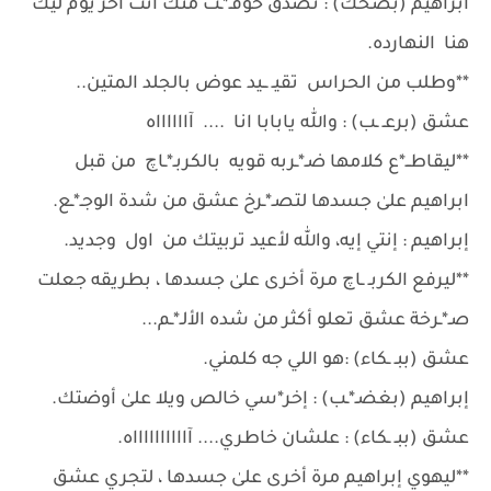
ابراهيم (بضحك) : تصدق خوفـ*ـت منك أنت أخر يوم ليك
هنا النهارده.
**وطلب من الحراس تقيـ ــيد عوض بالجلد المتين..
عشق (برعـ ـب) : وﷲ يابابا انا .... آااااااه
**ليقاطــ*ع كلامها ضـ*ـربه قويه بالكربـ*ـاچ من قبل
ابراهيم علىٰ جسدها لتصـ*ـرخ عشق من شدة الوجـ*ـع.
إبراهيم : إنتي إيه، والله لأعيد تربيتك من اول وجديد.
**ليرفع الكربـ ـاچ مرة أخرى علىٰ جسدها ، بطريقه جعلت
صـ*ـرخة عشق تعلو أكثر من شده الألـ*ـم...
عشق (ببـ ـكاء) :هو اللي جه كلمني.
إبراهيم (بغضـ*ـب) : إخر*سي خالص ويلا علىٰ أوضتك.
عشق (ببـ ـكاء) : علشان خاطري.... آااااااااااه.
**ليهوي إبراهيم مرة أخرى علىٰ جسدها ، لتجري عشق