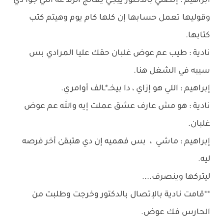
ابراهيم : إتصلي بالدكتور ييجي يعالج الزفـ*ـته اللي جوا دي
وقوليها تعمل حسابها إن كلها كام يوم وهيتم كتب
كتابها.
نادية : طيب عم عوض غلبان حقك عليا المرادي بس
سيبه في الشغل هنا.
إبراهيم : اللي هو إزاي ، دا بيخــ*ـالف أوامري.
نادية : هو مش عارف عشق عملت إيه والله عم عوض
غلبان.
إبراهيم : ماشي ، بس فهميه إن دي هتبقىٰ أخر فرصه
ليه.
ليتركها وينصرف....
**قامت نادية بالإتصال بالدكتور وخرجت وطلبت من
الحارس فك عوض.