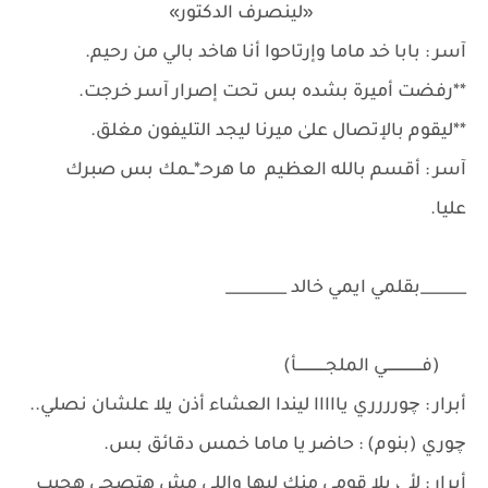
«لينصرف الدكتور»
آسر : بابا خد ماما وإرتاحوا أنا هاخد بالي من رحيم.
**رفضت أميرة بشده بس تحت إصرار آسر خرجت.
**ليقوم بالإتصال علىٰ ميرنا ليجد التليفون مغلق.
آسر : أقسم بالله العظيم ما هرحـ*ــمك بس صبرك
عليا.
______بقلمي ايمي خالد ________
(فــــــــــــــــي الملجـــــــــــــأ)
أبرار : چورررري يااااا ليندا العشاء أذن يلا علشان نصلي..
چوري (بنوم) : حاضر يا ماما خمس دقائق بس.
أبرار : لأ ، يلا قومي منك ليها واللي مش هتصحى هجيب