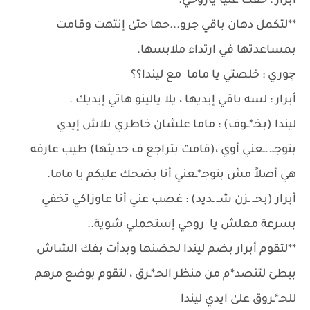
أبرار : حقك عليا ياروحي.
**لتكمل دهان باقي جرو...حها حتىٰ إنتهت وقامت
بمساعدتها في ارتداء ملابسها.
چوري : خلصتي يا ماما مع ليندا؟؟
أبرار : لسه باقي إيديها ، يلا يالينو هاتي إيديك .
ليندا (بخـ*ــوف) : ماما علشان خاطري بلاش إيدي
بتوجــ..ـعني أوي ،(قامت بتراجع ف حديثها) طيب عارفه
هي أصلاً مش بتوجـ*ـعني أنا بضحك عليكم يا ماما.
أبرار (بحــ ـزن شــ ـديد) : غصب عني أنا عاوزاكي تخفي
بسرعة معلش يا روحي إستحملي شوية..
**لتقوم أبرار بضم ليندا لحضنها وبدأت بفك الشاش
ببطئ لتنصد*م من منظر الحـ*ـرق ، لتقوم بوضع مرهم
للحـ*ـروق علىٰ ايدي ليندا