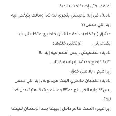
أمامه ، حتىٰ إصد**مت بنادية.
نادية : في إيه ياحبيبتي بتجري ليه كدا ومالك بتبـ*ـكي ليه
إيه اللي حصل؟؟
عشق (ببـ*ـكاء) : دادة علشان خاطري متخليش بابا
يضـ*ـربني. (وتختبي خلفها)
ناديه : متخفيش ، بس أفهم فيه إيه...!!
**ليقـ*ـاطع حديثها إبراهيم قائلا....
إبراهيم : يلا علىٰ فوق.
نادية : علشان خاطري البنت مرعـ ـوبه ، إيه اللي حصل
بس؟؟ وايه الكربـ ـاچ ده؟!!! ومالك وشك متبـ*ـهدل كدا
ليه؟.
إبراهيم : الست هانم داخل إجيبها بعد الإمتحان لقيتها