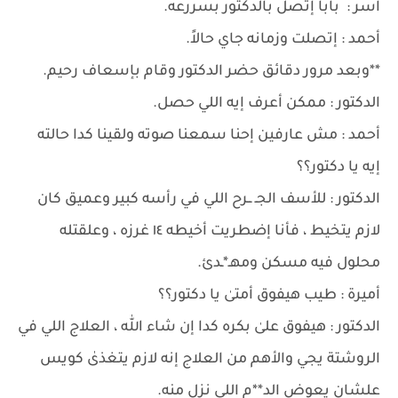
آسر : بابا إتصل بالدكتور بسررعه.
أحمد : إتصلت وزمانه جاي حالاً.
**وبعد مرور دقائق حضر الدكتور وقام بإسعاف رحيم.
الدكتور : ممكن أعرف إيه اللي حصل.
أحمد : مش عارفين إحنا سمعنا صوته ولقينا كدا حالته
إيه يا دكتور؟؟
الدكتور : للأسف الجـ ــرح اللي في رأسه كبير وعميق كان
لازم يتخيط ، فأنا إضطريت أخيطه ١٤ غرزه ، وعلقتله
محلول فيه مسكن ومهـ*ـدئ.
أميرة : طيب هيفوق أمتىٰ يا دكتور؟؟
الدكتور : هيفوق علىٰ بكره كدا إن شاء ﷲ ، العلاج اللي في
الروشتة يجي والأهم من العلاج إنه لازم يتغذىٰ كويس
علشان يعوض الد**م اللي نزل منه.