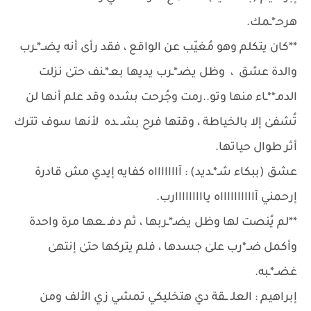
هرحـ*ـمك.
**كان يتكلم وهو مُغيّب عن الواقع ، فقد رأى أنه يضــ*ـرب
والدة عشق ، وظل يضـ*ـرب يديها بعـ*ـنف حتىٰ نزلت
الدمـ**ـاء منها وتو..رمت وجُرحت بشده وقد علم أنها لن
تُشفىٰ إلا بالخياطة ، وقتها فرح بشـ ـده لأنها سوف تترك
أثر طوال حياتها.
عشق (ببكاء شـ*ـديد) : آاااااااه كفايه إيدي مش قادرة
إرحمني آااااااااااه يااااااااارب.
**لم يُنصت لها وظل يضـ*ـربها ، ثم دفـ ـعها مرة واحدة
وأكمل ضــ*رب علىٰ جسدها ، فلم يتركها حتىٰ إنتهىٰ
غضــ*ـبه.
إبراهيم : العلـ ــقة دي هتخليكي تمشي زي الألف ومن