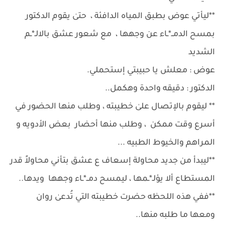
**ليأتي عوض بطبق المياه الدافئة ، حتىٰ يقوم الدكتور
بمسح الدمــ*ـاء عن وجهها ، مع شعور عشق بالالـ*ـم
الشديد
عوض : معلش يا حبيبتي إستحملي.
الدكتور : دقيقه واحدة وهكمل..
** ليقوم بالإتصال علىٰ خطيبته ، وطلب منها الحضور في
أسرع وقت ممكن ، وطلب منها أحضار بعض الأدويه و
المراهم والخيوط الطبيه ...
**ليبدأ من جديد محاولة إسعاف ع عشق بتأني محاولاً قدر
المستطاع ألا يؤلـ*ـمها ، ليمسح دمــ*ـاء وجهها ويدها..
**ففي هذه اللحظه حضرت خطيبته التي تُدعىٰ روان
ومعها ما طلبه منها..