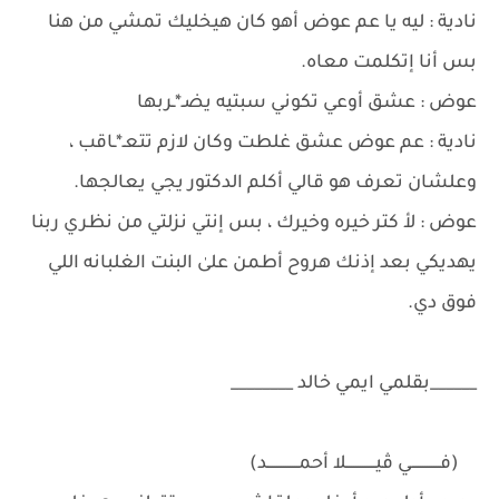
نادية : ليه يا عم عوض أهو كان هيخليك تمشي من هنا
بس أنا إتكلمت معاه.
عوض : عشق أوعي تكوني سبتيه يضـ*ـربها
نادية : عم عوض عشق غلطت وكان لازم تتعـ*ـاقب ،
وعلشان تعرف هو قالي أكلم الدكتور يجي يعالجها.
عوض : لأ كتر خيره وخيرك ، بس إنتي نزلتي من نظري ربنا
يهديكي بعد إذنك هروح أطمن علىٰ البنت الغلبانه اللي
فوق دي.
______بقلمي ايمي خالد ________
(فـــــــــــــي ڤيـــــــــــــلا أحمــــــــــــــد)