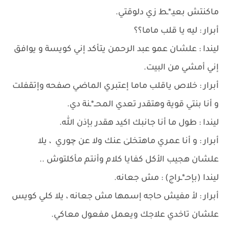
ماكنتش بعيـ*ـط زي دلوقتي.
أبرار : ليه يا قلب ماما؟؟
ليندا : علشان عمو عبد الرحمن يتأكد إني كويسة و يوافق
إني أمشي من البيت.
أبرار : خلاص ياقلب ماما إعتبري الماضي صفحه وإتقفلت
و أنا بنتي قوية وهتقدر تعدي المحــ*ـنة دي.
ليندا : طول ما أنا جانبك اكيد هقدر بإذن ﷲ.
أبرار : و أنا عمري ماهتخلىٰ عنك ولا عن چوري ، يلا
علشان هجيب الأكل كفايا كلام وأنتم مأكلتوش ..
ليندا (بإحـ*ـراج) : مش جعانه.
أبرار : لأ مفيش حاجه إسمها مش جعانه ، يلا كلي كويس
علشان تاخدي علاجك ويعمل مفعول معاكي.