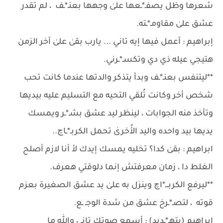
شعرها وظل يصفـ*ـعها علىٰ وجهها بعنـ*ـف ، لم تقدر
عشق علىٰ مقاومـ*ـته.
إبراهيم : أعمل فيها إيه تاني ... يارب بقىٰ علىٰ أخر الزمن
هتيجي عيله ذي دي وتكسـ*ـرني.
**ليتنفس بعنـ*ـف وبدأ يتذكر والدتها عندما كانت تحب
شخص أخر وكانت تُلقي التحيه مع التسليم عليه بيديها
وتأخذ منه الجوابات ، لينظر ليد عشق بشـ*ـر ويمسك
يديها بيد واحده واليد الأُخرىٰ تحمل الكربـ*ـاچ..
ابراهيم : بقىٰ كدا؟ تخليه يمسك إيدك لأ أنا لازم أصلح
الغلط دا ، زمان معرفتش إنما دلوقتي هعرف.
**ليرفع الكربـــ*اچ وينزل به علىٰ يد عشق الصغيرة بعزم
قوته ، لتصـ*ـرخ عشق من شدة الوجـ ـع.
إبراهيم (بتهـ*ـديد) : أسمع صوتك تاني وﷲ ما