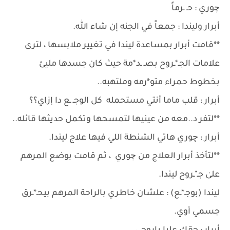
چوري : حـ ـرماً
أبرار وليندا : جمعاً في الجنه إن شاء ﷲ.
**قامت أبرار بمساعدة ليندا في تغيير ملابسها ، لترىٰ
علامات الجـ*ـروح بصـ ـد*مة حيث كان جسدها مليئ
بخطوط حمراء متو*رمه وملتهبه..
أبرار : قلب ماما أنتي مستحمله كل الوجـ ـع دا إزاي؟؟
**لتفر د..معه من عينيها لتمسحها وتكمل حديثها قائله..
أبرار : چوري هاتي الشنطة اللي فيها علاج ليندا.
**لتأخذ أبرار العلاج من چوري ، ثم قامت بوضع المرهم
علىٰ جـ"ـروح ليندا.
ليندا (بوجـ*ـع) : علشان خاطري بالراحة المرهم بيحـ*ـرق
جسمي أوي.