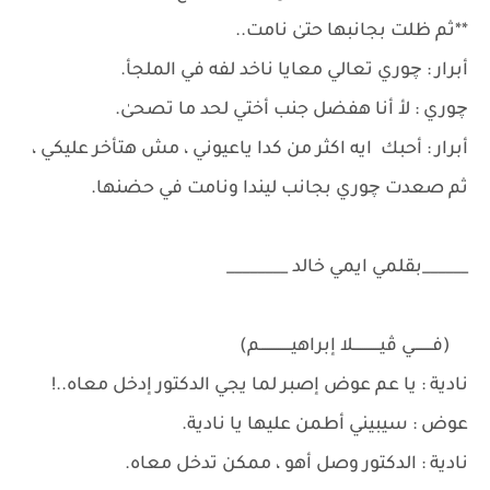
**ثم ظلت بجانبها حتىٰ نامت..
أبرار : چوري تعالي معايا ناخد لفه في الملجأ.
چوري : لأ أنا هفضل جنب أختي لحد ما تصحىٰ.
أبرار : أحبك ايه اكثر من كدا ياعيوني ، مش هتأخر عليكي ،
ثم صعدت چوري بجانب ليندا ونامت في حضنها.
______بقلمي ايمي خالد ________
(فــــــــي ڤيــــــــــــلا إبراهيــــــــــــــم)
نادية : يا عم عوض إصبر لما يجي الدكتور إدخل معاه..!
عوض : سيبيني أطمن عليها يا نادية.
نادية : الدكتور وصل أهو ، ممكن تدخل معاه.