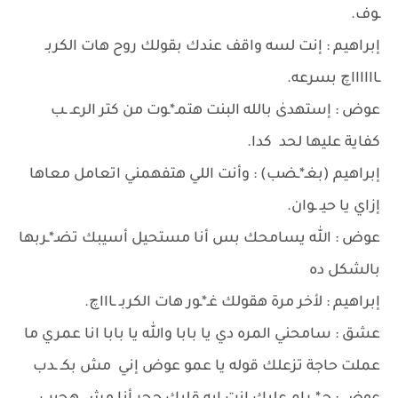
ـوف.
إبراهيم : إنت لسه واقف عندك بقولك روح هات الكربـ
ـااااااچ بسرعه.
عوض : إستهدىٰ بالله البنت هتمـ*ـوت من كتر الرعـ ـب
كفاية عليها لحد كدا.
إبراهيم (بغـ*ـضب) : وأنت اللي هتفهمني اتعامل معاها
إزاي يا حيـ ـوان.
عوض : الله يسامحك بس أنا مستحيل أسيبك تضـ*ـربها
بالشكل ده
إبراهيم : لأخر مرة هقولك غـ*ـور هات الكربـ ـاااچ.
عشق : سامحني المره دي يا بابا والله يا بابا انا عمري ما
عملت حاجة تزعلك قوله يا عمو عوض إني مش بكـ ـدب