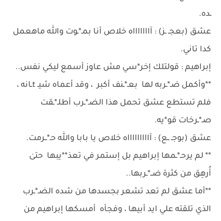
ـده.
عشق (بعجـ ـز) : آاااااااه خلاص أنا بمـ*ـوت وﷲ ماهعمل
كدا تاني.
إبراهيم : قولتلك إخر*سي مش عاوز أسمع ليكي نفس..
**وأكمل ضـ*ـربه لها بعـ*ـنف أكبر ، وقد أعماه شيـ tـانه ،
فلم تستطع عشق تحمل هذا الضـ*ـرب أطلـ*ـقت
صـ*ـرخات قو*يه.
عشق (بوجـ ــع) : آاااااااااه خلاص يا بابا والله حـ*ــرمت.
** لم يرحـ*ـمها إبراهيم بل إستمر في تعذ**يبها حتىٰ
أُرهِق من كثرة ضــ*ـربها..
**أما عشق لم تعد تشعر بجسدها من شده الضـ*ـرب
الذي تلقته علي ايد أبيها ، وفجأه أمسكها إبراهيم من