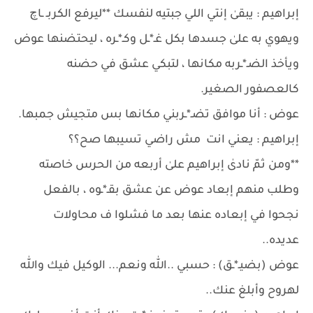
إبراهيم : يبقىٰ إنتي اللي جبتيه لنفسك **ليرفع الكربـ ـاچ
ويهوي به علىٰ جسدها بكل غـ*ـل وكـ*ـره ، ليحتضنها عوض
ويأخذ الضـ*ـربه مكانها ، لتبكي عشق في حضنه
كالعصفور الصغير.
عوض : أنا موافق تضـ*ـربني مكانها بس متجيش جمبها.
إبراهيم : يعني انت مش راضي تسيبها صح؟؟
**ومن ثمّ نادىٰ إبراهيم علىٰ أربعه من الحرس خاصته
وطلب منهم إبعاد عوض عن عشق بقـ*ـوه ، بالفعل
نجحوا في إبعاده عنها بعد ما فشلوا ف محاولات
عديده..
عوض (بضيـ*ـق) : حسبي ..ﷲ ونعم... الوكيل فيك وﷲ
لهروح وأبلغ عنك..