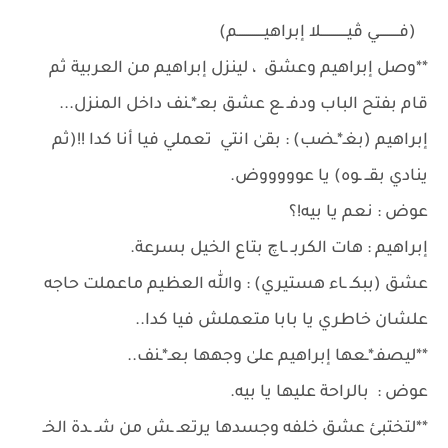
(فــــــــــي ڤيـــــــــــــلا إبراهيـــــــــــــم)
**وصل إبراهيم وعشق ، لينزل إبراهيم من العربية ثم
قام بفتح الباب ودفـ ـع عشق بعـ*ـنف داخل المنزل...
إبراهيم (بغـ*ـضب) : بقىٰ انتي تعملي فيا أنا كدا !!(ثم
ينادي بقــ ـوه) يا عوووووض.
عوض : نعم يا بيه!؟
إبراهيم : هات الكربـ ـاچ بتاع الخيل بسرعة.
عشق (ببكـ ـاء هستيري) : والله العظيم ماعملت حاجه
علشان خاطري يا بابا متعملش فيا كدا..
**ليصفـ*ـعها إبراهيم علىٰ وجهها بعـ*ـنف..
عوض : بالراحة عليها يا بيه.
**لتختبئ عشق خلفه وجسدها يرتعـ ـش من شـ ـدة الخـ