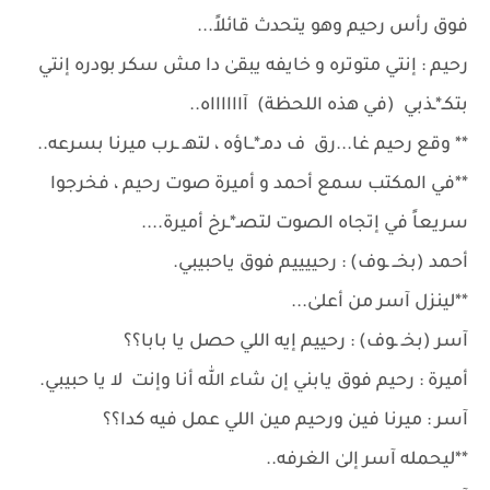
فوق رأس رحيم وهو يتحدث قائلاً...
رحيم : إنتي متوتره و خايفه يبقىٰ دا مش سكر بودره إنتي
بتكـ*ـذبي (في هذه اللحظة) آااااااه..
** وقع رحيم غا...رق ف دمـ*ــاؤه ، لتهـ ـرب ميرنا بسرعه..
**في المكتب سمع أحمد و أميرة صوت رحيم ، فخرجوا
سريعاً في إتجاه الصوت لتصـ*ـرخ أميرة....
أحمد (بخــ ـوف) : رحييييم فوق ياحبيبي.
**لينزل آسر من أعلىٰ...
آسر (بخـ ـوف) : رحييم إيه اللي حصل يا بابا؟؟
أميرة : رحيم فوق يابني إن شاء ﷲ أنا وإنت لا يا حبيبي.
آسر : ميرنا فين ورحيم مين اللي عمل فيه كدا؟؟
**ليحمله آسر إلىٰ الغرفه..