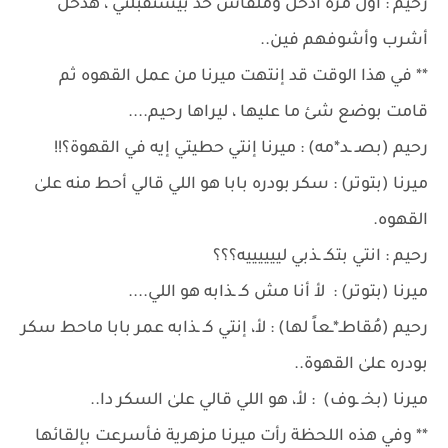
رحيم : أول مره أدخل وملقاش حد بيستقبلني ، هدخل
أشرب وأشوفهم فين..
** في هذا الوقت قد إنتهت ميرنا من عمل القهوه ثم
قامت بوضع شئ ما عليها ، ليراها رحيم....
رحيم (بصـ ـد*مه) : ميرنا إنتي حطيتي إيه في القهوة؟!!
ميرنا (بتوتر) : سكر بودره بابا هو اللي قالي أحط منه علىٰ
القهوه.
رحيم : انتي بتكـ ـذبي لييييييه؟؟؟
ميرنا (بتوتر) : لأ أنا مش كـ ـذابه هو اللي....
رحيم (مُقاطـ*ـعاً لها) : لأ، إنتي كـ ـذابه عمر بابا ماحط سكر
بودره علىٰ القهوة..
ميرنا (بخـ ـوف) : لأ، هو اللي قالي علىٰ السكر دا..
** وفي هذه اللحظة رأت ميرنا مزهرية فأسرعت بإلقائها