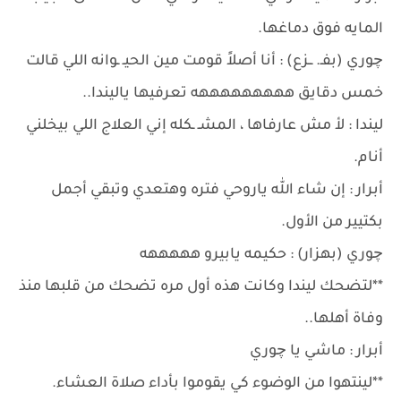
المايه فوق دماغها.
چوري (بفـ. ــزع) : أنا أصلاً قومت مين الحيـ ـوانه اللي قالت
خمس دقايق هههههههههه تعرفيها ياليندا..
ليندا : لأ مش عارفاها ، المشـ ـكله إني العلاج اللي بيخلني
أنام.
أبرار : إن شاء الله ياروحي فتره وهتعدي وتبقي أجمل
بكتيير من الأول.
چوري (بهزار) : حكيمه يابيرو هههههه
**لتضحك ليندا وكانت هذه أول مره تضحك من قلبها منذ
وفاة أهلها..
أبرار : ماشي يا چوري
**لينتهوا من الوضوء كي يقوموا بأداء صلاة العشاء.