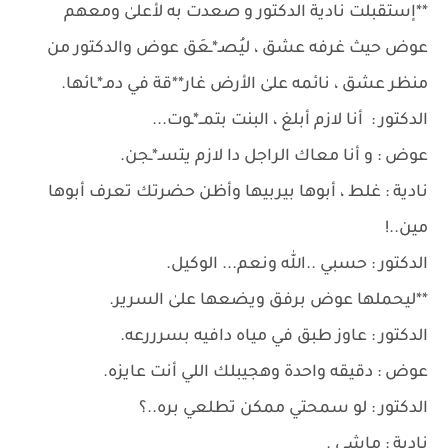
**إستقبلت نادية الدكتور و صعدت به لأعلىٰ ومعهم
عوض حيث غرفه عشق ، ليُصـ*ـعَق عوض والدكتور من
منظر عشق ، نائمه علىٰ الأرض غار**قة في دمـ*ـائها.
الدكتور : أنا لازم أبلغ ، البنت بتمــ*ـوت...
عوض : و أنا معاك الراجل دا لازم يتسـ*ـجن.
نادية : غلط ، أبوها بيربيها وأظن حضرتك تعرف أبوها
مين..!
الدكتور : حسبي ..ﷲ ونعم... الوكيل.
**ليحملها عوض برفق ويضعها علىٰ السرير.
الدكتور : عاوز طبق في مياه دافيه بسرررعه.
عوض : دقيقه واحدة وهجيبلك اللي أنت عايزه.
الدكتور : لو سمحتي ممكن تطلعي بره..؟
نادية : ماشي .