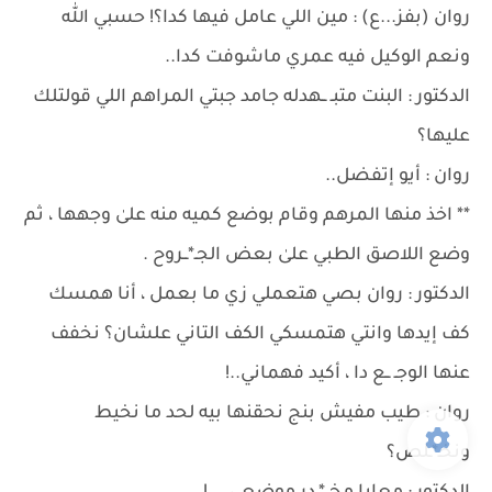
روان (بفز...ع) : مين اللي عامل فيها كدا؟! حسبي ﷲ
ونعم الوكيل فيه عمري ماشوفت كدا..
الدكتور : البنت متبـ ــهدله جامد جبتي المراهم اللي قولتلك
عليها؟
روان : أيو إتفضل..
** اخذ منها المرهم وقام بوضع كميه منه علىٰ وجهها ، ثم
وضع اللاصق الطبي علىٰ بعض الجـ*ــروح .
الدكتور : روان بصي هتعملي زي ما بعمل ، أنا همسك
كف إيدها وانتي هتمسكي الكف التاني علشان؟ نخفف
عنها الوجـ ــع دا ، أكيد فهماني..!
روان : طيب مفيش بنج نحقنها بيه لحد ما نخيط
ونخـ*ـلص؟