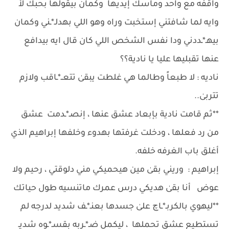
واقفه مع واحد وماسك إيديها وكمان بيقولها بحبك لأ
وايه لما شافتني إستخبت وراه وهو اللي بهدلـ*ـني وكمان
بيهـ*ـددني ودا نفس الشخص اللي كان قال ايه بيدافع
عنها تقبليها عليا يا نادية؟؟
ناديه : لا طبعاً وطالما هي غلطت يبقىٰ تتعــ*ـاقب ولازم
تتربىٰ..
**ثم قامت نادية بإبعاد عشق عنها ، إنصـ*ـدمت عشق
من رد فعلها ، ودخلت غرفتها بهدوء وخلفها إبراهيم الذي
أغلق باب الغرفه خلفه.
إبراهيم : وريني بقىٰ مين هيحميكي مني دلوقتي ، رحيم ولا
عوض أنا بقىٰ هديكي درس عمرك ماتنسيه طول حياتك
**ليهوي بالكربـ*ـاچ علىٰ جسدها بعنـ*ـف شديد لدرجه لم
تستطيع عشق تحملها ، ليكمل ضـ*ـربه بقسـ*ـوه شديـ