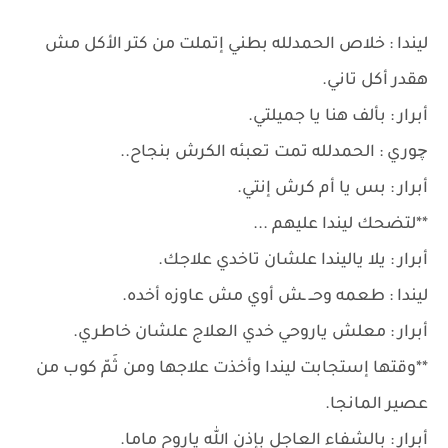
ليندا : خلاص الحمدلله بطني إتملت من كتر الأكل مش
هقدر أكل تاني.
أبرار : بألف هنا يا جميلتي.
چوري : الحمدلله تمت تعبئه الكرش بنجاح..
أبرار : بس يا أم كرش إنتي.
**لتضحك ليندا عليهم ...
أبرار : يلا ياليندا علشان تاخدي علاجك.
ليندا : طعمه وحــ ـش أوي مش عاوزه أخده.
أبرار : معلش ياروحي خدي العلاج علشان خاطري.
**وقتها إستجابت ليندا وأخذت علاجها ومن ثَمّ كوب من
عصير المانجا.
أبرار : بالشفاء العاجل بإذن ﷲ ياروح ماما.