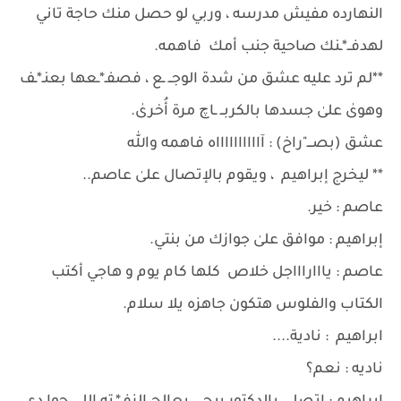
النهارده مفيش مدرسه ، وربي لو حصل منك حاجة تاني
لهدفــ*ـنك صاحية جنب أمك فاهمه.
**لم ترد عليه عشق من شدة الوجــ ـع ، فصفـ*ـعها بعنـ*ـف
وهوىٰ علىٰ جسدها بالكربــ ـاچ مرة أُخرىٰ.
عشق (بصـــ"راخ) : آااااااااااه فاهمه وﷲ
** ليخرج إبراهيم ، ويقوم بالإتصال علىٰ عاصم..
عاصم : خير.
إبراهيم : موافق علىٰ جوازك من بنتي.
عاصم : ياااراااجل خلاص كلها كام يوم و هاجي أكتب
الكتاب والفلوس هتكون جاهزه يلا سلام.
ابراهيم : نادية....
ناديه : نعم؟