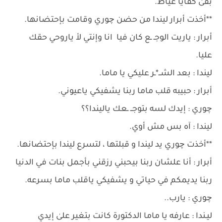
بقىٰ كفايا عياط.
**أخذت أبرار ليندا من حضن چوري وقامت بإحتضانها.
أبرار : ياريت الوجـ ـع كان فيا انا وإنتي لأ ياروحي حقك
عليا.
ليندا : بعد الشــ*ـر عليكي يا ماما.
أبرار : حبيبه قلب ماما ربنا يشفيكي ياعيوني.
چوري : إيدك لسه بتوجــ ـعك ياليندا؟؟
ليندا : آه بس مش أوي.
**أخذت چوري يد ليندا و قبلتها ، لتسرع ليندا بإحتضانها.
أبرار : أنا علشان ربنا بيحبني رزقني بأجمل بنات في الدنيا
ربنا يديمكم في حياتي و يشفيكي ياقلب ماما بسرعه.
چوري : يارب..
ليـندا : عارفه يا ماما الدكتورة كانت بتغير علىٰ إيدي