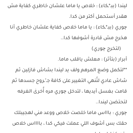
ليندا (ببـ*ـكاء) : خلاص يا ماما علشان خاطري كفاية مش
هقدر أستحمل أكتر من كدا.
چوري (ببـ*ـكاء) : يا ماما خلاص كفاية علشان خاطري أنا
هخرج مش قادرة أشوفها كدا..
(لتخرج چوري)
أبرار (بتأثر) : معلش ياقلب ماما.
**لتكمل وضع المرهم ولف يد ليندا بشاش فازلين ثم
شاش عادي لتُنهي التغيير علىٰ كافة جـ"ـروح جسدها ثم
قامت بغسل أيديها ، لتدخل چوري مره أُخرىٰ الغرفه
لتحتضن ليندا..
چوري : باااس ماما خلصت خلاص ووعد مني لهجيبلك
حقك بس أشوف اللي عملت فيكي كدا ، بااااس خلاص