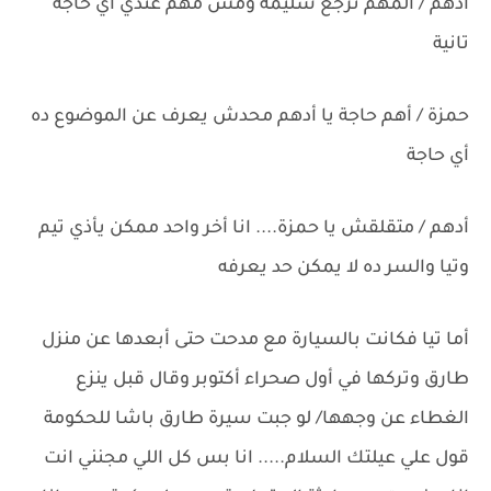
أدهم / المهم ترجع سليمة ومش مهم عندي أي حاجة
تانية
حمزة / أهم حاجة يا أدهم محدش يعرف عن الموضوع ده
أي حاجة
أدهم / متقلقش يا حمزة.... انا أخر واحد ممكن يأذي تيم
وتيا والسر ده لا يمكن حد يعرفه
أما تيا فكانت بالسيارة مع مدحت حتى أبعدها عن منزل
طارق وتركها في أول صحراء أكتوبر وقال قبل ينزع
الغطاء عن وجهها/ لو جبت سيرة طارق باشا للحكومة
قول علي عيلتك السلام..... انا بس كل اللي مجنني انت