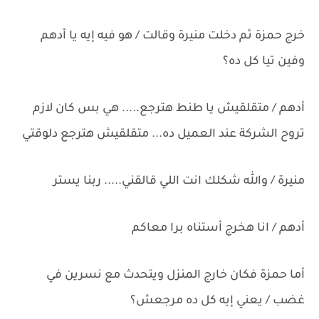
خرج حمزة ثم دخلت منيرة وقالت / هو فيه إيه يا أدهم
وفين تيا كل ده؟
أدهم / متقلقيش يا طنط هترجع..... هي بس كان لازم
تروح الشركة عند العميل ده... متقلقيش هترجع دلوقتي
منيرة / والله شكلك انت اللي قالقني..... ربنا يستر
أدهم / انا هخرج أستناه برا معاكم
أما حمزة فكان خارج المنزل ويتحدث مع نسرين في
غضب / يعني إيه كل ده مرجعش؟