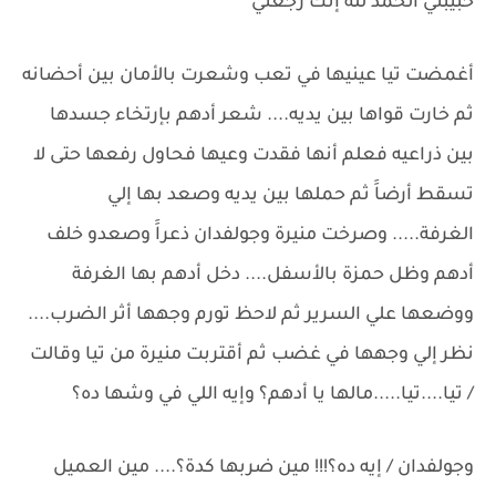
حبيبتي الحمد لله إنك رجعتي
أغمضت تيا عينيها في تعب وشعرت بالأمان بين أحضانه
ثم خارت قواها بين يديه.... شعر أدهم بإرتخاء جسدها
بين ذراعيه فعلم أنها فقدت وعيها فحاول رفعها حتى لا
تسقط أرضاََ ثم حملها بين يديه وصعد بها إلي
الغرفة..... وصرخت منيرة وجولفدان ذعراََ وصعدو خلف
أدهم وظل حمزة بالأسفل.... دخل أدهم بها الغرفة
ووضعها علي السرير ثم لاحظ تورم وجهها أثر الضرب....
نظر إلي وجهها في غضب ثم أقتربت منيرة من تيا وقالت
/ تيا....تيا.....مالها يا أدهم؟ وإيه اللي في وشها ده؟
وجولفدان / إيه ده؟!!! مين ضربها كدة؟.... مين العميل