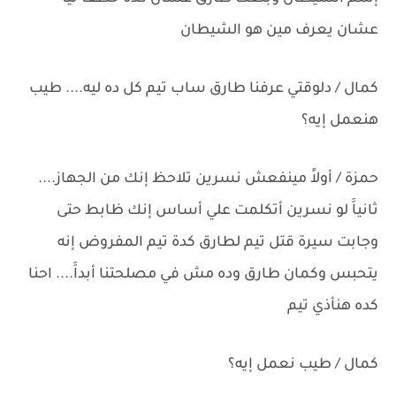
عشان يعرف مين هو الشيطان
كمال / دلوقتي عرفنا طارق ساب تيم كل ده ليه.... طيب
هنعمل إيه؟
حمزة / أولاََ مينفعش نسرين تلاحظ إنك من الجهاز....
ثانياََ لو نسرين أتكلمت علي أساس إنك ظابط حتى
وجابت سيرة قتل تيم لطارق كدة تيم المفروض إنه
يتحبس وكمان طارق وده مش في مصلحتنا أبداََ.... احنا
كده هنأذي تيم
كمال / طيب نعمل إيه؟