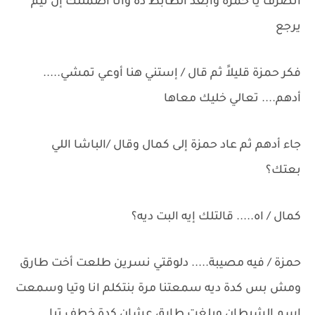
أتصرف يا حمزة وأبعد الظابط ده وانا أضمنلك إن تيم
يرجع
فكر حمزة قليلاََ ثم قال / إستني هنا أوعي تمشي.....
أدهم.... تعالي خليك معاها
جاء أدهم ثم عاد حمزة إلى كمال وقال /الباشا اللي
بعتك؟
كمال / اه..... قالتلك إيه البت ديه؟
حمزة / فيه مصيبة..... دلوقتي نسرين طلعت أخت طارق
ومش بس كدة ديه سمعتنا مرة بنتكلم انا وتيا وسمعت
إسم الشيطان وبلغت طارق عشان كدة خطف تيا