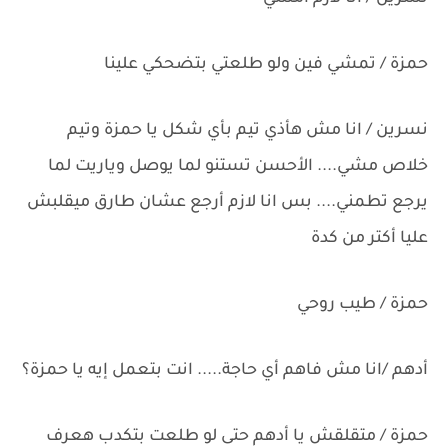
حمزة / تمشي فين ولو طلعتي بتضحكي علينا
نسرين / انا مش هأذي تيم بأي شكل يا حمزة وتيم
خلاص مشي.... الأحسن تستنو لما يوصل وياريت لما
يرجع تطمني.... بس انا لازم أرجع عشان طارق ميقلبش
عليا أكتر من كدة
حمزة / طيب روحي
أدهم /انا مش فاهم أي حاجة..... انت بتعمل إيه يا حمزة؟
حمزة / متقلقش يا أدهم حتى لو طلعت بتكدب هعرف