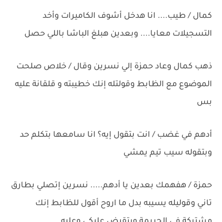
كمال / طيب.... انا هدخل أشوف الكاميرات وأخد
التسجيلات معايا.... وبعدين هبلغ الباشا باللي حصل
ذهب كمال وعاد حمزة إلي نسرين وقال / خلاص صلحت
الموضوع مع الظابط وقولتله إنك خطيبته و قلقانة عليه
بس
أدهم في غضب / انت بتقول إيه؟ انا سامعها بتكلم حد
وبتقوله سيب تيم يمشي
حمزة / هفهمك بعدين يا أدهم..... نسرين إتصلي بطارق
تاني وقوليله يسيبه بدل ما اروح أقول للظابط إنك
مشتركة في الجريمة ويتقبض عليكي وعليه