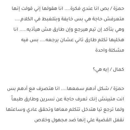
حمزة / بص انا عندي فكرة.... انا هقولها إني قولت إنها
متعرفش حاجة هي بس خايفة وبتلغبط في الكلام....
وهي بتأكد إن تيم هيرجع وإن طارق مش هيأذيه..... انا
هخليها تكلم طارق تاني عشان يرجعه.... بس فيه
مشكلة واحدة
كمال / إيه هي؟
حمزة / شكل أدهم سمعها.... انا هتصرف مع أدهم بس
انت متبينش إنك تعرف حاجة عن نسرين وطارق طبعاََ
ولما ترجع تيا هتدخل تتكلم معاها وتحقق عادي وساعتها
نقفل القضية علي إنها ضد مجهول وخلاص