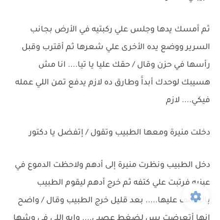
ثم أمسك يدها وجلس علي ركبتيه في الأرض بجانب
السرير ووضع يده الأخرى علي شعرها ثم أقترب وقبل
رأسها في حزن وقال / حقك عليا يا تيا.... انا مش
هسيبك لوحدك أبداََ وطارق ده لازم يدفع تمن اللي عمله
فيكي.... لازم
دخلت منيرة ومعها الطبيب وتقول / إتفضل يا دكتور
دخل الطبيب ونظرت منيرة إلى أدهم ولاحظت الدموع في
عينيه فرتبت علي كتفه ثم خرج أدهم ليقوم الطبيب
بالكشف عليها..... بعد قليل خرج الطبيب وقال / واضح
إنها أتعرضت بس لضغط عصبي.... وإيه اللي في وشها