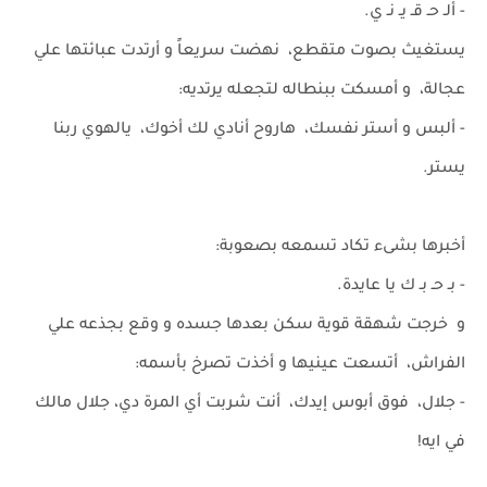
- ألـ حـ قـ يـ نـ ي.
يستغيث بصوت متقطع، نهضت سريعاً و أرتدت عبائتها علي
عجالة، و أمسكت ببنطاله لتجعله يرتديه:
- ألبس و أستر نفسك، هاروح أنادي لك أخوك، يالهوي ربنا
يستر.
أخبرها بشىء تكاد تسمعه بصعوبة:
- بـ حـ بـ ك يا عايدة.
و خرجت شهقة قوية سكن بعدها جسده و وقع بجذعه علي
الفراش، أتسعت عينيها و أخذت تصرخ بأسمه:
- جلال، فوق أبوس إيدك، أنت شربت أي المرة دي، جلال مالك
في ايه!