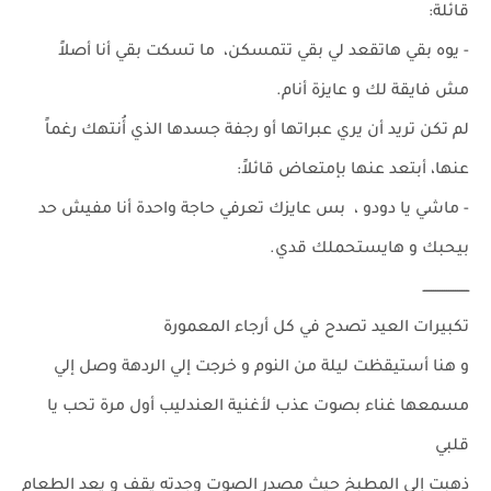
قائلة:
- يوه بقي هاتقعد لي بقي تتمسكن، ما تسكت بقي أنا أصلاً
مش فايقة لك و عايزة أنام.
لم تكن تريد أن يري عبراتها أو رجفة جسدها الذي أُنتهك رغماً
عنها، أبتعد عنها بإمتعاض قائلاً:
- ماشي يا دودو ، بس عايزك تعرفي حاجة واحدة أنا مفيش حد
بيحبك و هايستحملك قدي.
ـــــــــــــــــــــ
تكبيرات العيد تصدح في كل أرجاء المعمورة
و هنا أستيقظت ليلة من النوم و خرجت إلي الردهة وصل إلي
مسمعها غناء بصوت عذب لأغنية العندليب أول مرة تحب يا
قلبي
ذهبت إلي المطبخ حيث مصدر الصوت وجدته يقف و يعد الطعام