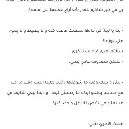
كأن المتوفي ليس زوجها، و مَنْ قال إنها ستشعر بالحزن حياله
بل هي خير شاكرة للقدر بأنه أزاح عقبتها من أمامها.
- بت يا ليلة هي مالها سلفتك قاعدة كده و لا بتعيط و لا بتنوح
علي جوزها!
سألتها هدي فأجابت الأخري:
- ممكن مصدومة عادي يعني.
- بيني و بينك وقت ما شوفتها دخلت علينا البيت وقت ما جت
مع حماتها يطلبو إيدك ما رتحتش ليها، و ديماً ببقي شايفة في
عينيها و هي بتبص لك غل و حقد غيرة.
عقبت الأخري بنفي: