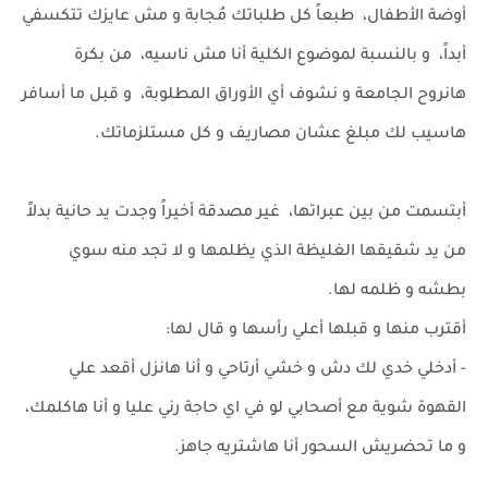
أوضة الأطفال، طبعاً كل طلباتك مُجابة و مش عايزك تتكسفي
أبداً، و بالنسبة لموضوع الكلية أنا مش ناسيه، من بكرة
هانروح الجامعة و نشوف أي الأوراق المطلوبة، و قبل ما أسافر
هاسيب لك مبلغ عشان مصاريف و كل مستلزماتك.
أبتسمت من بين عبراتها، غير مصدقة أخيراً وجدت يد حانية بدلاً
من يد شقيقها الغليظة الذي يظلمها و لا تجد منه سوي
بطشه و ظلمه لها.
أقترب منها و قبلها أعلي رأسها و قال لها:
- أدخلي خدي لك دش و خشي أرتاحي و أنا هانزل أقعد علي
القهوة شوية مع أصحابي لو في اي حاجة رني عليا و أنا هاكلمك،
و ما تحضريش السحور أنا هاشتريه جاهز.