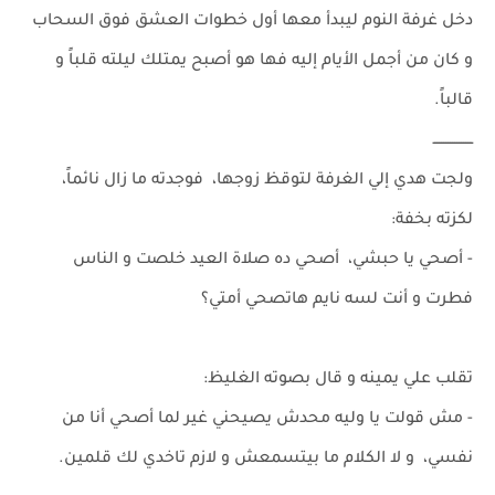
دخل غرفة النوم ليبدأ معها أول خطوات العشق فوق السحاب
و كان من أجمل الأيام إليه فها هو أصبح يمتلك ليلته قلباً و
قالباً.
ــــــــــــــــــ
ولجت هدي إلي الغرفة لتوقظ زوجها، فوجدته ما زال نائماً،
لكزته بخفة:
- أصحي يا حبشي، أصحي ده صلاة العيد خلصت و الناس
فطرت و أنت لسه نايم هاتصحي أمتي؟
تقلب علي يمينه و قال بصوته الغليظ:
- مش قولت يا وليه محدش يصيحني غير لما أصحي أنا من
نفسي، و لا الكلام ما بيتسمعش و لازم تاخدي لك قلمين.