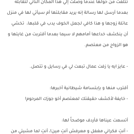
تتلفت من حولها عندما وصلت إلي هذا المكان النائي لتقابله
بعدما أرسل لها رسالة إنه يريد مقابلتها أم سيأتي لها في منزل
عائلة زوجها و هذا كافي لجعل الخوف يدب في قلبها، تخشي
أن ينكشف خداعها أمامهم لا سيما بعدما أقتربت من غايتها و
هو الزواج من معتصم.
- عايز ايه يا زفت عمال تبعت لي في رسايل و تتصل.
أقترب منها و بإبتسامة شيطانية أخبرها:
- خايفة لأكشف حقيقتك لمعتصم أخو جوزك المرحوم!
أتسعت عيناها فأردف موضحاً لها:
- أنتِ فكراني مغفل و معرفش أنتِ مين!، أنتِ لما مشيتي من