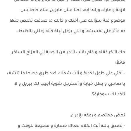
بتجيش ليه تسأل علي أختك، و قبل ما ترد بإجابات ملهاش
لازمة و عارف وراها إيه، إحنا مش عايزين منك حاجة بس
موضوع قلة سؤالك علي أختك و كأنك ما صدقت تخلص منها
ده مأثر علي نفسيتها و اللي يزعل ليلة كأنه زعلني بالظبط.
حك الأخر ذقنه و قام بقلب الأمر من الجدية إلي المزاح الساخر
قائلاً:
- أختي علي طول نكدية و أنت شكلك كده طري معاها ما تنشف
يا صاحبي و بطل خيابة و أسترجل شوية أجيب لك بيريل و لا
تاخد لك سوجارة؟
نهض معتصم و رمقه بإزدراء:
- تصدق بالله أنت الكلام معاك خسارة و مضيعة للوقت و