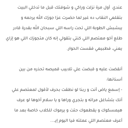
عندي أول مرة نزلت وراكي و شوفتك قبل ما تدخلي البيت
بتقلعي النقاب ده غير لما حضرت عزا جوزك الله يرحمه و
يبشبش الطوبة اللي تحت راسه اللي سبحان الله بقدرة قادر
طلع أخو معتصم اللي كنتي بتقولي إنه كان متجوزك اللي هو إزاي
يعني، فطبيعي فقست الحوار.
أنقضت عليه و قبضت علي تلابيب قميصه تحذره من بين
أسنانها:
- إسمع ياض أنت و ربنا لو نطقت بحرف لأقول لمعتصم علي
أنك بتشاغل مراته و بتجري وراها و يا سلام أخوها لو عرف
هيمسكوك و يقطعوك حتت و يرموك للكلاب خاصة بعد ما
أعرف معتصم اللي عملته فيا اليوم إيـ...