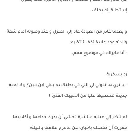
كل محاولات العلاج فشلت و النتايج الأخيرة كلها بتقول
إستحالة إنه يخلف.
و بعدما غادر من العيادة عاد إلي المنزل و عند وصوله أمام شقة
والدته وجد عايدة تقف تنتظره:
- أنا عايزاك في موضوع مهم.
رد بسخرية:
- يا تري ها تقولي لي اللي في بطنك ده يبقي إبن مين؟ و لا لعبة
جديدة هتلعبيها عليا من ألاعيبك القذرة !
لم تنظر إلي عينيه مباشرة تخشي أن يدرك خداعها و أكاذيبها
فقررت أن تشغله بإخباره عن عامر و علاقته بالليلة: