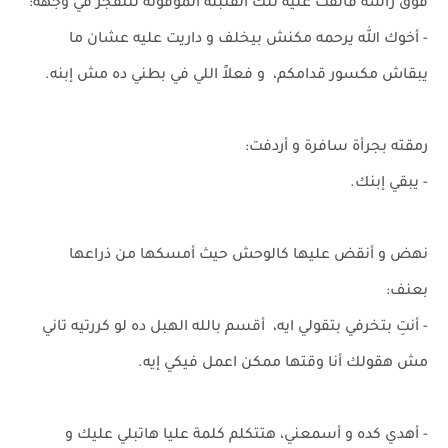
فوق رأسه فألقت عليه تلك القنبلة الموقوتة لتنفجر في وجهه:
- أخوك الله يرحمه مكنش بيخلف و داريت عليه عشان ما
يبقاش مكسور قدامكم، و فعلاً اللي في بطني ده مش إبنه.
رمقته بجرأة سافرة و أردفت:
- يبقي إبنك.
نهض و أنقض عليها كالوحش حيث أمسكها من ذراعها
بعنف:
- أنتِ بتخرفي بتقولي ايه، أقسم بالله الهبل ده لو كررتيه تاني
مش هقولك أنا وقتها ممكن اعمل فيكي إيه.
- أهدي كده و أسمعني، هتتكلم كلمة عليا هاتبلي عليك و