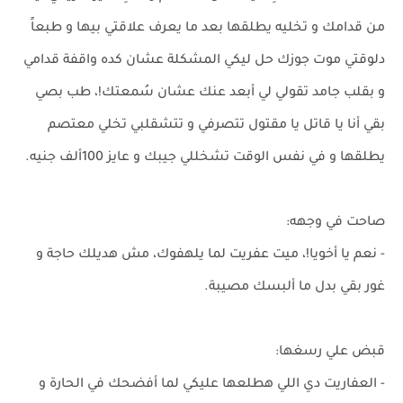
من قدامك و تخليه يطلقها بعد ما يعرف علاقتي بيها و طبعاً
دلوقتي موت جوزك حل ليكي المشكلة عشان كده واقفة قدامي
و بقلب جامد تقولي لي أبعد عنك عشان سُمعتك!، طب بصي
بقي أنا يا قاتل يا مقتول تتصرفي و تتشقلبي تخلي معتصم
يطلقها و في نفس الوقت تشخللي جيبك و عايز 100ألف جنيه.
صاحت في وجهه:
- نعم يا أخويا!، ميت عفريت لما يلهفوك، مش هديلك حاجة و
غور بقي بدل ما ألبسك مصيبة.
قبض علي رسغها:
- العفاريت دي اللي هطلعها عليكي لما أفضحك في الحارة و