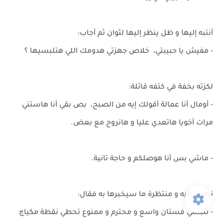
أنتبه إليها و ظل ينظر إليها لثوان ثم أجاب:
- مفيش يا حبيبتي، خلاص جهزتي هدومك اللي هتلبسيها ؟
لكزته بخفة في كتفه قائلة:
- أومال أنا عمالة أقولك إيه من الصبح، بص بقي أنا هاستني
مرات أخويا هاتعدي عليا و هانروح مع بعض.
- ماشي بس أنا هوصلكم و حاجة تانية.
نظرت إليه و منتظرة ما سيخبرها به فقال:
- تلبسي فستان واسع و محترم و ممنوع تحطي نقطة مكياچ