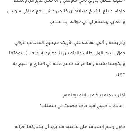
- طيب خلاص يدوني باقي فلوسي و أنا مش عايز من وشهم
حاجة، و بلغ الشيخ عبدالله أن خلاص مش راجع و باقي فلوسي
و أتعابي يبعتهم لي في حوالة، يلا سلام.
زفر بحدة و ألقي بهاتفه علي الأريكة فجميع المصائب تتوالي
فوق رأسه الأولي طلب والدته بأن يتزوج أرملة أخيه التي يمقتها
و يكرهها بشدة و ها هو قد خسر عمله في الخارج و أصبح بلا
عمل.
أقتربت منه ليلة و سألته بإهتمام:
- مالك يا حبيبي فيه حاجة حصلت في شغلك؟
حاول رسم إبتسامة علي شفتيه فلا يريد أن يشاركها أحزانه