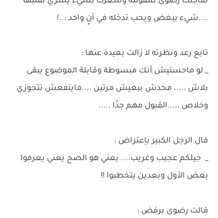
تفاجئت رضوى بمقولته وشعرت بشيء يسري بقلبها
....شيء يبغض ويحب تدخله في آنٍ واحد ...!
تابع رعد ونظرته لا زالت بعيدة عنها :
_ لو ماحستيش أنك مبسوطة وقابلة الموضوع يبقى
بلاش ..... محدش بيعيش مرتين ....ماينفعش تتجوزي
وخلاص .....القبول مهم جدًا .....
قال الرجل الكبير بإعتراض :
_ جيلكم عجيب وغريب.... يعني هو الصح يعني يعرفوا
بعض الأول وبعدين يتخطبوا !!
قالت رضوى برفض :