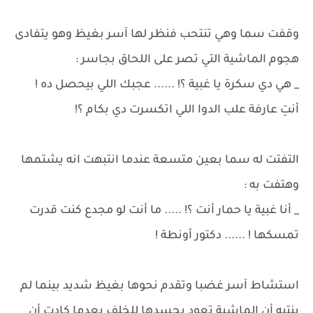
وقفت سما وهي تنتحب فنظر لها آسر بغيظ وهو يتفادى
هجوم الماشية التي تصر على اللحاق بجاسر :
_ هي دي سكرة يا غبية ؟! ...... عجبك اللي بيحصل ده !
أنتِ عارفة علب الدوا اللي اتكسرت دي بكام ؟!
التفتت له سما بعين متسعة عندما انتبهت انه يشتمها
وهتفت به :
_ أنا غبية يا حمار أنت ؟! ..... ما أنت لو مجدع كنت قدرت
تمسكها ! ...... دكتور أونطة !
استشاط آسر غضبا وتقدم نحوها بغيظ شديد بينما لم
ينتبه أن الماشية تعود بجسدها للخلف بعدما كادت أن