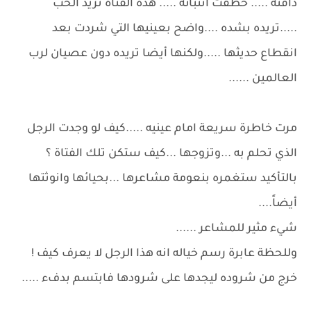
دافئة ..... خطفت انتبائه ..... هذه الفتاة تريد الحب
.....تريده بشده ....واضح بعينيها التي شردت بعد
انقطاع حديثها .....ولكنها أيضا تريده دون عصيان لرب
العالمين ......
مرت خاطرة سريعة امام عينيه .....كيف لو وجدت الرجل
الذي تحلم به ...وتزوجها ...كيف ستكن تلك الفتاة ؟
بالتأكيد ستغمره بنعومة مشاعرها ...بحيائها وانوثتها
أيضاً....
شيء مثير للمشاعر ......
وللحظة عابرة رسم خياله انه هذا الرجل لا يعرف كيف !
خرج من شروده ليجدها على شرودها فابتسم بدفء .....