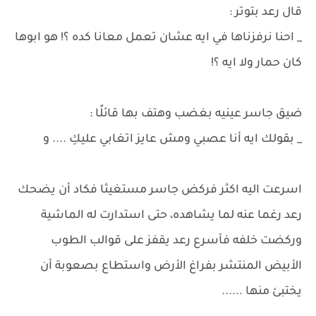
قال رعد بتوتر :
_ احنا نرفزناها في ايه عشان تعمل معانا كده ؟! هو ابوها
كان حمار ولا ايه ؟!
ضيق جاسر عينيه بغضب وهتف بها قائلًا :
_ بقولك ايه أنا عصبي ومش عايز اتغابي عليكِ .... و
اسرعت اليه اكثر فركض جاسر مستغيثا فكاد أن يضحك
رعد رغما عنه لما يشاهده، حتى استدارت له الماشية
وركضت خلفه فأسرع رعد يقفز على قوالب الطوب
الأبيض المنتشر بفراغ الأرض واستطاع بصعوبة أن
يختبئ منها ......