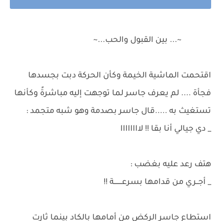
~... بين القبول والحب...~
اقتحمت الماشية الخيمة وكأن الحركة دبت بجسدها
فجأة .... لم يعرف جاسر لما توجهت إليه مباشرةً وكأنها
تستغيث به .....قال جاسر بصدمة وهو شبه متجمد :
_ دي جيالي أنا بقا !! لاااااااا
هتف رعد عليه بغضب :
_ أجــري من قدامها بسرعــــــــة !!
استطاع جاسر الركض من أمامها بالكاد بينما ثارت