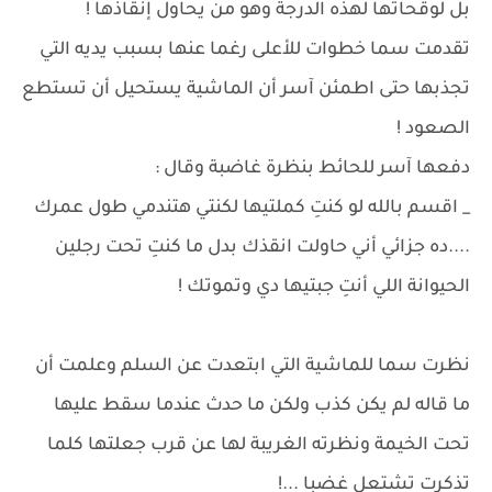
بل لوقحاتها لهذه الدرجة وهو من يحاول إنقاذها !
تقدمت سما خطوات للأعلى رغما عنها بسبب يديه التي
تجذبها حتى اطمئن آسر أن الماشية يستحيل أن تستطع
الصعود !
دفعها آسر للحائط بنظرة غاضبة وقال :
_ اقسم بالله لو كنتِ كملتيها لكنتي هتندمي طول عمرك
....ده جزائي أني حاولت انقذك بدل ما كنتِ تحت رجلين
الحيوانة اللي أنتِ جبتيها دي وتموتك !
نظرت سما للماشية التي ابتعدت عن السلم وعلمت أن
ما قاله لم يكن كذب ولكن ما حدث عندما سقط عليها
تحت الخيمة ونظرته الغريبة لها عن قرب جعلتها كلما
تذكرت تشتعل غضبا ...!