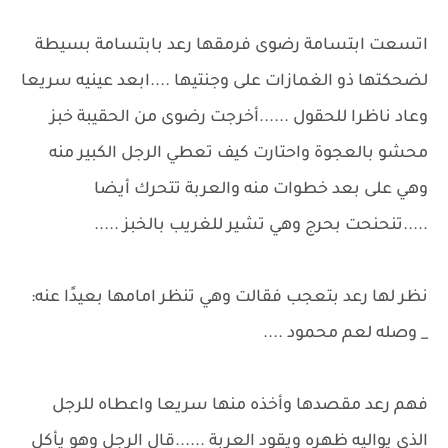
اتسعت ابتسامة رضوى فرمقها رعد بابتسامة بسيطة
لضحكتها ذو الغمازات على وجنتيها ....ابعد عينيه سريعا
وعاد ناظرا للحقول ......أخرجت رضوى من الحقيبة خبز
محشو بالعجوة واحتارت كيف تعطي الرجل الكبير منه
وهي على بعد خطوات منه والعربة تتحرك أيضا
.....تنحنحت بحرج وهي تشير للغريب بالخبز .....
نظر لها رعد بتعجب فقالت وهي تنظر امامها بعيدًا عنه:
_ وصله لعم محمود ....
فهم رعد مقصدها وأخذه منها سريعا واعطاه للرجل
الذي يواليه ظهره ويقود العربة ......قال الرجل وهو يأكل