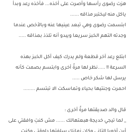
هزت رضوى رأسها وأصرت على أخذه... فأخذه رعد وبدأ
ياكل منه ليختبر مذاقه ......
ابتسمت رضوى وهي تبعد عينيها عنه وبالأخص عندما
وجدته التهم الخبز سريعا ويبدو أنه تلذذ بمذاقه .....
ابتلع رعد آخر قطعة ولم يدرك كيف أكل الخبز بهذه
السرعة !! .....نظر لها مرةً أخرى وابتسم بصمت كأنه
يرسل لها شكر خاص .....
احمرت وجنتيها بحياء وتماسكت الا تبتسم ........
قال والد صديقتها مرةً أخرى :
_ لما تيجي خديجة هبعتهالك ...... مش كنتِ وافقتي على
أبن أخويا التاني وكان زمانك سلفتها دلوقتي وكنت