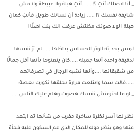
_ أنا ابصلك أنتِ ؟! ......أنتِ هبلة ولا عبيطة ولا مش
شايفة نفسك ؟! ..... زيادة أن لسانك طويل فأنتِ كمان
هبلة ! لولا صوتك مكنتش عرفت انك بنت اصلًا !
لمس بحديثه الوتر الحساس بداخلها .....لم ترَ نفسها
لدقيقة واحدة أنها جميلة .....كان ينعتوها بأنها أقل جمالًا
من شقيقاتها ....وأنها تشبه الرجال في تصرفاتهم
.....قالت سما وابتلعت مرارة بحلقها تكورت بغصة:
_ لو ما احترمتش نفسك هصوت وهلم عليك الناس ....
نظر لها آسر نظرة ساخرة حقرت من شأنها ثم ابتعد
عنها وهو ينظر حوله للمكان الذي عم السكون عليه فجأة
.......