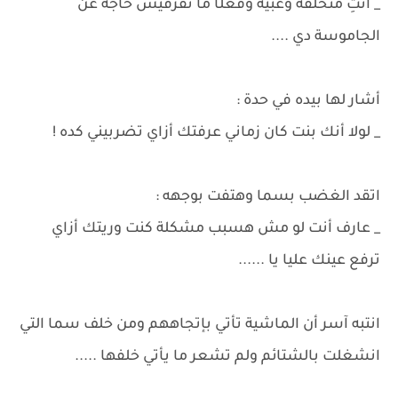
_ أنتِ متخلفة وغبية وفعلًا ما تفرقيش حاجة عن
الجاموسة دي ....
أشار لها بيده في حدة :
_ لولا أنك بنت كان زماني عرفتك أزاي تضربيني كده !
اتقد الغضب بسما وهتفت بوجهه :
_ عارف أنت لو مش هسبب مشكلة كنت وريتك أزاي
ترفع عينك عليا يا ......
انتبه آسر أن الماشية تأتي بإتجاههم ومن خلف سما التي
انشغلت بالشتائم ولم تشعر ما يأتي خلفها .....