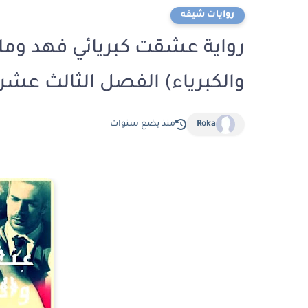
روايات شيقه
رواية عشقت كبريائي فهد ومليك
والكبرياء) الفصل الثالث عشر 13 بقلم دودو محم
Roka
منذ بضع سنوات