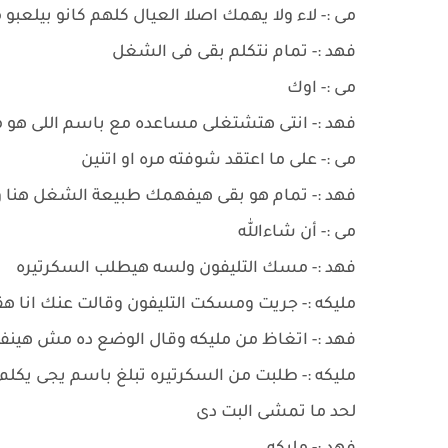
مى :- لاء ولا يهمك اصلا العيال كلهم كانو بيل
فهد :- تمام نتكلم بقى فى الشغل
مى :- اوك
فهد :- انتى هتشتغلى مساعده مع باسم اللى هو م
مى :- على ما اعتقد شوفته مره او اتنين
فهد :- تمام هو بقى هيفهمك طبيعة الشغل هنا 
مى :- أن شاءالله
فهد :- مسك التليفون ولسه هيطلب السكرتيره
مليكه :- جريت ومسكت التليفون وقالت عنك انا 
فهد :- اتغاظ من مليكه وقال الوضع ده مش هينفع
مليكه :- طلبت من السكرتيره تبلغ باسم يجى يك
لحد ما تمشى البت دى