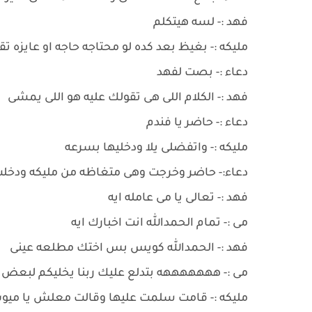
فهد :- لسه هيتكلم
مليكه :- بغيظ بعد كده لو محتاجه حاجه او عايزه تقو
دعاء :- بصت لفهد
فهد :- الكلام اللى هى تقولك عليه هو اللى يمشى
دعاء :- حاضر يا فندم
مليكه :- واتفضلى يلا ودخليها بسرعه
دعاء:- حاضر وخرجت وهى متغاظه من مليكه ودخل
فهد :- تعالى يا مى عامله ايه
مى :- تمام الحمدالله انت اخبارك ايه
فهد :- الحمدالله كويس بس اختك مطلعه عينى
مى :- هههههههه بتدلع عليك ربنا يخليكم لبعض
مليكه :- قامت سلمت عليها وقالت معلش يا مي