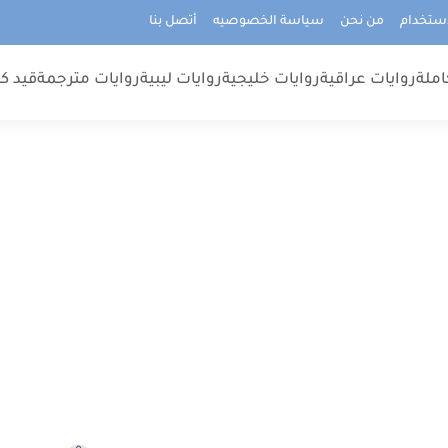
استخدام
من نحن
سياسة الخصوصيه
أتصل بنا
املة
روايات عراقية
روايات خليجية
روايات ليبية
روايات مترجمة
قيد كت