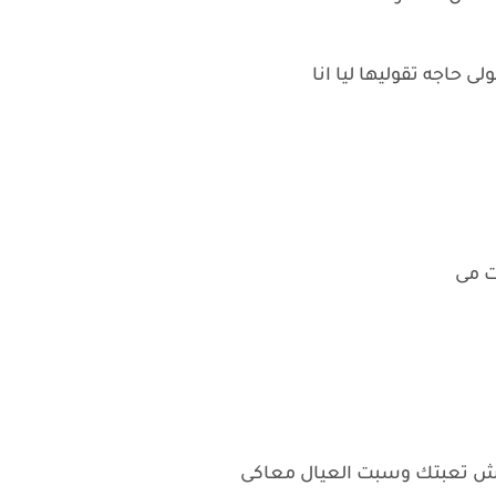
لى حاجه تقوليها ليا انا
ت مى
وش تعبتك وسبت العيال معاكى