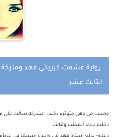
رواية عشقت كبريائي فهد ومليكة ال
الثالث عشر
وصلت مى وهى متوتره دخلت الشركه سألت على مك
دخلت دعاء المكتب وقالت
دعاء:- بدلع استاذ فهد فى واحده اسمها مى عاي