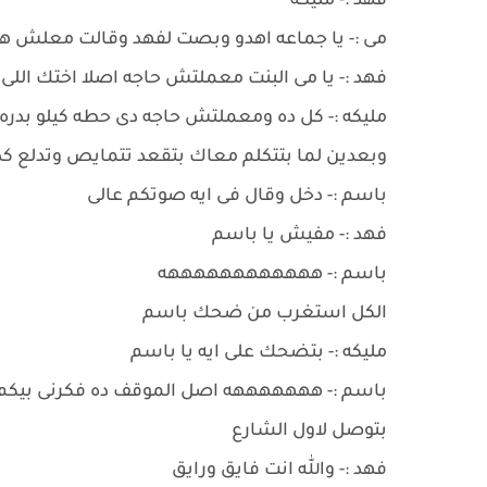
فهد :- مليكه
مى :- يا جماعه اهدو وبصت لفهد وقالت معلش هى 
فهد :- يا مى البنت معملتش حاجه اصلا اختك ال
مليكه :- كل ده ومعملتش حاجه دى حطه كيلو بدر
وبعدين لما بتتكلم معاك بتقعد تتمايص وتدلع 
باسم :- دخل وقال فى ايه صوتكم عالى
فهد :- مفيش يا باسم
باسم :- ههههههههههههه
الكل استغرب من ضحك باسم
مليكه :- بتضحك على ايه يا باسم
باسم :- هههههههه اصل الموقف ده فكرنى بيكم اي
بتوصل لاول الشارع
فهد :- والله انت فايق ورايق