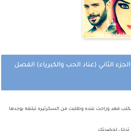
جزء الثاني (عناد الحب والكبرياء) الفصل
تب فهد وراحت عنده وطلبت من السكرتيره تبلغه بوجدها
زه تدخل لحضرتك