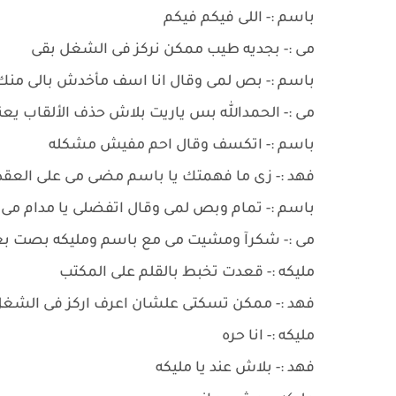
باسم :- اللى فيكم فيكم
مى :- بجديه طيب ممكن نركز فى الشغل بقى
باسم :- بص لمى وقال انا اسف مأخدش بالى منك 
مى :- الحمدالله بس ياريت بلاش حذف الألقاب يع
باسم :- اتكسف وقال احم مفيش مشكله
فهد :- زى ما فهمتك يا باسم مضى مى على الع
باسم :- تمام وبص لمى وقال اتفضلى يا مدام مى
مى :- شكرآ ومشيت مى مع باسم ومليكه بصت بغ
مليكه :- قعدت تخبط بالقلم على المكتب
فهد :- ممكن تسكتى علشان اعرف اركز فى الشغ
مليكه :- انا حره
فهد :- بلاش عند يا مليكه