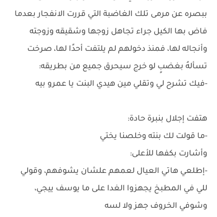
ببصره عن مرمى تلك الغاضبة التي قررت الانفجار بعدما
فاض بها الكيل جراء تجاهل زوجها وشقيقه وزوجته
وأنجاله لها، فمنذ دخولهم لم يلتفت أحدًا لها، صرخت
تسألهُ بغضبٍ لو خرج سيحرق جميع من بطريقه:
-فيك تشرح لي وتقلي مين هيدي البنت يا عمرو بيه
هتفت إجلال بنبرة حادة:
-ما قولت لك بنته وخلصنا يختي
وأشارت بكفها للأعلى:
-إطلعي هاتي العيال لعمهم علشان يشوفهم، وقولي
للي في المطبخ يجهزوا الغدا على ما يوسف ييجي،
وشوفي الخروف جهز ولا لسه