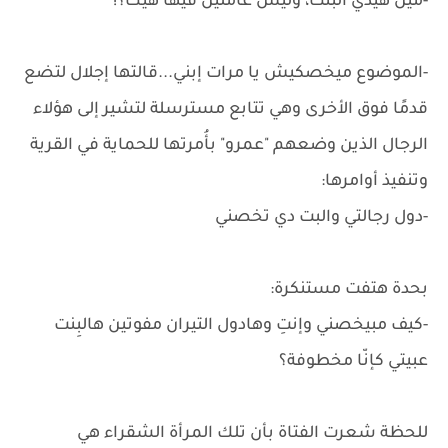
-مين هيدي البنت، وليش عاملين فيها هيك؟!
-الموضوع ميخصكيش يا مرات إبني...قالتها إجلال لتضع
قدمًا فوق الأخرى وهي تتابع مسترسلة لتشير إلى هؤلاء
الرجال الذين وضعهم "عمرو" بأُمرتها للحماية في القرية
وتنفيذ أوامرها:
-دول رجالتي والبت دي تخصني
بحدة هتفت مستنكرة:
-كيف مبيخصني وإنتِ وهادول التيران مفوتين هالبِنت
عبيتي كإنّا مخطوفة؟
للحظة شعرت الفتاة بأن تلك المرأة الشقراء هي