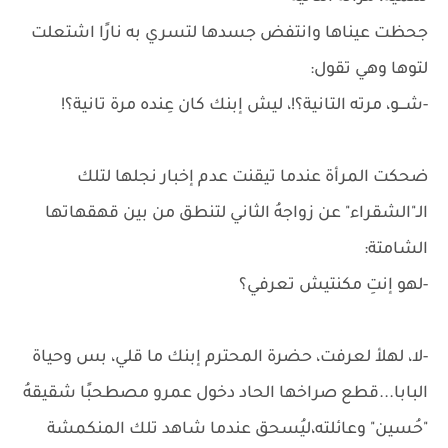
جحظت عيناها وانتفض جسدها لتسري به نارًا اشتعلت
لتوها وهي تقول:
-شـــو، مرته التانية؟!، ليش إبنك كان عِنده مرة تانية؟!
ضحكت المرأة عندما تيقنت عدم إخبار نجلها لتلك
الـ"الشقراء" عن زواجهُ الثاني لتنطق من بين قهقهاتها
الشامتة:
-لهو إنتِ مكنتيش تعرفي؟
-لا، لهلأ لعرفت، حضرة المحترم إبنك ما قلي، بس وحياة
البابا...قطع صراخها الحاد دخول عمرو مصطحبًا شقيقهُ
"حُسين" وعائلته،ليُسحق عندما شاهد تلك المنكمشة