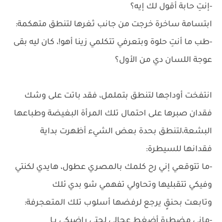
-إنتِ حابة أقول لك إيه؟
ابتسامة ساخرة خرجت من جانب ثغرها لتنطق متهكمة:
-طب ما أنتِ حلوة وبتعرفي تتكلمي زينا أهو!، كان ليه بقى
عوجة اللسان دي من الأول؟
انتفخت أوداجها لتنطق بتململ، فقد باتت على وشك
فقدان صبرها على احتمال تلك المرأة البغيضة وطباعها
البشعة،لتنطق بحدة بعض الشيء أظهرت بداية
فقدانها للسيطرة:
-ما تتوقعي إني رح كلمك بالمصري عطول، هايدي لكنتي
وفيكي تتقبليها وتحاولي تفهمي شو بدي ئلك
وتابعت بحنقٍ يرجع لرفضها أسلوب تلك المتعجرفة:
-ماني مضطرة أضغط عحالي لحتى راضيكي يـا