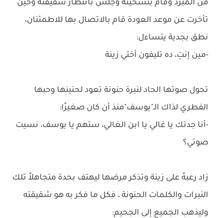
من المبرد وقام بتسخينه وجلس بانتظار شقيقته وحين
تأخرت عن موعد العودة قام بالاتصال بها للاطمئنان،
نطق بجدية يتساءل:
-مين إنتِ، ده تليفون أختي زينة
تحول صوتها الحاد لنبرة حنونة تعود لحنينها وحبها
الفطري لذاك الـ"يوسف"منذ أن كان صغيرًا:
-أنا جدتك يا غالي يا ابن الغالي، ستهم يا يوسف، نسيت
صوتي؟
زاد رعبهُ على زينة وتذكر مرضها ليهتف بحدة متجاهلاً تلك
النبرات والكلمات الحنونة ، فكل ما فكر به هو شقيقته
وليذهب الجميع إلى الجحيم: