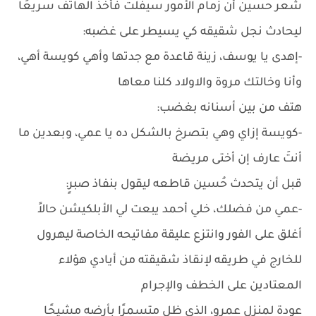
شعر حسين أن زمام الأمور سيفلت فأخذ الهاتف سريعًا
ليحادث نجل شقيقه كي يسيطر على غضبه:
-إهدى يا يوسف، زينة قاعدة مع جدتها وأهي كويسة أهي،
وأنا وخالتك مروة والاولاد كلنا معاها
هتف من بين أسنانه بغضب:
-كويسة إزاي وهي بتصرخ بالشكل ده يا عمي، وبعدين ما
أنتَ عارف إن أختى مريضة
قبل أن يتحدث حُسين قاطعه ليقول بنفاذ صبرٍ:
-عمي من فضلك، خلي أحمد يبعت لي الأبلكيشن حالاً
أغلق على الفور وانتزع عليقة مفاتيحه الخاصة ليهرول
للخارج في طريقه لإنقاذ شقيقته من أيادي هؤلاء
المعتادين على الخطف والإجرام
عودة لمنزل عمرو، الذي ظل متسمرًا بأرضه مشيحًا