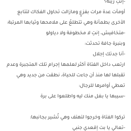
-إنتِ زينة؟
أومأت عدة مرات بفزعٍ ومازالت تحاول الفكاك لتتابع
الأخرى بطمأنة وهي تتطلعُ على ملامحها وثيابها المرتبة:
-متخافيش، إنتِ لا مخطوفة ولا دياولو
وبنبرة جافة تحدثت:
-أنا جدتك إجلال
ارتعب داخل الفتاة أكثر لعلمها إجرام تلك المتجبرة وعدم
تقبلها لها منذ أن جاءت للحياة، نطقت من جديد وهي
تعطي أوامرها للرجال:
-سيبها يا بغل منك ليه واطلعوا على برة
تركوا الفتاة وخرجوا لتهتف وهي تُشير بجانبها:
-تعالي يا بت إقعدي جنبي