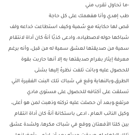
-ما تحاول تقرب مني
طب إهدي وأنا هفهمك على كل حاجة
قص لها حكايته مع سُمية وكيف استطاعت خداعه ولف
شباكها حوله لاصطياده، وادعى كذبًا أنهُ كان أداة لانتقام
سمية من صديقتها لعشق سمية له من قبل، وأنه برغم
معرفة إيثار بغرام صديقتها به إلا أنها حاربت بقوة
للحصول عليه وباتت تلفت نظرهُ إليها بشتى
الطرق،وبالنهاية وقع في شباك تلك البنت الفقيرة التي
تسلقت على أكتافه للحصول على مستوى مادي
مرتفع،وبعد أن حصلت عليه تركته وذهبت لمن هو أعلى،
وكيل النائب العام ، ادعى باستكانة أنهُ كان أداة انتقام
بين كلتا الأفعتان ووقع في شباك مكرها، ولشدة عشق