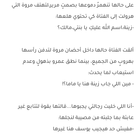
على حالها تنهمرُ دموعها بصمتٍ مرير،لتهتف مروة التي
هرولت إلى الفتاة كي تحتوي هلعها:
-زينة،اسم الله عليكِ يا بنتي،مالك؟
ألقت الفتاة حالها داخل أحضان مروة لتدفن رأسها
بهروبٍ من الجميع، بينما نطق عمرو بذهولٍ وعدم
استيعاب لما يحدث:
- مين اللي جاب زينة هنا يا ماما؟!
-أنا اللي خليت رجالتي يجبوها...قالتها بقوة لتتابع غير
عابئة بما جلبته من مصيبة لنجلها:
-مفيش حد هيجيب يوسف هنا غيرها