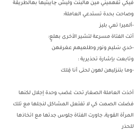
فيكي تفهميني مين هالبنت وليش چايبتيها بهالطريقة
وصاحت بحدة تستدعي العاملة:
-ألميرا تعي بليز
أتت الفتاة مسرعة لتشير الأخرى بهلعٍ:
-خدي سَليم ونور وطلعيهم عغرفهن
وتابعت بإشارة تحذيرية :
-وما بتنزليهن لهون لحتى أنا قِلك
أخذت العاملة الصغار تحت غضب وحدة إجلال لكنها
فضلت الصمت كي لا تفتعل المشاكل لنجلها مع تلك
المرأة القوية، جاورت الفتاة جلوس جدتها مع اتخاذها
للحذر