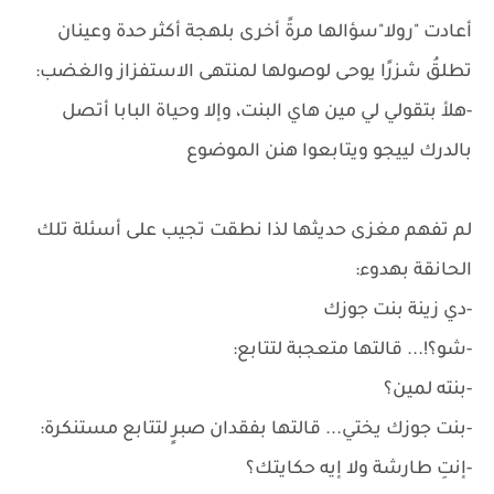
أعادت "رولا"سؤالها مرةً أخرى بلهجة أكثر حدة وعينان
تطلقُ شزرًا يوحى لوصولها لمنتهى الاستفزاز والغضب:
-هلأ بتقولي لي مين هاي البنت، وإلا وحياة البابا أتصل
بالدرك لييجو ويتابعوا هنن الموضوع
لم تفهم مغزى حديثها لذا نطقت تجيب على أسئلة تلك
الحانقة بهدوء:
-دي زينة بنت جوزك
-شو؟!... قالتها متعجبة لتتابع:
-بنته لمين؟
-بنت جوزك يختي... قالتها بفقدان صبرٍ لتتابع مستنكرة:
-إنتِ طارشة ولا إيه حكايتك؟