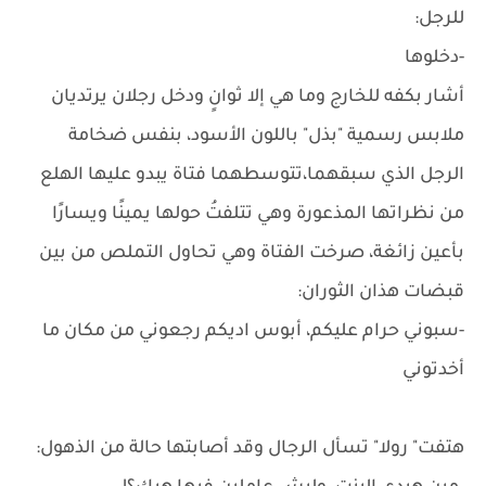
للرجل:
-دخلوها
أشار بكفه للخارج وما هي إلا ثوانٍ ودخل رجلان يرتديان
ملابس رسمية "بذل" باللون الأسود، بنفس ضخامة
الرجل الذي سبقهما،تتوسطهما فتاة يبدو عليها الهلع
من نظراتها المذعورة وهي تتلفتُ حولها يمينًا ويسارًا
بأعين زائغة، صرخت الفتاة وهي تحاول التملص من بين
قبضات هذان الثوران:
-سبوني حرام عليكم، أبوس اديكم رجعوني من مكان ما
أخدتوني
هتفت" رولا" تسأل الرجال وقد أصابتها حالة من الذهول: