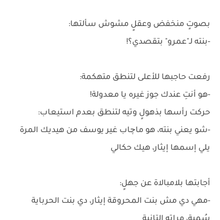
بصوتٍ منخفض وعقلٍ مشوش سألتها:
-بنته لـ"عمرو" بتقصدي؟!
رفعت حاجبها للأعلى لتنطق متهكمة:
-هو أنتِ عندك جوز غيره يا معدولة!
حركت رأسها بذهولٍ وتيه لتنطق بعدم استيعاب:
-شو يعني بنته، هو ماچاب غير يوسف من هيديك المرة
يلي إسمها إيثار، هيك حكالي
أجابتها بلامبالاة عن جهلٍ:
-مهي دي مش بنت المحروقة إيثار، دي بنت الحرباية
سُمية، مراته التانية