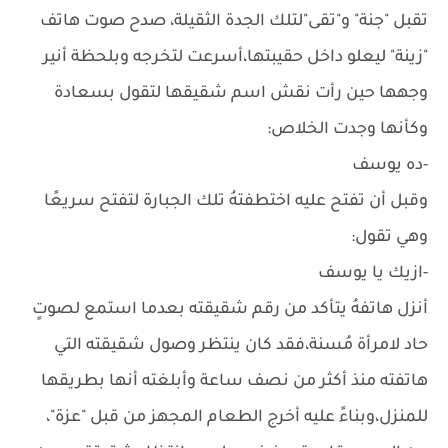
تقبل "جنة" و"تقى"لتلك الجدة الثقيلة، صدح صوت هاتف
"زينة" ليعلو داخل حقيبتها،أسرعت لتخرجه وبلحظة أنير
وجهها حين رأت نقش اسم شقيقها لتقول بسعادة
وكأنها وجدت الخلاص:
-ده يوسف
وقبل أن تفتح عليه اختطفتهُ تلك الجبارة لتفتح سريعًا
وهي تقول:
-ازيك يا يوسف
أنزل هاتفهُ يتأكد من رقم شقيقته بعدما استمع لصوتٍ
حاد لامرأة مُسنة،فقد كان ينتظر وصول شقيقته التي
هاتفته منذ أكثر من نصف ساعة وأبلغته أنها بطريقها
للمنزل،وبناءً عليه أخرج الطعام المجهز من قبل "عزة"،