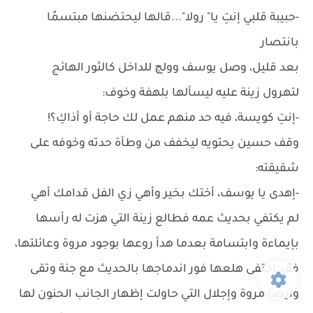
-حبيبة قلبي إنتِ يا" رولا"...قالها ليحتضنها مبتسمًا
بانتصار
بعد قليل، وصل يوسف وولچ للداخل كالثور الهائج
لتهرول زينة عليه ليسألها بلهفة وخوف:
-إنتِ كويسة، فيه حد منهم عمل لك حاجة أو أذاكِ؟!
وقف حسين يحتويه ليخفف من وطأة حدته وخوفه على
شقيقته:
-إهدى يا يوسف، أختك بخير وأهي زي الفل قدامك أهي
لم يكتفي بحديث عمه فطالع زينة التي هزت له رأسها
بإيماءة وابتسامة بعدما هدأ روعها بوجود مروة وعائلتها،
فقد اختفى هلعها فور اندماجها بالحديث مع جنة وتقى
وأيضًا مروة وإجلال التي حاولت إظهار الجانب الحنون لها