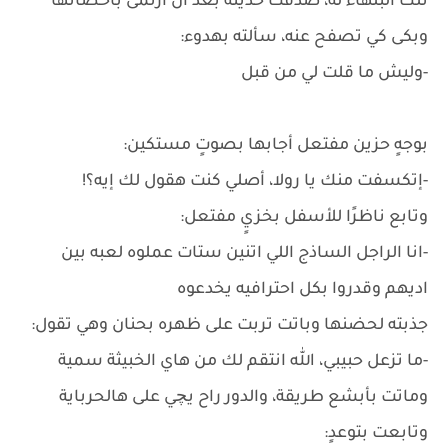
تلك البلهاء له، صدقت حديثه بعد أن ارتمى بأحضانها
وبكى كي تصفح عنه، سألته بهدوء:
-وليش ما قلت لي من قبل
بوجهٍ حزين مفتعل أجابها بصوتٍ مستكين:
-إتكسفت منك يا رولا، أصلي كنت هقول لك إيه؟!
وتابع ناظرًا للأسفل بخزيٍ مفتعل:
-انا الراجل الساذج اللي اتنين ستات عملوه لعبه بين
اديهم وقدروا بكل احترافيه يخدعوه
جذبته لحضنها وباتت تربت على ظهره بحنان وهي تقول:
-ما تزعل حبيبي، الله انتقم لك من هاي الخبيثة سمية
وماتت بأبشع طريقة، والدور راح يچي على هالحرباية
وتابعت بتوعدٍ: