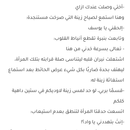
-أختي وصلت عندك ازاي
وهنا استمع لصياح زينة التي صرخت مستنجدة:
-إلحقني يا يوسف
وتابعت بنبرة تقطع أنياط القلوب:
- تعالى بسرعة خدني من هنا
اشتعلت نيران قلبه ليتناسى صلة قرابته بتلك المرأة،
ليهتف بحدة ضاربًا بكل شيء عرض الحائط بعد استماع
استغاثة زينة له:
-قسمًا بربي، لو حد لمس زينة لاوديكم في ستين داهية
كلكم
اتسعت حدقتا المرأة لتنطق بعدم استيعاب:
-إنتَ بتهددني يا واد؟!