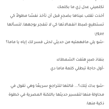
تكلميني عدل زي ما بكلمك
أخذت تقلب عيناها بضجرٍ قبل أن تأخذ نفسًا مطولاً كي
تستطيع ضبط انفعالاتها كي لا تنفجر بوجهها، لتسألها
ببرودٍ:
-شو يلي مافهمتيه من حديثي لحتى فسر لك إياه يا ماما؟
بنفاذ صبرٍ هتفت الشمطاء:
-أول حاجة تبطلي كلمة ماما دي
-شو بدك ئِلك؟... قالتها لتتراجع سريعًا وهي تقول في
محاولة منها لتفسير حديثها باللكنة المصرية في خطوة
ذكية منها: