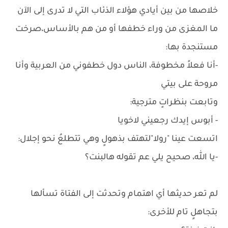
خلاصها من بين أيادي هؤلاء الذئاب التي لا تدرى إلى الآن
ما المغزى من وراء خطفها أو من هم بالأساس،صرخت
مستنجدة بها:
-أنا فعلاً مخطوفة، الناس دول خطفوني من العربية وأنا
مروحة على بيتي
وتابعت بنظراتٍ مترجية:
- أبوس إيدك رجعيني لاخويا
اتسعت عينا "رولا"لتهتف بذهولٍ وهي تتطلعُ نحو إجلال:
-يا الله، صحيح يلي عم تقوله هالبنت؟
لم تعر حديثها أي اهتمام وتحدثت إلى الفتاة تسألها
بتجاهلٍ تام للأخرى: