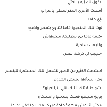
-بقول لك إيه يا اختي
أمعنت الأخرى النظر لتنطق باحترام:
-إي ماما
لوت تلك المتجبرة فاها لتتابع بتهكمٍ واضح:
-كلمة ماما دي تبطليها، مبحبهاش
وتابعت ساخرة:
-بتجيب لي كرشة نَفَس
استدعت الكثير من الصبر لتتحمل تلك المستفزة لتبتسم
وهي تسألها بمنتهى الهدوء :
-شو حابة ئِلك لأئلك اللي بترتاحيلو؟
بوجهٍ متجهمٍ هتفت بسخطٍ واستنكار:
-يختي أنا مش فاهمة حاجة من كلامك الملخفن ده، ما