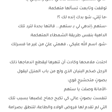
توقفت وتابعت تسألها متهكمة:
-ما ئِلتي، شو بدك إنده لك ؟!
-ستهم ،إندهي لي بـ ستهم... قالتها بحدة لترد تلك
الداهية بنفس طريقة الشمطاء المتهكمة:
-شو، اسم الله عليكي ، فهمتي عليّ من غير ما فسرلك
احتدت ملامحها وكادت أن تنهرها ليقطع اندماجها ذلك
الرجل ضخم البنيان الذي ولچ من باب المنزل ليقول
بصوتٍ متحشرجٍ قوي:
-الأمانة وصلت يا ستهم
تنفست بصوتٍ عالي كي تكبح جماح غضبها بسبب تلك
التي لم تقدم لها فروض الولاء والطاعة، لتنطق بصرامة