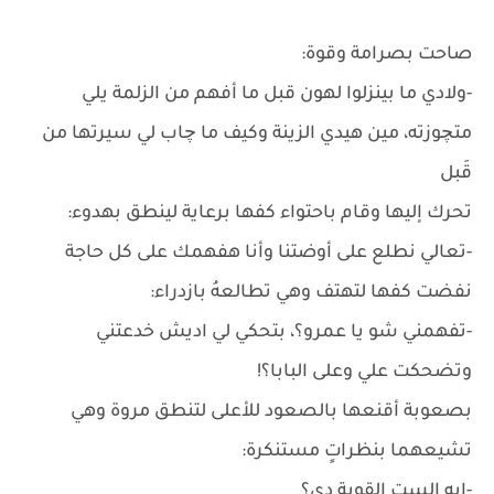
صاحت بصرامة وقوة:
-ولادي ما بينزلوا لهون قبل ما أفهم من الزلمة يلي
متچوزته، مين هيدي الزينة وكيف ما چاب لي سيرتها من
قَبل
تحرك إليها وقام باحتواء كفها برعاية لينطق بهدوء:
-تعالي نطلع على أوضتنا وأنا هفهمك على كل حاجة
نفضت كفها لتهتف وهي تطالعهُ بازدراء:
-تفهمني شو يا عمرو؟، بتحكي لي اديش خدعتني
وتضحكت علي وعلى البابا؟!
بصعوبة أقنعها بالصعود للأعلى لتنطق مروة وهي
تشيعهما بنظراتٍ مستنكرة:
-إيه الست القوية دي؟