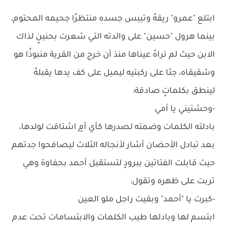
ابتلع "عمرو" ريقهُ وتيبس جسده منتظرًا جحيمه المحتوم،
بينما هرول "حسين" على والدته التي شعرت بحنينٍ لذاك
الابن حيث لم تراهُ عيناها منذ أن خرج من القرية منبوذًا هو
وشقيقاه، جثا على ركبتيه ليميل على كف يدها يقبلهُ
لينطق بكلماتٍ صادقة:
-وحشتيني يا أمي
بادلته الكلمات وضمته لصدرها كأي أمٍ اشتاقت لولدها،
بعد تبادل الأحضان أشار لأنجاله الثلاث ليصافحوا جدتهم
حيث قابلت الفتاتين ببرودٍ لتستقبل أحمد بحفاوة وهي
تربت على ظهره وتقول:
-كبرت يا "أحمد" وبقيت راجل ملو العين
ابتسم لها وبادلها طيب الكلمات والابتسامات تحت عدم