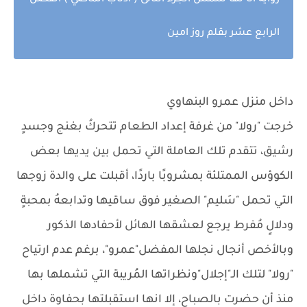
رواية أنا لها شمس الجزء الثانى ( اذناب الماضي ) الفصل
الرابع عشر بقلم روز امين
داخل منزل عمرو البنهاوي
خرجت "رولا" من غرفة إعداد الطعام تتحركُ بغنج وجسدٍ
رشيق، تتقدم تلك العاملة التي تحمل بين يديها بعض
الكوؤس الممتلئة بمشروبًا باردًا، أقبلت على والدة زوجها
التي تحمل "سَليم" الصغير فوق ساقيها وتدابعهُ بمحبةٍ
ودلالٍ مُفرط يرجع لعشقها الهائل لأحفادها الذكور
وبالأخص أنجال نجلها المفضل"عمرو"، برغم عدم ارتياح
"رولا" لتلك الـ"إجلال"ونظراتها المُريبة التي تشملها بها
منذ أن حضرت بالصباح، إلا انها استقبلتها بحفاوة داخل