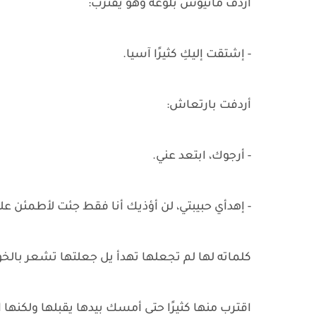
أردف ماتيوس بلوعة وهو يقترب:
- إشتقت إليكِ كثيرًا آسيا.
أردفت بارتعاش:
- أرجوك، ابتعد عني.
- إهدأي حبيبتي، لن أؤذيك أنا فقط جئت لأطمئن علي
كلماته لها لم تجعلها تهدأ يل جعلتها تشعر بالخو
اقترب منها كثيرًا حتى أمسك بيدها يقبلها ولكنه