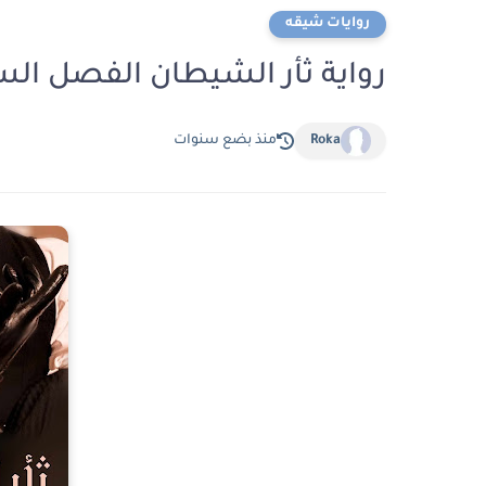
روايات شيقه
رواية ثأر الشيطان الفصل السادس عشر 16 
Roka
منذ بضع سنوات