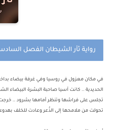
رواية ثأر الشيطان الفصل السا
في مكان معزول في روسيا وفي غرفة بيضاء بداخل
الحديدية .. كانت آسيا صاحبة البشرة البيضاء ا
تجلس على فراشها وتنظر أمامها بشرود .. خرجت م
تحولت من ملامحها إلى الذُعر وعادت للخلف بهدوء