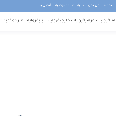
استخدام
من نحن
سياسة الخصوصيه
أتصل بنا
املة
روايات عراقية
روايات خليجية
روايات ليبية
روايات مترجمة
قيد كت