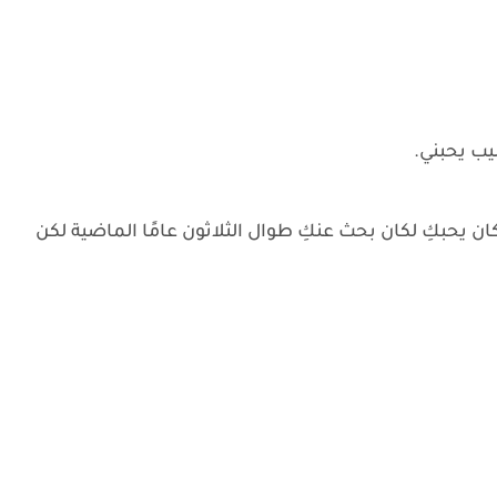
ليب يحبني.
و كان يحبكِ لكان بحث عنكِ طوال الثلاثون عامًا الماضية لكن