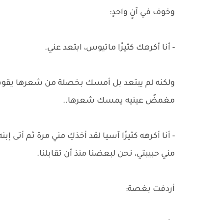
وخوف في آنٍ واحدٍ:
- أنا أكرهك كثيرًا ماتيوس، ابتعد عني.
ولكنه لم يبتعد بل أمسك بخصلة من شعرها يقوم 
مغمضٌ عينيه يمسك شعرها..
- أنا أكرهه كثيرًا آسيا لقد أخذكِ مني مرة ثم أتى إب
مني حبيبتي، نحن لبعضنا منذ أن تقابلنا.
أردفت بغصة: