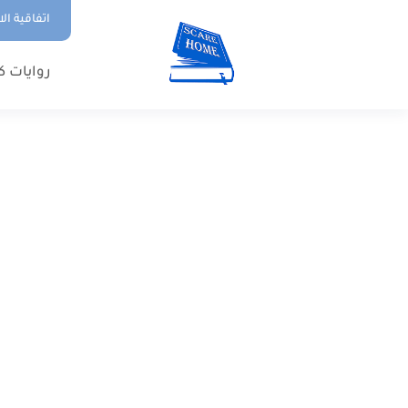
اتفاقية ال
روايات ك