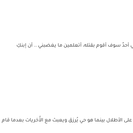
ني أحدٌ سوف أقوم بقتله، أتعلمين ما يغضبني .. أن إبنكِ
لى الأطلال بينما هو حي يُرزق ويعبث مع الأُخريات بعدما قام