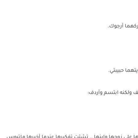
اتركهما أرجوك.
يتهما حبيبتي.
ولكنه ابتسم وأردف:
ها على زوجها وابنها .. تشتت تفكيرها عندما أخبرها ماتيوس