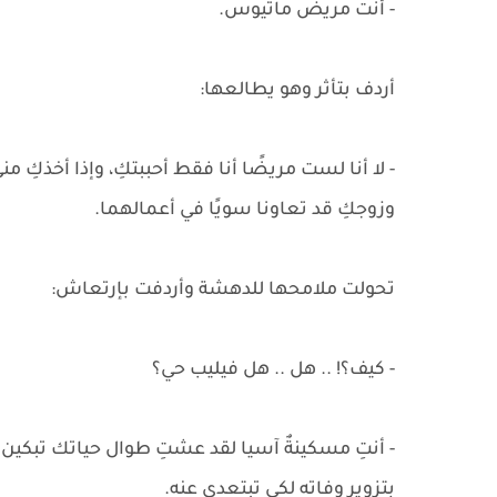
- أنت مريض ماتيوس.
أردف بتأثر وهو يطالعها:
- لا أنا لست مريضًا أنا فقط أحببتكِ، وإذا أخذكِ م
وزوجكِ قد تعاونا سويًا في أعمالهما.
تحولت ملامحها للدهشة وأردفت بإرتعاش:
- كيف؟! .. هل .. هل فيليب حي؟
- أنتِ مسكينةٌ آسيا لقد عشتِ طوال حياتك تبكين ع
بتزوير وفاته لكي تبتعدي عنه.