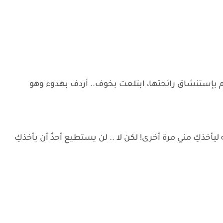
بإستنشاق رائحتها، ابتلعت بخوف.. أردف بهدوء وهو
نه ليأخذكِ مني مرة أخرى! لكن لا .. لن يستطيع أحدٌ أن يأخذكِ