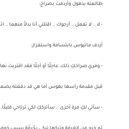
طالعته بذهول وأردفت بصراخ:
- لا .. لا تفعل .. أرجوك .. اقتلني أنا بدلاً منهما .. 
أردف ماتيوس بابتسامة واستفزاز:
- وفري صراخكِ ذلك، عاجلًا أو آجلًا فقد اقتربت نها
قبل مقدمة رأسها بهوس أما هي قد دفعته بضعف 
- سآتي لكِ مرة أخرى .. سأترككِ لكي ترتاحي قليلًا.
ثم خرج من الغرفة وتركها تبكي بحُرقَةٍ بسبب خوف