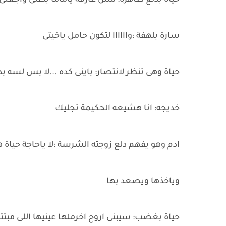
حياة بدلع ظاهرة: مش عارفة ياماما بطنى واجع
سارة بلهفة :واااااا لتكون حامل ياخيتى
حياة وهى تنظر لانتصار: باينى كده ...لا بس لسه
خديجه: انا هشيعه الحكيمة تجليك
ادم وهو يفهم دلع زوجته الشرسة :لا ياحاجة حياة ه
وياخذها ويصعد بها
حياة بغضب: سيبنى اروح اخرملها عينيها اللى مب