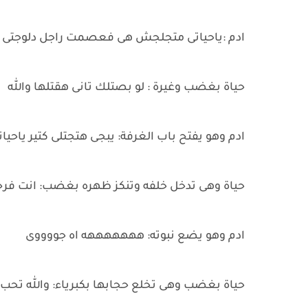
ادم :ياحياتى متجلجش هى فعصمت راجل دلوجتى 
حياة بغضب وغيرة : لو بصتلك تانى هقتلها والله
ادم وهو يفتح باب الغرفة: يبجى هتجتلى كتير ياحيات
حياة وهى تدخل خلفه وتنكز ظهره بغضب: انت فرح
ادم وهو يضع نبوته: هههههههه اه جووووى
حياة بغضب وهى تخلع حجابها بكبرياء: والله تحب 