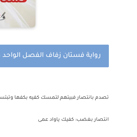
رواية فستان زفاف الفصل الواحد
تصدم بانتصار فبيتهم لتمسك كفيه بكفها وتبتسم
انتصار بغضب: كفيك ياواد عمى