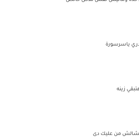
نى كده وماليش نفس للاكل خالص
 بدري ياسرسورة
تبقي زينه
تتشالش من عليك دى