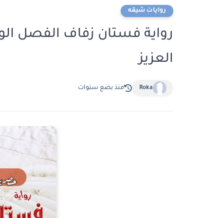
روايات شيقه
العزيز
Roka
منذ بضع سنوات