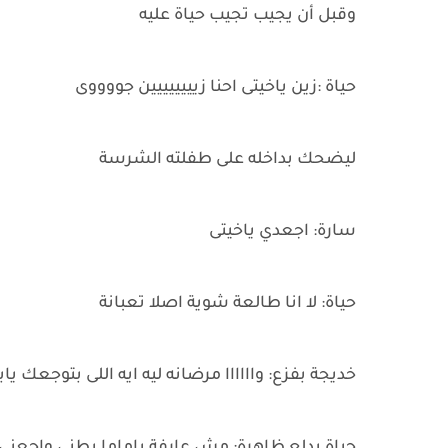
وقبل أن يجيب تجيب حياة عليه
حياة :زين ياخيتى احنا زيييييييين جووووى
ليضحك بداخله على طفلته الشرسة
سارة: اجعدي ياخيتى
حياة: لا انا طالعة شوية اصلا تعبانة
خديجة بفزع: واااااا مرضانه ليه ايه اللى بتوجعك ياب