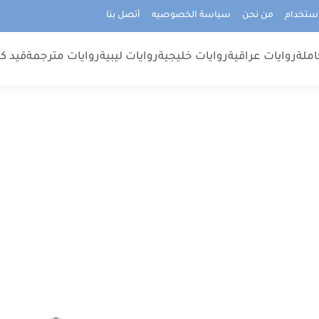
استخدام
من نحن
سياسة الخصوصيه
أتصل بنا
املة
روايات عراقية
روايات خليجية
روايات ليبية
روايات مترجمة
قيد كت