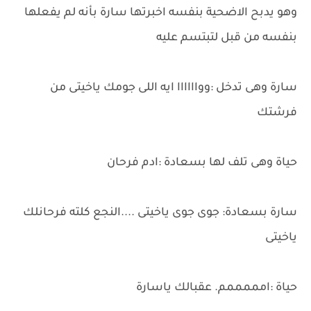
وهو يدبح الاضحية بنفسه اخبرتها سارة بأنه لم يفعلها
بنفسه من قبل لتبتسم عليه
سارة وهى تدخل :وواااااا ايه اللى جومك ياخيتى من
فرشتك
حياة وهى تلف لها بسعادة :ادم فرحان
سارة بسعادة: جوى جوى ياخيتى ....النجع كلته فرحانلك
ياخيتى
حياة :امممممم. عقبالك ياسارة