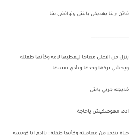
فاتن :ربنا يهديكى يابنتى وتوافقى بقا
__________________
ينزل من الاعلى معاها ليعطيها لامه وكأنها طفلته
ويخشي تركها وحدها وتأذي نفسها
خديجه: جربي يابتى
ادم: مهوصكيش ياحاجة
حياة بتذمر من معاملته وكأنها طفلة : ياادم انا كويسه