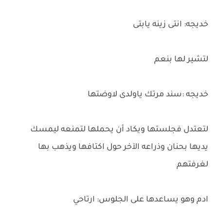
خديجه: انتى زينه يابتى
لتشير لها بنعم
خديجه :سند مرتك ياولدى لاوضتها
لتعتدل فجلستها ويكاد أن يحملها لتمنعه ليمسك
يديها بحنان وذراعه الآخر حول اكتافها ويذهب بها
لغرفتهم
ادم وهو يساعدها على الجلوس: ارتاحي