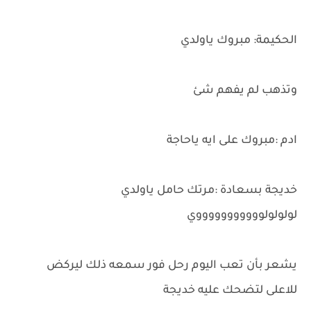
الحكيمة: مبروك ياولدي
وتذهب لم يفهم شئ
ادم :مبروك على ايه ياحاجة
خديجة بسعادة :مرتك حامل ياولدي
لولولولوووووووووووي
يشعر بأن تعب اليوم رحل فور سمعه ذلك ليركض
للاعلى لتضحك عليه خديجة