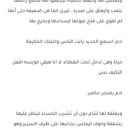
ويغسل لها وجهها بالمياة ليجففوا لها لتضع راسها
بتعب وارهاق على صدره ..ليرى كما هى ضعيفه حتى أنها
لم تقوي على فتح عيونها ليساندها ويخرج بها
ادم :اسمع الحديد يابت الناس واجبلك الحكيمة
حياة وهى تدخل تحت الغطاء: لا انا هبقي كويسه اقفل
التكيف بس
ادم بضجر :حاضر
ويغلقه لها لتنام دون أن تشرب الحساء لينظر عليها
بشفقة وخوف ليجلس بجانبها على طرف السرير وهو