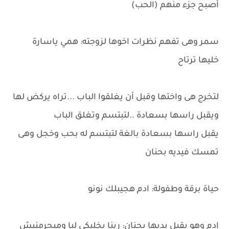
أصبح جزء منهم (الحب)
سمر وهى تفهم نظرات اخوها لزوجته: همي ياسارة
خليها ترتاح
لتخرج هى واختها وقبل أن يغلقوا الباب ...تراه يركض لها
ويقبل راسها بسعادة ..لتبتسم وتغلق الباب
يقبل راسها بسعادة بالغة لتبتسم له بحب وخجل وهى
تمسك فيديه بحنان
حياة برقة وطفولة: ادم هجيبلك نونو
ادم وهو يقبل يديها بحنان: ربنا يخليكي ليا وميحرمنيش