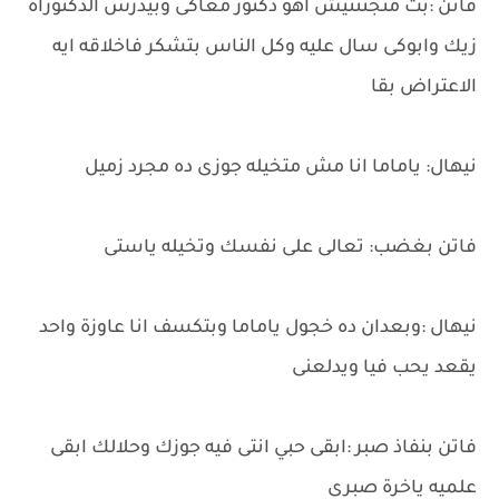
فاتن :بت متجنننيش اهو دكتور معاكى وبيدرس الدكتوراة
زيك وابوكى سال عليه وكل الناس بتشكر فاخلاقه ايه
الاعتراض بقا
نيهال: ياماما انا مش متخيله جوزى ده مجرد زميل
فاتن بغضب: تعالى على نفسك وتخيله ياستى
نيهال :وبعدان ده خجول ياماما وبتكسف انا عاوزة واحد
يقعد يحب فيا ويدلعنى
فاتن بنفاذ صبر :ابقى حبي انتى فيه جوزك وحلالك ابقى
علميه ياخرة صبرى