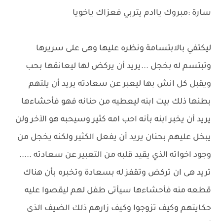
سارة :مبروك ياادم يتربي فعزاك ياخويا
ليكتفي بالابتسامة ونظره عليها وهى على سريرها
وتبتسم له بخجل ...يريد أن يركض لها ليعانقها بحب
ويقبل كل انش بها ليعبر عن سعادته يريد أن يلتهم
بطنها ذلك بيت ابنه ليعطيه من حنانه فهو فأحشاءها
يريد أن يخبر ابنه بأنه احب امه كثير وسيحبه هو الآخر ولن
يبخل عليهم بحنان يريد أن يفعل الكثير ولكنه يخجل من
وجود اخواته الذي يقيد قلبه من التعبير عن سعادته .....
تريد هى ان تركض وتقفز له بسعادة وتخبره بأن هناك
قطعه منه فأحشاءها سيأتى طفل لهم ليقصوا عليه
حكايتهم وكيف تزوجوا وكيف زارهم ذلك الضيف الذى