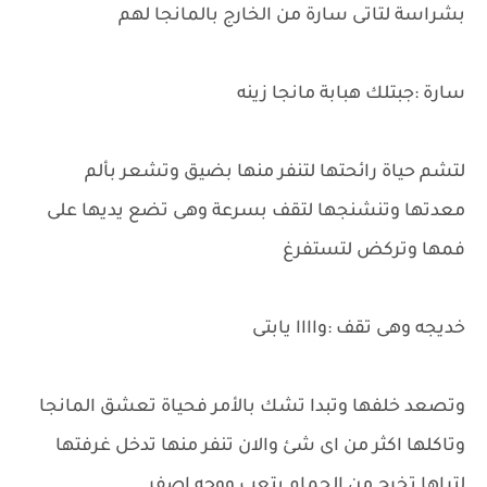
بشراسة لتاتى سارة من الخارج بالمانجا لهم
سارة :جبتلك هبابة مانجا زينه
لتشم حياة رائحتها لتنفر منها بضيق وتشعر بألم
معدتها وتنشنجها لتقف بسرعة وهى تضع يديها على
فمها وتركض لتستفرغ
خديجه وهى تقف :واااا يابتى
وتصعد خلفها وتبدا تشك بالأمر فحياة تعشق المانجا
وتاكلها اكثر من اى شئ والان تنفر منها تدخل غرفتها
لتراها تخرج من الحمام بتعب ووجه اصفر