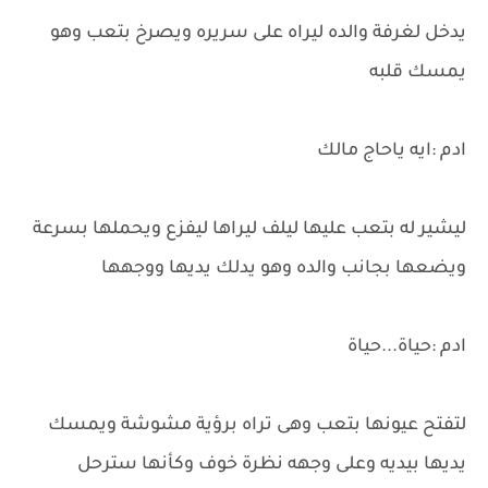
يدخل لغرفة والده ليراه على سريره ويصرخ بتعب وهو
يمسك قلبه
ادم :ايه ياحاج مالك
ليشير له بتعب عليها ليلف ليراها ليفزع ويحملها بسرعة
ويضعها بجانب والده وهو يدلك يديها ووجهها
ادم :حياة...حياة
لتفتح عيونها بتعب وهى تراه برؤية مشوشة ويمسك
يديها بيديه وعلى وجهه نظرة خوف وكأنها سترحل