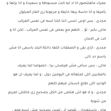
عمرك ماهتتصور انا اد ايه كنت مبسوطة و سعيدة و انا بزلها و
بأمرها و انا حاسة بيها خايفة و مرعوبة زى الفار المبلول
مجدى : بس اوعى تنسى اننا كلنا لسه فى نفس المركب
ماجى بكبر : تؤ .. كلهم مع بعض فى نفس المركب ، لكن انا و
انت فى الامان
مجدى : ازاى بقى و الصفقات كلها داخلة البلد باسمى انا مش
باسم حد تانى
ماجى : بس سامى مش هيضحى بيا ، خصوصا لما يعرف
بالملايين اللى لمتهاله فى اليومين دول ، و لما يعرف ان هو
الوحيد اللى طلع كسبان فيهم كلهم
مجدى : و لا هو انتى هتلمى من الكل بصحيح زى ماقلتى لمريم
من شوية
ماجى باستهجان : تقصد انى لميت بصحيح مش لسه هلم ،