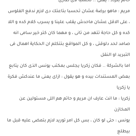
حاتم بتردد : يعنى .. تحسبا لاى طارئ
مريم : ماهو برضة عشان تحسبا بتاعتك دى لازم ندفع الفلوس
، على الاقل عشان ماحدش يقلب علينا و يسرب كلام كده و اللا
كده و كل حاجة تتهد من تانى ، و مهما كان كتر خير سامى انه
صامد لحد دلوقتى ، و كل المواقع بتتكلم ان الحكاية اهمال فى
التبريد او النقل
اما بالشركة .. فكان زكريا يجلس بمكتب يونس الذى كان يتابع
بعض المستندات بيده و هو يقول : ازاى يعنى ما عندكش فكرة
يا زكريا
زكريا : ما انت عارف ان مريم و حاتم هم اللى مسئولين عن
المخازن
يونس : حتى لو كان ، بس كل امر توريد لازم بتمضى عليه قبل ما
بيطلع