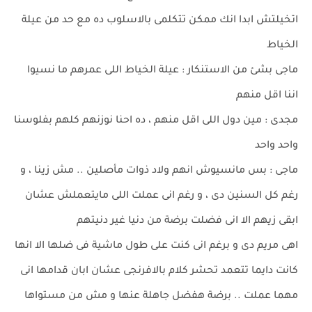
اتخيلتش ابدا انك ممكن تتكلمى بالاسلوب ده مع حد من عيلة
الخياط
ماجى بشئ من الاستنكار : عيلة الخياط اللى عمرهم ما نسيوا
اننا اقل منهم
مجدى : مين دول اللى اقل منهم ، ده احنا نوزنهم كلهم بفلوسنا
واحد واحد
ماجى : بس مانسيوش انهم ولاد ذوات مأصلين .. مش زينا ، و
رغم كل السنين دى ، و رغم انى عملت اللى مايتعملش عشان
ابقى زيهم الا انى فضلت برضة من دنيا غير دنيتهم
اهى مريم دى و برغم انى كنت على طول ماشية فى ضلها الا انها
كانت دايما تتعمد تحشر كلام بالافرنجى عشان ابان قدامها انى
مهما عملت .. برضة هفضل جاهلة عنها و مش من مستواها