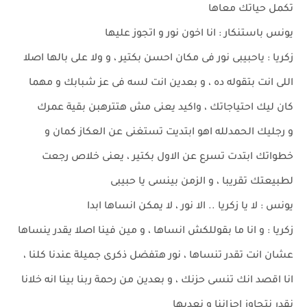
تكمل حياتك معاها
يونس باستنكار : انا اخون نور و اتجوز عليها
زكريا : ياحبيبى نور فى مكان احسن بكتير ، و ولا على بالها اصلا
اللى انت بتقوله ده ، و بعدين انت لسه فى عز شبابك و مهما
كان ليك احتياجاتك ، واكيد يعنى مش هتترهبن بقية عمرك
و رجليك الحمدلله اهو ابتديت تستغنى عن العكاز كمان و
خطواتك ابتدت تسرع عن الاول بكتير ، يعنى خلاص رجعت
لطبيعتك تقريبا ، و الزمن بينسى يا حبيبى
يونس : لا يا زكريا .. الا نور ، لا يمكن انساها ابدا
زكريا : و انا ما بقوللكش انساها ، و مين فينا اصلا يقدر ينساها
عشان انت تقدر تنساها ، نور هتفضل ذكرى جميلة عندنا كلنا ،
انا اقصد انك تنسى حزنك ، و بعدين من رحمة ربنا بينا انه خلانا
نقدر نتجاوز احزاننا و نعديها