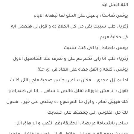
الللا اعمل ايه
يونس ضاحكا : ياعينى على الحلو لما تبهدله الايام
زكريا : طب سيبك بقى من كل الكلام ده و قول لى هنعمل ايه
فى حكاية مريم
يونس باحباط : يا اخى كنت نسيت
زكريا : طب انا رايى نكلم عم على و نعرف منه التفاصيل الاول
يونس : كلمه و اتفق معاه على معاد فى اى حتة
اما بمنزل مجدى .. فكان سامى يجلس صحبة ماجى التى كانت
تقول : انا مش عاوزاك تقلق خالص يا سامى .. انا فى ضهرك و
كله هيبقى تمام ، و اول ما الموضوع ده يخلص على خير .. هحول
لك كل الفلوس اللى جمعتها على حسابك
سامى بابتسامة عريضة : الحقيقة رغم التعب و الارهاق اللى