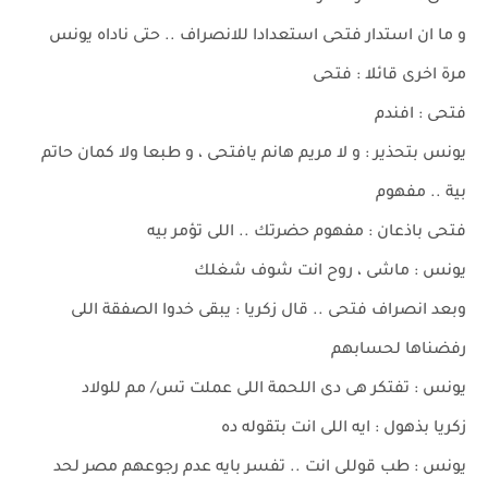
و ما ان استدار فتحى استعدادا للانصراف .. حتى ناداه يونس
مرة اخرى قائلا : فتحى
فتحى : افندم
يونس بتحذير : و لا مريم هانم يافتحى ، و طبعا ولا كمان حاتم
بية .. مفهوم
فتحى باذعان : مفهوم حضرتك .. اللى تؤمر بيه
يونس : ماشى ، روح انت شوف شغلك
وبعد انصراف فتحى .. قال زكريا : يبقى خدوا الصفقة اللى
رفضناها لحسابهم
يونس : تفتكر هى دى اللحمة اللى عملت تس/ مم للولاد
زكريا بذهول : ايه اللى انت بتقوله ده
يونس : طب قوللى انت .. تفسر بايه عدم رجوعهم مصر لحد