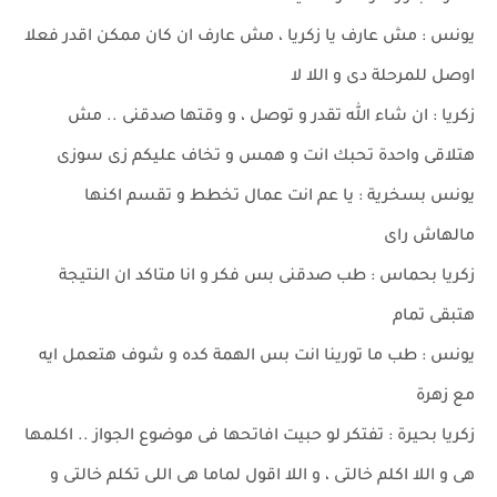
يونس : مش عارف يا زكريا ، مش عارف ان كان ممكن اقدر فعلا
اوصل للمرحلة دى و اللا لا
زكريا : ان شاء الله تقدر و توصل ، و وقتها صدقنى .. مش
هتلاقى واحدة تحبك انت و همس و تخاف عليكم زى سوزى
يونس بسخرية : يا عم انت عمال تخطط و تقسم اكنها
مالهاش راى
زكريا بحماس : طب صدقنى بس فكر و انا متاكد ان النتيجة
هتبقى تمام
يونس : طب ما تورينا انت بس الهمة كده و شوف هتعمل ايه
مع زهرة
زكريا بحيرة : تفتكر لو حبيت افاتحها فى موضوع الجواز .. اكلمها
هى و اللا اكلم خالتى ، و اللا اقول لماما هى اللى تكلم خالتى و