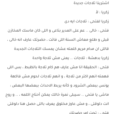
اشترينا تلاجات جديدة
زكريا : لأ
زكريا لفتحى : تلاجات ايه دى
فتحى : خالى .. عم على المدير بتاعى و اللى كان ماسك المخازن
قبلى و طلع معاش السنة اللى فاتت ، حضرتك عارف انه خالى ،
قاللى ان مدام مريم كلمته عشان يمسك التلاجات الجديدة
زكريا بدهشة : تلاجات .. يعنى مش تلاجة واحدة
فتحى : الحقيقة انا مش عارف هم كام تلاجة بالظبط ، بس اللى
فهمته انهم اكتر من تلاجة ، و انهم تلاجات لحوم مش فاكهة
يونس ببعض الشرود و كأنه يربط الاحداث ببعضها البعض :
ماشى يا فتحى .. سيبلى نمرة خالك يمكن أحتاج اكلمه ، .. و روح
انت دلوقتى ، و مش عاوز مخلوق يعرف باللى حصل هنا دلوقتى
فتحى : تحت امر حضرتك