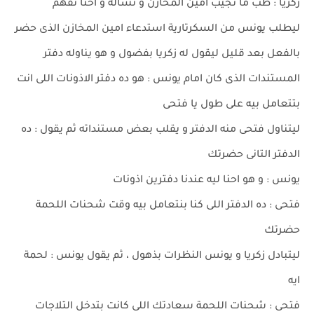
زكريا : طب ما نجيب امين المخازن و نساله و احنا نفهم
ليطلب يونس من السكرتارية استدعاء امين المخازن الذى حضر
بالفعل بعد قليل ليقول له زكريا بفضول و هو يناوله دفتر
المستندات الذى كان امام يونس : هو ده دفتر الاذونات اللى انت
بتتعامل بيه على طول يا فتحى
ليتناول فتحى منه الدفتر و يقلب بعض مستنداته ثم يقول : ده
الدفتر التانى حضرتك
يونس : و هو احنا ليه عندنا دفترين اذونات
فتحى : ده الدفتر اللى كنا بنتعامل بيه وقت شحنات اللحمة
حضرتك
ليتبادل زكريا و يونس النظرات بذهول ، ثم يقول يونس : لحمة
ايه
فتحى : شحنات اللحمة سعادتك اللى كانت بتدخل التلاجات