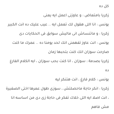
كل ده
زكريا بامتعاض : و عاوزنى اعمل ايه يعنى
يونس : انا اللى هقول لك تعمل ايه .. عيب عليك ده انت الكبير
زكريا : و ماتنساش انى ماليش سوابق فى الحكايات دى
يونس : انت عاوز تفهمنى انك لحد يومنا ده .. عمرك ما كنت
صارحت سوزان انك كنت بتحبها زمان
زكريا بصدمة : سوزان ، انا كنت بحب سوزان ، ايه الكلام الفارغ
ده
يونس : كلام فارغ ، انت هتنكر ليه
زكريا : انكر حاجة ماحصلتش ، سوزى طول عمرها اختى الصغيرة
، انت اصلا ايه اللى خلاك تفكر فى حاجة زى دى من اساسه انا
مش فاهم