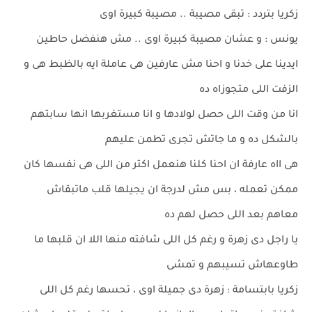
زكريا بتردد : تبقى مصيبة .. مصيبة كبيرة اوى
يونس : و عشان مصيبة كبيرة اوى .. مش هنفضل حاطين
ايدينا على خدنا و احنا مش عارفين هى عاملة ايه بالظبط هى و
الزفت اللى متجوزاه ده
انا من وقت اللى حصل لولادها و انا مستغربها انها سابتهم
بالشكل ده و ما جاتش تجرى تطمن عليهم
هى ااه عارفة ان احنا كلنا هنعمل اكتر من اللى هى نفسها كان
ممكن تعمله ، بس مش لدرجة ان يجيلها قلب ماتبقاش
معاهم بعد اللى حصل لهم ده
يا راجل دى زهرة و رغم كل اللى شافته منها اللا ان قلبها ما
طاوعهاش تسيبهم و تمشى
زكريا بابتسامة : زهرة دى جميلة اوى ، تحسها رغم كل اللى