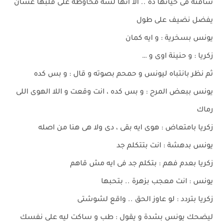
شافته فى حياتها ده .. الا انها لسه محاوطة على قلبها عشان
يفضل نضيف على طول
يونس بسخرية : و ايه كمان
زكريا : و حنينة اوى و …
ثم نظر بانتباه ليونس و حمحم بصوته و قال : و بس كده
يونس ببعض المرح : و بس كده ، انت وقعت و اللا الهوى اللى
رماك
زكريا بامتعاض : هوى ايه بقى ، دى ولا هى هنا من اصله
يونس بدهشة : انت بتتكلم جد
زكريا بعدم فهم : بتكلم جد فى ايه مش قاهم
يونس : انت معجب بزهرة .. بتحبها
زكريا بتردد : لو عاوز الحق .. واقع لشوشتى
ليضحك يونس بشدة و يقول : طب و ساكت ليه على نفسك