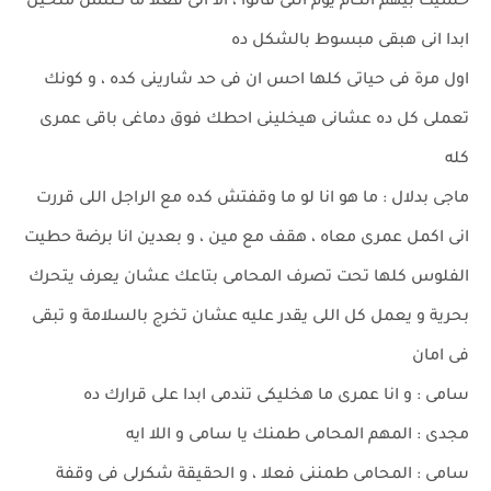
حسيت بيهم الكام يوم اللى فاتوا ، الا انى فعلا ما كنتش متخيل
ابدا انى هبقى مبسوط بالشكل ده
اول مرة فى حياتى كلها احس ان فى حد شارينى كده ، و كونك
تعملى كل ده عشانى هيخلينى احطك فوق دماغى باقى عمرى
كله
ماجى بدلال : ما هو انا لو ما وقفتش كده مع الراجل اللى قررت
انى اكمل عمرى معاه ، هقف مع مين ، و بعدين انا برضة حطيت
الفلوس كلها تحت تصرف المحامى بتاعك عشان يعرف يتحرك
بحرية و يعمل كل اللى يقدر عليه عشان تخرج بالسلامة و تبقى
فى امان
سامى : و انا عمرى ما هخليكى تندمى ابدا على قرارك ده
مجدى : المهم المحامى طمنك يا سامى و اللا ايه
سامى : المحامى طمننى فعلا ، و الحقيقة شكرلى فى وقفة