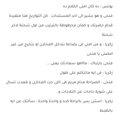
يونس : ده كان امتى الكلام ده
فتحى و هو يشير الى احد المستندات : كل التواريخ هنا متقيدة
قدام حضرتك و كمان محطوطة بالترتيب من اول شحنة لاخر
شحنة
زكريا : و من امتى فى بضاعة بتدخل المخازن او بتخرج من غير
امضتى يا فتحى
فتحى بارتباك : ماااهو سعادتك يعنى …
زكريا : فى ايه ماتتكلم على طول
فتحى : الصراحة مدام مريم هى اللى جت المخازن و قعدت تسال
على شوية حاجات عن التلاجات و..
زكريا : استنى بس بالراحة كده و واحدة واحدة ، سألتك عن ايه
بالظبط