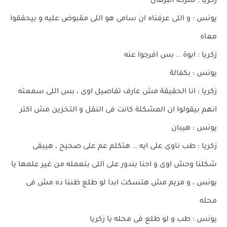
زكريا : شركة البرهان
يونس : و اللى عرفناه ان سامى هو اللى مقبوض عليه و بيحققوا
معاه
زكريا : ايوة .. بس افرجوا عنه
يونس : بكفالة
زكريا : انا الحقيقة مش عارف تفاصيل اوى ، بس اللى سمعته
انهم بيقولوا ان المشكلة كانت فى النقل و التخزين مش اكتر
يونس : هيبان
زكريا : طب ناوى على ايه .. هتكلم عم على صحيح ، هيبقى
شكلنا وحش اوى و احنا بندور على اللى بتعمله من غير علمها يا
يونس ، و مريم مش هتسكت ابدا لو طلع ظننا ده مش فى
محله
يونس : طب و لو طلع فى محله يا زكريا