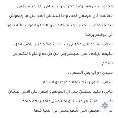
مجدى : بس هم برضة معزورين يا سامى ، اى حد مننا فى
مكانهم كان هيعمل كده ، و ما تنساش انهم حتى ما رجعوش
يتطمننوا على العيال بعد ما كانوا بين الحيا و الموت ، الله يكون
فى عونهم برضة
سامى : ما ده اللى مخلينى ساكت شوية و مش راضى اتقل
عليهم بزيادة ، بس سيبكم بقى من كل ده و خلونا نتكلم فى
المهم
مجدى : و ايه بقى المهم ده
سامى : عاوزين نحدد معاد فرحنا و اللا ايه
ماجى : خلينا نتطمن بس ان الموضوع انتهى على الاخر ، عشان
نقدر نسافر شهر عسلنا و احنا مش حاملين هم حاجة
سامى : هيبقى احلى شهر عسل فى الدنيا كلها