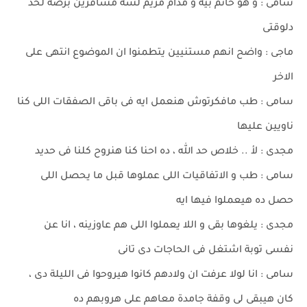
سامى : و هو حاتم بية و مدام مريم لسه مسافرين برضة لحد
دلوقتى
ماجى : واضح انهم مستنيين يتطمنوا ان الموضوع انتهى على
الاخر
سامى : طب مافكرتوش هنعمل ايه فى باقى الصفقات اللى كنا
ناويين عليها
مجدى : لأ .. خلاص حد الله ، ده احنا كنا هنروح كلنا فى حديد
سامى : طب و الاتفاقيات اللى عملوها قبل ما يحصل اللى
حصل ده هيعملوا فيها ايه
مجدى : يلغوها بقى و اللا يعملوا اللى هم عاوزينه ، انا عن
نفسى توبة اشتغل فى الحاجات دى تانى
سامى : انا لولا عرفت ان ولادهم كانوا هيروحوا فى الليلة دى ،
كان هيبقى لى وقفة جامدة معاهم على هروبهم ده