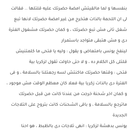
بنفسها و لما مالقيتش امضة حضرتك عليه قلتلها .. فقالت
لى ان اللحمة بالذات هتخرج من غير امضة حضرتك لانها تبع
شغل تانى مش تبع حضرتك ، و كمان حضرتك مشغول الفترة
دى و مش هتبقى متواجد باستمرار
لينفخ يونس بامتعاض و يقول : وليه يا فتحى ما كلمتنيش
قلتلى كل الكلام ده ، و لا حتى حاولت تقول لزكريا بية
فتحى : وقتها حضرتك ماكنتش لسه رجعتلنا بالسلامة ، و فى
الفترة دى بالذات زكريا بية فعلا كان معظم الوقت مش موجود ،
و كمان اخر شحنة خرجت من عندنا كانت من قبل حضرتك
ماترجع بالسلامة ، و باقى الشحنات كانت بتروح على التلاجات
الجديدة
يونس بدهشة لزكريا : انهى تلاجات دى بالظبط ، هو احنا