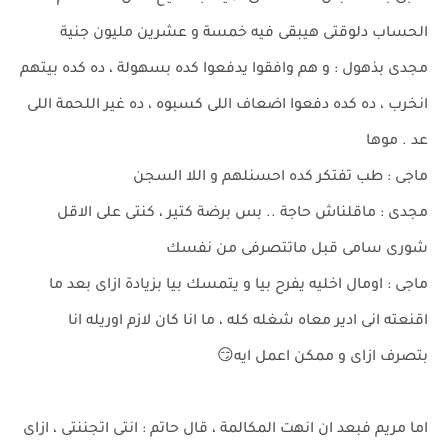
الحساب دلوقتى هيبقى فيه خمسة و عشرين مليون جنية
مجدى بذهول : و هم وافقوا يدفعوا كده بسهولة ، ده كده بيتهم
انخرب ، ده كده دفعوا اضعاف اللى كسبوه ، ده غير اللحمة اللى
عد . موها
ماجى : طب تفتكر كده احسنلهم و اللا السجن
مجدى : ماقلناش حاجة .. بس برضة كتير ، كنتى على الاقل
شورى سامى قبل ماتتصرفى من نفسك
ماجى : اومال اخليه يفرح بيا و يتمسك بيا بزيادة ازاى بعد ما
اقنعته انى ادير معاه شغله كله ، ما انا كان لازم اوريله انا
بتصرف ازاى و ممكن اعمل ايه😏
اما مريم فبعد ان انهت المكالمة ، قال حاتم : انتى اتجننتى ، ازاى