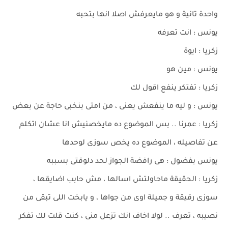
واحدة تانية و هو مايعرفش اصلا انها بتحبه
يونس : انت تعرفه
زكريا : ايوة
يونس : مين هو
زكريا : تفتكر ينفع اقول لك
يونس : و ليه ما ينفعش يعنى ، من امتى بنخبى حاجة عن بعض
زكريا : عمرنا .. بس الموضوع ده مايخصنيش انا عشان اتكلم
عن تفاصيله ، الموضوع ده يخص سوزى لوحدها
يونس بفضول : هى رافضة الجواز لحد دلوقتى بسببه
زكريا : الحقيقة ماحاولتش اسالها ، مش حابب اضايقها ،
سوزى رقيقة و جميلة اوى من جواها ، و يابخت اللى تبقى من
نصيبه ، تعرف .. لولا اخاف انك تزعل منى ، كنت قلت لك تفكر