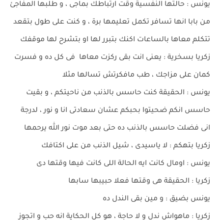
يونس : حالتها النفسية وقت ارتباطك بماجى ، و طلبها المفاجئ
من بابا انها تسافر تكمل تعليمها برة ، و كنت على طول بتقعد
تتكلم معاها بالساعات اكنك بتبرر لها او بتشرح لها موقفك
زكريا بسخرية : يعنى انت بقى ركزت معاها فى كل ده و فسرت
كمان على مزاجك ، طب مافكرتش تسالها مثلا
يونس : الحقيقة كنت حاسس بالذنب من ناحيتكم ، و بقيت
حاسس انكم ضحيتوا بحبكم عشان سعادتى انا و نور ، لدرجة
انى فضلت حاسس بالذنب ده حتى بعد موت نور الله يرحمها
زكريا بتهكم : لا ياسيدى ، شيل الذنب من على اكتافك
يونس : اومال كانت ايه الحالة اللى كانت فيها وقتها دى
زكريا : الحقيقة هى وقتها فعلا حبيبها سابها
يونس بضيق : و مين بقى الندل ده
زكريا : ماهواش ندل و لا حاجة ، هو كل الحكاية انه حب و اتجوز