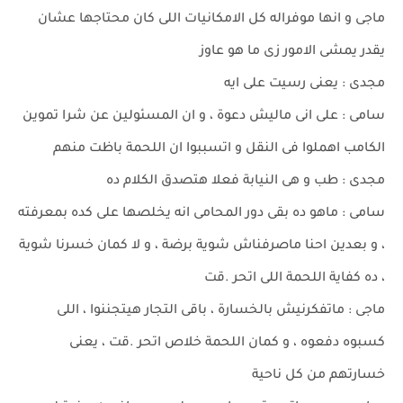
ماجى و انها موفراله كل الامكانيات اللى كان محتاجها عشان
يقدر يمشى الامور زى ما هو عاوز
مجدى : يعنى رسيت على ايه
سامى : على انى ماليش دعوة ، و ان المسئولين عن شرا تموين
الكامب اهملوا فى النقل و اتسببوا ان اللحمة باظت منهم
مجدى : طب و هى النيابة فعلا هتصدق الكلام ده
سامى : ماهو ده بقى دور المحامى انه يخلصها على كده بمعرفته
، و بعدين احنا ماصرفناش شوية برضة ، و لا كمان خسرنا شوية
، ده كفاية اللحمة اللى اتحر .قت
ماجى : ماتفكرنيش بالخسارة ، باقى التجار هيتجننوا ، اللى
كسبوه دفعوه ، و كمان اللحمة خلاص اتحر .قت ، يعنى
خسارتهم من كل ناحية