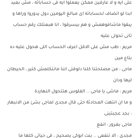
على ايه و لا عارفين ممكن يعملوا ايه فى حساباته ، مش بعيد
ابدا لو انضاف لحساباته اى مبالغ اليومين دول يدوروا وراها و
يبقوا ماشافوهمش و هم بيسرقوا ، انا هبعتلك رقم حساب
تانى تحولى عليه
مريم : طب مش على الاقل اعرف الحساب اللى هحول عليه ده
بتاع مين
ماجى : من مصلحتنا كلنا دلوقتى اننا مانتكلمش كتير ، الحيطان
ليها ودان
مريم : ماشى يا ماجى .. الفلوس هتتحول النهاردة
و ما ان انتهت المحادثة حتى قال مجدى لماجى بشئ من الانبهار
: بجد عجبتينى
ماجى بغرور : انفع
مجدى : الا تنفعى .. بنت ابوكى بصحيح ، فى حياتى كلها ما