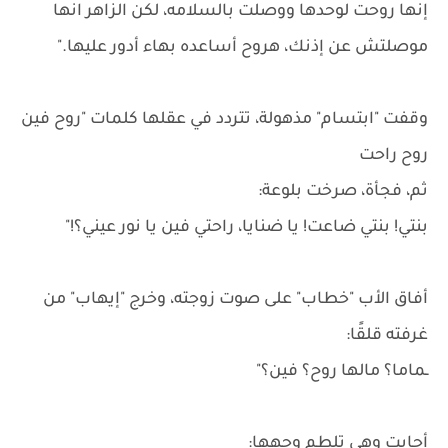
إنها روحت لوحدها ووصلت بالسلامه، لكن الزاهر انها
موصلتش عن إذنك، هروح أساعده بهاء أدور عليها."
وقفت "ابتسام" مذهولة، تتردد في عقلها كلمات "روح فين
روح راحت
ثم، فجأة، صرخت بلوعة:
بنتي! بنتي ضاعت! يا ضنايا، راحتي فين يا نور عيني؟!"
أفاق الأب "خطاب" على صوت زوجته، وخرج "إيهاب" من
غرفته قلقًا:
ـماما؟ مالها روح؟ فين؟"
أجابت وهي تلطم وجهها: