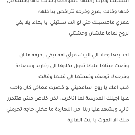
ابتسمت وهزت راسها بالموافقة وجذبت يدها وقبلته من
خدها وقالت بمرح وفرحه تتراقص بداخلها:
عمري ماهسيبك حتي لو انت سبتيني يا بهاء، يلا بقي
نروح لماما علشان وحشتني
اخذ يدها وعاد الي البيت، فرأي امه تبكي بحرقه ما ان
وقعت عيناها عليها تحول بكاءها الي زغاريد وسعادة
وفرحه لا توصف وضمتها الي قلبها وقالت:
قلب امك يا روح سامحيني لو قصرت معاكي كان واحب
عليا اجيلك المدرسة لما اتاخرت، لكن خلاص مش هتتكرر
تاني، ويشهد عليا ربنا من النهاردة ما هخلي حاجه تحرمني
منك الا الموت يا بنت الغالية