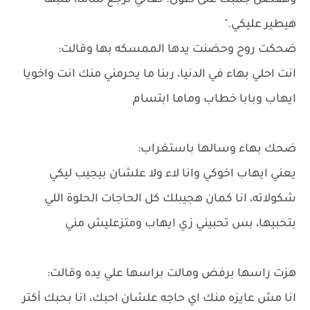
وهفضل جمبك على طول. تعالي نرجع لماما، قلبها
هيطير عليكي."
ضحكت روح وحضنت يدها الممسكه بها وقالت:
انت احلي بهاء في الدنيا، ربنا ما يحرمني منك انت واخويا
ايهاب وبابا خطاب وماما ابتسام
ضحك بهاء وسالها باستغراب:
يعني ايهاب اخوكي وانا لاء ولا علشان بيجيب ليكي
شكولاته، انا كمان هجيبلك كل الحاجات الحلوة اللي
بتحبيها، بس تحبيني زي ايهاب ومتزعليش مني
هزت راسها برفض ومالت براسها علي يده وقالت:
انا مش عايزه منك اي حاجه علشان احبك، انا بحبك أكتر