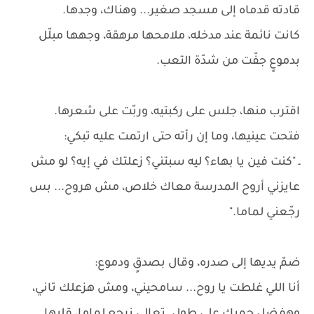
قادته قدماه إلى مسجد صغير... وهناك، وجدها.
كانت نائمة عند مدخله، ملامحها مرهقة، وجهها مبلّل
بدموعٍ جفّت من شدّة التعب.
اقترب منها، جلس على ركبتيه، وربّت على شعرها.
فتحت عينيها، وما إن رأته حتى ارتمت عليه تبكي:
ـ "كنت فين يا بهاء؟ ليه سبتني؟ زعلتك في إيه؟ لو مش
عايزني أروح المدرسة معاك خلاص، مش هروح... بس
رجّعني لماما."
ضمّ يديها إلى صدره، وقال بصدقٍ ودموع:
أنا اللي غلطت يا روح... سامحيني، ومش هزعلك تاني،