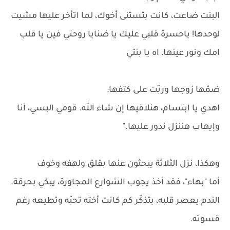
البنت ضاعت، كانت بتستنى أخوك، لما اتأخر عليها مشيت
لوحدها! ياحسرة قلبي عليك يا ضنايا روحتي فين يا قلب
امك ونور عينها، اه يا بنتي
ضمّها زوجها وربّت على كتفها:
اهدي يا ابتسام، هنلاقيها إن شاء الله. قومي البسي، أنا
وإيهاب هننزل ندور عليها."
وهكذا، نزل الثلاثة يبحثون عنها بقلق ولهفه وخوف
أما "بهاء"، فقد أخذ يجوب الشوارع المجاورة، يبكي بحرقة.
الندم يعصر قلبه، يتذكّر كم كانت أخته تحبّه وتطيعه رغم
قسوته.