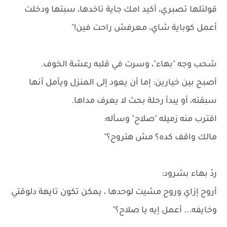
قولتلها تصبري، أكيد امك جاية تاخدها، سبتها ودخلت
أعمل كوباية شاي، معرفش راحت فين!"
شحب وجه "بهاء"، وسرت في قلبه رعشة الخوف.
أصبح بين خيارين: إما أن يعود إلى المنزل ويأمل أنها
سبقته، أو يبدأ رحلة بحث لا يعرف مداها.
اقترب منه زميله "صلاح" وسأله:
مالك واقف كده؟ مش هتروح؟"
ردّ بهاء بشرود:
أروح إزاي وروح مشيت لوحدها ، يمكن تكون تايهة دلوقتي
وخايفه... أعمل إيه يا صلاح؟"