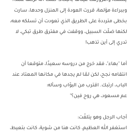
يئست، واغرورقت عيناها بالبكاء. ظنّت أنه تركها عمدًا.
وببراءة مؤلمة، قررت العودة إلى المنزل وحدها، سارت
بخطى مترددة على الطريق الذي تعودت أن تسلكه معه،
لكنها ضلّت السبيل، ووقفت في مفترق طرق تبكي، لا
تدري إلى أين تذهب!
أما "بهاء"، فقد خرج من دروسه سعيدًا، متوقعا أن
انتقامه نجح، لكن لمّا لم يجدها في مكانها المعتاد عند
الباب، ارتبك. اقترب من البوّاب وسأله:
عم مسعود، هي روح فين؟"
أجاب الرجل وهو يتلفّت:
استغفر الله العظيم، كانت هنا من شوية، كانت بتعيط،