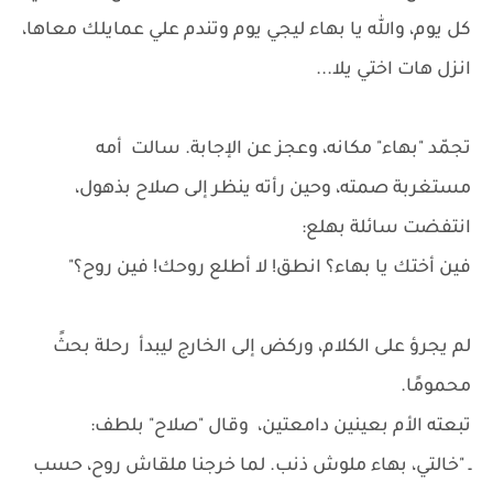
كل يوم، والله يا بهاء ليجي يوم وتندم علي عمايلك معاها،
انزل هات اختي يلا...
تجمّد "بهاء" مكانه، وعجز عن الإجابة. سالت أمه
مستغربة صمته، وحين رأته ينظر إلى صلاح بذهول،
انتفضت سائلة بهلع:
فين أختك يا بهاء؟ انطق! لا أطلع روحك! فين روح؟"
لم يجرؤ على الكلام، وركض إلى الخارج ليبدأ رحلة بحثً
محمومًا.
تبعته الأم بعينين دامعتين، وقال "صلاح" بلطف:
ـ "خالتي، بهاء ملوش ذنب. لما خرجنا ملقاش روح، حسب