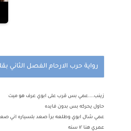
رواية حرب الارحام الفصل الثاني ب
زينب....عمي بس قرب على ابوي عرف هو ميت
حاول يحركه بس بدون فايده
عمي شال ابوي وطلعه برأ صعد بلسياره اني صع
عمري هنا ١٢ سنه