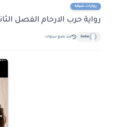
روايات شيقه
رواية حرب الارحام الفصل الثاني 2 بقلم جمانه السع
GeGe
منذ بضع سنوات