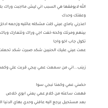
الله لايوفقها هي السبب اني ليش مااجبت وراك بل
وعفتك وحدك
اعذرني ياماي عيني كلت مشكله عائليه وزحمه ادخ
بينهم ومرتك وكحه خفت اجي وراك وتتعارك وياك
تكول جاب اخو واجا
عمت عيني عليك الحنيبن شكد صبرت شكد تحمل
زينب...اني من سمعت عمي يبجي قربت علي وكمت 
حضني عمي وكمنا نبجي سوا
فهمت ساعته من كلام عمي يعني ابوي خلاص
بعد مستحيل يرجع اليه عافني وحدي بهاي الدنيا ال