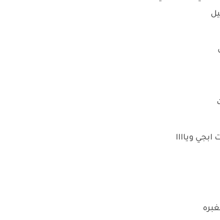
يل
ل
ت
ابجي وياااا
غبره