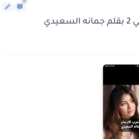
0
يدي