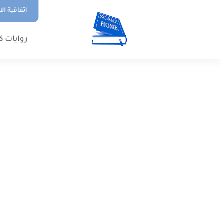
اتفاقية ال
روايات ك