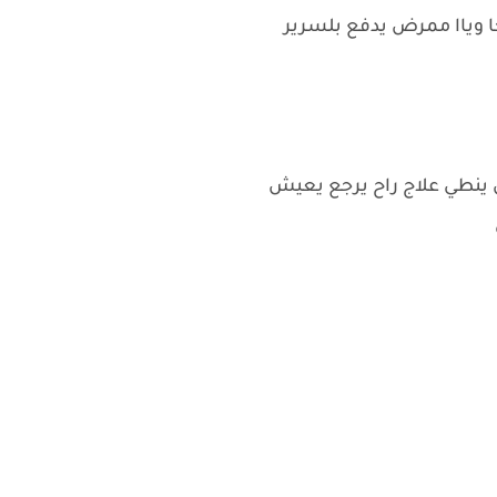
 وياا ممرض يدفع بلسرير
س ينطي علاج راح يرجع يعيش