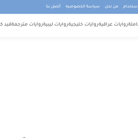
استخدام
من نحن
سياسة الخصوصيه
أتصل بنا
املة
روايات عراقية
روايات خليجية
روايات ليبية
روايات مترجمة
قيد كت