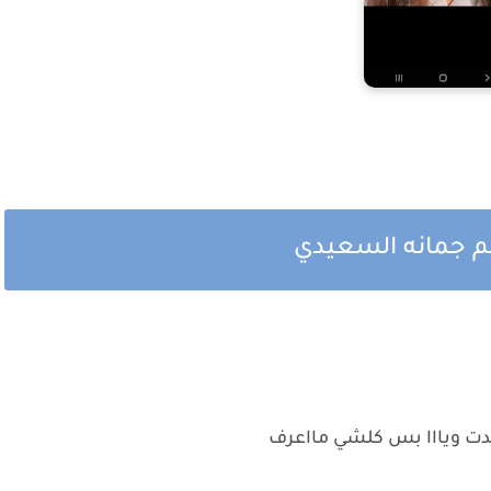
قلم جمانه السعيدي
دت ويااا بس كلشي مااعرف