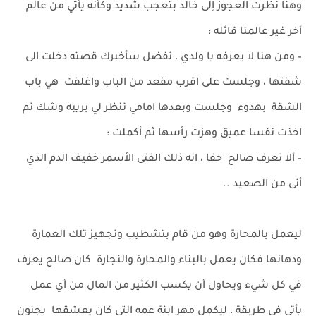
وهنا نظرت العجوز إلى خالد بتعجب شديد وكأنه يأتي من عالم
أخر غير عالمنا قائله :
– ومن هنا لا يعرفه يا ولدي ، تفضل سأخبرك قصته دخلت الى
شقتها ، وجلست على اقرب مقعد من الباب واغلقت هي باب
الشقة بهدوء وجلست وبعدها امامي تنظر لي بريبه وشك ثم
اخذت نفسا عميق وهزت رأسها ثم أكملت :
– ألا تعرف صالح حقا ، انه ذلك الفتى الأسمر خفيف الدم الذي
أتى من الصعيد ..
ليعمل بالمحارة وهو من قام بتشطيب وتجهيز تلك العمارة
ودهانها فكان يعمل بالبناء والمحارة والنجارة كان صالح يعرف
في كل شيء ويحاول أن يكسب الكثير من المال من أي عمل
يأتي في طريقة ، ليكمل مهر ابنة عمه التي كان يعشقها بجنون