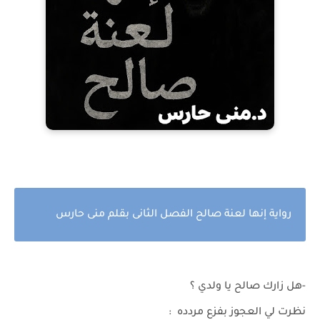
رواية إنها لعنة صالح الفصل الثانى بقلم منى حارس
-هل زارك صالح يا ولدي ؟
نظرت لي العجوز بفزع مردده :