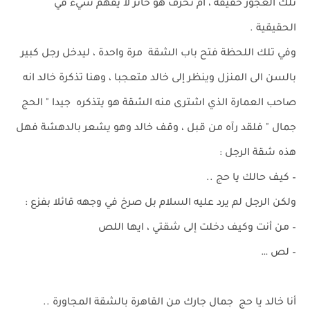
تلك العجوز حقيقة ، ام تخرف هو حائر لا يفهم شيء في
الحقيقية .
وفي تلك اللحظة فتح باب الشقة مرة واحدة ، ليدخل رجل كبير
بالسن الى المنزل وينظر إلى خالد متعجبا ، وهنا تذكرة خالد انه
صاحب العمارة الذي اشترى منه الشقة هو يتذكره جيدا " الحج
جمال " فلقد رآه من قبل ، وقف خالد وهو يشعر بالدهشة فهل
هذه شقة الرجل :
– كيف حالك يا حج ..
ولكن الرجل لم يرد عليه السلام بل صرخ في وجهه قائلا بفزع :
– من أنت وكيف دخلت إلى شقتي ، ايها اللص
– لص …
أنا خالد يا حج جمال جارك من القاهرة بالشقة المجاورة ..