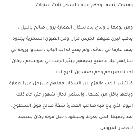
وفتحت رئسه ، وحكم عليه بالسجن ثلاث سنوات .
ومن يومها يا ولدي بدء سكان العمارة يرون صالح بالليل ،
يذهب ليرن عليهم الجرس مرارا ومن العيون السحرية يجدوه
يقف غارقا في دمائه ، ولم يفتح له احد الباب ، فبدءوا يرونه في
منازلهم ليلا فأصبح يخيفهم ويثير الرعب في نفوسهم ، وكان
احيانا يضربهم وهم يصعدون الدرج ليلا ..
فانتشر الرعب والفزع بين السكان فمنهم من رحل من العمارة
وباعها باقل من ثمنها ، واستمر الحال شهور حتى جاء ذلك
اليوم الذي باع فيه صاحب العمارة شقة صالح فوق السطوح ،
لقد وضبها الفتى بعرقه ومجهوده قبل موته وكان يستعد
لاحضار العروس .