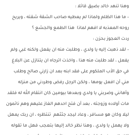
وهنا تنهد خالد بضيق قائلا :
– ما هذا الظلم ولماذا لم يعطيه صاحب الشقة شقته ، ويريح
روحه المعذبه لا افهم لماذا هذا الطمع والجشع ؟
ردت العجوز بحزن :
– لقد ذهبت إليه يا ولدي ، وطلبت منه ان يفعل ولكنه غبي ولم
يفعل ، لقد طلبت منه هذا ، واخذت اترجاه ان يتنازل عن البلاغ
في حق الأب الملكوم على فقد ابنه بعد ان زارني صالح وطلب
مني أن افعل يومها ، ولكن الرجل رفض وطردني من منزله
وأهانني وضربني يا ولدي وبعدها بيومين كان انتقام الله له فلقد
مات أولاده وزوجته ، بعد أن فتح احدهم الغاز عليهم وهم نائمون
ليلا وكان هو مسافر ، وعاد ليجد جثثهم تنتظره ، ان ربك يمهل
ولا يهمل يا ولدي ، وهنا نظر خالد إليها بتعجب فهل ما تقوله