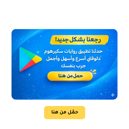
حمّل من هنا