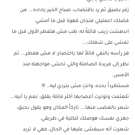
زفر بضيق ثم رد باقتضاب: صباح الخير ياداده…. من
فضلك اعمليلي فنجان قهوة قبل ما أمشي.
اندهشت زينب قائلةً له: طب مش هتفطر الأول قبل ما
تمشي على شغلك….
هز رأسه بالنفي قائلاً لها باختصار: لا مش هفطر…. ثم
نظر إلى فريدة الصامتة والتي تخشى مواجهته منذ
الأمس.
مستطرداً بحده: وانتِ مش بتردي ليه… !!!
تلعثمت وتوترت أعصابها أكثر قائلة بقلق: نعم يا أبيه….
شعر بالغضب منها…. تاركاً المكان وهو يقول بحنق:
جهزي نفسك هوصلك للكلية في طريقي.
شعرت أنه سيغشى عليها في الحال، فهي لا تريد