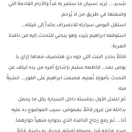
شديد…. تريد نسيان ما ستمر به غداً والأيام القادمة التي
وضعتها في طريق من لا يُرحم.
استقل البوص سيارته للانصراف عائداً إلى فيلته…
استوقفه ابراهيم بتردد وهو ينحني للتحدث إليه من نافذة
العربة.
قائلاً بحذر: البنت اللي جوه دي هنتصرف معاها إزاي يا
بوص بعد… قاطعه سليم بإشارةٍ آمره من يده ليكف عن
التحدث بأمورلا تُعنيه، فصمت ابراهيم على الفور…. خشيةً
منه.
ثم اعتدل الأول بجلسته داخل السيارة بكل ما يحمل
بداخله من غرور قائلاً بغموض: سيب الموضوع ده عليه
أنا…. ثم رفع زجاج النافذة الذي بجواره منهياً حوارهما.
صدح هاتفه قبل وصوله لفيلته، فحدق به بضيق قائلاً