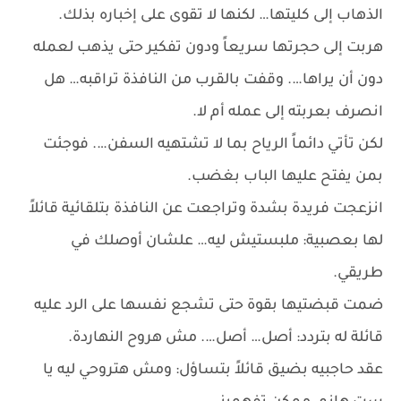
الذهاب إلى كليتها… لكنها لا تقوى على إخباره بذلك.
هربت إلى حجرتها سريعاً ودون تفكير حتى يذهب لعمله
دون أن يراها…. وقفت بالقرب من النافذة تراقبه… هل
انصرف بعربته إلى عمله أم لا.
لكن تأتي دائماً الرياح بما لا تشتهيه السفن…. فوجئت
بمن يفتح عليها الباب بغضب.
انزعجت فريدة بشدة وتراجعت عن النافذة بتلقائية قائلاً
لها بعصبية: ملبستيش ليه… علشان أوصلك في
طريقي.
ضمت قبضتيها بقوة حتى تشجع نفسها على الرد عليه
قائلة له بتردد: أصل… أصل…. مش هروح النهاردة.
عقد حاجبيه بضيق قائلاً بتساؤل: ومش هتروحي ليه يا