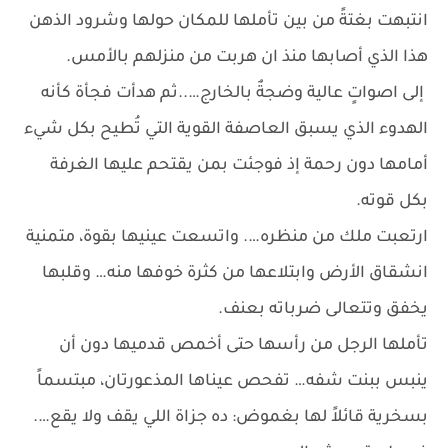
انتبهت بغتةً من بين تأملها للمكان حولها وشرود الذهن
هذا الذي أصابها منذ ان هربت من منزلهم بالأمس.
إلى اصواتٍ عالية وضجةٌ بالخارج…..ثم هدأت فجأة كأنه
الهدوء الذي يسبق العاصفة القوية التي تُطيح بكل شيء
أمامها دون رحمة إذ فوجئت بمن يقتحم عليها الغرفة
بكل قوته.
ارتعبت ملك من منظره…. واتسعت عينيها بقوة، متمنية
انشقاق الأرض وابتلاعها من كثرة خوفها منه… وقلبها
يخفق وتتعالى ضرباته بعنف.
تأملها الرجل من رأسها حتى أخمص قدميها دون أن
ينبس ببنت شفه… تفحص عيناها المذعورتان، مبتسماً
بسخرية قائلاً لها بغموض: ده جزاة اللي يقف ولا يقع….