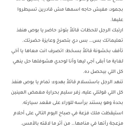
بجمود: مفيش حاجه اسمها مش قادرين تسيطروا
عليها.
ارتبك الرجل للحظات قائلاً بتوتر: حاضر يا بوص هنفذ
تعليماتك بس… بس دي بتصرخ وعايزة حضرتك.
تأفف بخشونة قائلاً بسخط: اتصرف انت معاها يا أخي
لغاية ما أبقى آجي ليها وأنا لوحدي هشوفلها حل ينهي
كل اللي بيحصل ده.
تنهد الرجل باستسلام قائلاً بهدوء: تمام يا بوص هنفذ
كل اللي قولتلي عليه، زفر سليم بحرارة مغمض العينين
بحدة وهو يستند برأسه للوراء على مقعد سيارته.
استيقظت ملك فزعة في صباح اليوم التالي على أحلام
مزعجة رأتها في منامها… من أثر ما لاقته بالأمس.