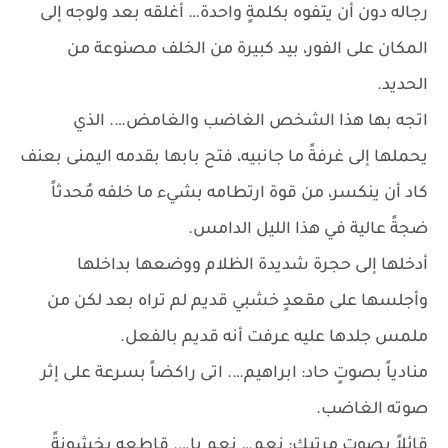
رجاله دون أن يتفوه بكلمةٍ واحدة… أغلقه بعد ولوجه إلى
المكان على الفور، بيد كبيرة من الخلف مصنوعة من
الحديد.
اتجه بها هذا الشخص الغاضب والغامض…. الذي
يحملها إلى غرفةً ما جانبيه، فتح بابها بقدمه اليمنى بعنف
كاد أن ينكسر، من قوة ارتطامه بشيء ما خلفه مُحدثاً
ضجةً عالية في هذا الليل الدامس.
أدخلها إلى حجرة شديدة الظلام ووضعها بداخلها
وأجلسها على مقعدٍ خشبي قديم لم تراه بعد لكن من
ملمس جلدها عليه عرفت أنه قديم بالفعل.
منادياً بصوتٍ حاد: ابراهيم…. اتى راكضاً بسرعة على إثر
صوته الغاضب.
قائلاً بصوتٍ مرتبك: نعم… نعم يا…. قاطعه بخشونةً