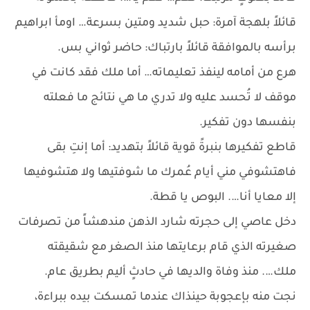
قائلاً بلهجة آمرة: حبل شديد ومتين بسرعة… اومأ ابراهيم
برأسه بالموافقة قائلاً بارتباك: حاضر ثواني بس.
هرع من أمامه لينفذ تعليماته… أما ملك فقد كانت في
موقف لا تُحسد عليه ولا تدري ما هي نتائج ما فعلته
بنفسها دون تفكير.
قاطع تفكيرها بنبرةً قوية قائلاً بتهديد: أما إنتِ بقى
فاهتشوفي مني أيام عُمرك ما شوفتيها ولا هتشوفيها
إلا معايا أنا…. البوص يا قطة.
دخل عاصي إلى حجرته شارد الذهن مندهشاً من تصرفات
صغيرته الذي قام برعايتها منذ الصغر مع شقيقته
ملك…. منذ وفاة والديها في حادثٍ أليم بطريق عام.
نجت منه بإعجوبة حينذاك عندما تمسكت بيده ببراءة،