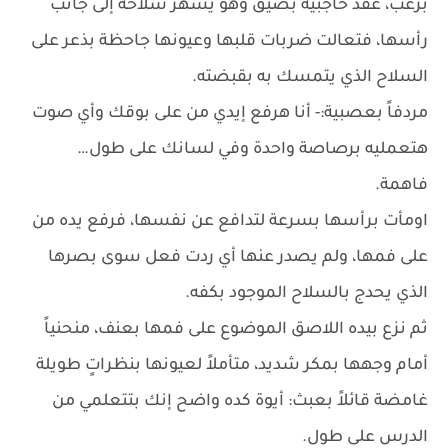
برعب، عقد حاجبيه بضيق وهو يشهر سلاحه إلى جانب
رأسها، فتعالت ضربات قلبها وعيونها جاحظة بذعر على
السلاح الذي يتمسك به بقبضته.
مردفاً بعصبية:- أنا هرفع إيدي من على بوقك وأي صوت
هتعمليه برصاصة واحدة وفي لسانك على طول…
فاهمة.
اومأت برأسها بسرعة لتدافع عن نفسها، فرفع يده من
على فمها، ولم يصدر عنها أي ردت فعل سوى بصرها
الذي يحدج بالسلاح الموجود بكفه.
ثم نزع بيده اللاصق الموضوع على فمها بعنف، منحنياً
أمام وجهها بمكر شديد، متأملاً لعيونها بنظراتٍ طويلة
غامضة قائلاً بعبث: أيوة كده واضح إنك بتتعلمي من
الدرس على طول.