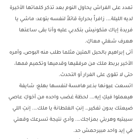
تمدد على الفراش يحاول النوم بعد تذكر كلماتها الأخيرة
لديه الليلة…. زافراً بحرارة قائلاً لنفسه بتوعد: ماشي يا
فريدة إياك متكونيش بتكدبي عليه وأنا بقى ساعتها
هعرف شغلي معاكِ.
أتى إبراهيم بالحبل المتين مثلما طلب منه البوص، وأمره
الأخير بربط ملك من مرفقيها وقدميها وتكميم فمها،
حتى لا تقوى على الفرار أو التحدث.
اتسعت عيونها بذعر هامسة لنفسها بهلع: شايفة
هيعملوا فيكِ إيه…. لحظة غضب واحده من أخوكِ عاصي
ضيعتك بدون تفكير… إنتِ الغلطانة يا ملك…. إنتِ اللي
سيبتيه وهربتي بمزاجك…. وآدي نتيجة تسرعك وقعتي
في إيد واحد مبيرحمش حد.