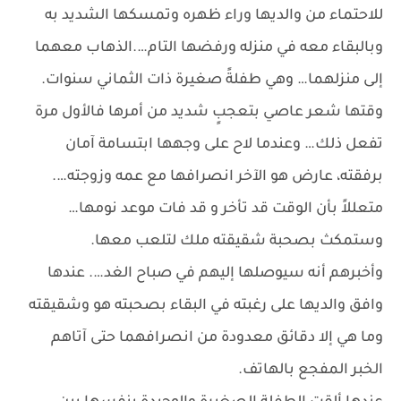
للاحتماء من والديها وراء ظهره وتمسكها الشديد به
وبالبقاء معه في منزله ورفضها التام….الذهاب معهما
إلى منزلهما… وهي طفلةً صغيرة ذات الثماني سنوات.
وقتها شعر عاصي بتعجبٍ شديد من أمرها فالأول مرة
تفعل ذلك… وعندما لاح على وجهها ابتسامة آمان
برفقته، عارض هو الآخر انصرافها مع عمه وزوجته….
متعللاً بأن الوقت قد تأخر و قد فات موعد نومها…
وستمكث بصحبة شقيقته ملك لتلعب معها.
وأخبرهم أنه سيوصلها إليهم في صباح الغد…. عندها
وافق والديها على رغبته في البقاء بصحبته هو وشقيقته
وما هي إلا دقائق معدودة من انصرافهما حتى آتاهم
الخبر المفجع بالهاتف.