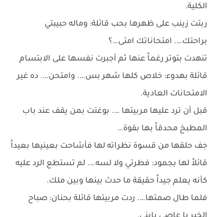
الكلية.
ربتت زينب على ظهرها بحب قائلة: وماله حبيبتي
براحتك…. امتحاناتك امتى…؟
تنهدت بتوتر رغماً عنها ثم أجبرت نفسها على الابتسام
قائلة بهدوء: خلاص كلها شهر بس…. وامتحن…. ده غير
الامتحانات العادية.
قبل أن ترد عليها مربيتها …. بوغتت بمن يقف عند باب
المطبخ محدقاً بها بقوة…
جف حلقها من قسوة نظراته لها فأشاحت بعينيها بعيداً
قائلاً لها بجمود: فطرتي ولا لسه…. لم تستطع الرد عليه
كأنه يعلم جيداً حقيقة ما حدث بينها وبين ملك.
فلما طال صمتها…. ردت مربيتها قائلة بحنان: صباح
الخير يا عاصي يابني.