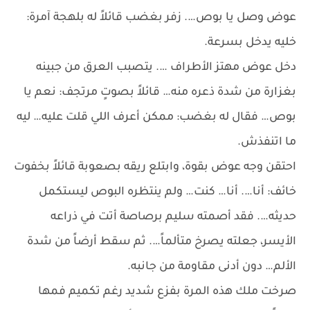
عوض وصل يا بوص…. زفر بغضب قائلاً له بلهجة آمرة:
خليه يدخل بسرعة.
دخل عوض مهتز الأطراف …. يتصبب العرق من جبينه
بغزارة من شدة ذعره منه… قائلاً بصوتٍ مرتجف: نعم يا
بوص… فقال له بغضب: ممكن أعرف اللي قلت عليه… ليه
ما اتنفذش.
احتقن وجه عوض بقوة، وابتلع ريقه بصعوبة قائلاً بخفوت
خائف: أنا…. أنا… كنت… ولم ينتظره البوص ليستكمل
حديثه…. فقد أصمته سليم برصاصة أتت في ذراعه
الأيسر، جعلته يصرخ متألماً…. ثم سقط أرضاً من شدة
الألم… دون أدنى مقاومة من جانبه.
صرخت ملك هذه المرة بفزع شديد رغم تكميم فمها