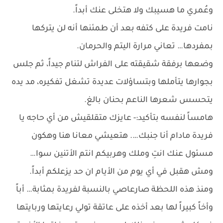
وعُمري ما هسيبك ولا هتخلى عنك أبداً.
نامت فريدة على كتفه بعد أن طمئنها أنه لن يتركها
بمفردها… تعاني مرارة اليتم والحرمان.
وضعها برفقة شقيقته على الفراش لتنام جيداً، ثم جلس
بجوارها يتأملها وبتساؤلات عديدة تشغل تفكيره، مد يده
يتحسس شعرها الناعم بحنان بالغ.
هامساً لنفسه بتأكيد:- عايزك متقلقيش من أي حاجه يا
فريدة مادام أنا جنبك…. هتعيشي معانا هنا وهكون
مسئول عنك انتِ وملك وهربيكم انتم الأتنين سوا…
ومش هقبل في أي يوم من الأيام ان حد يزعلكم أبداً.
ومنذ هذه اللحظة صارعاصي بالنسبة لفريدة بمثابة… أباً
وأخاً كبيراً لها بعد أخذه على عاتقة تولي رعايتها وربايتها