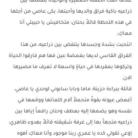
عندها ألقت الطفلة الصغيرة والوحيدة بنفسها بين
ذراعيه باكية فراق والديها وأحبتها، بكى عاصي من أجلها
في هذه اللحظة قائلاً بحنان: متخافيش يا حبيبتي أنا
معاكِ.
انتحبت بشدة وجسدها ينتفض بين ذراعيه، من هذا
الفراق القاسي لديها بغمضة عين فها هم فارقوا الحياة
وتركوها بمفردها في حياةٍ واسعة لا تعرف ما مصيرها
الان.
قائلة ببراءة حزينة: ماما وبابا سابوني لوحدي يا عاصي.
أغمض عيونه بقوةً متحملاً آلام كلماتها ووقعها في
نفسه وهو يضمها إليه بعطف وحنان رافعاً إياها بين
ذراعيه متجهاً بها إلى غرفة شقيقته قائلاً بهدوء ظاهري:
إوعي تقولي كده يا عمري ربنا موجود وأنا معاكِ أهوه