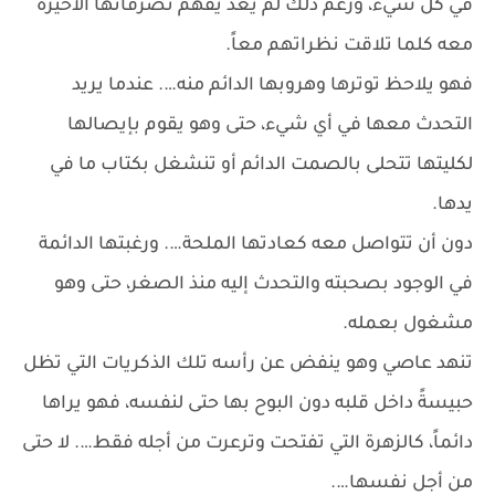
في كل شيء، ورغم ذلك لم يعد يفهم تصرفاتها الأخيرة
معه كلما تلاقت نظراتهم معاً.
فهو يلاحظ توترها وهروبها الدائم منه…. عندما يريد
التحدث معها في أي شيء، حتى وهو يقوم بإيصالها
لكليتها تتحلى بالصمت الدائم أو تنشغل بكتاب ما في
يدها.
دون أن تتواصل معه كعادتها الملحة…. ورغبتها الدائمة
في الوجود بصحبته والتحدث إليه منذ الصغر، حتى وهو
مشغول بعمله.
تنهد عاصي وهو ينفض عن رأسه تلك الذكريات التي تظل
حبيسةً داخل قلبه دون البوح بها حتى لنفسه، فهو يراها
دائماً، كالزهرة التي تفتحت وترعرت من أجله فقط…. لا حتى
من أجل نفسها….