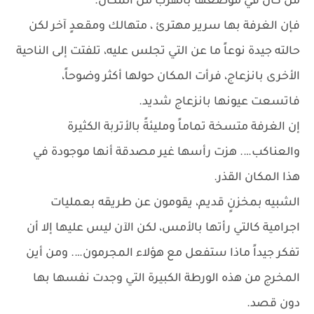
من كان في موضعها بالهرب من المكان.
فإن الغرفة بها سرير مهترئ ، متهالك ومقعدٍ آخر لكن
حالته جيدة نوعاً ما عن التي تجلس عليه، تلفتت إلى الناحية
الأخرى بانزعاج، فرأت المكان حولها أكثر وضوحاً،
فاتسعت عيونها بانزعاج شديد.
إن الغرفة متسخة تماماً ومليئةً بالأتربة الكثيرة
والعناكب…. هزت رأسها غير مصدقة أنها موجودة في
هذا المكان القذر.
الشبيه بمخزنٍ قديم، يقومون عن طريقه بعمليات
اجرامية كالتي رأتها بالأمس، لكن الآن ليس عليها إلا أن
تفكر جيداً ماذا ستفعل مع هؤلاء المجرمون…. ومن أين
المخرج من هذه الورطة الكبيرة التي وجدت نفسها بها
دون قصد.