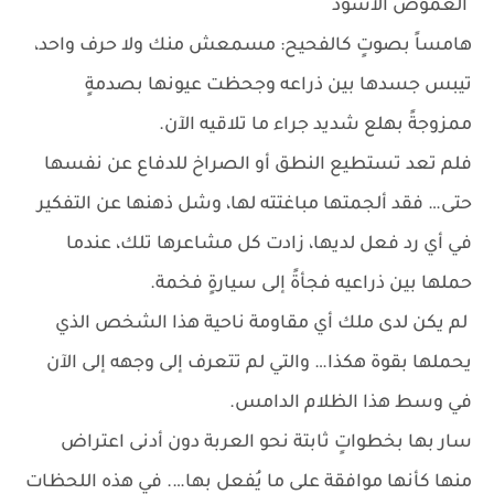
الغموض الأسود
هامساً بصوتٍ كالفحيح: مسمعش منك ولا حرف واحد،
تيبس جسدها بين ذراعه وجحظت عيونها بصدمةٍ
ممزوجةً بهلع شديد جراء ما تلاقيه الآن.
فلم تعد تستطيع النطق أو الصراخ للدفاع عن نفسها
حتى… فقد ألجمتها مباغتته لها، وشل ذهنها عن التفكير
في أي رد فعل لديها، زادت كل مشاعرها تلك، عندما
حملها بين ذراعيه فجأةً إلى سيارةٍ فخمة.
لم يكن لدى ملك أي مقاومة ناحية هذا الشخص الذي
يحملها بقوة هكذا… والتي لم تتعرف إلى وجهه إلى الآن
في وسط هذا الظلام الدامس.
سار بها بخطواتٍ ثابتة نحو العربة دون أدنى اعتراض
منها كأنها موافقة على ما يُفعل بها…. في هذه اللحظات