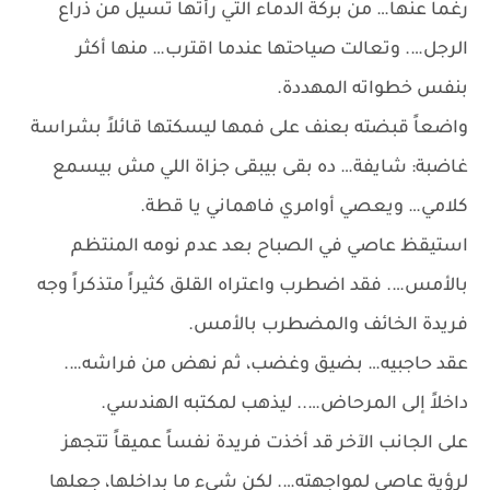
رغماً عنها… من بركة الدماء التي رأتها تسيل من ذراع
الرجل…. وتعالت صياحتها عندما اقترب… منها أكثر
بنفس خطواته المهددة.
واضعاً قبضته بعنف على فمها ليسكتها قائلاً بشراسة
غاضبة: شايفة… ده بقى بيبقى جزاة اللي مش بيسمع
كلامي… ويعصي أوامري فاهماني يا قطة.
استيقظ عاصي في الصباح بعد عدم نومه المنتظم
بالأمس…. فقد اضطرب واعتراه القلق كثيراً متذكراً وجه
فريدة الخائف والمضطرب بالأمس.
عقد حاجبيه… بضيق وغضب، ثم نهض من فراشه….
داخلاً إلى المرحاض….. ليذهب لمكتبه الهندسي.
على الجانب الآخر قد أخذت فريدة نفساً عميقاً تتجهز
لرؤية عاصي لمواجهته…. لكن شيء ما بداخلها، جعلها