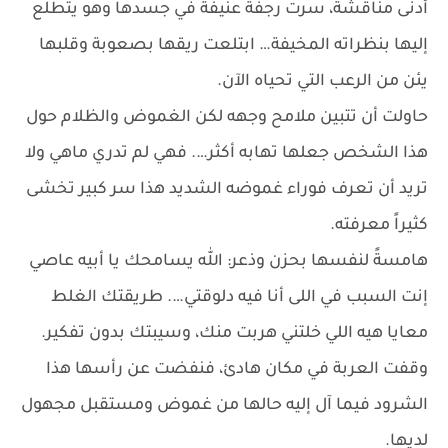
أدنى مناقشة، سرت رجفةً عنيفة في جسدها وهو يتطلع
إليها بنظراته المخيفة… ابتلعت ريقها بصعوبة وقلبها
يئن من الرعب التي تحياه الآن.
حاولت أن تتبين ملامح وجهه لكن الغموض والظلام حول
هذا الشخص جعلها تهابه أكثر…. فهي لم تدري ماهي ولا
تريد أن تعرف فوراء غموضه الشديد هذا سر كبير تخشى
كثيراً معرفته.
هامسةً لنفسها بحزن وذعر: الله يسامحك يا أبيه عاصي
إنت السبب في اللى أنا فيه دلوقتي…. طريقتك الغلط
معايا هيه اللي خلتني هربت منك، وسيبتك بدون تفكير.
وقفت العربة في مكان هادئ، فنفضت عن رأسها هذا
الشرود فيما آل إليه حالها من غموض ومستقبل مجهول
لديها.