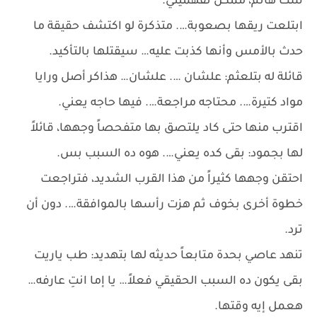
ست هانم، ممكن تفهميني.
ابتلعت ريقها بصعوبة…. متذكرة لو اكتشف حقيقة ما
حدث بالأمس وأنها كذبت عليه… سيقتلها بالتأكيد.
قائلة له بتلعثم: علشان …. علشان… هذاكر أصل ورايا
مواد كتيرة…. محتاجه مراجعة…. فيها حاجه يعني.
اقترب منها حتى كاد يلتصق بها متفحصاً وجهها، قائلاً
لها بجمود: بقى كده يعني…. هوه ده السبب بس.
احتقن وجهها كثيراً من هذا القرب الشديد، فتراجعت
خطوة أخرى بخوف ثم هزت رأسها بالموافقة…. دون أن
ترد.
تنهد عاصي بحدة متابعاً حديثه لها بتهديد: طب ياريت
بقى يكون ده السبب الحقيقي فعلاً… يا إما انتِ عارفه…
هعمل إيه وقتها.