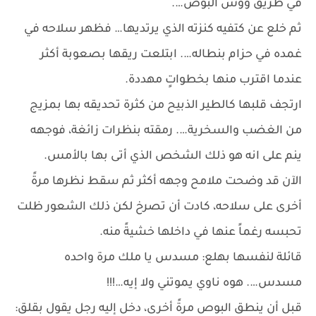
في طريق ووش البوص….
ثم خلع عن كتفيه كنزته الذي يرتديها… فظهر سلاحه في
غمده في حزام بنطاله…. ابتلعت ريقها بصعوبة أكثر
عندما اقترب منها بخطواتٍ مهددة.
ارتجف قلبها كالطير الذبيح من كثرة تحديقه بها بمزيج
من الغضب والسخرية…. رمقته بنظرات زائغة، فوجهه
ينم على انه هو ذلك الشخص الذي أتى بها بالأمس.
الآن قد وضحت ملامح وجهه أكثر ثم سقط نظرها مرةً
أخرى على سلاحه، كادت أن تصرخ لكن ذلك الشعور ظلت
تحبسه رغماً عنها في داخلها خشيةً منه.
قائلة لنفسها بهلع: مسدس يا ملك مرة واحده
مسدس…. هوه ناوي يموتني ولا إيه…!!!
قبل أن ينطق البوص مرةً أخرى، دخل إليه رجل يقول بقلق: