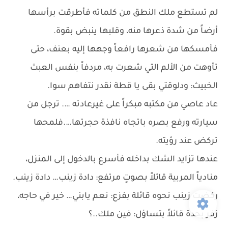
لم تستطع ملك النطق من كلماته فأطرقت برأسها
أرضاً من شدة ذعرها منه، وقلبها ينبض بقوة.
فأمسكها من شعرها رافعاً وجهها إليه بعنف، حتى
تأوهت من الألم التي شعرت به، مردفاً بنفس العبث
الخبيث: ودلوقتي بقى يا قطة نقدر نتفاهم سوا.
عاد عاصي من مكتبه مبكراً على غيرعادته …. ترجل من
سيارته ورفع بصره باتجاه نافذة حجرتها….فلمحها
تركض عند رؤيته.
عندها تزايد الشك بداخله فأسرع بالدخول إلى المنزل،
منادياً المربية قائلاً بصوتٍ مرتفع: دادة زينب… دادة زينب.
ركضت زينب نحوه قائلة بفزع: نعم يابني… خير في حاجه،
زفر بحدة قائلاً بتساؤل: فين ملك..؟