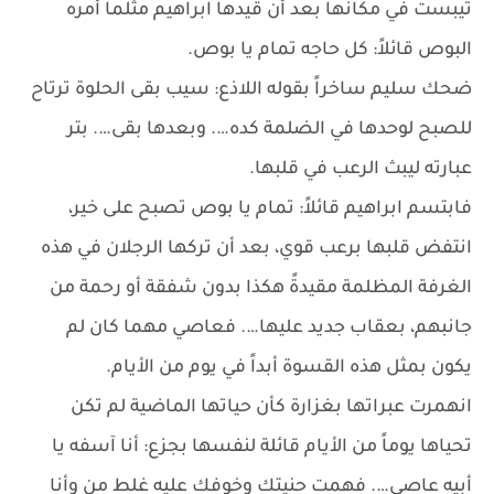
تيبست في مكانها بعد أن قيدها ابراهيم مثلما أمره
البوص قائلاً: كل حاجه تمام يا بوص.
ضحك سليم ساخراً بقوله اللاذع: سيب بقى الحلوة ترتاح
للصبح لوحدها في الضلمة كده…. وبعدها بقى…. بتر
عبارته ليبث الرعب في قلبها.
فابتسم ابراهيم قائلاً: تمام يا بوص تصبح على خير،
انتفض قلبها برعب قوي، بعد أن تركها الرجلان في هذه
الغرفة المظلمة مقيدةً هكذا بدون شفقة أو رحمة من
جانبهم، بعقاب جديد عليها…. فعاصي مهما كان لم
يكون بمثل هذه القسوة أبداً في يوم من الأيام.
انهمرت عبراتها بغزارة كأن حياتها الماضية لم تكن
تحياها يوماً من الأيام قائلة لنفسها بجزع: أنا آسفه يا
أبيه عاصي…. فهمت حنيتك وخوفك عليه غلط من وأنا