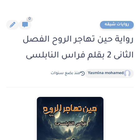
0
روايات شيقه
رواية حين تهاجر الروح الفصل
الثانى 2 بقلم فراس النابلسى
Yasmina mohamed
منذ بضع سنوات