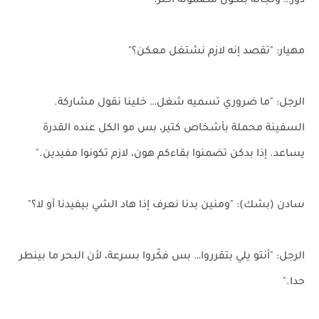
دور… ونجاته بتكون مضمونة أكتر."
مهيار: "تقصد إنه لازم نشتغل معكن؟"
الرجل: "ما ضروري تسميه شغل… خلينا نقول مشاركة.
السفينة محملة بأشخاص كتير، بس مو الكل عنده القدرة
يساعد. إذا بدكن تضمنوا بقاءكم هون، لازم تكونوا مفيدين."
سادن (بشك): "ومنين بدنا نعرف إذا هاد الشي بيفيدنا أو لا؟"
الرجل: "أنتو يلي بتقرروا… بس فكّروا بسرعة، لأن البحر ما بينطر
حدا."