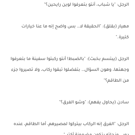
الرجل: "يا شباب، أنتو بتعرفوا لوين رايحين؟"
مهيار (بقلق): "الحقيقة لا… بس واضح إنه ما عنا خيارات
كتيرة."
الرجل (يبتسم بخبث): "بالضبط! أنتو ركبتوا سفينة ما بتعرفوا
وجهتها، وهون السؤال… بتفضلوا تبقوا ركاب، ولا تصيروا جزء
من الطاقم؟"
سادن (يحاول يفهم): "وشو الفرق؟"
الرجل: "الفرق إنه الركاب بيتركوا لمصيرهم، أما الطاقم، عنده