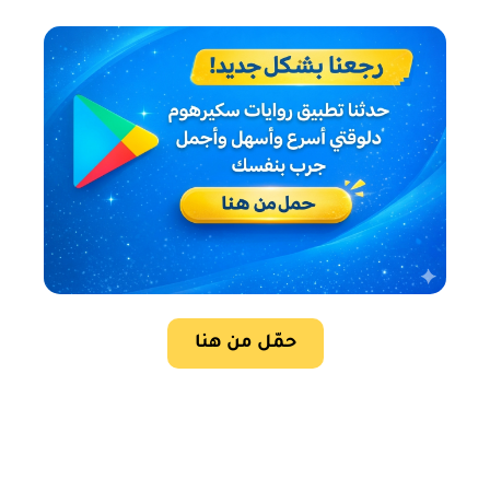
حمّل من هنا