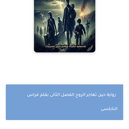
رواية حين تهاجر الروح الفصل الثانى بقلم فراس
النابلسى