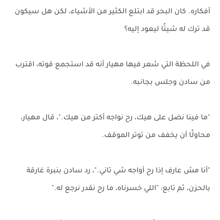
أفكاره. كان البحر قد ابتلع الكثير من الأشياء، لكن هل سيكون
قد ترك له شيئًا ليعود إليه؟
في اللحظة التي شعر فيها مهيار أنه قد استجمع قوته، اقترب
من سادن وجلس بجانبه.
"ما فينا نضل على هيك، رح نواجه أكتر من هيك."، قال مهيار،
محاولًا أن يخفف من توتر الموقف.
"أنا مش عارف إذا رح أواجه شي تاني."، رد سادن بنبرة غارقة
بالحزن، ثم تابع: "اللي خسرناه، ما رح نقدر نرجع له."