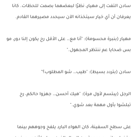
سادن التفت إلى مهيار، نظرًا لبعضهما بصمت للحظات. كانا
يعرفان أن أي خيار سيتخذانه الآن سيحدد مصيرهما القادم.
مهيار (بنبرة محسومة): "أنا مع… على الأقل رح يكون إلنا دور، مو
بس ضحايا عم ننتظر المجهول."
سادن (بتردد بسيط): "طيب… شو المطلوب؟"
الرجل (يبتسم لأول مرة): "هيك أحسن… جهزوا حالكم، رح
تبلشوا بأول مهمة بعد شوي."
على سطح السفينة، كان الهواء البارد يلفح وجوههم بينما