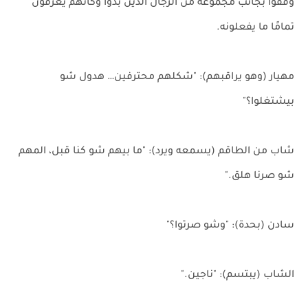
وقفوا بجانب مجموعة من الرجال الذين بدوا وكأنهم يعرفون
تمامًا ما يفعلونه.
مهيار (وهو يراقبهم): "شكلهم محترفين… هدول شو
بيشتغلوا؟"
شاب من الطاقم (يسمعه ويرد): "ما بيهم شو كنا قبل، المهم
شو صرنا هلق."
سادن (بحدة): "وشو صرتوا؟"
الشاب (يبتسم): "ناجين."