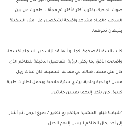
السفينة التي أصبحت الآن واضحة بشكل أكبر. كان يسمع
صوت المحرك يقترب أكثر فأكثر، ثم فجأة... ظهرت من بين
السحب والمياه مشاهد واضحة لشخصين على متن السفينة
يتجهان نحوهما.
كانت السفينة ضخمة، كما لو أنها قد نزلت من السماء نفسها،
وأضاءت الأفق بما يكفي لرؤية التفاصيل الدقيقة للطاقم الذي
كان على متنها. هناك، في مقدمة السفينة، كان هناك رجل
مسن ذو لحية رمادية، يرتدي سترة ملاحية ويحمل نظارات طبية
كبيرة. كان ينظر إليهما بعينين حادتين.
"شباب! قبّلوا الخشب! حياتكم رح تتغير!"، صرخ الرجل، ثم أشار
إلى أحد رجال الطاقم ليرسل إليهم الحبل.