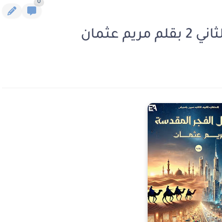
0
م عثمان