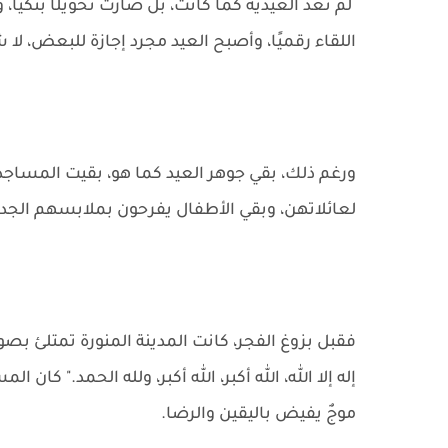
لم تعد العيدية كما كانت، بل صارت تحويلًا بنكيًا، 
اللقاء رقميًا، وأصبح العيد مجرد إجازة للبعض، لا ش
ورغم ذلك، بقي جوهر العيد كما هو، بقيت المساجد 
لعائلاتهن، وبقي الأطفال يفرحون بملابسهم الجديد
فقبل بزوغ الفجر، كانت المدينة المنورة تمتلئ بصوتٍ 
إله إلا الله، الله أكبر، الله أكبر، ولله الحمد." كان
موجٌ يفيض باليقين والرضا.