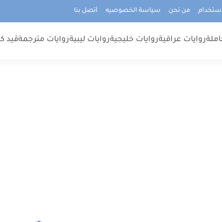
استخدام
من نحن
سياسة الخصوصيه
أتصل بنا
املة
روايات عراقية
روايات خليجية
روايات ليبية
روايات مترجمة
قيد كت