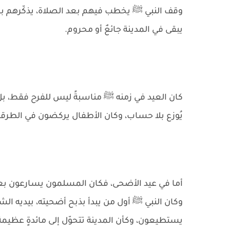
وقف النبي ﷺ يخطب فيهم بعد الصلاة، يذكّرهم بمع
يبقى في المدينة جائعٌ أو محروم.
كان العيد في زمنه ﷺ مناسبةً ليس للفرح فقط، بل 
يُوزع بلا حساب، وكان الأطفال يركضون في الطرقا
أما في عيد الأضحى، فكان المسلمون يسارعون بعد 
وكان النبي ﷺ أول من يبدأ بذبح أضحيته، بيديه الشر
يستطيعون، وكأن المدينة تتحوّل إلى مائدةٍ عظيمة،