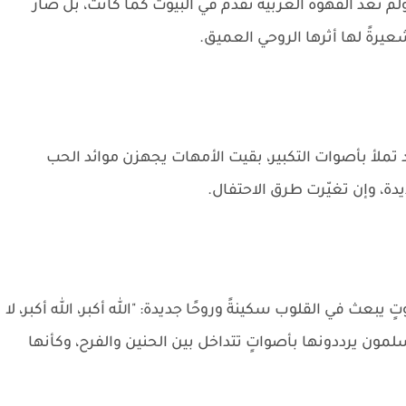
ولم تعد القهوة العربية تُقدم في البيوت كما كانت، بل صار
عيرةً لها أثرها الروحي العميق.
تملأ بأصوات التكبير، بقيت الأمهات يجهزن موائد الحب
ة، وإن تغيّرت طرق الاحتفال.
يبعث في القلوب سكينةً وروحًا جديدة: "الله أكبر، الله أكبر، لا
 المسلمون يرددونها بأصواتٍ تتداخل بين الحنين والفرح، وكأنها