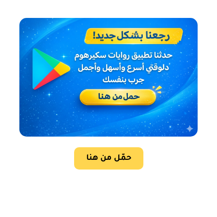
حمّل من هنا