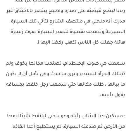
شعر بملمس ذاك السائل الدافئ المنساب من فمه
ربما ليضع قبضته على صدره واصبح يشعر بالاختناق غير
مدرك أنه منحني في منتصف الشارع لتأتي تلك السيارة
المسرعة وتصدمه بقسوة لتصدر السيارة صوت زمجرة
هائلة جعلت كل الناس تذهب ركضا اليها !.
سمعت هي صوت الإصطدام، تصنمت مكانها بخوف ولم
تمتلك الجرأة لتستدير وتري ما حدث وهي تأمل أن لا يكون
ما ببالها ، ظلت مكانها حتي سمعت رجل خلفها بمسافه
يقول بأسف
: مسكين هذا الشاب رأيته وهو ينحني ليلتقط شيئا لامعا
من الأرض ثم صدمته السيارة، لم يستطيع أحدا انقاذه.