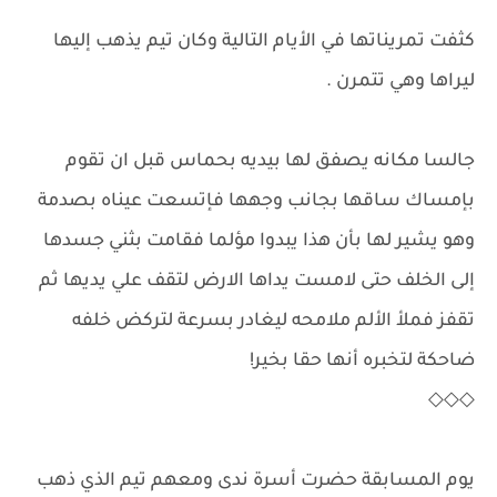
كثفت تمريناتها في الأيام التالية وكان تيم يذهب إليها
ليراها وهي تتمرن .
جالسا مكانه يصفق لها بيديه بحماس قبل ان تقوم
بإمساك ساقها بجانب وجهها فإتسعت عيناه بصدمة
وهو يشير لها بأن هذا يبدوا مؤلما فقامت بثني جسدها
إلى الخلف حتى لامست يداها الارض لتقف علي يديها ثم
تقفز فملأ الألم ملامحه ليغادر بسرعة لتركض خلفه
ضاحكة لتخبره أنها حقا بخير!
◇◇◇
يوم المسابقة حضرت أسرة ندى ومعهم تيم الذي ذهب