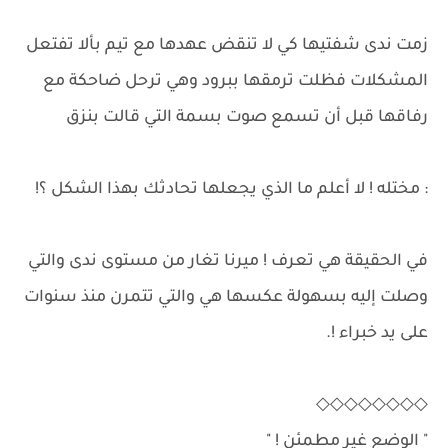
زمت ندى شفتيها كي لا تنقض عهدها مع تيم بألا تفتعل
المشكلات فظلت ترمقها ببرود وهي ترحل ضاحكة مع
رفاقها قبل أن تسمع صوت بسمة التي قالت بنزق
: مختله ! لا أعلم ما الذي يجعلها تحادثك بهذا الشكل ؟!
في الحقيقة هي تعرف ! ميرنا تغار من مستوى ندى والتي
وصلت إليه بسهولة عكسها هي والتي تتمرن منذ سنوات
على يد خبراء !.
◇◇◇◇◇◇◇◇
" الوضع غير مطمئن ! "