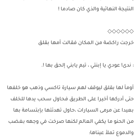
النتيجة النهائية والذي كان صادما !
◇◇◇◇◇◇
خرجت راكضة من المكان فقالت أمها بقلق
: ندى! عودي يا إبنتي ، تيم يابني إلحق بها !.
أومأ لها بقلق ليوقف لهم سيارة تاكسي وذهب هو خلفها
حتى أدركها أخيرا على الطريق فحاول سحب يدها للخلف
بعيدا عن مرمى السيارات ،حاول تهدئتها بإبتسامة بها
من الحنو ما يكفي العالم لكنها صرخت في وجهه بغضب
والدموع تملأ عيناها: