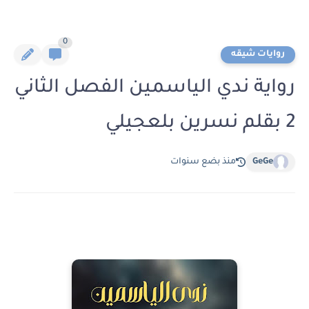
0
روايات شيقه
رواية ندي الياسمين الفصل الثاني
2 بقلم نسرين بلعجيلي
GeGe
منذ بضع سنوات