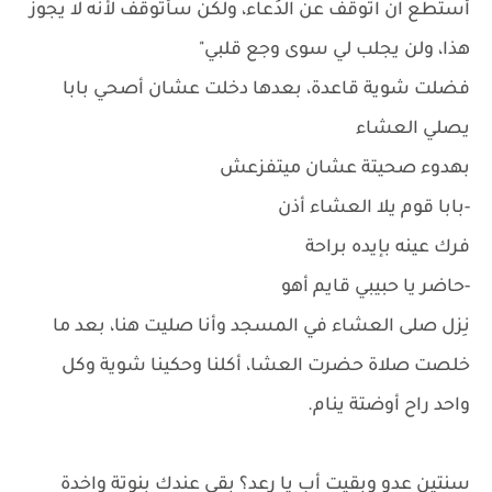
أستطع ان اتوقف عن الدُعاء، ولكن سأتوقف لأنه لا يجوز
هذا، ولن يجلب لي سوى وجع قلبي"
فضلت شوية قاعدة، بعدها دخلت عشان أصحي بابا
يصلي العشاء
بهدوء صحيتة عشان ميتفزعش
-بابا قوم يلا العشاء أذن
فرك عينه بإيده براحة
-حاضر يا حبيبي قايم أهو
نِزل صلى العشاء في المسجد وأنا صليت هنا، بعد ما
خلصت صلاة حضرت العشا، أكلنا وحكينا شوية وكل
واحد راح أوضتة ينام.
سنتين عدو وبقيت أب يا رعد؟ بقى عندك بنوتة واخدة