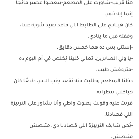
هنا قُريب-شاورت على المطعم-بيعملوا عصير مانجا
إنما إيه قمر.
كان هينادي على الظابط اللي قاعد بعيد شوية عننا،
وقفتة قبل ما ينادي.
-إستنى بس ده هما خمس دقايق.
-يا ولي الصابرين، تعالي خلينا نِخلص في أم اليوم ده
-متزعقش طيب.
دخلنا المطعم وطلبت منه نقعد جنب البحر، طبعًا كان
هياكلني بنظراتة.
قربت عليه وقولت بصوت واطي وأنا بشاور على التربيزة
اللي قصادنا.
-بُص شايف التريبزة اللي قصادنا دي، متبصش
متبصش.