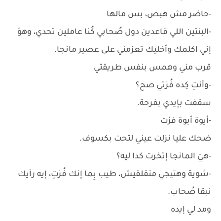
-حاضر مش هبص، بس مالها
-البنتين اللي قاعدين دول صُحابي كُنا عاملين تحدي، وهوَ
إني اكلمك وأخليك تعزمني على عصير مانجا.
قرب مني وهمس بنفس طريقتي
-وأنتِ كِده فُزتي صح؟
سقفت بإيدي بفرحة.
-أيوة أيوة فزت
ضحك عليا نزلت عيني لتحت بكسوف.
-هيَ المانجا إتخرت كدا ليه؟
-شوية وهتيجي متقلقيش، طيب بِما إنك فُزتِ، إيه رأيك
نبقا صُحاب.
ومد لي إيده