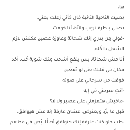
ها،
بصيت الناحية التانية قال كأني زعلت يعني.
بصلي بنظرة ترعِب واللهِ، أنا خوفت.
-قولي مِن بدري إنك شحاتة وعاوزة عصير، مكنش لازم
الشغل دا كُله.
أنا مش شحاتة، بس ينفع أشحت مِنك شوية حُب، أخد
مكان في قلبك حتى لو صُغير.
فوقت من سرحاني على صوته
-أنتِ سرحتي في إيه
-مافيش هَتعزمني على عصير ولا لا؟
قبل ما يرُد ويعترض، عشان عارفة إنه مش هيوافق.
-طب حلو كنت عارفة إنك هتوافق أصلًا، بُص في مطعم