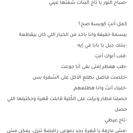
-صباح النور يا تاج البنات شفتها عيني
كمل-أنتِ كويسة صح؟
ببسمة خفيفة وانا باخد من الخيار اللي كان بيقطعة
-بنتك جبل يا بابا في إيه
-قلب أبوكِ أنتِ.
-طب هفطر إمتى بقى أنا جوعت
-خلصت فاضل نطلع الأكل على السُفرة بس
-خليك أنتَ وانا هطلعهم.
خصلنا فطار ونزلت على الكُلية قابلت مُهرة وحكتيلها اللي
حصل
-تاج عيطي
-مش عارفة يا مُهرة بجد دموعي رافضة تنزل، يمكن مش