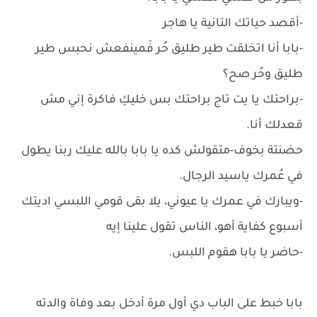
-أقصد حياتك التانية يا هاجر
-بابا أنا اتخلقت طير طليق حُر فَمينفعش نحبس طير
طليق وحُر صح؟
-براحتك يا يت تاج براحتك بس خليكِ فاكرة إني مش
قعدلك أنا.
حضنتة بخوف-متقولش كده يا بابا بالله عليك ربنا يطول
في عُمرك ياسيد الرجال.
-ويبارك في عمرك يا عيوني، يلا بقى قومي اللبسي اديتك
أسبوع كفاية أهو، الناس تقول علينا إيه
-حاضر يا بابا هقوم اللبس.
بابا خبط على الباب دي أول مرة أدخل بعد وفاة والدته