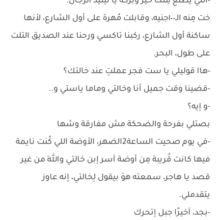
-اللي يطلع مِنك خير وبركة يا سِيد الرجال.
خت مِنه الـ١٠٠جنيه، وقابلت مُهرة على أول الشارع، لأنها
ساكنة أول الشارع، ركبنا تاكسي ورحنا عند الصديق التلت
على طول، البحر.
-هاا قوليلي يا ست فجر عملتِ عند خالتك؟
-قضينا وقت جميل أنا وخالتي وماما ياستي و..
-و إيه؟
بصتلي بفرحة والضحكة مش مفارقة وشها
-في يوم صحيت الساعة2الضهر، الأوضة اللي كُنت نايمة
فيها كانت قُريبة مِن أوضة آسر إبن خالتي واللهِ من غير
قصد يا هاجر، سمعته هوَ بيقول لِخالتي، إنه عاوز
يتقدملي.
-بجد، آخيرًا جبل إتحرك