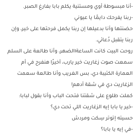
-أنا مبسوطة أوي ومستنية يكلم بابا بفارغ الصبر.
-ربنا يفرحك دايمًا يا عيوني
حضنتها وأنا بدعيلها إن ربنا يكمل فرحتها على خير، وإن
ربنا يتقبل دُعائي.
روحت البيت كانت الساعة١الضهر، وأنا طالعة على السلم
سمعت صوت زغاريت خير يارب، آخيرًا هنفرح في أم
العمارة الكئيبة دي، بس الغريب وأنا طالعة سعمت
الزغاريت دي في شقة أدهم!
كملت طلوع على شقتنا فتحت الباب وأنا بقول لبابا:
-خير يا بابا إيه الزغاريت اللي تحت دي؟
حسيته إتوتر سِكت ومردش
-في إيه يا بابا؟