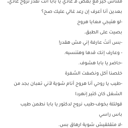
ملناش خير مع بعض فَـ عادي يا بابا أنتَ تقدر تروح عادي،
بعدين أنا أعرف إن رعد غالي عليك صح؟
-لو هتيجي معايا هروح
بصيت على الطبق.
-بس أنتَ عارفة إني مش هقدر!
- وعارف إنك قدها وهتنسيه.
-حاضر يا بابا هشوف.
خلصنا أكل ونضفت السُفرة
-طيب يا روحي أنا هروح أنام شوية لأني تعبان بجد من
الشغل كان كتير إنهردا
قولتلة بخوف-طيب نروح لدكتور يا بابا نطمن طيب
باس راسي
-لا متقلقيش شوية ارهاق بس.