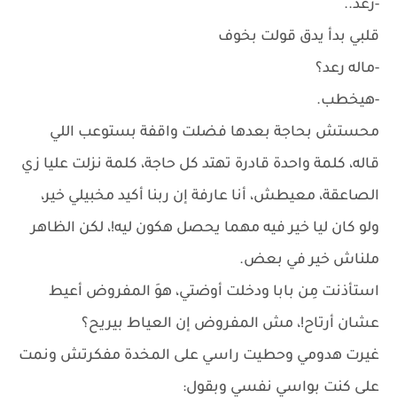
-رعد..
قلبي بدأ يدق قولت بخوف
-ماله رعد؟
-هيخطب.
محستش بحاجة بعدها فضلت واقفة بستوعب اللي
قاله، كلمة واحدة قادرة تهتد كل حاجة، كلمة نزلت عليا زي
الصاعقة، معيطش، أنا عارفة إن ربنا أكيد مخبيلي خير،
ولو كان ليا خير فيه مهما يحصل هكون ليه!، لكن الظاهر
ملناش خير في بعض.
استأذنت مِن بابا ودخلت أوضتي، هوَ المفروض أعيط
عشان أرتاح!، مش المفروض إن العياط بيريح؟
غيرت هدومي وحطيت راسي على المخدة مفكرتش ونمت
على كنت بواسي نفسي وبقول: