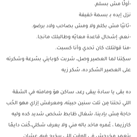
-أولًا مش بسلم.
نزل إيده بـ بسمة خفيفة
-ثانيًا مش بكلم ولا ومش بصاحب ولاد برضو.
-نعم، إشحال قاعدة معايّه وطالبلك مانجا.
-منا قولتلك كان تحدي وأنا كسبت.
سكِتنا لما العصير وِصل، شربت كوبايتي بسُرعة وشكرته
على العصير السُكر ده، سُكر زيه
ده بقى يا سادة يبقى رعد، ساكن هوَ ومامته في الشقة
اللي تحتنا مِن تلت سنين حبيته، ومعرفش إزاي مهو الحُب
حاجة مِش بإدينا، شغال ظابط شخص شديد كده وليه
كارزيما ، عُمره ماخد باله مني ولا يعرف شكلي،كُنت دايمًا
بتعمد مخرجش في الوقت اللي بيخرج فيه، عشان