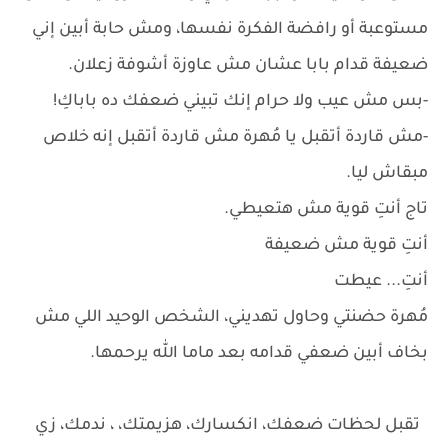
مستوعبة أو رافضة الفكرة نفسها، ومش حابة أبين إني
ضعيفة قدام بابا عشان مش عاوزة أشوفة زعلان.
-بس مش عيب ولا حرام إنك تبيني ضعفك ده باباكِ!
-مش قاردة أتقبل يا مُهرة مش قاردة أتقبل إنه خلاص
مبقاش ليا.
تاج أنتِ قوية مش هتعيطي.
أنتِ قوية مش ضعيفة
أنتِ... عيطت
مُهرة حضنتي وحاول تهديني، الشخص الوحيد اللي مش
بخاف أبين ضعفي قدامه بعد ماما الله يرحمها.
‏تقبل لحظات ضعفك، انكسارك، هزيمتك، ، ندمك، زي