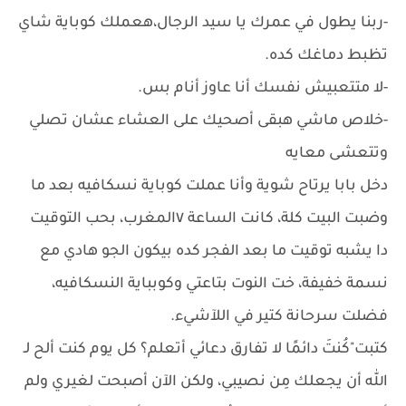
-ربنا يطول في عمرك يا سيد الرجال،هعملك كوباية شاي
تظبط دماغك كده.
-لا متتعبيش نفسك أنا عاوز أنام بس.
-خلاص ماشي هبقى أصحيك على العشاء عشان تصلي
وتتعشى معايه
دخل بابا يرتاح شوية وأنا عملت كوباية نسكافيه بعد ما
وضبت البيت كلة، كانت الساعة ٧المغرب، بحب التوقيت
دا يشبه توقيت ما بعد الفجر كده بيكون الجو هادي مع
نسمة خفيفة، خت النوت بتاعتي وكوبباية النسكافيه،
فضلت سرحانة كتير في اللآشيء.
كتبت"كُنتَ دائمًا لا تفارق دعائي أتعلم؟ كل يوم كنت ألح لـ
الله أن يجعلك مِن نصيبي، ولكن الآن أصبحت لغيري ولم