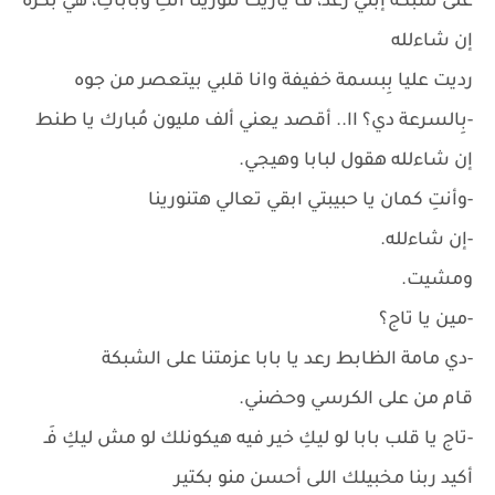
على شبكة إبني رعد، ف ياريت تنورينا أنتِ وباباكِ، هيَ بُكرة
إن شاءلله
رديت عليا بِبسمة خفيفة وانا قلبي بيتعصر من جوه
-بِالسرعة دي؟ اا.. أقصد يعني ألف مليون مُبارك يا طنط
إن شاءلله هقول لبابا وهيجي.
-وأنتِ كمان يا حبيبتي ابقي تعالي هتنورينا
-إن شاءلله.
ومشيت.
-مين يا تاج؟
-دي مامة الظابط رعد يا بابا عزمتنا على الشبكة
قام من على الكرسي وحضني.
-تاج يا قلب بابا لو ليكِ خير فيه هيكونلك لو مش ليكِ فَـ
أكيد ربنا مخبيلك اللى أحسن منو بكتير