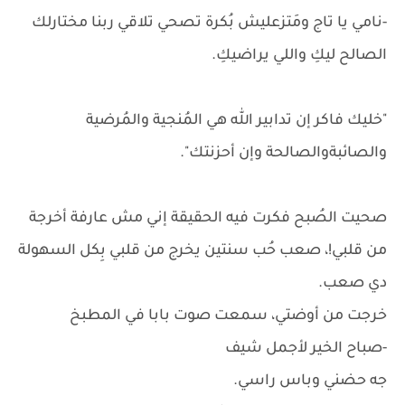
-نامي يا تاج ومَتزعليش بُكرة تصحي تلاقي ربنا مختارلك
الصالح ليكِ واللي يراضيكِ.
"خليك فاكر إن ‏تدابير الله هي المُنجية والمُرضية
والصائبةوالصالحة وإن أحزنتك".
صحيت الصُبح فكرت فيه الحقيقة إني مش عارفة أخرجة
من قلبي!، صعب حُب سنتين يخرج من قلبي بِكل السهولة
دي صعب.
خرجت من أوضتي، سمعت صوت بابا في المطبخ
-صباح الخير لأجمل شيف
جه حضني وباس راسي.