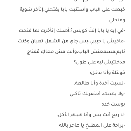
خبطت على الباب وأستنيت بابا يفتحلي،إتأخر شوية
وفتحلي.
-في إيه يا بابا إنتَ كويس؟،أصلك إتأخرت لما فتحت
-مافيش يا حبيبي،بس جاي من الشغل تعبان وكنت
نايم،مسمعتش الباب،وأنتِ مش معاكِ مُفتاج
مدخلتيش ليه على طول؟
قولتلة وأنا بدخل:
-نسيت أخدة وأنا طالعة.
-ولا يهمك، أحضرلك تاكلي
بوست خده
-لا ريح أنتَ بس وأنا هجهز الأكل.
-براحة على المطبخ يا هاجر بالله