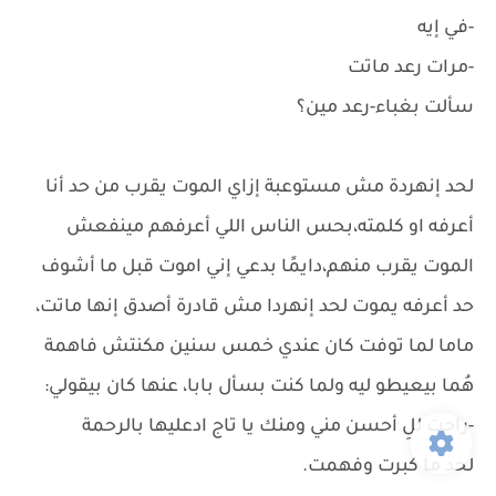
-في إيه
-مرات رعد ماتت
سألت بغباء-رعد مين؟
لحد إنهردة مش مستوعبة إزاي الموت يقرب من حد أنا
أعرفه او كلمته،بحس الناس اللي أعرفهم مينفعش
الموت يقرب منهم،دايمًا بدعي إني اموت قبل ما أشوف
حد أعرفه يموت لحد إنهردا مش قادرة أصدق إنها ماتت،
ماما لما توفت كان عندي خمس سنين مكنتش فاهمة
هُما بيعيطو ليه ولما كنت بسأل بابا، عنها كان بيقولي:
-راحت للِ أحسن مني ومنك يا تاج ادعليها بالرحمة
لحد ما كبرت وفهمت.