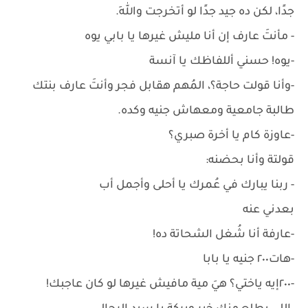
جدًا، لكن ده جيد جدًا لو أتخرجت واللهِ.
- مأنتَ عارف إن أنا مليش غيرها يا بابي يوه
-يوه! حسني أللفاظك يا آنسة
-وأنا قولت حاجة؟، المُهم هقابل فجر وأنتَ عارف بنتك
طالبة جامعية ومعهاش جنيه وكده.
-عاوزة كام يا أخرة صبري؟
قولتة وأنا بحضنه:
- ربنا يبارك في عُمرك يا أحلى وأجمل أب
بعدني عنه
-عارفة أنا شُغل الشحاتة ده!
-هات٢٠٠ جنيه يا بابا
-٢٠٠إيه ياختي؟ هيَ مية مافيش غيرها لو كان عاجبك!