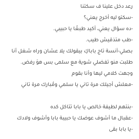
رعد دخل علينا ف سكتنا
-سكتو ليه أخرج يعني؟
-ده سؤال يعني، أكيد طبعًا يا حبيبي.
-طب متذقيش طيب.
بصلي-آنسة تاج باباكِ بيقولك يلا عشان وراه شغل أنا
طلبت منو تفضلي شوية مع سلمى بس هوَ رفض.
وجهت كلامي ليها وأنا بقوم
-معلش أجيلك مرة تاني يا سلمي ومُبارك مرة تاني
-بنتهم لطيفة خالص يا بابا تتاكل كده
-عقبال ما أشوف عوضك يا حبيبة بابا وأشوف ولادك
-يا بابا بقى