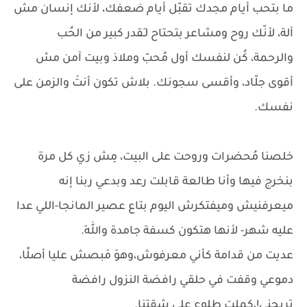
ما بتحب أيام مجدك تقبّل أيام ضعفك، لأنك إنسان مش
آلة، لأنّك روح ومشاعر بتحتاح لـِقدر كبير من الحُب
والرحمة، كُن لنفسك أول مُحبّ وملاذ وبيت آمن مش
أقوى جلّاد، وأقسى سجونك. بلاش تكون أنتَ والزمن على
نفسك.
خلصنا مُحضرات وروحت على البيت، مِش زي كل مرة
بنخرج فيها وأنا طالعة قابلت رعد وبدعي ربنا إنه
ميعرفنيش وميفتكرش اليوم بتاع عصير المانجا-اللي عدا
عليه شهر- لأنها هتكون كسفة جامدة واللهِ.
عديت من قدامة كأني معرفوش،وهوَ مَبصش عليا أصلًا،
دموعي وقفت في حلقي رافضة النزول رافضة
تريحني!،كملت طلوع على شقتنا.