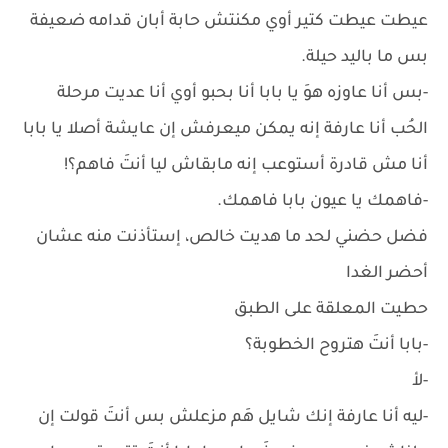
عيطت عيطت كتير أوي مكنتش حابة أبان قدامه ضعيفة
بس ما باليد حيلة.
-بس أنا عاوزه هوَ يا بابا أنا بحبو أوي أنا عديت مرحلة
الحُب أنا عارفة إنه يمكن ميعرفش إن عايشة أصلا يا بابا
أنا مش قادرة أستوعب إنه مابقاش ليا أنتَ فاهم؟!
-فاهمك يا عيون بابا فاهمك.
فضل حضني لحد ما هديت خالص، إستأذنت منه عشان
أحضر الغدا
حطيت المعلقة على الطبق
-بابا أنتَ هتروح الخطوبة؟
-لأ
-ليه أنا عارفة إنك شايل هَم مزعلش بس أنتَ قولت إن