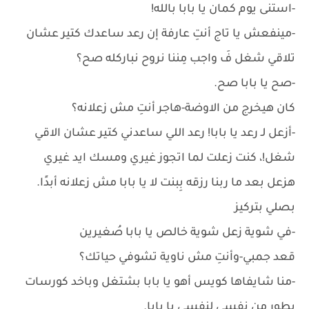
-استنى يوم كمان يا بابا بالله!
-مينفعش يا تاج أنتِ عارفة إن رعد ساعدك كتير عشان
تلاقي شغل فَ واجب مِننا نروح نباركله صح؟
-صح يا بابا صح.
كان هيخرج من الاوضة-هاجر أنتِ مش زعلانه؟
-أزعل لـ رعد يا بابا! رعد اللي ساعدني كتير عشان الاقي
شغل!، كنت زعلت لما اتجوز غيري ومسك ايد غيري
هزعل بعد ما ربنا رزقه بِبنت لا يا بابا مش زعلانه أبدًا.
بصلي بتركيز
-في شوية زعل شوية خالص يا بابا صُغيرين
قعد جمبي-وأنتِ مش ناوية تشوفي حياتك؟
-منا شايفاها كويس أهو يا بابا بشتغل وباخد كورسات
بطور من نفسي لنفسي يا بابا.