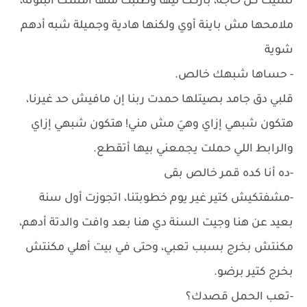
نسيت كل حاجة، باركت ليها وطلبت منها أمسك البنوتة،
ملامحها مش باينة أوي ولكنها هادية وجميلة شبه أدهم
شوية
- حساها شبهك خالص.
قلبي دق جامد بصيتلها حمدت ربنا إن مافيش حد غيرنا،
هتكون شبهي إزاي وهيَ مش مني! هتكون شبهي إزاي
والرابط اللي حملت يجمعني بيها أتقطع.
-ده أنا كده قمر خالص بقى
-مشفتكيش كتير غير يوم خطوبتنا، اتجوزت أول سنة
بعيد عن هنا وجيت السنة دي هنا بعد وافت والدتة أدهم،
مكنتش بخرج بسبب تعبي، وحتى في بيت أهلي مكنتش
بخرج كتير برضو.
-تعب الحمل قصدك؟