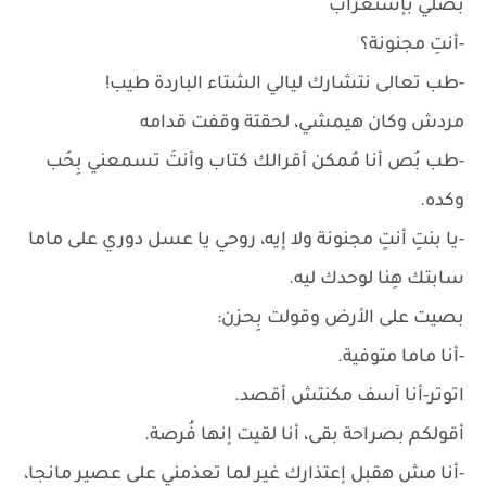
بصلي بإستعراب
-أنتِ مجنونة؟
-طب تعالى نتشارك ليالي الشتاء الباردة طيب!
مردش وكان هيمشي، لحقتة وقفت قدامه
-طب بُص أنا مُمكن أقرالك كتاب وأنتَ تسمعني بِحُب
وكده.
-يا بنتِ أنتِ مجنونة ولا إيه، روحي يا عسل دوري على ماما
سابتك هِنا لوحدك ليه.
بصيت على الأرض وقولت بِحزن:
-أنا ماما متوفية.
اتوتر-أنا آسف مكنتش أقصد.
أقولكم بصراحة بقى، أنا لقيت إنها فُرصة.
-أنا مش هقبل إعتذارك غير لما تعذمني على عصير مانجا،