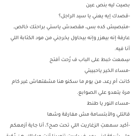
بصيت ليه بنص عين
-قصدك إيه يعني يا سيد الراجل؟
-متبصيش كده بس، مقصدش ياستي براحتك خالص.
عارفة إنه بيهزر وإنه بيحاول يخرجني من مود الكئابة اللي
أنا فيه.
سِمعت خبط على الباب ف رُحت أفتح
-مساء الخير ياحبيبتي
كانت أم رعد، من يوم ما سكنو هنا مشفتهاش غير كام
مرة يتعدو علي الصوابع.
-مساء النور يا طنط
قالتلي والأبتسامة مش مفارقة وشها
-أكيد سمعتِ الزغاريت اللي تحت صح؟، أنا جاية أزمعكم