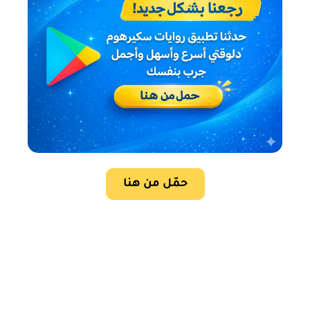
حمّل من هنا