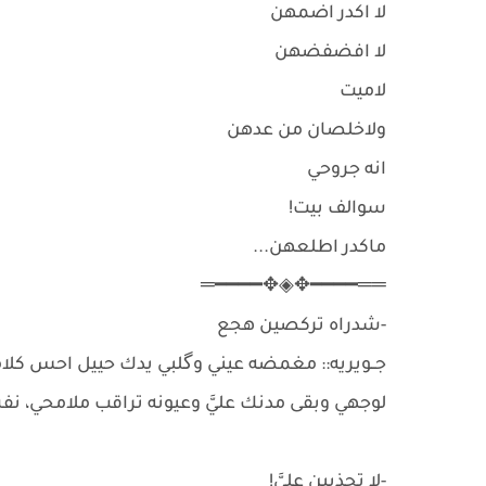
لا اكدر اضمهن
لا افضفضهن
لاميت
ولاخلصان من عدهن
انه جروحي
سوالف بيت!
ماكدر اطلعهن...
══━━━━✥◈✥━━━━═
-شدراه تركصين هجع
جــويريه:: مغمضه عيني وگلبي يدك حييل احس كلام
لوجهي وبقى مدنك عليَّ وعيونه تراقب ملامحي، 
-لا تجذبين عليَّ!