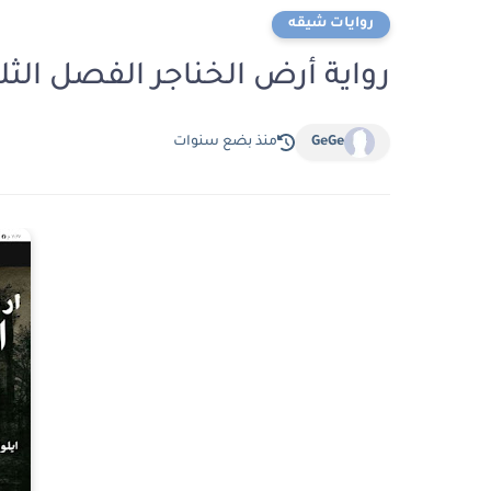
روايات شيقه
رواية أرض الخناجر الفصل الثلاثون 30 بقلم
GeGe
منذ بضع سنوات