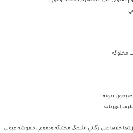
لعيوني گال بأستهزاء صــيهد::وابوچ!
ي
دت مخنوگه
 يضيعون بدونه.
رف الچربايه
ي نزلتها خلاها على رگبتي اشهگ مختنگه ودموعي مغوشه عيوني