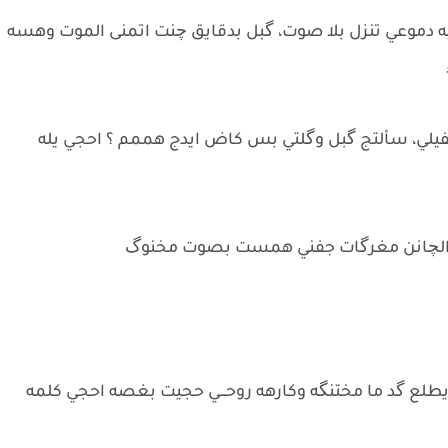
 بيه دموعي تنزل بلا صوت، گبل بدقايق چنت اتمنى الموت وهسه
فيلي، سألتج گبل وگلتي بس كاض ايدج هممم ؟ احجي يله
ي الچانن مغرگات جفني همست بصوت مخنوگ
يطلع گد ما مختنگه وكارهه روحـــي حجيت بغصه احجي كلمه