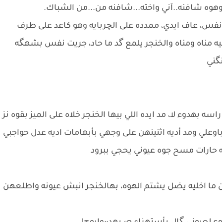
وهوه شافنه..آني واخته...شافنه من...من الشباك.
نفس، عاف ايدي، ممدده على الچربايه وهو كاعد على طرف
 بيه مناه ومناه والخنجر يلمع گد ما حاد، جريت نفس بشهگه
گني
 بهدوء لا، مد ايده اللي بيها الخنجر خلاه على الميز بقوه نز
لي ومد أديه اثنينهن على وجهي بأبهامات اديه عدل حواجبي
ارات مسح جوه عيوني يحجي ببرود
ما اخليه يضل يشتم الهوه، بهالخنجر انبش عيونه واطلعهن