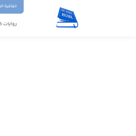
اتفاقية ال
روايات ك