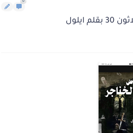
0
 ايلول