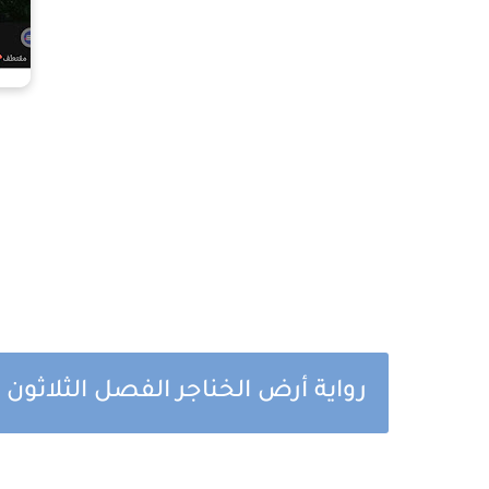
رواية أرض الخناجر الفصل الثلاثون ب