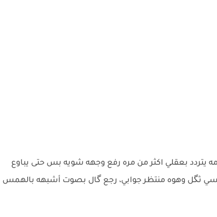
ه يتردد بعقلي اكثر من مره رفع وجهه شويه بس حتى يباوع
نفسي ثگل وهوه منتظر جوابي، رجع گال بصوت أشبهه بالهمس