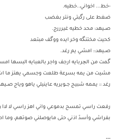
-خط... اخواني..خطيه.
ضغط على رگبتي ونتر بغضب
صــيهد: محد خطيه غيرررج.
كحيت مختنگه وخر ايده ووگف مبتعد
صــيهد:: امشي يم رغد.
گمت من الچربايه ارجف واجر بالعبايه البسها امس
مشيت من يمه بسرعة طلعت وجسمي يهتز ما اشوف
رغد :: يممه شبيج جــويريه عاينيلي ياهو وياج صــيهد
رفعت راسي تمسح بدموعي واني اهز راسي لا ل
بفراشي وأسدّ اذني حتى مايوصلني صوتهم، وما اط