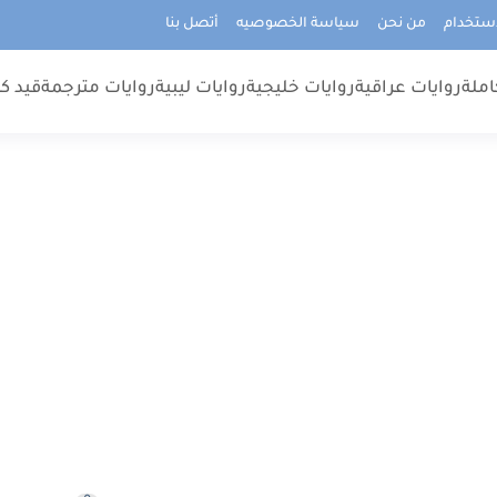
استخدام
من نحن
سياسة الخصوصيه
أتصل بنا
املة
روايات عراقية
روايات خليجية
روايات ليبية
روايات مترجمة
قيد كت