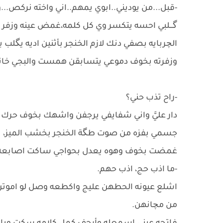
-قبل...من يوديني..ابوي يمهم..اني واخته نركص...
گـــلبي احسه يتكسر وي كل كلمه،غمض عينه وزفر 
الچربايه بصفي دنك لازم الخنجر بأثنين اديه يگلب
وزفرته بخوف دموعي يتسابقن همست والبجي خان
-راح تذب حني؟
دار عليَّ واني شفايفي يرجفن واشهك بخوف حرك راسه
جسمي بفزه من صوت طگة الخنجر بخشب الميز، باوع
غمضت بخوف وهوه يعدل بحواجي ساكت اصابعه ح
-ما اذب حج، اذب حهم.
اشلع عيونه الحطهن عليج واكطعه وصل لو اموتن 
من مچانهن.