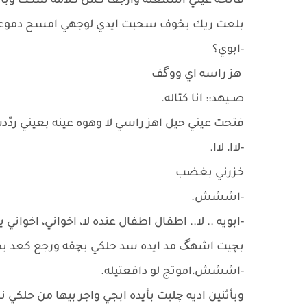
فاتحه عيني اسمعله وأرجف كمل كلامه سكت وباوع 
بلعت ريك بخوف سحبت ايدي لوجهي امسح دموع
-ابوي؟
هز راسه اي ووگف
صــيهد:: انا كتاله.
فتحت عيني حيل اهز راسي لا وهوه عينه بعيني ردّ
-لاا، لاا.
خزرني بغضب
-اششش.
-ابويه .. لا.. اطفال اطفال عنده لا، اخواني، اخواني
بچيت اشهگ مد ايده سد حلكي بچفه ورجع كعد بط
-اششش،اموتج لو دافعتيله.
وبأثنين اديه چلبت بأيده ابجي واجر بيها من حلك