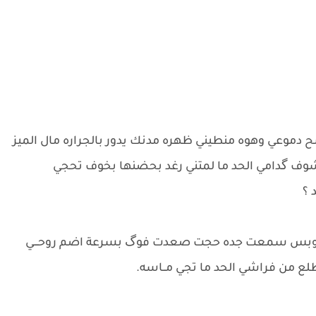
ح دموعي وهوه منطيني ظهره مدنك يدور بالجراره مال الميز
 گدامي الحد ما لمتني رغد بحضنها بخوف تحجي
 ؟
اا وبس سمعت جده حجت صعدت فوگ بسرعة اضم روحـــي
لع من فراشي الحد ما تجي مــاسه.