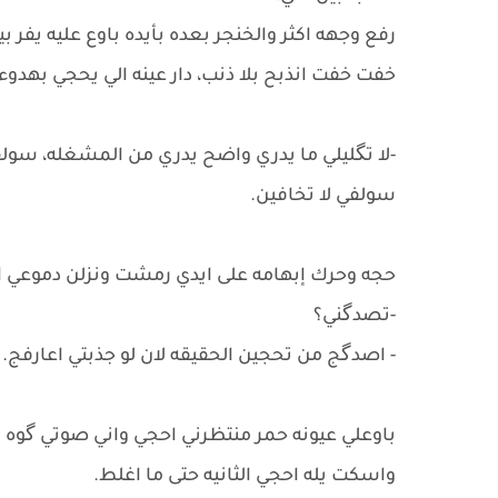
رفع وجهه اكثر والخنجر بعده بأيده باوع عليه يفر
خفت خفت انذبح بلا ذنب، دار عينه الي يحجي بهدوء
-لا تگليلي ما يدري واضح يدري من المشغله، سول
سولفي لا تخافين.
حجه وحرك إبهامه على ايدي رمشت ونزلن دموع
-تصدگني؟
- اصدگج من تحجين الحقيقه لان لو جذبتي اعارفج.
باوعلي عيونه حمر منتظرني احجي واني صوتي گوه 
واسكت يله احجي الثانيه حتى ما اغلط.