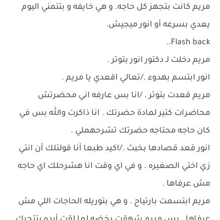
مريم كانت بتجهز كل حاجه. و هي خايفه و بتتمني اليوم
يعدي بسرعه أو انور ميجيش.
Flash back..
مريم دخلت لـ دكتور انور بتوتر .
انور ابتسم بهدوء ./تعالي اقعدي يا مريم .
مريم قعدت بتوتر . /انا بس عارفه اني محضرتش
محاضرات كتير لمادة حضرتك . انا ذاكرت والله بس في
كان حاجه محتاجه حضرتك تشرحهملي .
انور قعد قصادها بخبث ./اكيد طبعا أنا قولتلك أن انتي
زي اختي الصغيره . و في اي وقت انا هشرحلك اي حاجه
مش عرفاها .
مريم ابتسمت بارتياح . و هي بتوريله الحاجات اللي مش
عرفاها . بس مريم شهقت بخضه لما لقت أيده بتتحرك