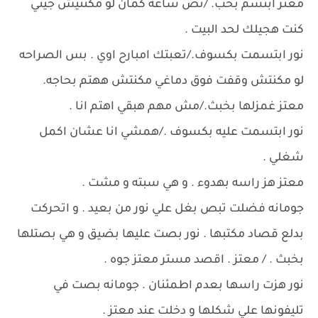
معتز ابتسم بحب. /نص ساعة كمان لو مكنتيش جيتي
كنت هجيلك لحد البيت .
نور ابتسمت بكسوف./تعبتك امبارح اوي . بس الصراحه
لو مكنتش وقفت فوق دماغي مكنتش ههتم بحاجه.
معتز غمزلها بخبث./مش مهم هبقي اهتم انا .
نور ابتسمت عليه بكسوف ./همشي انا عشان اكمل
شغلي .
معتز هز راسه بهدوء . و هي سبته و مشت .
جومانه فضلت تبص بغل علي نور من بعيد . و اتحركت
بدلع قصاد مكتبها . نور بصت عليها بضيق و هي بصتلها
بخبث . / معتز . اقصد مستر معتز جوه .
نور هزت راسها بعدم اطمئنان . جومانه بصت في
تليفونها علي شكلها و دخلت عند معتز .