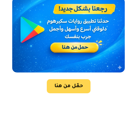
حمّل من هنا