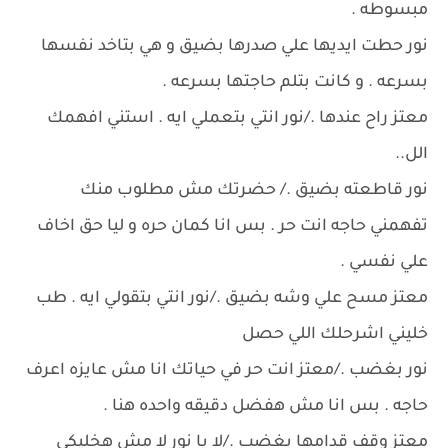
مبسوطه .
نور حطت ايديها علي صدرها بضيق و هي بتاخد نفسها
بسرعه . و كانت بتلم حاجتها بسرعه .
معتز راح عندها ./نور انتي بتعملي ايه . استني افهمك
الل..
نور قاطعته بضيق ./ حضرتك مش مطلوب منك
تفهمني حاجه انت حر . بس انا كمان حره و ليا حق اخاف
علي نفسي .
معتز مسح علي وشه بضيق ./نور انتي بتقولي ايه . طب
خليني اشرحلك اللي حصل
نور بغضب ./معتز انت حر في حياتك انا مش عايزه اعرف
حاجه . بس انا مش هفضل دقيقه واحده هنا .
معتز وقف قدامها بغضب ./لا يا نور لا مش هخليكي