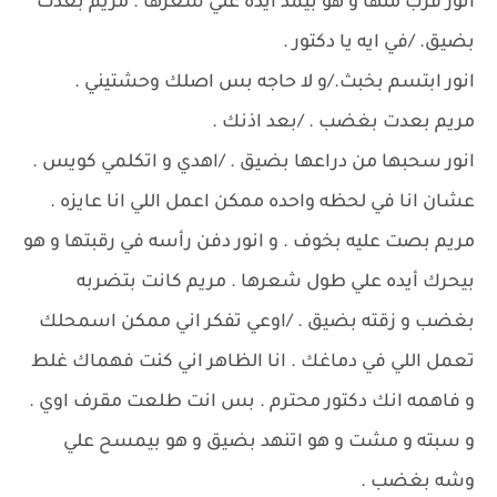
انور قرب منها و هو بيمد أيده علي شعرها . مريم بعدت
بضيق. /في ايه يا دكتور .
انور ابتسم بخبث./و لا حاجه بس اصلك وحشتيني .
مريم بعدت بغضب . /بعد اذنك .
انور سحبها من دراعها بضيق . /اهدي و اتكلمي كويس .
عشان انا في لحظه واحده ممكن اعمل اللي انا عايزه .
مريم بصت عليه بخوف . و انور دفن رأسه في رقبتها و هو
بيحرك أيده علي طول شعرها . مريم كانت بتضربه
بغضب و زقته بضيق . /اوعي تفكر اني ممكن اسمحلك
تعمل اللي في دماغك . انا الظاهر اني كنت فهماك غلط
و فاهمه انك دكتور محترم . بس انت طلعت مقرف اوي .
و سبته و مشت و هو اتنهد بضيق و هو بيمسح علي
وشه بغضب .