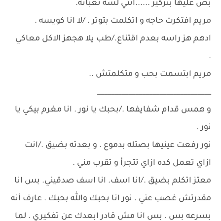
بص عليها بتركيز ......انتي لسه تعبانه.
مريم افتكرت حاجه و اتكلمت بتوتر . /لا انا كويسه .
ادهم هز راسه بعدم اقتناع./طب يلا هجهز الاكل معاكي
.
مريم ابتسمت بحب و متكلمتش ..
_________________________________
و همس قدام شفايفها ./بحبك يا نور . انا مغرم بيكي يا
نور .
نور رفعت عينيها بصتله بدموع . و بعدته بضيق ./انت
ازاي تعمل كده ازاي تتجرأ و تقرب مني .
معتز اتكلم بضيق ./انا اسف. انا اسف صدقيني. بس انا
مقدرتش غصب عني . نور انا بحبك والله بحبك . عارف أنه
بسرعه بس . بس انا مش قادر ابعدك عن تفكيري . لما