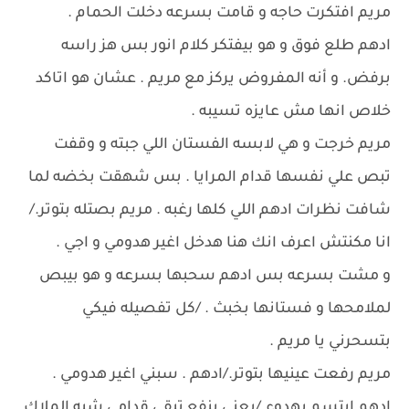
مريم افتكرت حاجه و قامت بسرعه دخلت الحمام .
ادهم طلع فوق و هو بيفتكر كلام انور بس هز راسه
برفض. و أنه المفروض يركز مع مريم . عشان هو اتاكد
خلاص انها مش عايزه تسيبه .
مريم خرجت و هي لابسه الفستان اللي جبته و وقفت
تبص علي نفسها قدام المرايا . بس شهقت بخضه لما
شافت نظرات ادهم اللي كلها رغبه . مريم بصتله بتوتر./
انا مكنتش اعرف انك هنا هدخل اغير هدومي و اجي .
و مشت بسرعه بس ادهم سحبها بسرعه و هو بيبص
لملامحها و فستانها بخبث . /كل تفصيله فيكي
بتسحرني يا مريم .
مريم رفعت عينيها بتوتر./ادهم . سبني اغير هدومي .
ادهم ابتسم بهدوء./يعني ينفع تبقي قدامي شبه الملاك