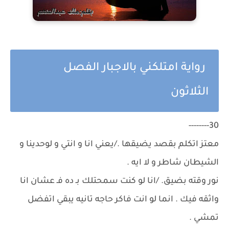
رواية امتلكني بالاجبار الفصل
الثلاثون
30--------
معتز اتكلم بقصد يضيقها ./يعني انا و انتي و لوحدينا و
الشيطان شاطر و لا ايه .
نور وقته بضيق. /انا لو كنت سمحتلك بـ ده فـ عشان انا
واثقه فيك . انما لو انت فاكر حاجه تانيه يبقي اتفضل
تمشي .