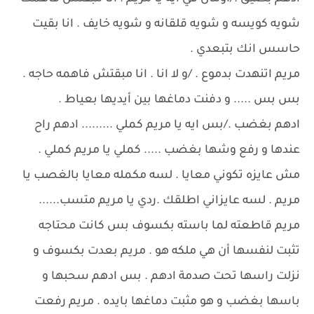
شويه كويسه و شويه قلقانه و شويه خايف . انا بقيت
حاسس انك بتبعدي .
مريم اتنهدت بدموع . /و لا انا . انا مبقتش فاهمه حاجه .
بس بس ..... و دفنت دماغها بين أيديها بعياط .
ادهم بغضب ./بس ايه يا مريم كملي ......... ادهم راح
عندها و رفع وشها بغضب ..... كملي يا مريم كملي .
مش عايزه تكوني معايا . لسه مكمله معايا بالغصب يا
مريم . لسه عايزاني اطلقك .ردي يا مريم متسب......
مريم قاطعته لما باسته بكسوف بس كانت محتاجه
تثبت لنفسها أن هي ملكه هو . مريم بعدت بكسوف و
نزلت راسها تحت صدمة ادهم . بس ادهم سحبها و
باسها بغضب و هو مثبت دماغها بايده . مريم رفعت