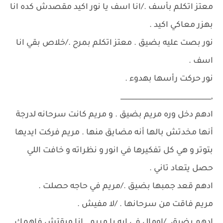
معتز اتكلم بأسف ./انا اسف يا نور اكيد مقصدش كده انا
بهزر معاكي اكيد .
نور بصت عليه بضيق . معتز اتكلم بمرح ./خلاص بقي انا
اسف .
نور حركت رأسها بهدوء .
,__________________________
ادهم دخل وره مريم بضيق . و مريم كانت سرحانه لدرجة
أنها مخدتش بالها أنه مضايق منها . مريم فركت ايديها
بتوتر و هي كل تفكيرها في انور و نظراته و خافت اللي
حصل يتعاد تاني .
ادهم قعد جمبها بضيق ./مريم في حاجه حصلت .
مريم فاقت من سرحانها . /لا مفيش .
ادهم بضيق ./اومال في ايه يا مريم . انا مبقتش فاهمك