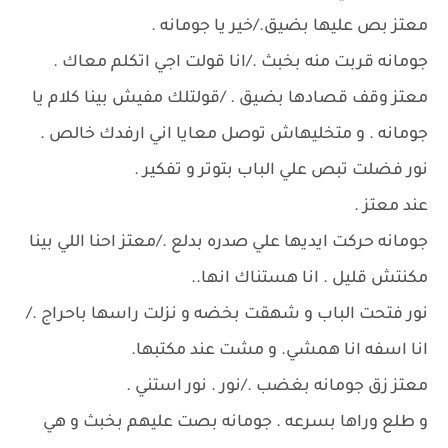
معتز بص عليها بضيق./خير يا جومانه .
جومانه قربت منه بخبث ./انا قولت اجي اتكلم معاك .
معتز وقف قصادها بضيق . /قولتلك مفيش بينا كلام يا
جومانه . و متخليهاش توصل معايا اني ارفدك خالص .
نور فضلت تبص علي الباب بتوتر و تفكير .
عند معتز .
جومانه حركت ايديها علي صدره بدلع ./معتز احنا اللي بينا
مكنتش قليل . انا هستناك انها..
نور فتحت الباب و شهقت بخضه و نزلت راسها باحراج ./
انا اسفه انا همشي. و مشت عند مكتبها.
معتز زق جومانه بغضب ./نور . نور استني .
و طلع وراها بسرعه . جومانه بصت عليهم بخبث و هي