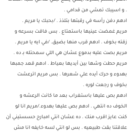
. و اسيبك تمشي من قدامي .
ادهم دفن رأسه في رقبتها بتلذذ . /بحبك يا مريم .
مريم غمضت عينيها باستمتاع . بس فاقت بسرعه و
زقته بخوف . ادهم قرب منها بضيق. /في ايه يا مريم .
مريم بصت عليه بدموع عشان هي اللي سمحتله بـ ده .
مريم حطت وشها بين أيديها بعياط . ادهم قعد جمبها
بهدوء و حرك أيده علي شعرها . بس مريم اترعشت
بخوف و رجعت لوره .
ادهم بص عليها باستغراب بعد ما كانت الرعشه و
الخوف ده انتهي . ادهم بص عليها بهدوء./مريم انا لو
كنت عايز اقرب منك . ده عشان انتي امبارح حسستيني أن
علاقتنا بقت طبيعيه . بس لو انتي لسه خايفه انا مش